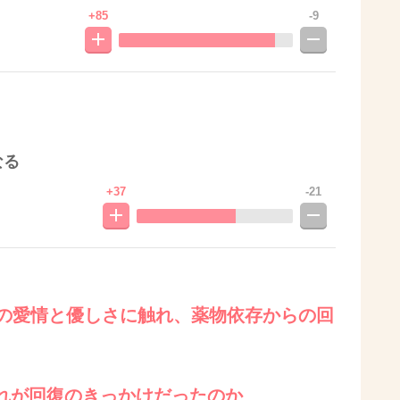
+85
-9
なる
+37
-21
親の愛情と優しさに触れ、薬物依存からの回
れが回復のきっかけだったのか