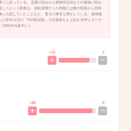
裸々に語っている。 恋愛の悩みから精神安定剤などの薬物に頼る
返したという華原は、 錯乱状態だった時期には隣の部屋から悲鳴
棟に入院していたことなど、 驚きの事実も明かしている。 復帰後
た昨年12月の「FNS歌謡祭」で全盛期をも上回る 歌声とオーラ
1990年代後半にミ
+15
-3
+88
-5