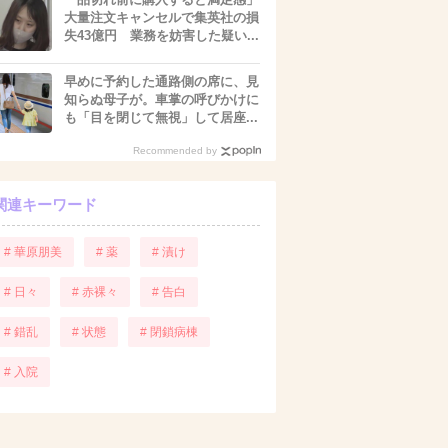
大量注文キャンセルで集英社の損
失43億円 業務を妨害した疑い...
早めに予約した通路側の席に、見
知らぬ母子が。車掌の呼びかけに
も「目を閉じて無視」して居座...
Recommended by
関連キーワード
# 華原朋美
# 薬
# 漬け
# 日々
# 赤裸々
# 告白
# 錯乱
# 状態
# 閉鎖病棟
# 入院