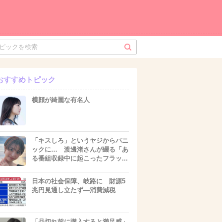
おすすめトピック
横顔が綺麗な有名人
「キスしろ」というヤジからパニ
ックに… 渡邊渚さんが綴る「あ
る番組収録中に起こったフラッ...
日本の社会保障、岐路に 財源5
兆円見通し立たず―消費減税
「品切れ前に購入すると満足感」