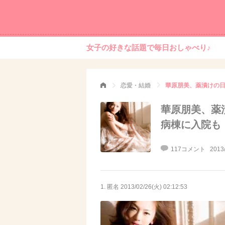
女子の好きな話題で毎日おしゃべり♪
恋愛・結婚
華原朋美、薬漬けの
華原朋美、薬
病棟に入院も
117コメント
2013
1. 匿名
2013/02/26(火) 02:12:53