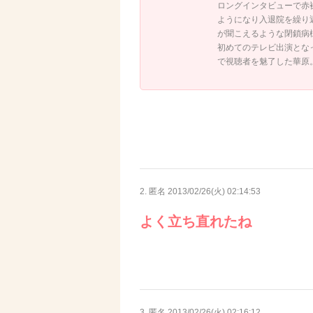
ロングインタビューで赤
ようになり入退院を繰り
が聞こえるような閉鎖病
初めてのテレビ出演となっ
で視聴者を魅了した華原。
2. 匿名
2013/02/26(火) 02:14:53
よく立ち直れたね
3. 匿名
2013/02/26(火) 02:16:12