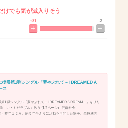
だけでも気が滅入りそう
+81
-2
に復帰第1弾シングル「夢やぶれて－I DREAMED A
ース
第1弾シングル「夢やぶれて－I DREAMED A DREAM－」をリリ
レ・ミゼラブル」歌う (1/2ページ) - 芸能社会 -
ンスポ）昨年１２月、約５年半ぶりに活動を再開した歌手、華原朋美