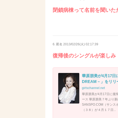
閉鎖病棟って名前を聞いた
6. 匿名
2013/02/26(火) 02:17:39
復帰後のシングルが楽しみ
華原朋美が4月17日
DREAM－」をリリ
girlschannel.net
華原朋美が4月17日に復帰
ース 華原朋美７年ぶり新曲「
SANSPO.COM（サ
（３８）が４月１７日...