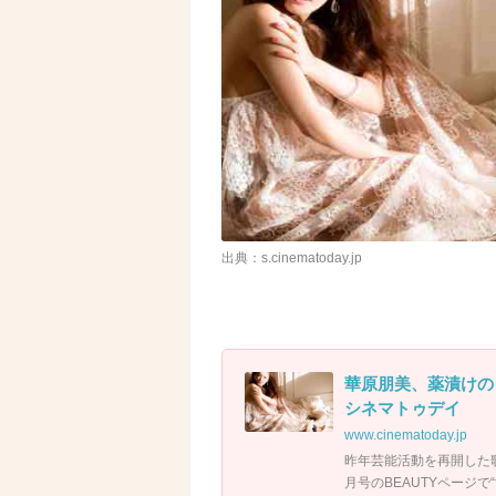
出典：s.cinematoday.jp
華原朋美、薬漬けの
シネマトゥデイ
www.cinematoday.jp
昨年芸能活動を再開した歌手
月号のBEAUTYページ