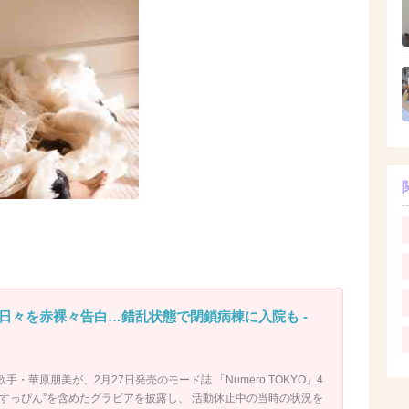
日々を赤裸々告白…錯乱状態で閉鎖病棟に入院も -
・華原朋美が、2月27日発売のモード誌 「Numero TOKYO」4
で“すっぴん”を含めたグラビアを披露し、 活動休止中の当時の状況を