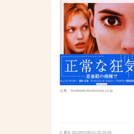
出典：bookweb.kinokuniya.co.jp
5. 匿名
2013/02/26(火) 02:16:56