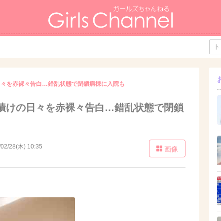
日々を赤裸々告白…錯乱状態で閉鎖病棟に入院も
漬けの日々を赤裸々告白…錯乱状態で閉鎖
/02/28(木) 10:35
画像