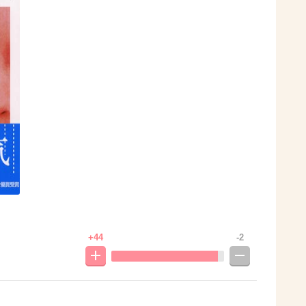
+44
-2