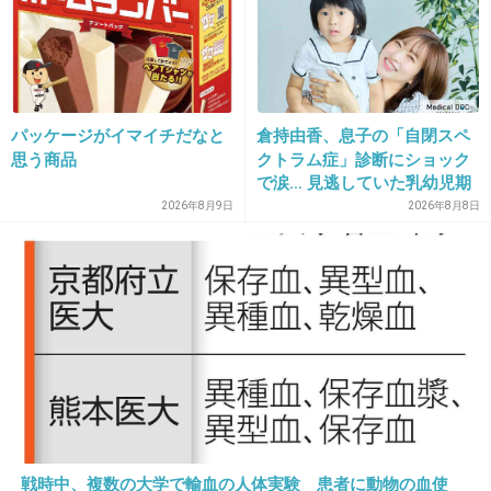
+39
-131
23. 匿名
2013/02/24(日) 19:01:23
パッケージがイマイチだなと
倉持由香、息子の「自閉スペ
思う商品
クトラム症」診断にショック
いくらなんでも修正しすぎでしょｗ
で涙… 見逃していた乳幼児期
のサインとは
+135
-8
2026年8月9日
2026年8月8日
24. 匿名
2013/02/24(日) 19:01:26
元もいいかもだけど
かなりフォトショで加工してると思うｗ
+181
-5
戦時中、複数の大学で輸血の人体実験 患者に動物の血使