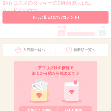
24ｈコスメのタッキーのCMやばいよね。
ベッドでのやつ。
きゅーんなる（笑）
もっと見る(全137コメント)
+172
-15
8. 匿名
2013/02/24(日) 18:55:02
人気順一覧へ
新着順一覧へ
これ修正してるよね！？
+349
-9
9. 匿名
2013/02/24(日) 18:55:27
男でも、化粧でここまで化けれるんだね