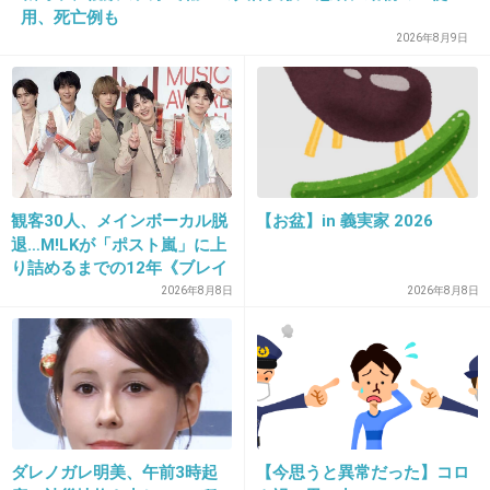
25. 匿名
2013/02/24(日) 19:01:33
用、死亡例も
2026年8月9日
Photoshopの力、借りすぎ？
+114
-4
26. 匿名
2013/02/24(日) 19:02:12
観客30人、メインボーカル脱
【お盆】in 義実家 2026
想像を遥かに越えてた…2人とも美しすぎ
退…M!LKが「ポスト嵐」に上
+22
-8
り詰めるまでの12年《ブレイ
ク秘話》
2026年8月8日
2026年8月8日
27. 匿名
2013/02/24(日) 19:02:38
タッキーに全然見えないね。
かなり、修正が入っているね。
ダレノガレ明美、午前3時起
【今思うと異常だった】コロ
+53
-6