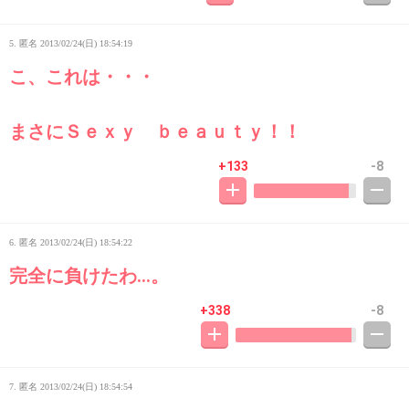
5. 匿名
2013/02/24(日) 18:54:19
こ、これは・・・
まさにＳｅｘｙ ｂｅａｕｔｙ！！
+133
-8
6. 匿名
2013/02/24(日) 18:54:22
完全に負けたわ…。
+338
-8
7. 匿名
2013/02/24(日) 18:54:54