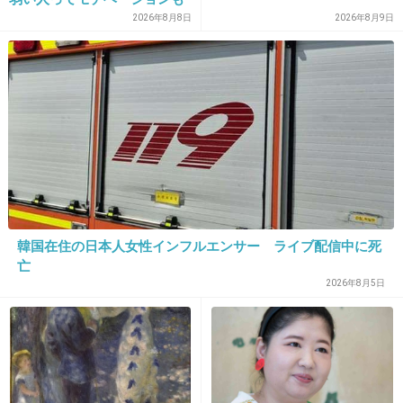
低いので貧乏人多い」
西川くんが対抗意識燃やしそうｗｗｗ
2026年8月8日
2026年8月9日
今月のCanCamに西川貴教の女装が載って
るｗｗ
girlschannel.net
今月のCanCamに西川貴教の女装が載ってるｗｗおいｗ今月のCanCamに
西川貴教さんの女装載ってんだけどｗｗｗｗｗどこを目指してるんだ
&hellip; ｜ユウヒ・インダストリーさんのついっぷるトレンド画像おいｗ今
月のCanCamに西川貴教さんの女装載ってんだけどｗｗｗ...
+21
-5
韓国在住の日本人女性インフルエンサー ライブ配信中に死
亡
2026年8月5日
17. 匿名
2013/02/24(日) 18:57:25
言われなければわからないレベル・・・すごす
ぎｗ