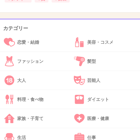
39. 匿名
2013/02/24(日) 19:09:18
カテゴリー
なんでわざわざ、男性を起用するんだろう？
恋愛・結婚
美容・コスメ
+14
-3
ファッション
髪型
40. 匿名
2013/02/24(日) 19:10:18
どっちにしろ私よりキレイだよ。(*´∇｀*)
大人
芸能人
+17
-2
料理・食べ物
ダイエット
家族・子育て
医療・健康
41. 匿名
2013/02/24(日) 19:10:43
これはフォトショ偉大としか言い様がない
生活
仕事