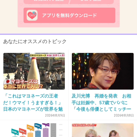
ま、土台がいいのもあるんだろうけどｗ
+149
-8
10. 匿名
2013/02/24(日) 18:55:31
あなたにオススメのトピック
タッキーがどう見ても日本人じゃないｗｗ
+310
-4
11. 匿名
2013/02/24(日) 18:55:39
ファッション誌の広告に載ってても普通に気づ
「これはマヨネーズの王者
及川光博 再婚を発表 お相
だ！ウマイ！うますぎる！」
手は妊娠中、57歳でパパに
かないレベル。特にタッキー。
日本のマヨネーズが世界を魅
「今後も俳優としてミッチー
了 「ソース類」の輸出額が
として精進」
2026年8月9日
2026年8月8日
+178
-3
過去最高を更新 人気の裏に
は卵黄のコク