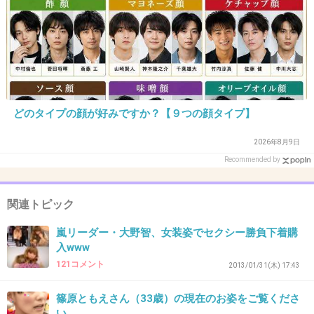
32. 匿名
2013/02/24(日) 19:05:42
二人とも、カラコン入れてるせいか外人っぽい
+25
-1
どのタイプの顔が好みですか？【９つの顔タイプ】
33. 匿名
2013/02/24(日) 19:06:30
最近、女装流行ってるのかなあ？西川さんといい。
2026年8月9日
Recommended by
+8
-4
関連トピック
34. 匿名
2013/02/24(日) 19:07:14
嵐リーダー・大野智、女装姿でセクシー勝負下着購
この化粧品を使っても、ここまでにはならない
入www
121コメント
2013/01/31(木) 17:43
かと…
+25
-1
篠原ともえさん（33歳）の現在のお姿をご覧くださ
い