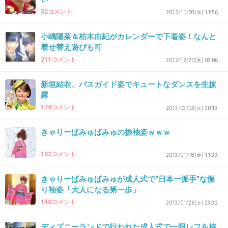
52コメント
2012/11/28(水) 11:56
35. 匿名
2013/02/24(日) 19:07:56
小嶋陽菜＆柏木由紀がカレンダーで下着姿！なんと
最近なんでもかんでもフォトショ使いすぎよ
着せ替え遊びも可
211コメント
2012/12/20(木) 03:06
ね。
多分使わなくてもきれいだっただろうから･･･
新垣結衣、バスガイド姿でキュートなダンスを生披
修正前の画像が見たいわー！！
露
179コメント
2013/03/05(火) 20:13
+64
-3
きゃりーぱみゅぱみゅの振袖姿ｗｗｗ
102コメント
2013/01/18(金) 11:33
36. 匿名
2013/02/24(日) 19:07:58
きゃりーぱみゅぱみゅが成人式で“日本一派手”な振
＞22
り袖姿「大人になる第一歩」
140コメント
これはこれでKinKiっぽくて好き(^^)てか、まん
2013/01/26(土) 23:32
まKinKiだけど(笑)
ディズニーランドで行われた成人式で一眼レフを持