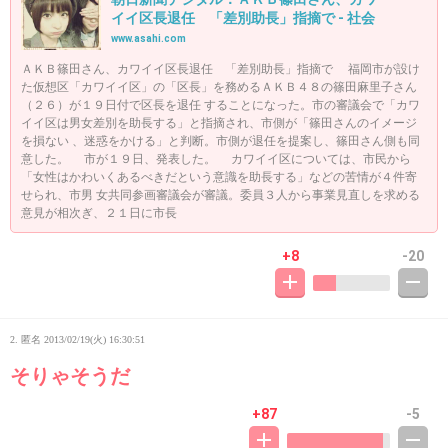
イイ区長退任 「差別助長」指摘で - 社会
www.asahi.com
ＡＫＢ篠田さん、カワイイ区長退任 「差別助長」指摘で 福岡市が設け
た仮想区「カワイイ区」の「区長」を務めるＡＫＢ４８の篠田麻里子さん
（２６）が１９日付で区長を退任 することになった。市の審議会で「カワ
イイ区は男女差別を助長する」と指摘され、市側が「篠田さんのイメージ
を損ない 、迷惑をかける」と判断。市側が退任を提案し、篠田さん側も同
意した。 市が１９日、発表した。 カワイイ区については、市民から
「女性はかわいくあるべきだという意識を助長する」などの苦情が４件寄
せられ、市男 女共同参画審議会が審議。委員３人から事業見直しを求める
意見が相次ぎ、２１日に市長
+8
-20
2. 匿名
2013/02/19(火) 16:30:51
そりゃそうだ
+87
-5