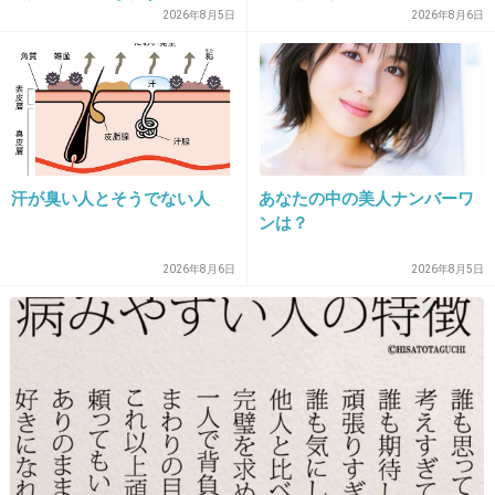
2026年8月5日
2026年8月6日
29. 匿名
2013/02/19(火) 16:36:27
あごがなくてかわいくない。
+56
-0
汗が臭い人とそうでない人
あなたの中の美人ナンバーワ
ンは？
30. 匿名
2013/02/19(火) 16:37:09
たった4件のクレームで変更するって
2026年8月6日
2026年8月5日
本当に弱腰ですね
こういう弱腰の態度が
クレーマーを助長させるんだよ
+16
-5