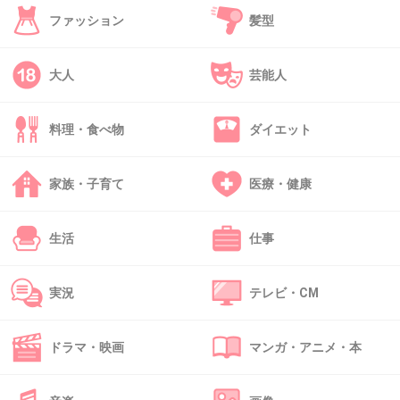
45. 匿名
2013/02/19(火) 16:42:58
ファッション
髪型
福岡市迷走してるの？
大人
芸能人
+26
-0
料理・食べ物
ダイエット
46. 匿名
2013/02/19(火) 16:43:38
家族・子育て
医療・健康
苦情4件で辞めるって・・
辞めるきっかけが欲しかっただけじゃないの
生活
仕事
+17
-1
実況
テレビ・CM
47. 匿名
2013/02/19(火) 16:47:03
ドラマ・映画
マンガ・アニメ・本
最近スキャンダル続きだったから、早く退任さ
せたかったんじゃない