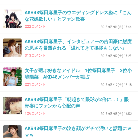
41. 匿名
2013/02/19(火) 16:42:09
激しくどうでもいいわ
AKB48篠田麻里子のウエディングドレス姿に「こん
な花嫁欲しい」とファン歓喜
+18
-0
222コメント
2013/03/04(月) 13:44
AKB48篠田麻里子、インタビュアーの吉田豪に態度
の悪さを暴露される「遅れてきて挨拶もしない」
42. 匿名
2013/02/19(火) 16:42:19
313コメント
2013/03/02(土) 13:23
一体なんだったのか
女子が選ぶ好きなアイドル 1位篠田麻里子 2位小
嶋陽菜 AKB48メンバーが独占
221コメント
出典：2.bp.blogspot.com
2013/03/12(火) 15:18
+40
-0
AKB48篠田麻里子「朝起きて眼球が2倍に…！」眼
帯姿にファンから心配の声
126コメント
2013/03/05(火) 16:52
43. 匿名
2013/02/19(火) 16:42:32
AKB48篠田麻里子の泣き顔がガチで汚いと話題にｗ
こうやって話題になっただけ大成功ってところ
ｗｗ