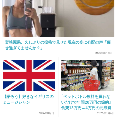
16. 匿名
2013/02/19(火) 16:32:58
カワイイ区にイラッとするのはなんかわかる
宮崎麗果、久しぶりの投稿で見せた現在の姿に心配の声「痩
出典：pds.exblog.jp
せ過ぎてませんか？」
2026年8月6日
+130
-2
17. 匿名
2013/02/19(火) 16:33:06
かわい区無い市。
【語ろう】好きなイギリスの
｢ペットボトル飲料を買わな
+117
-2
ミュージシャン
いだけで年間20万円の節約｣
食費13万円→4万円の元浪費
主婦が買うのをやめた食品5
2026年8月6日
2026年8月6日