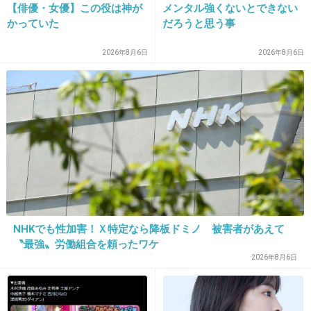
【俳優・女優】この役は神が
メンタル強くないとできない
かっていた
だろうと思う事
23. 匿名
2013/02/19(火) 16:34:58
2026年8月6日
2026年8月6日
カワイイ区ってなんだよ
ふざけてるの？
+91
-0
24. 匿名
2013/02/19(火) 16:35:20
話題作り乙( ´ ▽ ` )ﾉ
NHKでも性加害！Ｘ特定なら降板ドミノ 被害者があえて
〝最強〟労働組合を頼ったワケ
+29
-0
2026年8月6日