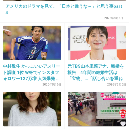
それは建前すよね、よくわかりますよ（笑）
アメリカのドラマを見て、「日本と違うな～」と思う事part
+53
-1
4
2026年8月6日
21. 匿名
2013/02/19(火) 16:34:25
カワイイカワイイうぜええ
中村敬斗 かっこいいアスリー
元TBS山本里菜アナ、離婚を
出典：www.solariaplaza.com
ト調査 1位 W杯でインスタフ
報告 4年間の結婚生活は
ォロワー127万増 人気爆発 …
「宝物」…「話し合いを重ね
+87
-3
2位 高橋藍 3位 大谷翔平
た結果」決断
2026年8月6日
2026年8月6日
22. 匿名
2013/02/19(火) 16:34:51
そもそも区長として活動してたの？
+43
-0