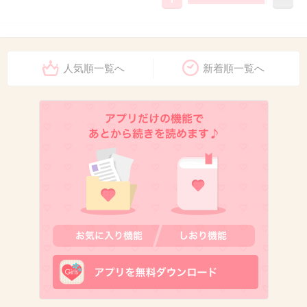
10. 匿名
2013/02/19(火) 16:32:11
もう２６かよ…
人気順一覧へ
新着順一覧へ
よくアイドルできるなぁ。
アラサーじゃんww
+97
-12
11. 匿名
2013/02/19(火) 16:32:26
＞市側が「篠田さんのイメージを損ない、迷惑
をかける」と判断
その逆も考えられますｗ
+84
-3