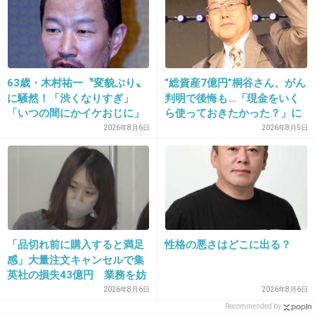
ね
+22
-0
63歳・木村祐一〝変貌ぶり〟
“総資産7億円”桐谷さん、がん
37. 匿名
2013/02/19(火) 16:38:58
に騒然！「渋くなりすぎ」
判明で後悔も…「現金をいく
「いつの間にかイケおじに」
ら使っておきたかった？」に
かわいいおばあちゃんをイメージキャラにすれ
の声
まさかの回答
2026年8月6日
2026年8月5日
ばいいよ
出典：t3.gstatic.com
+62
-1
「品切れ前に購入すると満足
性格の悪さはどこに出る？
感」大量注文キャンセルで集
英社の損失43億円 業務を妨
38. 匿名
2013/02/19(火) 16:39:32
害した疑いで32歳女を逮捕
2026年8月6日
2026年8月6日
むしろ市側は篠田を退任させる理由を探してた
Recommended by