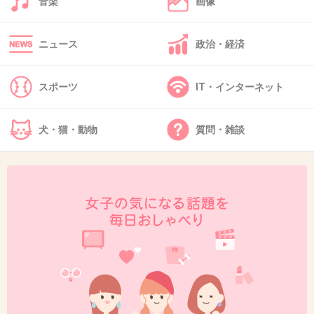
音楽
画像
+11
-0
ニュース
政治・経済
48. 匿名
2013/02/19(火) 16:48:26
スポーツ
IT・インターネット
福岡市民です。
カワイイ区とか福岡では全く
犬・猫・動物
質問・雑談
浸透？してなかったし
いい迷惑。指原もHKTに来るしで
いろんな意味でAKB迷惑(￣▽￣;)
+52
-3
49. 匿名
2013/02/19(火) 16:48:47
あっはっはっはひゃぁ～～(^○^)
ぐらたん！あっ、間違った…くだらん！