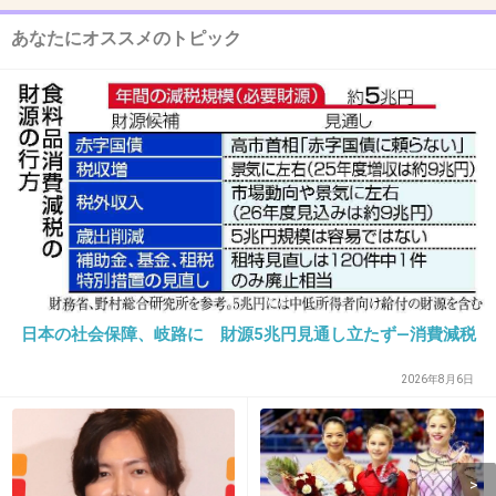
あなたにオススメのトピック
12. 匿名
2013/02/19(火) 16:32:33
また茶番劇？
+46
-3
13. 匿名
2013/02/19(火) 16:32:35
カワイイ区廃止はよ
+73
-3
日本の社会保障、岐路に 財源5兆円見通し立たず―消費減税
2026年8月6日
14. 匿名
2013/02/19(火) 16:32:48
可愛いの代表なら他の人に頼んでほしい
まぁ、そもそも可愛い区なんていうのを税金か