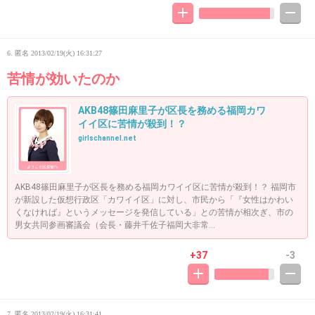
6. 匿名
2013/02/19(火) 16:31:27
苦情が効いたのか
AKB48篠田麻里子が区長を務める福岡カワ
イイ区に苦情が殺到！？
girlschannel.net
AKB48篠田麻里子が区長を務める福岡カワイイ区に苦情が殺到！？ 福岡市
が新設した仮想行政区「カワイイ区」に対し、市民から「『女性はかわい
くなければ』というメッセージを発信している」との苦情が相次ぎ、市の
男女共同参画審議会（会長・藤井千佐子福岡大非常...
+37
-3
7. 匿名
2013/02/19(火) 16:31:41