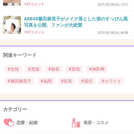
か・・・
167コメント
2013/02/28(木) 12:31
AKB48篠田麻里子がメイク落とした後のすっぴん風
どうせなら整形の人じゃなくて天然美人な人を
写真を公開、ファンが大絶賛
代表にしなよ
197コメント
2013/02/28(木) 04:08
+34
-0
関連キーワード
44. 匿名
2013/02/19(火) 16:42:53
#女性
#意識
#助長
#苦情
#AKB48
かわいい区とかいう無駄な物に税金つぎ込ん
#篠田麻里子
#福岡
#区長
#退任
#カワイイ
で、ババアかわいくない元キャバ嬢整形愛人の
篠田を使い、何がしたいのか。この失態で高島
市長辞任してくださいませ。
カテゴリー
+36
-4
恋愛・結婚
美容・コスメ