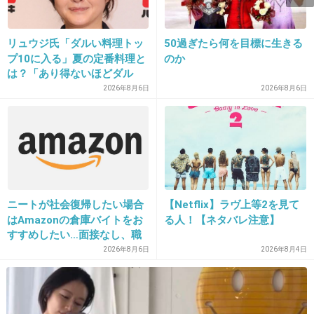
けて作るのがばかげてる
+88
-2
リュウジ氏「ダルい料理トッ
50過ぎたら何を目標に生きる
プ10に入る」夏の定番料理と
のか
は？「あり得ないほどダル
い」
2026年8月6日
2026年8月6日
15. 匿名
2013/02/19(火) 16:32:49
４件の苦情で廃止ｗｗｗｗｗ
ＡＫＢと関わらないほうがいいから、賢明な判
断だわ
ニートが社会復帰したい場合
【Netflix】ラヴ上等2を見て
+55
-3
はAmazonの倉庫バイトをお
る人！【ネタバレ注意】
すすめしたい…面接なし、職
場は綺麗、ドリンクバー無料
2026年8月6日
2026年8月4日
→賛否両論、場所によって全
然違う「コンビニバイトの方
がマシ」との声も