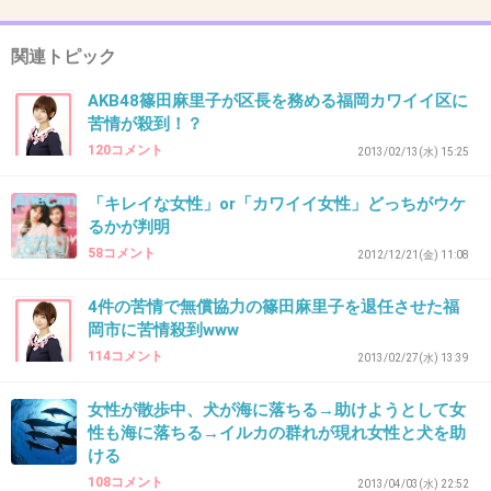
んじゃないか
関連トピック
+20
-0
AKB48篠田麻里子が区長を務める福岡カワイイ区に
苦情が殺到！？
120コメント
2013/02/13(水) 15:25
39. 匿名
2013/02/19(火) 16:40:17
美人区ならよかったのか？
「キレイな女性」or「カワイイ女性」どっちがウケ
るかが判明
+5
-3
58コメント
2012/12/21(金) 11:08
4件の苦情で無償協力の篠田麻里子を退任させた福
40. 匿名
2013/02/19(火) 16:40:38
岡市に苦情殺到www
114コメント
「カワイイ」って言葉がバカっぽくて嫌だ
2013/02/27(水) 13:39
+27
-2
女性が散歩中、犬が海に落ちる→助けようとして女
性も海に落ちる→イルカの群れが現れ女性と犬を助
ける
108コメント
2013/04/03(水) 22:52