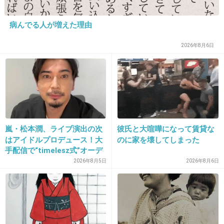
31. 匿名
2013/02/19(火) 16:37:11
カワイイ区はいらんけど、イケメン区はアリだな
病んでる人が増えた理由
+18
-11
2026年8月6日
32. 匿名
2013/02/19(火) 16:37:25
かわいくないよりはカワイイほうがいいけどさ
+17
-3
嵐・松本潤、ライブ演出の次
彼氏と大喧嘩になって賃貸な
はアイドルプロデュース！大
のに家を壊してしまった
手配信で“timelesz式”オーデ
33. 匿名
2013/02/19(火) 16:37:29
ィション番組が進行中か
2026年8月5日
2026年8月6日
篠田はどうでも良いが、行政を動かしたんだか
ら、相当の兵だったんだろうね･･･その4件のク
レーマーｗ
+18
-2