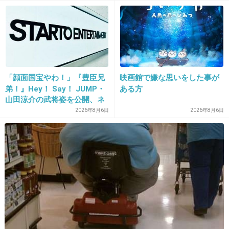
つ
18. 匿名
2013/02/19(火) 16:33:36
そもそも「カワイイ区」なんていらないよｗ
+96
-1
「顔面国宝やわ！」『豊臣兄
映画館で嫌な思いをした事が
19. 匿名
2013/02/19(火) 16:33:47
弟！』Hey！ Say！ JUMP・
ある方
山田涼介の武将姿を公開、ネ
なにこの茶番・・
ット歓喜「ビジュ良すぎん」
2026年8月6日
2026年8月6日
「こんな美しい秀次は初め
+53
-0
て」
20. 匿名
2013/02/19(火) 16:34:01
＞市側が「篠田さんのイメージを損ない、迷惑
をかける」と判断