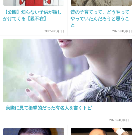
【公園】知らない子供が話し
昔の子育てって、どうやって
かけてくる【親不在】
やっていたんだろうと思うこ
と
34. 匿名
2013/02/19(火) 16:37:59
2026年8月6日
2026年8月6日
なんか…もうね…何やってんだか。
+18
-1
35. 匿名
2013/02/19(火) 16:38:02
市、弱気じゃんｗ
+8
-0
実際に見て衝撃的だった有名人を書くトピ
36. 匿名
2013/02/19(火) 16:38:08
2026年8月6日
いよいよAKB離れが色んな方面で始まってきた