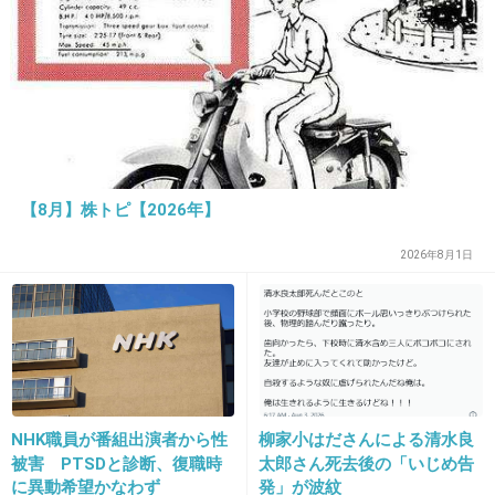
27. 匿名
2013/02/19(火) 16:35:50
たった４件の苦情で辞めるってマジでビックリ
したわ。
マリコ様ってそんなキャラだっけ、案外いい加
減だね。
+27
-0
【8月】株トピ【2026年】
2026年8月1日
28. 匿名
2013/02/19(火) 16:36:23
こんなのやる意味あるのか？
出典：iki-iki-plaza.blog.ocn.ne.jp
NHK職員が番組出演者から性
柳家小はださんによる清水良
+57
-1
被害 PTSDと診断、復職時
太郎さん死去後の「いじめ告
に異動希望かなわず
発」が波紋