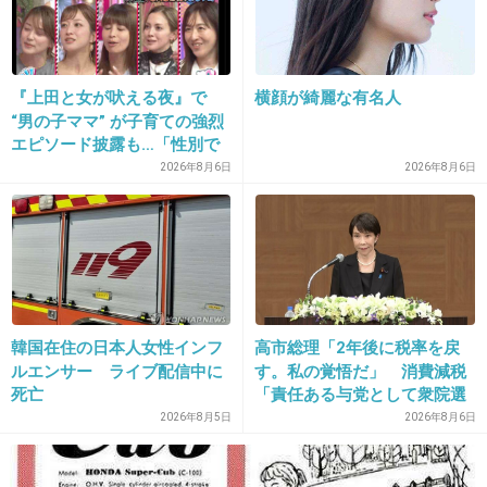
25. 匿名
2013/02/19(火) 16:35:34
＞カワイイ区については、市民から「女性はか
わいくあるべきだという意識を助長する」など
『上田と女が吠える夜』で
横顔が綺麗な有名人
の苦情が４件寄せられ
“男の子ママ” が子育ての強烈
エピソード披露も…「性別で
決めんな」一部視聴者から違
まぁ、かわいくないより可愛いにこしたことは
2026年8月6日
2026年8月6日
和感
ないが。
+35
-5
26. 匿名
2013/02/19(火) 16:35:41
韓国在住の日本人女性インフ
高市総理「2年後に税率を戻
ルエンサー ライブ配信中に
す。私の覚悟だ」 消費減税
そもそも気持ち悪い企画だ
死亡
「責任ある与党として衆院選
公約に掲げ理解賜った」
+53
-0
2026年8月5日
2026年8月6日