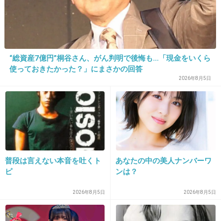
20. 匿名
2014/01/09(木) 19:19:42
11の写真に
“総資産7億円”桐谷さん、がん判明で後悔も…「現金をいくら
写ってる杏さんの薬指に
使っておきたかった？」にまさかの回答
2026年8月5日
指輪が～！！
と思ったら右手でした…(笑)
お似合いだと思うから
上手くいってくれたらいいなぁ～＊
普段は言えない本音を吐くト
あなたの中の美人ナンバーワ
+64
-3
ピ
ンは？
2026年8月5日
2026年8月5日
21. 匿名
2014/01/09(木) 19:20:02
ラブラブ