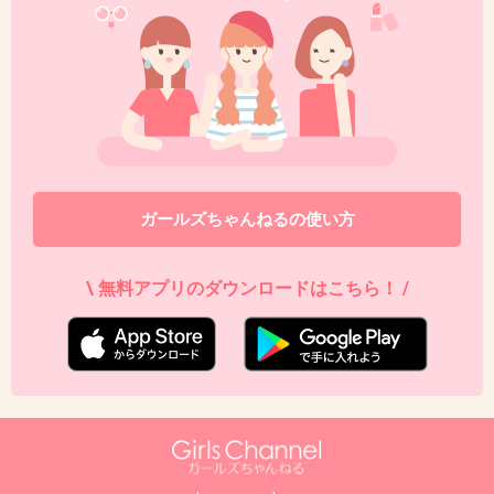
+80
-4
46. 匿名
2014/01/09(木) 20:23:31
なんだなんだこの爽やかカップル。
二人とも好感持てるし、結婚して欲しいー。
+90
-7
ガールズちゃんねるの使い方
\ 無料アプリのダウンロードはこちら！ /
47. 匿名
2014/01/09(木) 20:23:45
お似合いなんだけど、この二人がキスしたり
○○○したりしてる所が全く想像できないw
下世話でごめんなさいw
+61
-7