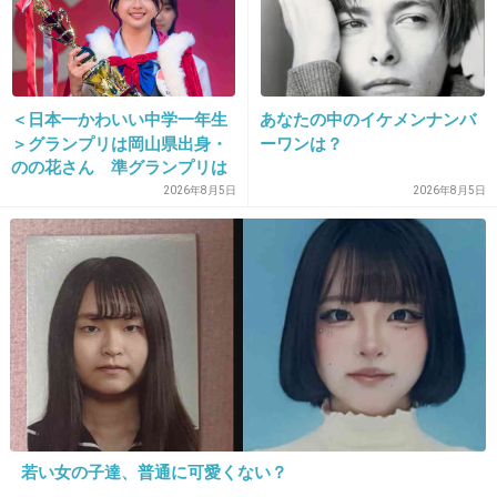
+111
-6
＜日本一かわいい中学一年生
あなたの中のイケメンナンバ
＞グランプリは岡山県出身・
ーワンは？
22. 匿名
2014/01/09(木) 19:20:21
のの花さん 準グランプリは
徳島県出身・つむぎさん
2026年8月5日
2026年8月5日
お互いにモデル出身、身長差もちょうどいい
し、二人とも落ち着いた雰囲気ですごくいいな
と思う。
+193
-3
23. 匿名
2014/01/09(木) 19:20:41
11の写真が似合いすぎてもう夫婦みたい
若い女の子達、普通に可愛くない？
+118
-3