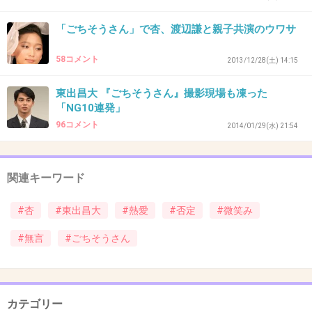
「ごちそうさん」で杏、渡辺謙と親子共演のウワサ
39. 匿名
2014/01/09(木) 20:06:41
今朝のごちそうさんも見たけど、やっぱり杏ち
58コメント
2013/12/28(土) 14:15
ゃんは綺麗だなぁ…。
東出昌大 『ごちそうさん』撮影現場も凍った
+86
-7
「NG10連発」
96コメント
2014/01/29(水) 21:54
40. 匿名
2014/01/09(木) 20:09:37
関連キーワード
ブスだよ
+11
-75
#杏
#東出昌大
#熱愛
#否定
#微笑み
#無言
#ごちそうさん
41. 匿名
2014/01/09(木) 20:13:04
紅白でも仲良いかんじの空気だしてた！！一緒
カテゴリー
にせーのって言ってたし