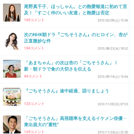
ええのぉ〜ええのぉ〜
尾野真千子、ほっしゃん。との熱愛報道に初めて言
及！「すごく仲のいい友達」と熱愛は否定
お似合いだと思う！
105コメント
2013/02/09(土) 15:04
+81
-4
次のNHK朝ドラ『ごちそうさん』のヒロイン、杏が
正直微妙な件
104コメント
2013/08/22(木) 18:52
37. 匿名
2014/01/09(木) 19:52:44
二人とも大好きだからお似合いですよ❤️
「あまちゃん」の次は杏の「ごちそうさん」！
新・朝ドラで食の大切さを伝える
+87
-4
46コメント
2013/09/14(土) 15:46
『ごちそうさん』途中経過、語りましょう
38. 匿名
2014/01/09(木) 20:00:35
123コメント
2013/11/03(日) 07:30
不仲説って記事は何だったんだ⁈
「ごちそうさん」高視聴率を支えるイケメン俳優・
+67
-4
東出昌大の“素性”
129コメント
2013/11/26(火) 23:00