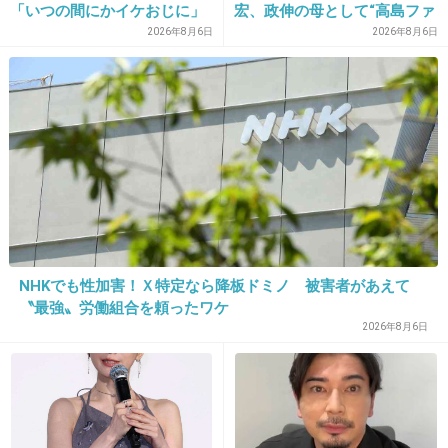
「いつの間にかイケおじに」
宏、政伸の母として“高島ファ
大の実家デートが発覚！NHK朝の連続テレ...
の声
ミリー”支える
2026年8月6日
2026年8月6日
+81
-7
26. 匿名
2014/01/09(木) 19:23:05
東出さんかっこいい
出典：www.nikkei.com
NHKでも性加害！Ｘ特定なら降板ドミノ 被害者があえて
〝最強〟労働組合を頼ったワケ
「ごちそうさん」高視聴率を支えるイケメ
2026年8月6日
ン俳優・東出昌大の“素性”
girlschannel.net
「ごちそうさん」高視聴率を支えるイケメン俳優・東出昌大の“素性”東出昌
大 ひがしで まさひろ 25歳 189cm A型 埼玉県出身 特技は剣道、3段 高校
時代 メンズノンノ専属モデルオーディションでグランプリを受賞 大学に進
学→中退 ジュエリーの専門学校 ...