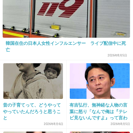
小澤何とかって人よりはいいと思う。
+172
-5
29. 匿名
2014/01/09(木) 19:26:01
韓国在住の日本人女性インフルエンサー ライブ配信中に死
トピ画!!
亡
杏ちゃん綺麗だけどファンとしては、せっかく
2026年8月5日
なので、もう少し若い時代の衣装の写真が良か
ったな♪
+29
-5
昔の子育てって、どうやって
有吉弘行、無神経な人物の言
30. 匿名
2014/01/09(木) 19:27:03
やっていたんだろうと思うこ
葉に怒り「なんで俺は『テレ
と
ビ見ないんですよ』って言わ
２７さんの写真
れなきゃいけないの？ふざけ
2026年8月6日
2026年8月5日
他の記事で
やがって」