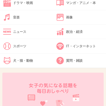
杏ちゃん可愛いwwwwお似合い過ぎるww
ドラマ・映画
マンガ・アニメ・本
+110
-3
音楽
画像
ニュース
政治・経済
44. 匿名
2014/01/09(木) 20:17:12
杏演技うまいなー。当たり前かもしれないけど
世代で演技をちゃんと分けてて関心しちゃっ
スポーツ
IT・インターネット
た。
犬・猫・動物
質問・雑談
+82
-10
45. 匿名
2014/01/09(木) 20:18:05
キレイで可愛いです！…タキクリより若いし、
裏表なさそうなので頑張ってください！