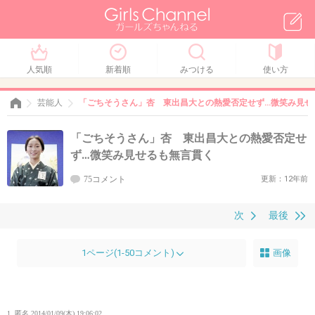
人気順
新着順
みつける
使い方
芸能人
「ごちそうさん」杏 東出昌大との熱愛否定せず…微笑み見せ
「ごちそうさん」杏 東出昌大との熱愛否定せ
ず…微笑み見せるも無言貫く
75コメント
更新：12年前
次
最後
1ページ(1-50コメント)
画像
1. 匿名
2014/01/09(木) 19:06:02