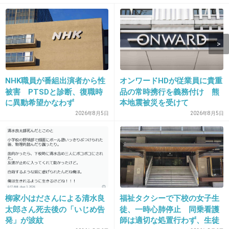
+148
-4
シ」との声も
14. 匿名
2014/01/09(木) 19:11:19
スパークリング清酒 澪 うまい
NHK職員が番組出演者から性
オンワードHDが従業員に貴重
+50
-10
被害 PTSDと診断、復職時
品の常時携行を義務付け 熊
に異動希望かなわず
本地震被災を受けて
2026年8月5日
2026年8月5日
15. 匿名
2014/01/09(木) 19:11:33
お二人とも、しっかりしてそうだし仕事に支障
の無いように～きちんと考えてるでしょ～～
マスコミほっといてあげなよ！
お似合いだもん応援してます♪朝ドラも！
柳家小はださんによる清水良
福祉タクシーで下校の女子生
太郎さん死去後の「いじめ告
徒、一時心肺停止 同乗看護
+148
-3
発」が波紋
師は適切な処置行わず、生徒