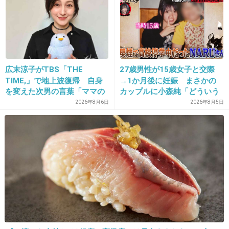
＞「杏ちゃんは174㎝東出くんは189㎝、私は
145㎝。 」
っておばちゃんのコメントあったよ
広末涼子がTBS「THE
27歳男性が15歳女子と交際
２人とも大きい！
TIME,」で地上波復帰 自身
→1か月後に妊娠 まさかの
+91
-2
を変えた次男の言葉「ママの
カップルに小森純「どういう
ファンの人なら、知りたいん
事？だいぶあぶねぇよ」
2026年8月6日
2026年8月5日
じゃないか」
31. 匿名
2014/01/09(木) 19:27:10
27↑↑
杏の左手が腰に回ってたら
更に黒とみた！！
+46
-2