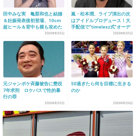
田中みな実 亀梨和也と結婚
嵐・松本潤、ライブ演出の次
＆妊娠発表後初登場、10cm
はアイドルプロデュース！大
+136
-3
超ヒール＆背中も横も攻めた
手配信で“timelesz式”オーデ
ドレスで祝福に笑顔「ありが
ィション番組が進行中か
2026年8月5日
2026年8月5日
とうございます」おなかふっ
くら
27. 匿名
2014/01/09(木) 19:23:09
親密でもない女性の肩を抱くならともかく、手
を乗せるのは失礼ですよね。
これは黒と見た！
元ジャンポケ斉藤被告に懲役
50過ぎたら何を目標に生きる
7年求刑 ロケバスで性的暴
のか
行の罪
+145
-10
2026年8月5日
2026年8月6日
28. 匿名
2014/01/09(木) 19:23:58