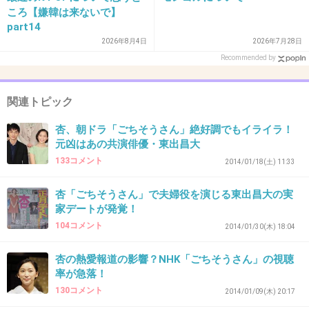
ごちそうさんもこの2人大好きだから、応援し
ころ【嫌韓は来ないで】
てます！！
part14
2026年8月4日
2026年7月28日
+103
-3
Recommended by
関連トピック
35. 匿名
2014/01/09(木) 19:43:52
杏、朝ドラ「ごちそうさん」絶好調でもイライラ！
ドラマ見てて、通天閣出てきて直ぐに「信じら
元凶はあの共演俳優・東出昌大
れないほどお似合いだ！」と思った。
133コメント
2014/01/18(土) 11:33
略奪女クリステルムカつくので杏ちゃんにはイ
ケメン東出さんと結婚して幸せになってほし
杏「ごちそうさん」で夫婦役を演じる東出昌大の実
家デートが発覚！
い。
104コメント
2014/01/30(木) 18:04
+144
-5
杏の熱愛報道の影響？NHK「ごちそうさん」の視聴
率が急落！
130コメント
2014/01/09(木) 20:17
36. 匿名
2014/01/09(木) 19:48:55