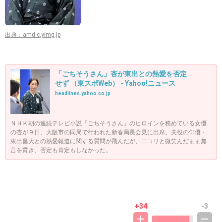
出典：amd.c.yimg.jp
「ごちそうさん」杏が東出との熱愛を否定
せず （東スポWeb） - Yahoo!ニュース
headlines.yahoo.co.jp
ＮＨＫ朝の連続テレビ小説「ごちそうさん」のヒロインを務めている女優
の杏が９日、大阪市の同局で行われた新春局長会見に出席。夫役の俳優・
東出昌大との熱愛報道に関する質問が飛んだが、ニコリと微笑んだまま無
言を貫き、否定も肯定もしなかった。
+34
-3