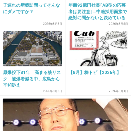
+91
-2
子連れの新築訪問ってそんな
年商92億円社長｢AB型の応募
にダメですか？
者は要注意｣…中途採用面接で
絶対に聞かないと決めている
｢よくある質問｣
2026年8月5日
2026年8月5日
18. 匿名
2014/01/09(木) 19:14:14
自然体でいられそう
出典：amd.c.yimg.jp
+224
-5
原爆投下81年 高まる核リス
【8月】株トピ【2026年】
ク 被爆者減る中、広島から
平和訴え
19. 匿名
2014/01/09(木) 19:15:13
2026年8月6日
2026年8月1日
バレちゃったらしばらく会うの控えるだろう
し、朝ドラが終われば真相が分かるね！
+104
-1