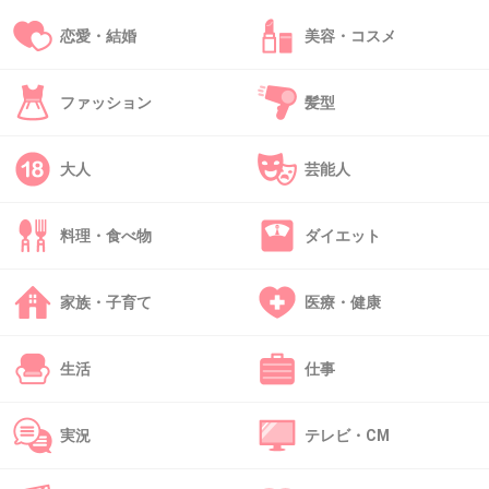
恋愛・結婚
美容・コスメ
+113
-4
ファッション
髪型
42. 匿名
2014/01/09(木) 20:14:15
大人
芸能人
高身長カップルでとてもお似合いo(^o^)o
料理・食べ物
ダイエット
うらやましい～♪♪
家族・子育て
医療・健康
+86
-5
生活
仕事
43. 匿名
2014/01/09(木) 20:17:02
41
実況
テレビ・CM
さすがモデルさん！！東出さん足長っ(=ﾟωﾟ)ﾉ