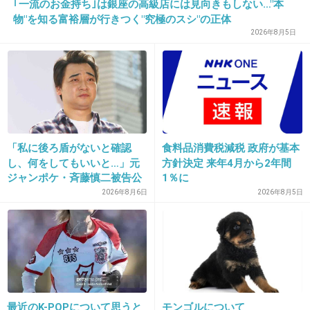
｢一流のお金持ち｣は銀座の高級店には見向きもしない…"本
物"を知る富裕層が行きつく"究極のスシ"の正体
2026年8月5日
32. 匿名
2014/01/09(木) 19:32:50
亀梨は違ったのか?
+6
-15
「私に後ろ盾がないと確認
食料品消費税減税 政府が基本
33. 匿名
2014/01/09(木) 19:35:05
し、何をしてもいいと…」元
方針決定 来年4月から2年間
ちらっと朝ドラ見たけど、男の人演技下手すぎ
ジャンポケ・斉藤慎二被告公
1％に
+9
-54
判で被害者女性証言
2026年8月6日
2026年8月5日
34. 匿名
2014/01/09(木) 19:37:17
これは…付き合ってると思うな〜
普通、違ったら否定するでしょ！
最近のK-POPについて思うと
モンゴルについて