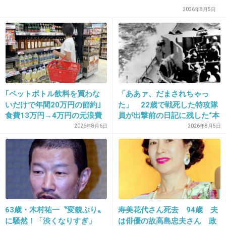
2026年8月5日
24. 匿名
2014/01/09(木) 19:20:48
ごちそうさん夫婦お似合い
なんだかニヤニヤしちゃうｗ
+85
-4
｢ペットボトル飲料を買わな
「ああァ、だまされちゃっ
いだけで年間20万円の節約｣
た」 22歳で戦死した特攻隊
食費13万円→4万円の元浪費
員が出撃前の日記に残した“本
主婦が買うのをやめた食品5
音”
2026年8月6日
2026年8月5日
25. 匿名
2014/01/09(木) 19:22:01
つ
視聴率は世間が正月ボケで下がっただけ
杏の熱愛報道の影響？NHK「ごちそうさ
ん」の視聴率が急落！
girlschannel.net
杏の熱愛報道の影響？NHK「ごちそうさん」の視聴率が急落！熱愛報道が
63歳・木村祐一〝変貌ぶり〟
寿美花代さん死去 94歳 夫
あった6日、 ↓ ↓ 放送された「ごちそうさん」は”ここ２カ月間では２番目に
に騒然！「渋くなりすぎ」
は俳優の故高島忠夫さん 政
低い数字”となったそうです。 杏「ごちそうさん」で夫婦役を演じる東出昌