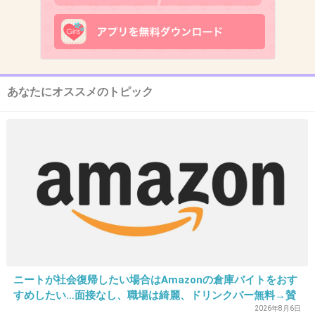
れたという女性セブンの写真はネットではまだ見つけられないのですが 本
当ならとってもお似合いだと思います！ 落語家の方のブログでは仲良さそ
うな写真も NEWSポストセブン｜『...
+181
-6
あなたにオススメのトピック
12. 匿名
2014/01/09(木) 19:10:54
＞杏（２７）東出昌大（２５）
しっかりしてそうだし年下の彼氏似合ってる
+222
-4
13. 匿名
2014/01/09(木) 19:11:18
ニートが社会復帰したい場合はAmazonの倉庫バイトをおす
爽やかカップル！！
すめしたい…面接なし、職場は綺麗、ドリンクバー無料→賛
否両論、場所によって全然違う「コンビニバイトの方がマ
2026年8月6日