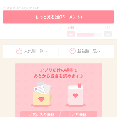
10. 匿名
2014/01/09(木) 19:09:46
どうせＮＨＫの話題作りだよ
もっと見る(全75コメント)
+46
-21
11. 匿名
2014/01/09(木) 19:10:03
人気順一覧へ
新着順一覧へ
これはお付き合いしてるでしょう
出典：livedoor.blogimg.jp
杏「ごちそうさん」で夫婦役を演じる東出
昌大の実家デートが発覚！
girlschannel.net
杏「ごちそうさん」で夫婦役を演じる東出昌大の実家デートが発覚！ 撮ら