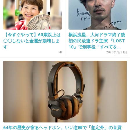
21. 匿名
2016/07/19(火) 13:06:25
福山ロス、魅力がわからない
【今すぐやって】60歳以上は
横浜流星、大河ドラマ終了後
〇〇しないと金運が崩壊しま
初の民放連ドラ主演 『LOST
出典：up.gc-img.net
す
10』で刑事役「すべてを...
+288
-11
PR
2026年7月31日
22. 匿名
2016/07/19(火) 13:06:37
テーマ曲も？必要ないよね。
+297
-10
23. 匿名
2016/07/19(火) 13:06:45
64年の歴史が宿るヘッドホン、いい意味で「想定外」の音質