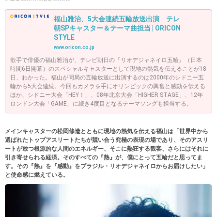
福山雅治、5大会連続五輪放送出演 テレ
朝SPキャスター＆テーマ曲担当 | ORICON
STYLE
www.oricon.co.jp
歌手で俳優の福山雅治が、テレビ朝日の『リオデジャネイロ五輪』（日本
時間6日開幕）のスペシャルキャスターとして現地の熱気を伝えることが18
日、わかった。福山が同局の五輪放送に出演するのは2000年のシドニー五
輪から5大会連続。今回もカメラを手にオリンピックの興奮と感動を伝える
ほか、シドニー大会「HEY！」、08年北京大会「HIGHER STAGE」、12年
ロンドン大会「GAME」に続き4度目となるテーマソングも担当する。
メインキャスターの松岡修造とともに現地の熱気を伝える福山は「世界中から
選ばれたトップアスリートたちが競い合う究極の表現の場であり、そのアスリ
ートが放つ根源的な人間のエネルギー、そこに熱狂する観客、さらにはそれに
引き寄せられる経済。そのすべての『熱』が、僕にとって五輪だと思ってま
す。その『熱』を『感動』をブラジル・リオデジャネイロからお届けしたい」
と使命感に燃えている。