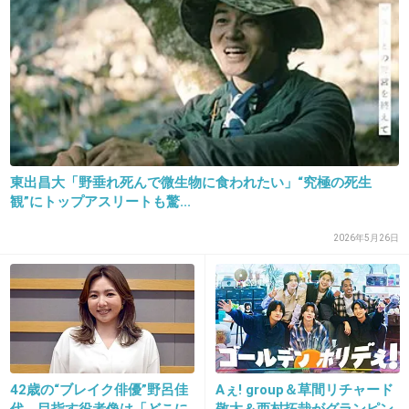
30. 匿名
2016/07/19(火) 13:07:29
>>20
織田さんは世界陸上
織田裕二、9大会連続「世界陸上」メーン
キャスターに決定
girlschannel.net
東出昌大「野垂れ死んで微生物に食われたい」“究極の死生
織田裕二、9大会連続「世界陸上」メーンキャスターに決定 織田裕二 ９大
観”にトップアスリートも驚...
会連続「世界陸上」メーンキャスターに決定 ― スポニチ Sponichi Annex 芸
能俳優の織田裕二（４５）が、ＴＢＳが中継する「世界陸上」（８月１０
日開幕・モスクワ）でメーンキャスターを務...
2026年5月26日
でも織田裕二ほど福山は定着してないよね
+266
-1
42歳の“ブレイク俳優”野呂佳
Aぇ! group＆草間リチャード