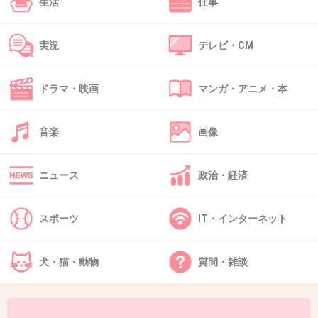
生活
仕事
43. 匿名
2016/07/19(火) 13:10:25
老けた
実況
テレビ・CM
出典：livedoor.blogimg.jp
ドラマ・映画
マンガ・アニメ・本
+264
-11
音楽
画像
44. 匿名
2016/07/19(火) 13:10:46
ニュース
政治・経済
九州愛売りにしてたよね
映画撮影忙しいから熊本地震の復興関係は何も
やらないのかと思ってた
スポーツ
IT・インターネット
東日本大震災のチャリティーラジオはやってた
のに熊本地震はやらないの？
犬・猫・動物
質問・雑談
+233
-9