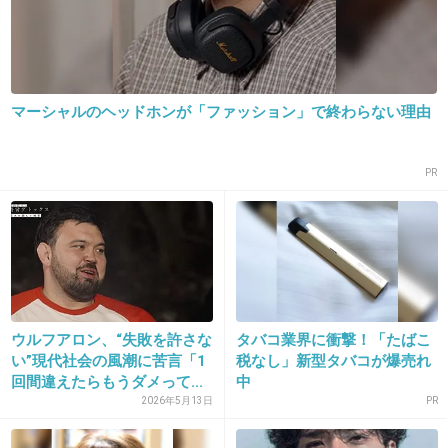
て記事みたような？
真剣に映画撮影やってるのかな？
+184
-5
マーシャルのヘッドホンが「ファッション」で終わらない理由
PR
19. 匿名
2016/07/19(火) 13:06:06
この人を使い続けるメリットって何？
+302
-7
ウルフアロン、“失敗を許さな
タバコ業界に衝撃！「たばこ
20. 匿名
2016/07/19(火) 13:06:16
い”現代社会の風潮に苦言「1
税なし」新型タバコが爆売れ
織田ゆうじってどこ行った？
回間違えたらもうダメって...
中
2026年5月13日
PR
+155
-2