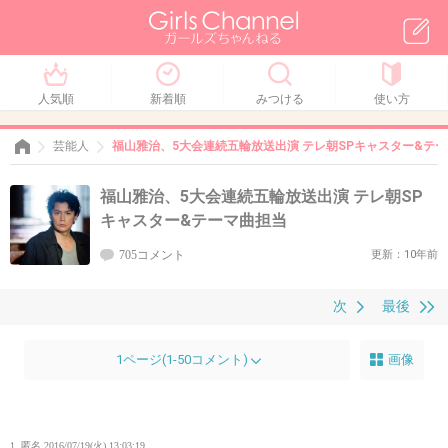
人気順
新着順
みつける
使い方
芸能人
福山雅治、5大会連続五輪放送出演 テレ朝SPキャスター&テ
福山雅治、5大会連続五輪放送出演 テレ朝SP
キャスター&テーマ曲担当
705コメント
更新：10年前
次
最後
1ページ(1-50コメント)
画像
1. 匿名
2016/07/19(火) 13:03:19