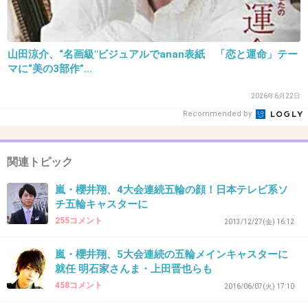
34. 匿名
2016/07/19(火) 13:08:20
山田涼介、“名画級"ビジュアルでanan表紙 「恋と運命」テー
マに“美の3部作”...
+171
-13
2026年6月22日
Recommended by
35. 匿名
2016/07/19(火) 13:08:24
学ばない＆変えられないマスゴミ
関連トピック
+162
-5
嵐・櫻井翔、4大会連続五輪の顔！日本テレビ系ソ
チ五輪キャスターに
255コメント
2013/12/27(金) 16:12
36. 匿名
2016/07/19(火) 13:08:29
嵐・櫻井翔、5大会連続の五輪メインキャスターに
みんなの手のひら返しがやばいww
就任 明石家さんま・上田晋也らも
458コメント
2016/06/07(火) 17:10
+215
-12