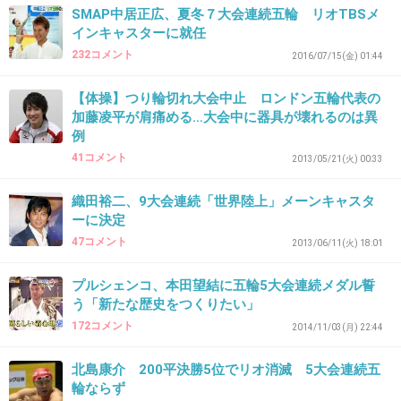
SMAP中居正広、夏冬７大会連続五輪 リオTBSメ
インキャスターに就任
232コメント
2016/07/15(金) 01:44
37. 匿名
2016/07/19(火) 13:08:40
本気で映画撮ってる人に失礼
【体操】つり輪切れ大会中止 ロンドン五輪代表の
本業のキャスター、スポーツ関係者に失礼
加藤凌平が肩痛める…大会中に器具が壊れるのは異
例
+240
-5
41コメント
2013/05/21(火) 00:33
織田裕二、9大会連続「世界陸上」メーンキャスタ
ーに決定
38. 匿名
2016/07/19(火) 13:08:54
47コメント
2013/06/11(火) 18:01
【海外の反応】海外メディアが世界水泳を
生放送中なのに熱い松岡修造に夢中 -
プルシェンコ、本田望結に五輪5大会連続メダル誓
YouTube
う「新たな歴史をつくりたい」
www.youtube.com
172コメント
2014/11/03(月) 22:44
過去２回に渡ってイタリアメディアで松岡修造の熱い応援が話題に！ 世界
水泳放送と同等の扱いで放送！ 水泳の個人メドレーの新記録も樹立！！ テ
北島康介 200平決勝5位でリオ消滅 5大会連続五
ニスだけじゃない！ どこにいっても熱いし、笑わせてくれる。 おもわず爆
輪ならず
笑しちゃう 落ち込んだ時にみるといいな ↓↓↓ 関...