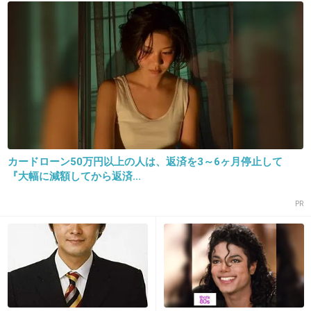
15. 匿名
2016/07/19(火) 13:05:38
もういいんじゃね？この人
+331
-10
カードローン50万円以上の人は、返済を3～6ヶ月停止して
『大幅に減額してから返済...
PR
16. 匿名
2016/07/19(火) 13:05:39
違う人がいい！
+298
-11