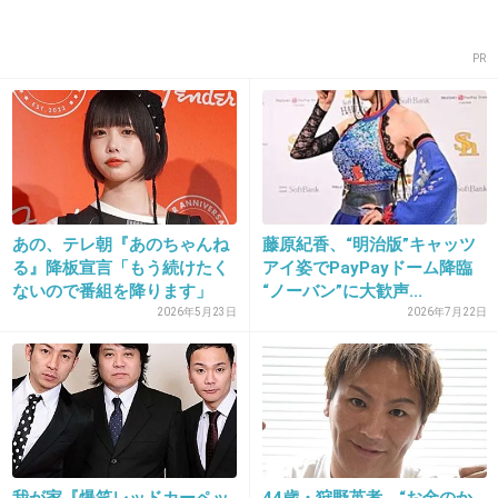
結婚直前にライブとベスト盤をだしてファンか
ら絞り取れるだけ絞りとっていったイメージ。
PR
+358
-6
24. 匿名
2016/07/19(火) 13:07:03
なんでもやるんですね
あの、テレ朝『あのちゃんね
藤原紀香、“明治版”キャッツ
全部中途半端って言ったらファンに怒られるか
る』降板宣言「もう続けたく
アイ姿でPayPayドーム降臨
な
ないので番組を降ります」
“ノーバン”に大歓声...
番...
2026年5月23日
2026年7月22日
+233
-9
25. 匿名
2016/07/19(火) 13:07:04
修造 今年もイタリアのテレビ局に報道される
かしら（笑）