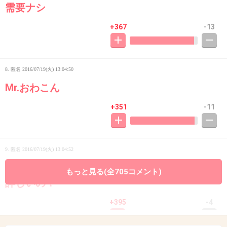
需要ナシ
+367
-13
8. 匿名
2016/07/19(火) 13:04:50
Mr.おわこん
+351
-11
9. 匿名
2016/07/19(火) 13:04:52
福山雅治でなければならない意味は？スポーツ
もっと見る(全705コメント)
詳しいの？
+395
-4