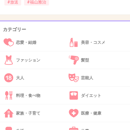
後進に道を譲るべき。
#放送
#福山雅治
+231
-5
カテゴリー
41. 匿名
2016/07/19(火) 13:09:51
恋愛・結婚
美容・コスメ
修造も要らないって。
見てて疲れるのよ。
ファッション
髪型
+25
-62
大人
芸能人
42. 匿名
2016/07/19(火) 13:10:18
どうやらみんな魔法が解けたようだな
料理・食べ物
ダイエット
+265
-3
家族・子育て
医療・健康