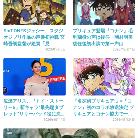
違うチャンネルでもやってるし、別に関係ない
かな。
+146
-3
SixTONESジェシー、スタジ
プリキュア登場『コナン』毛
オジブリ作品の声優初挑戦 宮
利蘭役の声は後任・岡村明美
崎吾朗監督が絶賛「見...
後任後初出演で第一声は
28. 匿名
2016/07/19(火) 13:07:19
「コ...
2026年7月8日
2026年5月31日
オワコン
+180
-8
29. 匿名
2016/07/19(火) 13:07:23
広瀬アリス、『トイ・ストー
『名探偵プリキュア!』×『コ
スポーツそんなに興味ないでしょこの人
リー5』新キャラ“最先端タブ
ナン』初のコラボ放送決定 プ
レット”リリーパッド役に決...
リキュアとコナン協力で一...
+219
-3
2026年6月11日
2026年5月24日