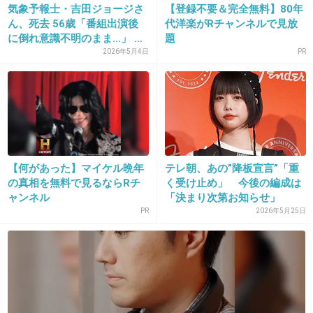
気象予報士・吉田ジョージさ
【登録不要＆完全無料】80年
ん、死去 56歳「番組出演後
代洋楽がRチャンネルで見放
に倒れ意識不明のまま…」 ...
題
2026年5月4日
PR
17. 匿名
2016/07/19(火) 13:05:40
五輪キャスターって大体同じメンツになるよね
SMAP中居正広、夏冬７大会連続五輪 リ
オTBSメインキャスターに就任
girlschannel.net
SMAP中居正広、夏冬７大会連続五輪 リオTBSメインキャスターに就任
【何があった】マイケル晩年
テレ朝、あの”降板宣言”「重
ＳＭＡＰ中居、夏冬７大会連続五輪 リオＴＢＳメインキャスターに就任/
の真相を無料で見るならRチ
く受け止め」 今後の編成は
芸能/デイリースポーツ online１月の解散騒動を乗り越えたＳＭＡＰ・中居
ャンネル
「決まり次第お知らせ」
正広（４３）が、８月５日に開幕するリオ五輪のＴ...
PR
2026年5月25日
+193
-4
18. 匿名
2016/07/19(火) 13:06:00
秋くらいまでジョンウー監督の映画撮影あるっ