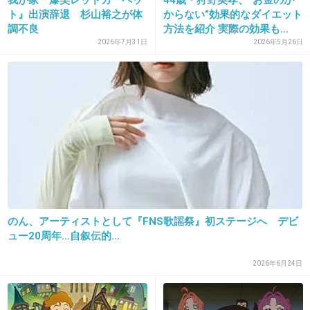
我が家『爆笑レッドカーペッ
44歳・狩野英孝、“お金のか
ト』出演辞退 杉山裕之が体
からない”効果的なダイエット
調不良
方法を紹介 実際の効果も...
2026年7月31日
2026年5月26日
出典：i.ytimg.com
+198
-1
26. 匿名
2016/07/19(火) 13:07:09
この人しゃべり方もごもごしてて滑舌よくない
よね
キャスターに向くのかな？
のん、アーティストとして『FNS歌謡祭』初ステージへ デビ
+243
-4
ュー20周年…自叙伝的...
2026年6月24日
27. 匿名
2016/07/19(火) 13:07:19