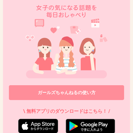
45. 匿名
2016/07/19(火) 13:10:53
格闘技イベントにもいたなー
全然声張らないから聞きづらいので好きではな
い
というか世間一般の人気ぶりが元々理解できな
い
+147
-7
ガールズちゃんねるの使い方
46. 匿名
2016/07/19(火) 13:11:46
\ 無料アプリのダウンロードはこちら！ /
週刊誌や他のサイトなど見ないので、ここでし
か知らないけれど