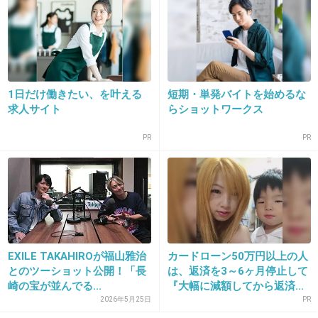
福山さんの声がもともと苦手だから、あんまり
リポートする声聞きたくないです
+325
-11
1日だけ働きたい、を叶える
短期・単発バイトを始めるな
求人サイト
らショットワークス
13. 匿名
2016/07/19(火) 13:05:14
PR
PR
この人そんなのやってたっけ？
全然記憶に残ってない。
+287
-8
EXILE TAKAHIROが福山雅治
カードローン50万円以上の人
14. 匿名
2016/07/19(火) 13:05:36
とのツーショット公開！「長
は、返済を3～6ヶ月停止して
福山雅治が出てるから見よう！とはならない
崎の宝が並んでる...
『大幅に減額してから返済...
2026年5月25日
PR
+374
-13