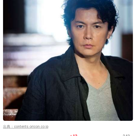
出典：contents.oricon.co.jp