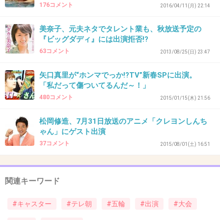
176コメント
2016/04/11(月) 22:14
+61
-1
美奈子、元夫ネタでタレント業も、秋放送予定の
『ビッグダディ』には出演拒否!?
63コメント
2013/08/25(日) 23:47
39. 匿名
2016/07/19(火) 13:09:37
スポーツやってるイメージもスポーツ好きのイ
矢口真里が“ホンマでっか!?TV”新春SPに出演。
「私だって傷ついてるんだ～！」
メージもないしいらないよっと。
480コメント
2015/01/15(木) 21:56
+158
-5
松岡修造、7月31日放送のアニメ「クレヨンしんち
ゃん」にゲスト出演
37コメント
2015/08/01(土) 16:51
40. 匿名
2016/07/19(火) 13:09:47
福山さん、もういいのでは?
関連キーワード
テーマ曲だけでじゅうぶんでしょ。
#キャスター
#テレ朝
#五輪
#出演
#大会