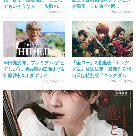
代、目指す役者像は「どこに
敬太＆西村拓哉がグランピン
31. 匿名
2016/07/19(火) 13:07:39
でもいそうな人」 失敗の...
グ満喫 テレ東全4回...
なんだか凄い今更感。
2026年5月4日
2026年5月10日
+234
-6
32. 匿名
2016/07/19(火) 13:08:00
修造もいい加減飽きてきた。
津田健次郎、プレミアムな“ヒ
「金ロー」2週連続『キング
熱いのも結構だけど、あらゆるスポーツに顔出してきてうっとうしい。
デじい”に 初共演の広瀬すず&
ダム』放送決定 最新作公開
+25
-69
伊藤沙莉&オダギリジョ...
当日は特別版『キングダム
－...
2026年5月15日
2026年6月12日
33. 匿名
2016/07/19(火) 13:08:04
NHK観るから別に良いよ〜
+157
-5