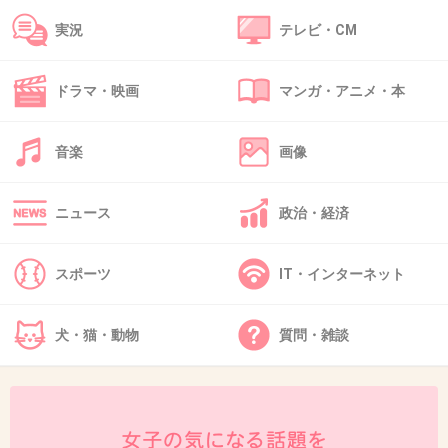
実況
テレビ・CM
44. 匿名
2016/06/26(日) 20:42:37
芸能人ってただでさえストレス溜まるだろうか
ドラマ・映画
マンガ・アニメ・本
ら、ストレス解消くらいさせてあげればいいの
に
音楽
画像
+341
-2
ニュース
政治・経済
45. 匿名
2016/06/26(日) 20:42:59
スポーツ
IT・インターネット
逆手にとってオタ番組とかオタ連載とかすれば
いい
犬・猫・動物
質問・雑談
そしたらそっちのジャンルの人にも好きになっ
て貰えるかもよ
+427
-4