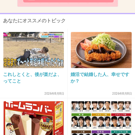
令でるわ（苦笑）
+648
-4
あなたにオススメのトピック
12. 匿名
2016/06/26(日) 20:35:54
自由にさせてやればいいのに…
+701
-9
これしとくと、後が楽だよ、
婚活で結婚した人、幸せです
ってこと
か？
13. 匿名
2016/06/26(日) 20:36:09
2026年8月8日
2026年8月8日
営業オタではなく、ガチヲタ過ぎたんだね…
+920
-4