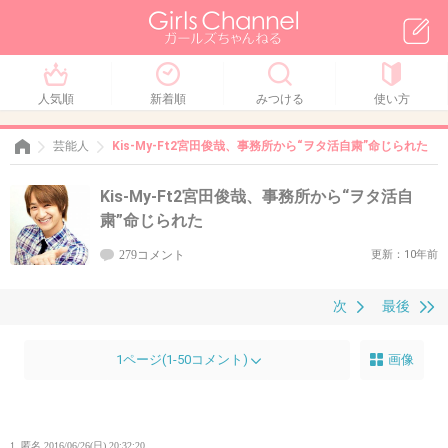
人気順
新着順
みつける
使い方
芸能人
Kis-My-Ft2宮田俊哉、事務所から“ヲタ活自粛”命じられた
Kis-My-Ft2宮田俊哉、事務所から“ヲタ活自
粛”命じられた
279コメント
更新：10年前
次
最後
1ページ(1-50コメント)
画像
1. 匿名
2016/06/26(日) 20:32:20