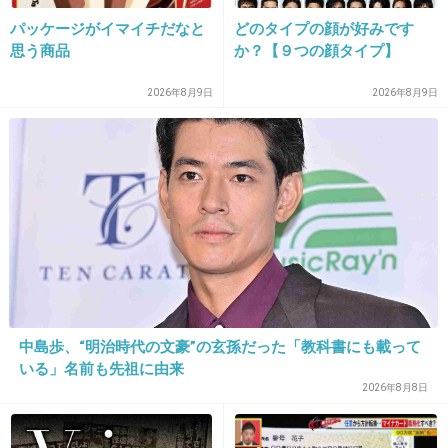
14. 匿名
2016/06/26(日) 20:36:09
パッケージがイマイチだなと
どのタイプの顔が好みです
こわっ！夢に出てきそうな顔。
思う商品
か？【９つの顔タイプ】
+21
-103
2026年8月9日
2026年8月9日
15. 匿名
2016/06/26(日) 20:36:16
自粛と言うか、テレビや雑誌で話さない方がい
いんじゃないかな？
私はヲタに偏見とかないから(宮田氏に限らず)
好きな事の話をキラキラした笑顔で言ってる姿
がかわいく見えるけどね。
中島歩、“明治時代の文豪”の玄孫だった「教科書にも載って
いる」名前も先祖に由来
+717
-10
2026年8月8日