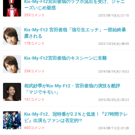
Kis-My-Ft2宮田俊哉のラブホ流出を受け、ジャニ
ーズいじめ疑惑
255コメント
2013/09/10(火) 21:15
37. 匿名
2016/06/26(日) 20:41:07
Kis-My-Ft2 宮田俊哉「強引生エッチ」一部始終暴
>>29
露される
前に写真撮られてたよ
178コメント
2013/10/24(木) 08:49
+130
-3
Kis-My-Ft2宮田俊哉のキスシーンに非難
236コメント
2014/06/19(木) 16:32
38. 匿名
2016/06/26(日) 20:41:43
相武紗季がKis-My-Ft2・宮田俊哉の演技を酷評
ガチなんだね…ごめんちょっとひく
「マジでキモい」
+20
-96
161コメント
2015/05/25(月) 05:32
Kis-My-Ft2、冠特番が2.2％と低迷！『27時間テレ
ビ』出演もファンは否定的!?
39. 匿名
2016/06/26(日) 20:41:45
603コメント
2014/08/11(月) 01:28
この人 事務所のツテとか使わないで自分でチケ