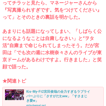
ってチラッと見たら、マネージャーさんから
『写真撮られすぎです。気をつけてください』
って」とそのときの裏話を明かした。
あまりにも話題になってしまい、「しばらく公
になるようなことは自粛しなさい」と“ヲタ
活”自粛まで命じられてしまったそう。だが宮
田は「でも次の週に水樹奈々さんのライブが東
京ドームがあるわけですよ。行きました」と笑
顔で語った。
★関連トピ
Kis-My-Ft2宮田俊哉の全力すぎるラブライ
バーぶりに「さすがだわww」「すさまじ
き愛w」
girlschannel.net