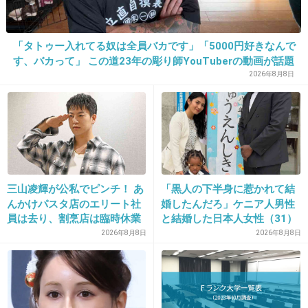
+690
-3
「タトゥー入れてる奴は全員バカです」「5000円好きなんで
す、バカって」 この道23年の彫り師YouTuberの動画が話題
2026年8月8日
23. 匿名
2016/06/26(日) 20:37:14
そんな事まで口出すんだね。
面倒臭い。
+421
-14
三山凌輝が公私でピンチ！ あ
「黒人の下半身に惹かれて結
んかけパスタ店のエリート社
婚したんだろ」ケニア人男性
24. 匿名
2016/06/26(日) 20:37:14
員は去り、割烹店は臨時休業
と結婚した日本人女性（31）
に“誹謗中傷”殺到…本人が語
ジャンプ読まないんだったら日本から出てけよ
2026年8月8日
2026年8月8日
る、日本で感じる“外国人差
ってTVで言い切ったの見て、清々しささえ感じ
別”のリアル
た。
+881
-13