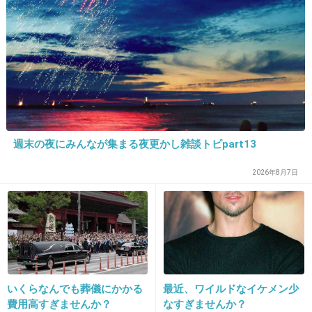
18. 匿名
2016/06/26(日) 20:36:48
この人結構好き。
ジャニーズっぽくはないけど、嫌味がないし良
い人そう。
+854
-29
週末の夜にみんなが集まる夜更かし雑談トピpart13
19. 匿名
2016/06/26(日) 20:36:57
2026年8月7日
他にいないキャラで面白かったけどなー
やっぱりこういう写真撮られちゃうのはマズか
ったんだろうか
+1146
-10
いくらなんでも葬儀にかかる
最近、ワイルドなイケメン少
費用高すぎませんか？
なすぎませんか？