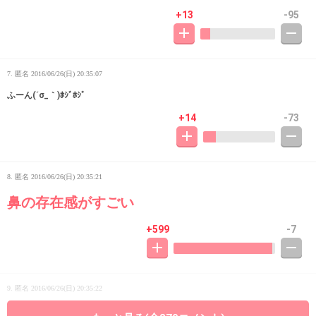
+13
-95
7. 匿名
2016/06/26(日) 20:35:07
ふーん(´σ_｀)ﾎｼﾞﾎｼﾞ
+14
-73
8. 匿名
2016/06/26(日) 20:35:21
鼻の存在感がすごい
+599
-7
9. 匿名
2016/06/26(日) 20:35:22
グループに迷惑かけなければなにやろうがいい