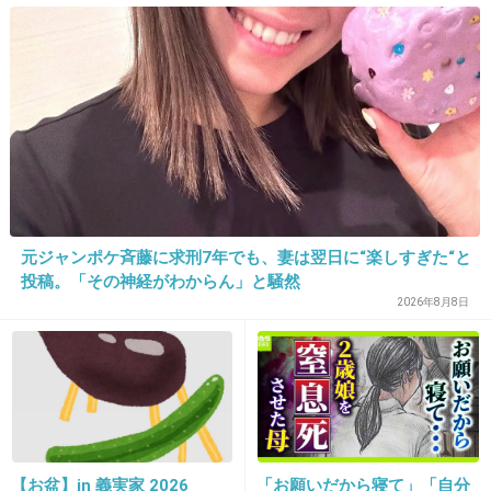
過去最高を更新 人気の裏に
こいつ絶対童貞でしょ
は卵黄のコク
+17
-198
30. 匿名
2016/06/26(日) 20:39:48
趣味は本人の自由
+428
-2
元ジャンポケ斉藤に求刑7年でも、妻は翌日に“楽しすぎた“と
投稿。「その神経がわからん」と騒然
2026年8月8日
31. 匿名
2016/06/26(日) 20:39:52
オフの日くらい別にいいじゃん‥
好きなことさせてあげればいいのに。
なんか、かわいそう
+695
-7
【お盆】in 義実家 2026
「お願いだから寝て」「自分