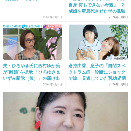
自身 何もできない母親」―2
歳娘を窒息死させた母の孤独
「娘は『ママどうして』と」
2026年8月8日
2026年8月8日
32. 匿名
2016/06/26(日) 20:40:29
限界の年子ワンオペ育児 法
まぁ、アイドルも大変ですね。
廷での懺悔と声なきSOS
+208
-1
33. 匿名
2016/06/26(日) 20:40:37
夫・ひろゆき氏に西村ゆか氏
倉持由香、息子の「自閉スペ
が“離婚”を提示 「ひろゆき＆
クトラム症」診断にショック
19
いずみ新党（仮）」の届け出
で涙… 見逃していた乳幼児期
これは引くわ…
を知らされず激怒「信頼関係
のサインとは
2026年8月8日
2026年8月8日
+18
-91
が保てない状態で夫婦を続け
るのは無理」
34. 匿名
2016/06/26(日) 20:40:56
事務所側からすれば、宮田の記事やブロマイド