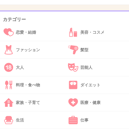
+328
-3
カテゴリー
42. 匿名
2016/06/26(日) 20:42:04
恋愛・結婚
美容・コスメ
一般女に嵌められてラブホ写真流出して
>>29
たわ
ファッション
髪型
+283
-10
大人
芸能人
43. 匿名
2016/06/26(日) 20:42:16
料理・食べ物
ダイエット
なんで趣味を取り上げるようなことをするん
だ。
家族・子育て
医療・健康
+215
-6
生活
仕事