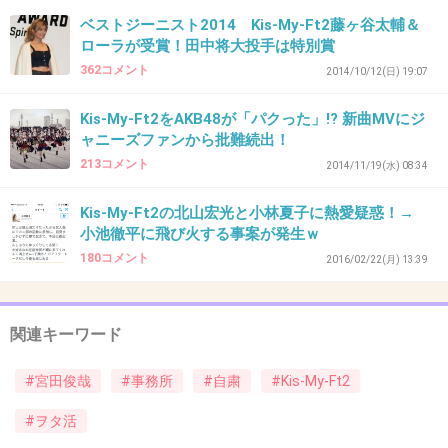
ット取ってるらしいしジャニーズにこういうキ
ベストジーニスト2014 Kis-My-Ft2藤ヶ谷太輔＆
ローラが受賞！田中将大投手は特別賞
ャラ居ないんだしいいんじゃない、と思うけど
362コメント
2014/10/12(日) 19:07
+1023
-5
Kis-My-Ft2をAKB48が「パクった」!? 新曲MVにジ
ャニーズファンから批難続出！
213コメント
2014/11/19(水) 08:34
40. 匿名
2016/06/26(日) 20:41:59
めんどくせー事務所だな。
Kis-My-Ft2の北山宏光と小林夏子に熱愛疑惑！→
小池徹平に飛び火する事案が発生ｗ
プライベートは犯罪以外どうでもいいだろ。
180コメント
2016/02/22(月) 13:39
+546
-16
関連キーワード
41. 匿名
2016/06/26(日) 20:42:00
#宮田俊哉
#事務所
#自粛
#Kis-My-Ft2
その他大勢のアイドルやってるより、自分らし
#ヲタ活
さ出してくのは良い事じゃないの？