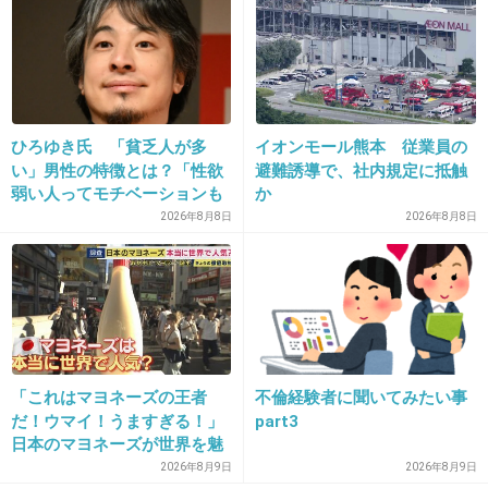
ガチオタならしょうがないよね
+216
-4
ひろゆき氏 「貧乏人が多
イオンモール熊本 従業員の
28. 匿名
2016/06/26(日) 20:39:18
い」男性の特徴とは？「性欲
避難誘導で、社内規定に抵触
弱い人ってモチベーションも
か
出典：livedoor.blogimg.jp
低いので貧乏人多い」
2026年8月8日
2026年8月8日
この人、ガチでオタクだけど面白くて好きｗ
めげずに水樹奈々のライブに行ったオタク魂が
すごいｗ
+1229
-8
「これはマヨネーズの王者
不倫経験者に聞いてみたい事
だ！ウマイ！うますぎる！」
part3
日本のマヨネーズが世界を魅
了 「ソース類」の輸出額が
2026年8月9日
2026年8月9日
29. 匿名
2016/06/26(日) 20:39:38