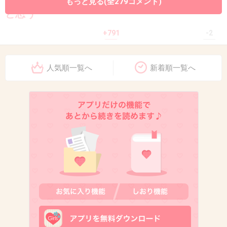
もっと見る(全279コメント)
と思う
+791
-2
人気順一覧へ
新着順一覧へ
10. 匿名
2016/06/26(日) 20:35:43
ラブライバーとかいう奴等は
SNSに芸能人の写真を無断で盗撮して
載せるような奴等なんだなってわかったわ
+762
-15
11. 匿名
2016/06/26(日) 20:35:48
オタっぷり凄かったもんね。アイドルがイベン
ト参加してあれだけはじけてたら流石に自粛命