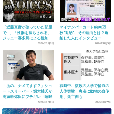
「近藤真彦が使っていた部屋
マイナンバーカード約90万
で…」「性器を握らされる」
枚“返納”、その理由とは？返
ジャニー喜多川による性加
納した人にインタビュー
16. 匿名
2016/06/26(日) 20:36:29
害、語り始めた被害者たち
2026年8月8日
2026年8月9日
なぜジャニーズ入れたのか謎。
《徹底取材の裏側》
+505
-52
17. 匿名
2016/06/26(日) 20:36:43
「あの、ナメてます？」ショ
戦時中、複数の大学で輸血の
宮田さん…。
ートスリーパー・堀大輔氏が
人体実験 患者に動物の血使
高須幹弥氏にブチギレ「睡眠
用、死亡例も
+38
-21
不足の人＝キレやすい」SNS
2026年8月8日
2026年8月9日
で物議