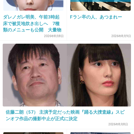
ダレノガレ明美、午前3時起
Fラン卒の人、あつまれー
床で被災地炊き出しへ 7種
25. 匿名
2016/06/26(日) 20:37:16
類のメニューも公開 大量物
イベントに行ったのが問題じゃなくて
資とともに
2026年8月8日
2026年8月9日
撮られすぎだったことが問題なんでしょ？
+524
-1
26. 匿名
2016/06/26(日) 20:37:47
それ取っちゃうともう何も残らないような….
+256
-7
佐藤二朗（57） 主演予定だった映画『踊る大捜査線』スピ
ンオフ作品の撮影中止が正式に決定
2026年8月8日
27. 匿名
2016/06/26(日) 20:38:18