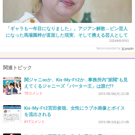
が売れなくなるから、軽々と露出するなという
こだろうか。事務所も、もっとゆるくなれよ。
+391
-16
「ギャラも一年目になりました」。アジアン解散→ピン芸人
になった馬場園梓が直面した現実、そして携える芸人として
の矜持
2026年8月9日
35. 匿名
2016/06/26(日) 20:41:04
Recommended by
この顔でジャニーズなの？嘘だろー！！
+35
-80
関連トピック
関ジャニ∞か、Kis-My-Ft2か…事務所内“派閥”も見
えてくるジャニーズ「バーター王」は誰だ!?
36. 匿名
2016/06/26(日) 20:41:06
70コメント
2013/05/06(月) 22:28
>>19
Kis-My-Ft2宮田俊哉、女性にラブホ画像とボイス
ガチのアニヲタたちの中に混じってたらかっこ
を流出される
いいわこれは
617コメント
2013/09/20(金) 21:09
+685
-19