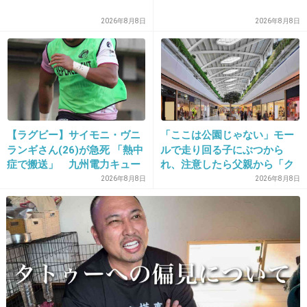
2026年8月8日
2026年8月8日
20. 匿名
2016/06/26(日) 20:37:02
今回の新しいアルバムのソロでもオタ芸してる
けど笑
+538
-4
【ラグビー】サイモニ・ヴニ
「ここは公園じゃない」モー
ランギさん(26)が急死 「熱中
ルで走り回る子にぶつから
21. 匿名
2016/06/26(日) 20:37:03
症で搬送」 九州電力キュー
れ、注意したら父親から「ク
鼻が⬇
デンヴォルテクスで練習中
ソババア」の暴言。「子ども
2026年8月8日
2026年8月8日
だから多めに見ろ」を強要し
+141
-13
てくる人物とは
22. 匿名
2016/06/26(日) 20:37:08
オタクキャラで売れたんだから事務所も今更で
しょ