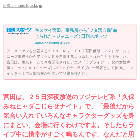
出典：image.topicks.jp
キスマイ宮田、事務所から“ヲタ活自粛”命
じられた - ジャニーズ : 日刊スポーツ
www.nikkansports.com
アニメファンを公言するＫｉｓ－Ｍｙ－Ｆｔ２宮田俊哉（２７）が、ジャ
ニーズ事務所からヲタク活動を自粛するよう命じられたことを明かした。
宮田は、東京ドームで今春開催されたアニメ「ラブライブ！」発の女性声
優ユニットμ’ｓ（ミューズ）のファイナルライブに一般客として参加し、ツ
イッター上で目撃情報が相次いで話題を呼んだ。
宮田は、２５日深夜放送のフジテレビ系「久保
みねヒャダこじらせナイト」で、「最後だから
気合い入れていろんなキャラクターグッズを身
にまとい、会場に行くわけですよ。そしたらラ
イブ中に携帯がすごく鳴るんです。なんだと思