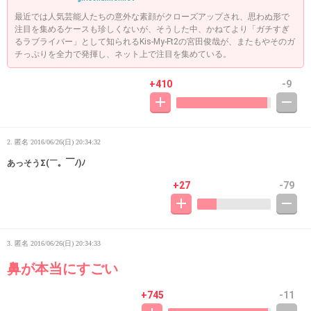
最近では人気芸能人たちの意外な素顔がクローズアップされ、思わぬ形で
注目を集めるケースも珍しくないが、そうした中、かねてより「ガチすぎ
るラブライバー」として知られるKis-My-Ft2の宮田俊哉が、またもやそのガ
チっぷりを全力で発揮し、ネット上で注目を集めている。
+410
-9
2. 匿名
2016/06/26(日) 20:34:32
あっそうΣ(￣。￣ﾉ)ﾉ
+27
-79
3. 匿名
2016/06/26(日) 20:34:33
鼻が本当にすごい
+745
-11