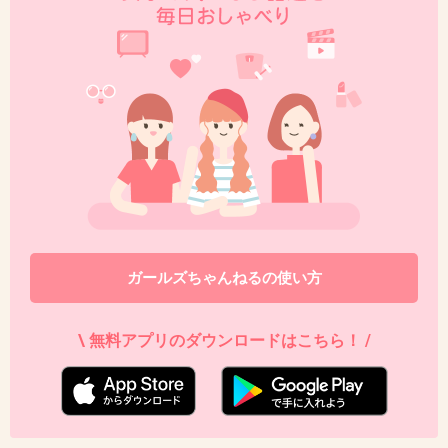
46. 匿名
2016/06/26(日) 20:43:35
ヲタを取ったら個性が死んじゃう!!(笑)
+434
-2
47. 匿名
2016/06/26(日) 20:44:26
鼻メガネしてるみたい
>>19
ガールズちゃんねるの使い方
+43
-23
\ 無料アプリのダウンロードはこちら！ /
48. 匿名
2016/06/26(日) 20:45:34
仕事頑張ってるのに、好きな事すら自粛してほ
しいなんてかわいそうだな……