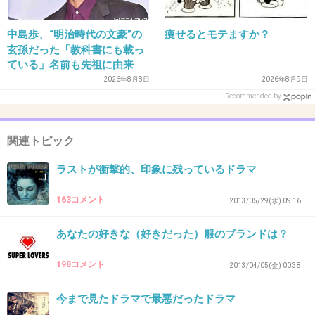
です！
中島歩、“明治時代の文豪”の
痩せるとモテますか？
+51
-18
玄孫だった「教科書にも載っ
ている」名前も先祖に由来
2026年8月8日
2026年8月9日
33. 匿名
2013/12/12(木) 16:21:16
Recommended by
やまとなでしこの桜子の台詞。
お金では買えないたった一つのもの。
関連トピック
お金持ちじゃない人はいてもいなくても同じだ
ラストが衝撃的、印象に残っているドラマ
と思っていたのに違ったんです。
163コメント
2013/05/29(水) 09:16
当時小学生でしたが、今でも衝撃的な台詞ばか
あなたの好きな（好きだった）服のブランドは？
りだな〜と思います。
198コメント
2013/04/05(金) 00:38
+135
-8
今まで見たドラマで最悪だったドラマ