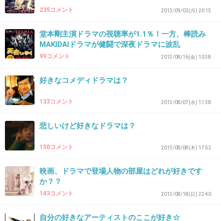
235コメント
2013/09/02(月) 20:15
34. 匿名
2013/12/12(木) 16:22:26
パンチラ見て元気出して♪
堂本剛主演ドラマの視聴率が1.1％！一方、棒読み
MAKIDAIドラマが健闘で深夜ドラマに波乱
99コメント
よ～い、うどん！
2013/08/16(金) 10:38
好きなコメディドラマは？
IWGPのキングのセリフ
133コメント
2013/08/07(水) 11:38
+81
-5
悲しいけど好きなドラマは？
150コメント
2013/08/08(木) 17:52
35. 匿名
2013/12/12(木) 16:22:32
倍返しだ！
映画、ドラマで登場人物の部屋はどれが好きです
か？？
+55
-15
143コメント
2013/08/18(日) 22:40
自分の好きなアーティストのここが好き☆