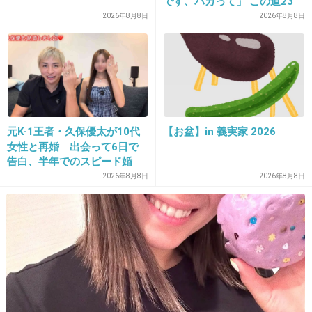
です、バカって」 この道23
年の彫り師YouTuberの動画
2026年8月8日
2026年8月8日
31. 匿名
2013/12/12(木) 16:19:34
が話題
｢1リットルの涙｣の錦戸くんの
｢お前ら、ずるいよ…｣
っていう台詞。
元K-1王者・久保優太が10代
【お盆】in 義実家 2026
主役の沢尻エリカが段々動けなくなって車椅子
女性と再婚 出会って6日で
告白、半年でのスピード婚
で高校に通うことになった。
2026年8月8日
2026年8月8日
クラスメイトや友達はいつもにこにこ手伝って
いて表向きは仲良い友達同士だったんだけど、
実は沢尻エリカの介助をすることに不満を持っ
ていた。
皆がやるからやっている、沢尻エリカが可哀想
だったから断りづらかった…っていうのが本音