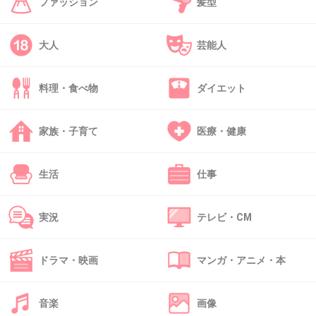
ファッション
髪型
で
『第一外科に居なくても専門の勉強はできる
大人
芸能人
の。簡単な事、人の2倍生きればいいだけ。人
の2倍生きて私は実力で第一外科に戻る』
料理・食べ物
ダイエット
て言ったシーン。その時から松雪泰子大好きで
す♡
家族・子育て
医療・健康
+67
-6
生活
仕事
39. 匿名
2013/12/12(木) 16:25:04
実況
テレビ・CM
ガリレオの
ドラマ・映画
マンガ・アニメ・本
「実に面白い」
音楽
画像