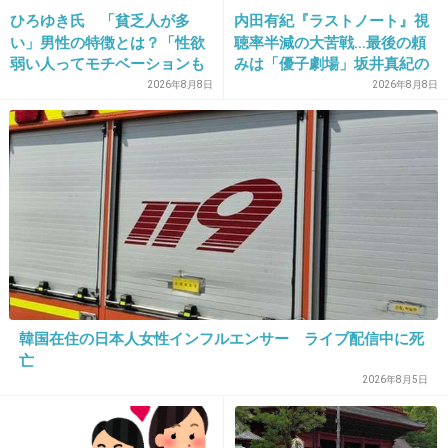
じぇじぇじぇ～
ひろゆき氏 「貧乏人が多
内田有紀『ラストノート』視
い」男性の特徴とは？「性欲
聴率半減の大苦戦…最後の頼
あまちゃん
弱い人ってモチベーションも
みは「優子劇場」坂井真紀の
+33
-43
低いので貧乏人多い」
“猟奇的演技” が救いの神にな
2026年8月8日
2026年8月8日
るか
26. 匿名
2013/12/12(木) 16:18:37
今やってる昼ドラ天国の恋から
「帰れ糞ガール」
インパクト強すぎてこれが真っ先に浮かびまし
韓国在住の日本人女性インフルエンサー ライブ配信中に死
た。
亡
2026年8月5日
+72
-7