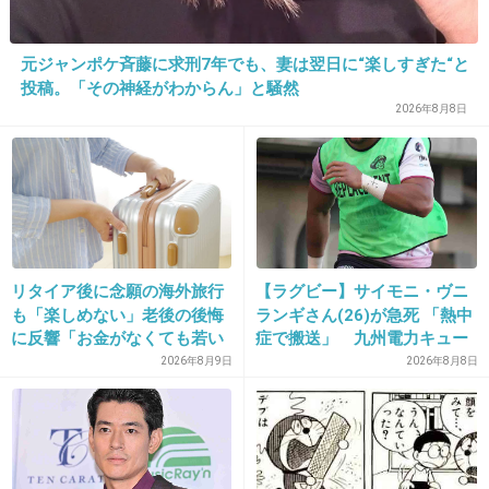
だった。
｢実は手伝いたくなかった｣｢私たちだってやる
元ジャンポケ斉藤に求刑7年でも、妻は翌日に“楽しすぎた“と
ことがある｣｢実は部活に出たかった｣などと泣
投稿。「その神経がわからん」と騒然
きながら不満を洩らしたクラスメイト達に、錦
2026年8月8日
戸くんが凄い辛そうな顔でこう言ったのが印象
的だったな。
あの人アイドルだけど、何気に良い役者だよ
ね。
+374
-16
リタイア後に念願の海外旅行
【ラグビー】サイモニ・ヴニ
も「楽しめない」老後の後悔
ランギさん(26)が急死 「熱中
に反響「お金がなくても若い
症で搬送」 九州電力キュー
うちに？」50代以上の切実な
デンヴォルテクスで練習中
2026年8月9日
2026年8月8日
32. 匿名
2013/12/12(木) 16:19:57
声
想いは素粒子である！
ドラマ安堂ロイドでのこのセリフが何故か好き