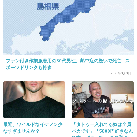
好きよさくちゃん
だいすきだよ
世界の中心で愛をさけぶ
+193
-4
ファン付き作業服着用の50代男性、熱中症の疑いで死亡…ス
ポーツドリンクも持参
2026年8月8日
30. 匿名
2013/12/12(木) 16:19:30
昨日のリーガルハイの小美門先生の長台詞に感
動しました。個人的には半沢直樹の土下座のシ
ーンよりも強く印象に残りました。
+241
-7
最近、ワイルドなイケメン少
「タトゥー入れてる奴は全員
なすぎませんか？
バカです」「5000円好きなん