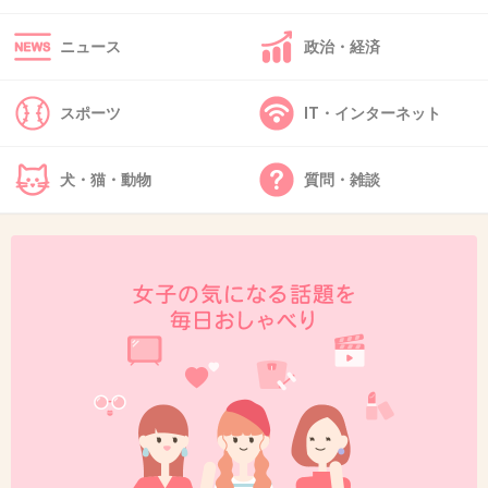
柴咲コウバージョンのときは面白かったなー
ニュース
政治・経済
スポーツ
IT・インターネット
+184
-10
犬・猫・動物
質問・雑談
40. 匿名
2013/12/12(木) 16:25:13
「この番組はご覧のスポンサーの提供でお送り
します」
+59
-18
41. 匿名
2013/12/12(木) 16:25:16