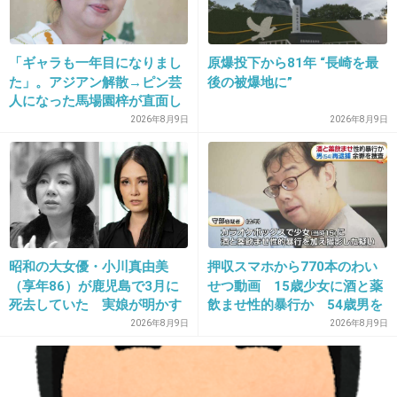
セックスしよッ！！
+122
-8
「ギャラも一年目になりまし
原爆投下から81年 “長崎を最
た」。アジアン解散→ピン芸
後の被爆地に”
人になった馬場園梓が直面し
た現実、そして携える芸人と
2026年8月9日
2026年8月9日
17. 匿名
2013/12/12(木) 16:15:09
しての矜持
みなみ～！せな～！
ロングバケーション
+154
-11
昭和の大女優・小川真由美
押収スマホから770本のわい
（享年86）が鹿児島で3月に
せつ動画 15歳少女に酒と薬
死去していた 実娘が明かす
飲ませ性的暴行か 54歳男を
「毒母」の素顔と空白の晩年
再逮捕 「薬もありますよ」
18. 匿名
2013/12/12(木) 16:15:19
2026年8月9日
2026年8月9日
とSNSで誘い出し
薄汚ねぇシンデレラ