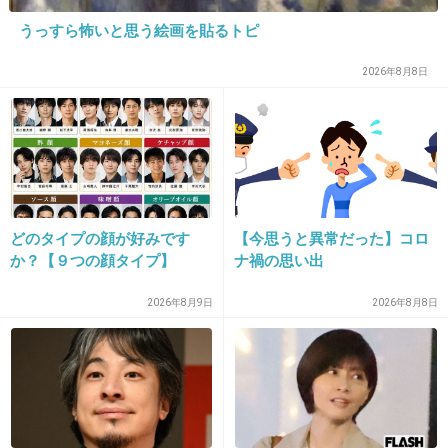
そこに愛はあるのかい？
うっすら怖いと思う絵画を貼るトピ
あんちゃん＼(^o^)／
2026年8月8日
+127
-2
24. 匿名
2013/12/12(木) 16:17:39
トリックの映画のラストの誤読
どのタイプの顔が好みです
【今思うと異常だった】コロ
「愛しています 宝は いらない」
か？【９つの顔タイプ】
ナ禍の思い出
言われてみたい(*´σｰ｀)
2026年8月9日
2026年8月8日
+103
-4
25. 匿名
2013/12/12(木) 16:18:13