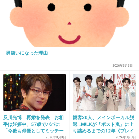
+38
-7
19. 匿名
2013/12/12(木) 16:16:15
じっちゃんの名に懸けて！
男嫌いになった理由
金田一少年の事件簿
2026年8月8日
+232
-3
20. 匿名
2013/12/12(木) 16:16:19
「分かるやつだけ分かればいい」
及川光博 再婚を発表 お相
観客30人、メインボーカル脱
花巻さん あまちゃんより。
手は妊娠中、57歳でパパに
退…M!LKが「ポスト嵐」に上
「今後も俳優としてミッチー
り詰めるまでの12年《ブレイ
+108
-5
として精進」
ク秘話》
2026年8月8日
2026年8月8日