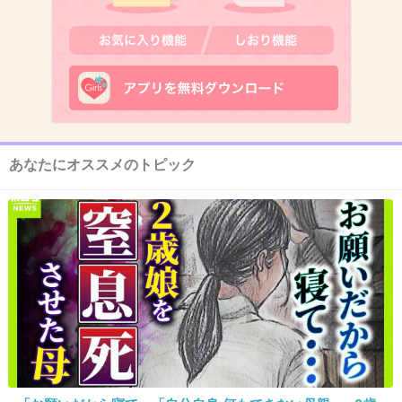
今考えれば笑えるけど当時はドラマに
入り込んでときめいてた(笑)
+96
-7
あなたにオススメのトピック
11. 匿名
2013/12/12(木) 16:12:52
僕は死にましぇ〜ん！
+108
-4
12. 匿名
2013/12/12(木) 16:13:45
BOSSより
「お疲れサマンサタ〜バサ」