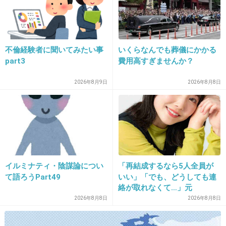
27. 匿名
2013/12/12(木) 16:18:57
JIN-仁-
不倫経験者に聞いてみたい事
いくらなんでも葬儀にかかる
「泣いても一生、笑おうても一生、なれば今生
part3
費用高すぎませんか？
泣くまいぞ」
2026年8月9日
2026年8月8日
+175
-6
28. 匿名
2013/12/12(木) 16:19:00
教官！私はドジでのろまなカメです！
イルミナティ・陰謀論につい
「再結成するなら5人全員が
+37
-4
て語ろうPart49
いい」「でも、どうしても連
絡が取れなくて…」元
ZONE・MIZUHO（38）が明
2026年8月8日
2026年8月8日
かす「19年ぶりに芸能界復
29. 匿名
2013/12/12(木) 16:19:28
帰」した本当の理由