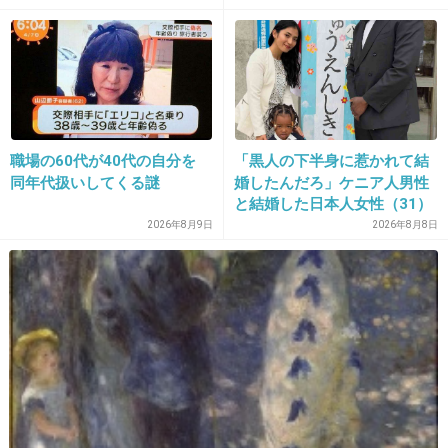
21. 匿名
2013/12/12(木) 16:16:42
八日目の蝉
その子はまだ朝ご飯を食べていないんですっ！
職場の60代が40代の自分を
「黒人の下半身に惹かれて結
+275
-9
同年代扱いしてくる謎
婚したんだろ」ケニア人男性
と結婚した日本人女性（31）
に“誹謗中傷”殺到…本人が語
2026年8月9日
2026年8月8日
る、日本で感じる“外国人差
22. 匿名
2013/12/12(木) 16:17:19
別”のリアル
家族ゲーム櫻井くんの
『い゛ぃ゛ね゛〜』
+243
-19
23. 匿名
2013/12/12(木) 16:17:26