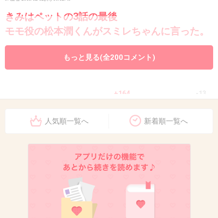
きみはペットの3話の最後
モモ役の松本潤くんがスミレちゃんに言った。
もっと見る(全200コメント)
やばっ！ちょっと止められないかも…
+164
-13
人気順一覧へ
新着順一覧へ
10. 匿名
2013/12/12(木) 16:12:48
カキーン カキーン
ヒューヒューだよ あついあつい
ヒューヒュー
「二十歳の約束」より