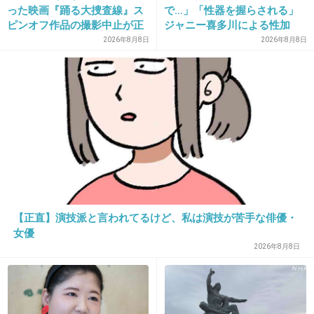
った映画『踊る大捜査線』ス
で…」「性器を握らされる」
ピンオフ作品の撮影中止が正
ジャニー喜多川による性加
式に決定
害、語り始めた被害者たち
2026年8月8日
2026年8月8日
《徹底取材の裏側》
15. 匿名
2013/12/12(木) 16:14:32
「顔はやめなよ、ボディ、ボディ」
+96
-2
【正直】演技派と言われてるけど、私は演技が苦手な俳優・
女優
2026年8月8日
16. 匿名
2013/12/12(木) 16:14:33
カーンチィ〜