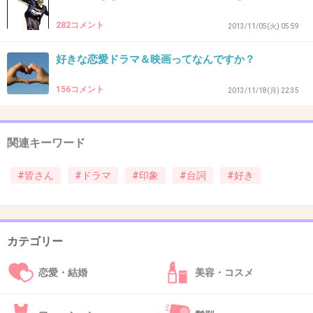
36. 匿名
2013/12/12(木) 16:23:23
282コメント
2013/11/05(火) 05:59
30です
× 小美門
好きな恋愛ドラマ＆映画ってなんですか？
◎古美門
156コメント
2013/11/18(月) 22:35
間違った。ご免なさい。
+39
-6
関連キーワード
#皆さん
#ドラマ
#印象
#台詞
#好き
37. 匿名
2013/12/12(木) 16:23:35
俺は死ねません。
+1
-23
カテゴリー
恋愛・結婚
美容・コスメ
38. 匿名
2013/12/12(木) 16:24:57
恋愛系じゃないけど松雪泰子が出てた救命病棟