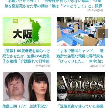
「お願いだから寝て」「自分自身 何もできない母親」―2歳
娘を窒息死させた母の孤独「娘は『ママどうして』と」限界
あの竹野内さんが言うところがツボ
の年子ワンオペ育児 法廷での懺悔と声なきSOS
2026年8月8日
+389
-5
13. 匿名
2013/12/12(木) 16:14:00
人に嫌われるのって、怖いよな
【速報】80歳母親を踏みつけ
「まるで難民キャンプ」 避
死亡させたか…無職の58歳息
難所の劣悪な環境に専門家も
野ブタをプロデュース 亀梨
子を逮捕「介護疲れで日常的
「びっくりした」 車中泊に
に暴行」肋骨８本折れ体には
もリスクが 「熱したフライ
2026年8月9日
2026年8月9日
+246
-4
多数の痕 大阪・岬町
パンに飛び込むようなもの」
14. 匿名
2013/12/12(木) 16:14:11
愛より相性
佐藤二朗（57） 主演予定だ
「近藤真彦が使っていた部屋
+7
-9