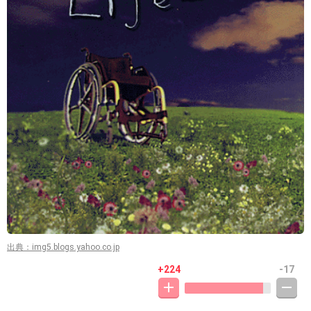
出典：img5.blogs.yahoo.co.jp
+224
-17