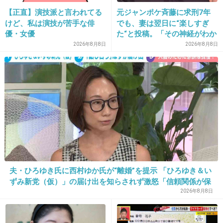
【正直】演技派と言われてる
元ジャンポケ斉藤に求刑7年
16. 匿名
2016/04/27(水) 18:20:24
けど、私は演技が苦手な俳
でも、妻は翌日に“楽しすぎ
あまり似合ってないねｗサングラスなくていい
優・女優
た“と投稿。「その神経がわか
らん」と騒然
2026年8月8日
2026年8月8日
と思う
出典：ldh-times.com
+1282
-33
17. 匿名
2016/04/27(水) 18:20:43
この前のmステで披露した曲、bigbangの中の
ユニット？の曲にそっくりで話題らしいね。
夫・ひろゆき氏に西村ゆか氏が“離婚”を提示 「ひろゆき＆い
ずみ新党（仮）」の届け出を知らされず激怒「信頼関係が保
どちらのファンでもないから理由がわからない
てない状態で夫婦を続けるのは無理」
2026年8月8日
んだけど、なんで三代目はそんなにbigbangに
似せようとしてるの？？誰かが好きなの？まさ