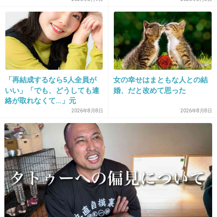
声
《徹底取材の裏側》
12. 匿名
2016/04/27(水) 18:20:04
三代目の中では今市くんが一番好きなんだけ
ど、ホントこのサングラス姿変だったー
+764
-48
「再結成するなら5人全員が
女の幸せはまともな人との結
いい」「でも、どうしても連
婚、だと改めて思った
絡が取れなくて…」元
ZONE・MIZUHO（38）が明
2026年8月8日
2026年8月8日
13. 匿名
2016/04/27(水) 18:20:05
かす「19年ぶりに芸能界復
今市、もろこのメガネじゃねーか！笑
帰」した本当の理由
+1093
-41
14. 匿名
2016/04/27(水) 18:20:13