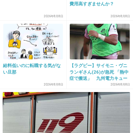
費用高すぎませんか？
34. 匿名
2016/04/27(水) 18:25:13
2026年8月8日
2026年8月8日
ボーカル二人がサングラスって写る気あるの
か?
+360
-25
給料低いのに転職する気がな
【ラグビー】サイモニ・ヴニ
35. 匿名
2016/04/27(水) 18:25:26
い旦那
ランギさん(26)が急死 「熱中
症で搬送」 九州電力キュー
デンヴォルテクスで練習中
2026年8月8日
2026年8月8日
出典：stat.ameba.jp
+392
-45