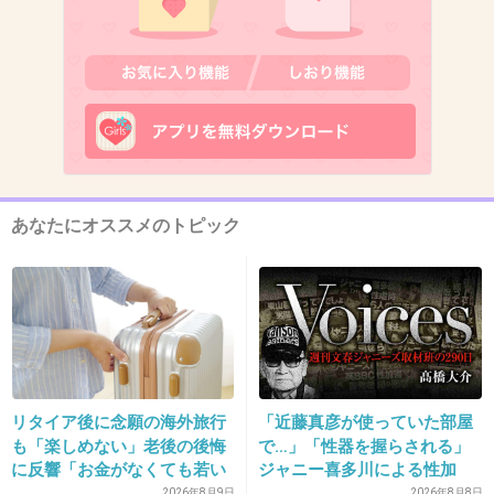
右が、太った吾郎ちゃんかと思ったSMAPの
+383
-82
10. 匿名
2016/04/27(水) 18:19:44
長いことイジられてるな～w
あなたにオススメのトピック
+335
-29
11. 匿名
2016/04/27(水) 18:20:04
三代目、いらね。…センスがなさ過ぎて文句も
付けれんわ。
リタイア後に念願の海外旅行
「近藤真彦が使っていた部屋
も「楽しめない」老後の後悔
で…」「性器を握らされる」
+605
-282
に反響「お金がなくても若い
ジャニー喜多川による性加
うちに？」50代以上の切実な
害、語り始めた被害者たち
2026年8月9日
2026年8月8日