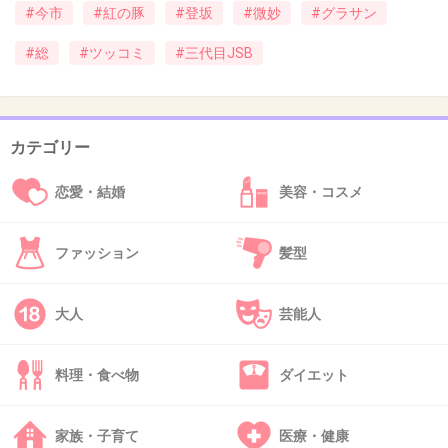
#今市
#紅の豚
#登坂
#微妙
#グラサン
#総
#ツッコミ
#三代目JSB
43. 匿名
2016/04/27(水) 18:26:55
カッコいいと思ってやってんのか？
カテゴリー
+55
-41
恋愛・結婚
美容・コスメ
44. 匿名
2016/04/27(水) 18:27:13
ファッション
髪型
大人
芸能人
出典：up.gc-img.net
+571
-18
料理・食べ物
ダイエット
家族・子育て
医療・健康
45. 匿名
2016/04/27(水) 18:27:15