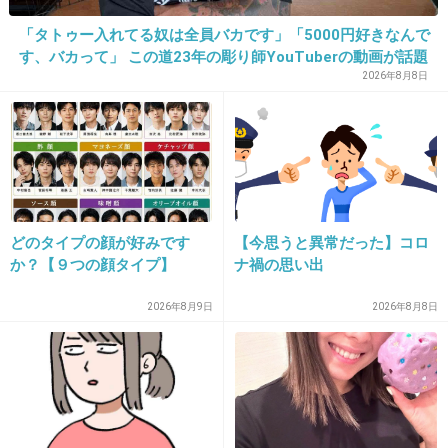
ジョニーデップ意識したら紅の豚って言われた
のw
「タトゥー入れてる奴は全員バカです」「5000円好きなんで
す、バカって」 この道23年の彫り師YouTuberの動画が話題
+771
-39
2026年8月8日
15. 匿名
2016/04/27(水) 18:20:16
LDH系ってなんでみんな黒光ってるんだろ
ー。 爽やかさゼロ！
どのタイプの顔が好みです
【今思うと異常だった】コロ
+589
-97
か？【９つの顔タイプ】
ナ禍の思い出
2026年8月9日
2026年8月8日