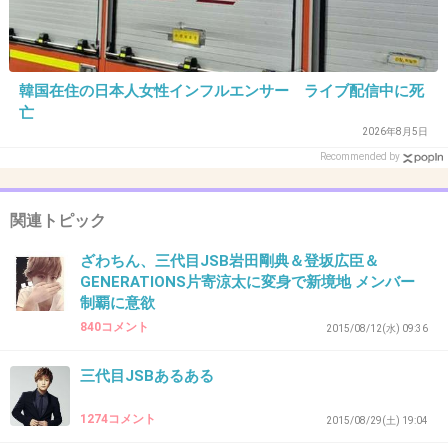
36. 匿名
2016/04/27(水) 18:25:27
臣くんが３．９秒バズーカに見えた！
韓国在住の日本人女性インフルエンサー ライブ配信中に死
+48
-101
亡
2026年8月5日
Recommended by
37. 匿名
2016/04/27(水) 18:26:05
山下さん好きなんだけどEXILE軍団らしくない
関連トピック
雰囲気が
ざわちん、三代目JSB岩田剛典＆登坂広臣＆
GENERATIONS片寄涼太に変身で新境地 メンバー
制覇に意欲
出典：livedoor.blogimg.jp
840コメント
2015/08/12(水) 09:36
+967
-43
三代目JSBあるある
1274コメント
38. 匿名
2016/04/27(水) 18:26:13
2015/08/29(土) 19:04