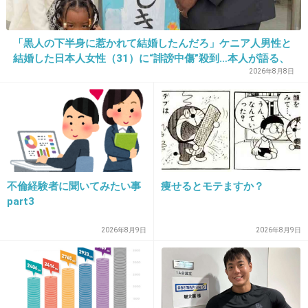
25. 匿名
2016/04/27(水) 18:22:31
ラッツ＆スターかよ
「黒人の下半身に惹かれて結婚したんだろ」ケニア人男性と
結婚した日本人女性（31）に“誹謗中傷”殺到…本人が語る、
日本で感じる“外国人差別”のリアル
2026年8月8日
出典：i.ytimg.com
+641
-96
26. 匿名
2016/04/27(水) 18:22:43
JSB DREAM だかが恥ずかしい
不倫経験者に聞いてみたい事
痩せるとモテますか？
part3
+147
-146
2026年8月9日
2026年8月9日
27. 匿名
2016/04/27(水) 18:23:16
これ見てたけど本当に変だったから