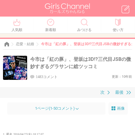
人気順
新着順
みつける
使い方
恋愛・結婚
今市は「紅の豚」、登坂は3D!?三代目JSBの微妙すぎる
今市は「紅の豚」、登坂は3D!?三代目JSBの微
妙すぎるグラサンに総ツッコミ
1483コメント
更新：10年前
次
最後
1ページ(1-50コメント)
画像
1. 匿名
2016/04/27(水) 18:17:07