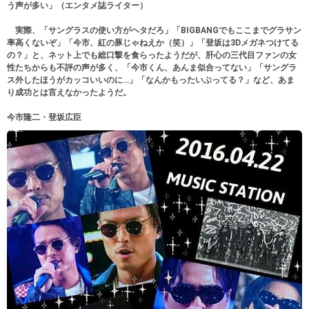
う声が多い」（エンタメ誌ライター）
実際、「サングラスの使い方がヘタだろ」「BIGBANGでもここまでグラサン
率高くないぞ」「今市、紅の豚じゃねえか（笑）」「登坂は3Dメガネつけてる
の？」と、ネット上でも総口撃を食らったようだが、肝心の三代目ファンの女
性たちからも不評の声が多く、「今市くん、あんま似合ってない」「サングラ
ス外したほうがカッコいいのに…」「なんかもったいぶってる？」など、あま
り成功とは言えなかったようだ。
今市隆二・登坂広臣