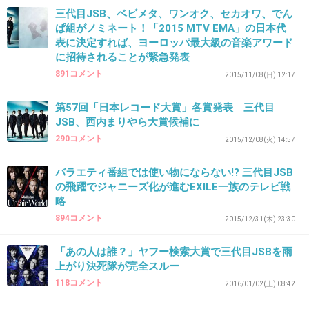
見たとき韓国人が歌いそうな曲だった
三代目JSB、ベビメタ、ワンオク、セカオワ、でん
ぱ組がノミネート！「2015 MTV EMA」の日本代
+213
-76
表に決定すれば、ヨーロッパ最大級の音楽アワード
に招待されることが緊急発表
891コメント
2015/11/08(日) 12:17
39. 匿名
2016/04/27(水) 18:26:32
第57回「日本レコード大賞」各賞発表 三代目
あはは！ダサいね
JSB、西内まりやら大賞候補に
290コメント
2015/12/08(火) 14:57
エリーは様になってるけど
あとはかっこつけすぎててだっさ
バラエティ番組では使い物にならない!? 三代目JSB
の飛躍でジャニーズ化が進むEXILE一族のテレビ戦
+82
-85
略
894コメント
2015/12/31(木) 23:30
40. 匿名
2016/04/27(水) 18:26:36
「あの人は誰？」ヤフー検索大賞で三代目JSBを雨
上がり決死隊が完全スルー
直美「まだまだだな」
118コメント
2016/01/02(土) 08:42