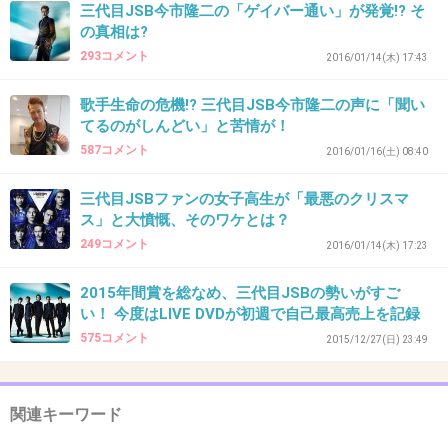
出典：up.gc-img.net
三代目JSB今市隆二の「ゲイバー通い」が発覚!? そ
の真相は?
+1185
-22
293コメント
2016/01/14(木) 17:43
歌手生命の危機!? 三代目JSB今市隆二の声に「聞い
41. 匿名
2016/04/27(水) 18:26:36
てるのがしんどい」と苦情が！
JSB DREAMの曲かっこいい
587コメント
2016/01/16(土) 08:40
イキイキよりいい
三代目JSBファンの女子高生が「最悪のクリスマ
ス」と大憤慨、そのワケとは？
+486
-97
249コメント
2016/01/14(木) 17:23
2015年間賞を総なめ、三代目JSBの勢いがすご
42. 匿名
2016/04/27(水) 18:26:51
い！ 今度はLIVE DVDが初週で自己最高売上を記録
575コメント
2015/12/27(日) 23:49
>>30
エリーはサングラスしてても
似合ってるし自然だからね…笑
関連キーワード
+535
-27