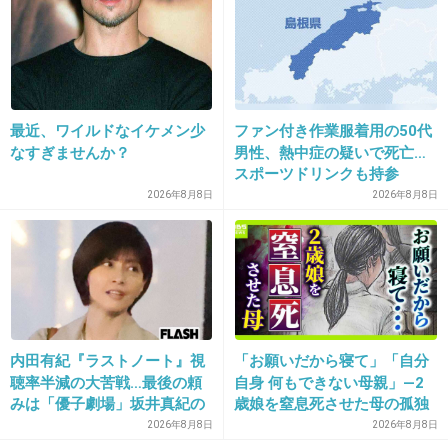
+432
-62
30. 匿名
2016/04/27(水) 18:23:43
最近、ワイルドなイケメン少
ファン付き作業服着用の50代
エリーはあまり触れられず(笑)
なすぎませんか？
男性、熱中症の疑いで死亡…
スポーツドリンクも持参
2026年8月8日
2026年8月8日
出典：pbs.twimg.com
+868
-11
31. 匿名
2016/04/27(水) 18:24:02
もうBIGBANGなんじゃない?笑
内田有紀『ラストノート』視
「お願いだから寝て」「自分
聴率半減の大苦戦…最後の頼
自身 何もできない母親」―2
ヤンキー映画にもBIGBANGのメンバー出るんで
みは「優子劇場」坂井真紀の
歳娘を窒息死させた母の孤独
しょ？笑
“猟奇的演技” が救いの神にな
「娘は『ママどうして』と」
2026年8月8日
2026年8月8日
るか
限界の年子ワンオペ育児 法