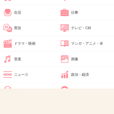
>>17
生活
仕事
メンバーが好き。でも作曲はメンバーじゃ無い
よ
実況
テレビ・CM
+208
-16
ドラマ・映画
マンガ・アニメ・本
46. 匿名
2016/04/27(水) 18:27:15
音楽
画像
今市はストリート系ファッション似合ってな
い。カチッとした綺麗目な服のほうが似合うタ
ニュース
政治・経済
イプ
+799
-17
スポーツ
IT・インターネット
犬・猫・動物
質問・雑談
47. 匿名
2016/04/27(水) 18:27:17