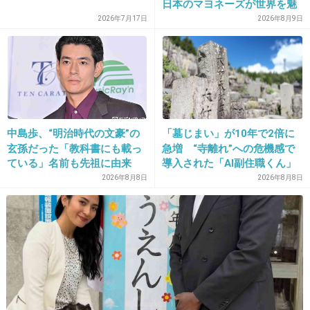
日本のマヨネーズが世界を魅
やだぁー。
了 「ソース類」の輸出額が
2026年7月17日
2026年8月9日
紅の豚の方がかっこいいー！！
過去最高を更新 人気の裏に
+98
-171
は卵黄のコク
23. 匿名
2016/04/27(水) 18:21:56
今市さんマジで紅の豚じゃないですかwx
中島歩、“明治時代の文豪”の
「墓じまい」が10年で2倍に
玄孫だった「教科書にも載っ
急増 “寺離れ”への危機感で
+210
-85
ている」名前も先祖に由来
導入された「AI副住職くん」
法要予約からお説教まで24時
2026年8月8日
2026年8月8日
間対応 2万5000基が眠る
「お墓のお墓」にも変化が
24. 匿名
2016/04/27(水) 18:22:13
ダサい
+143
-87