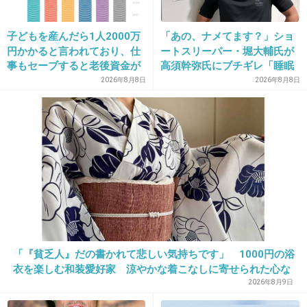
途中で外すのかなと思ってたけど
最後までかけたままで、え？てなった 笑
子どもを産んだら1人2000万
「あの、ナメてます？」ショ
+465
-49
円かかると言われており、仕
ートスリーパー・堀大輔氏が
事もセーブすると老後資金が
高須幹弥氏にブチギレ「睡眠
貯められない…一方、子育て
不足の人＝キレやすい」SNS
2026年8月8日
2026年8月8日
していない人は潤沢な資金で
で物議
28. 匿名
2016/04/27(水) 18:23:19
悠々老後だと歪んでいるので
は？→様々な意見
>>18
１代目、2代目は存在してたけど、消滅したん
だよ。
+183
-70
「『貧乏人』だの書かれて悲しい気持ちです」 1000円の浴
29. 匿名
2016/04/27(水) 18:23:27
衣を楽しむ和装愛好家 涼やかな着こなしに寄せられた心な
正直ファンも紅の豚だと思ってます
い声
2026年8月9日
でも、三代目の叩きトピばっかりやめてほしい