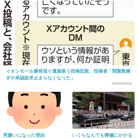
ズブズブじゃん。
廷での懺悔と声なきSOS
+196
-137
32. 匿名
2016/04/27(水) 18:24:08
メルカリに
今市さん着用サングラス同型紅の豚サングラス
で売れるな！
イオンモール爆発巡り遺族装う投稿拡散、投稿者「閲覧数稼
ぎや承認欲求止まらなくなった」
+265
-35
2026年8月9日
33. 匿名
2016/04/27(水) 18:24:46
鼻が綺麗じゃないとサングラス似合わない
+314
-25
男嫌いになった理由
いくらなんでも葬儀にかかる