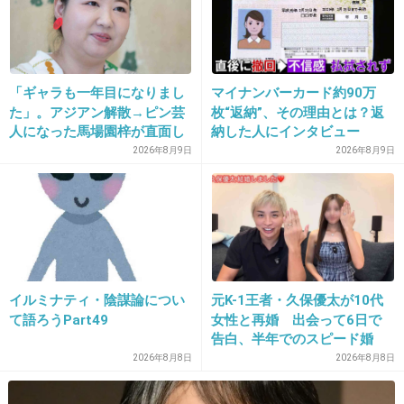
かヒロさん？
+603
-131
「ギャラも一年目になりまし
マイナンバーカード約90万
た」。アジアン解散→ピン芸
枚“返納”、その理由とは？返
18. 匿名
2016/04/27(水) 18:20:44
人になった馬場園梓が直面し
納した人にインタビュー
た現実、そして携える芸人と
ところで１代目と２代目は存在するんです
2026年8月9日
2026年8月9日
しての矜持
か..？
+572
-135
19. 匿名
2016/04/27(水) 18:20:58
イルミナティ・陰謀論につい
元K-1王者・久保優太が10代
て語ろうPart49
女性と再婚 出会って6日で
もう紅の豚にしか見えないじゃないか！
告白、半年でのスピード婚
見るたび紅の豚をイメージしちゃう
2026年8月8日
2026年8月8日
+223
-33