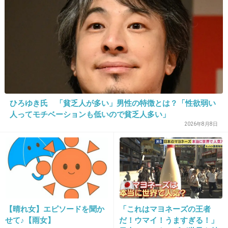
20. 匿名
2016/04/27(水) 18:21:07
今市さん笑顔いい可愛い
出典：up.gc-img.net
+1305
-186
ひろゆき氏 「貧乏人が多い」男性の特徴とは？「性欲弱い
人ってモチベーションも低いので貧乏人多い」
2026年8月8日
21. 匿名
2016/04/27(水) 18:21:10
また人の悪口ですか？
+335
-120
【晴れ女】エピソードを聞か
「これはマヨネーズの王者
せて♪【雨女】
だ！ウマイ！うますぎる！」
22. 匿名
2016/04/27(水) 18:21:21