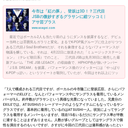
今市は「紅の豚」、登坂は3D！？三代目
JSBの微妙すぎるグラサンに総ツッコミ |
アサ芸プラス
www.asagei.com
最近ではボーカル2人も当たり前のようにダンスを披露するなど、デビュ
ー当時とは雰囲気もガラリと変化。まるでK-POP風グループに仕上がりつつ
ある三代目J Soul Brothersだが、それを象徴するようなパフォーマンスが
物議を醸している。それは、4月22日に放送された「ミュージックステーシ
ョン」（テレビ朝日系）でのこと。 三代目JSBは先月30日に発売した最
新アルバム「THE JSB LEGACY」の収録曲で、HIPHOP色が強いナンバー
「J.S.B. DREAM」を披露。パフォーマンス後のツイッターには「やっぱり
K-POPっぽい」というツイートが殺到していたが、今回はそれ以上にツッ
「7人で構成される三代目ですが、ボーカルの今市隆二に登坂広臣、さらにパフ
ォーマーのELLYと、なんとパフォーマンス中にサングラスを着用しているメン
バーが3人。約半数がグラサンという異様な光景になっていました。兄貴分の
EXILEでは、ATSUSHIのトレードマークのようなアイテムにもなっているサン
グラスですが、基本的に着用しているのはATSUSHI一人。状況によってサング
ラスを着用するメンバーもいますが、現在15名いるだけにサングラス率が半数
に達することはまずありません。人数が多いグループとしてはサングラスで個
性を演出するのもいいですが、さすがに今回の三代目には違和感があったとい