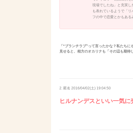
現場でしたね」と充実し
も表れているようで「リ
フの中で恋愛とかもある
「“ブランチラブ”って言ったかな？私たちに
見せると、相方のオカリナも「その辺も期待
2. 匿名
2016/04/02(土) 19:04:50
ヒルナンデスといい一気に