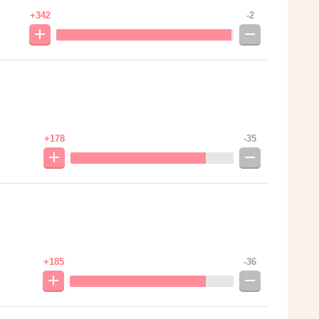
+342
-2
+178
-35
+185
-36