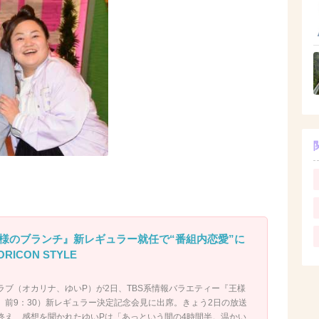
様のブランチ』新レギュラー就任で“番組内恋愛”に
RICON STYLE
ラブ（オカリナ、ゆいP）が2日、TBS系情報バラエティー『王様
 前9：30）新レギュラー決定記念会見に出席。きょう2日の放送
終え、感想を聞かれたゆいPは「あっという間の4時間半。温かい