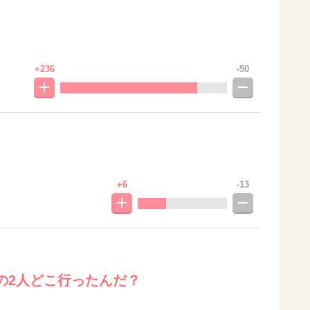
+236
-50
+6
-13
の2人どこ行ったんだ？