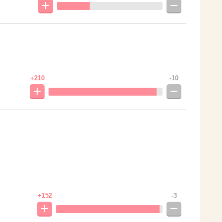
+210
-10
+152
-3