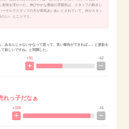
た表情を浮かべた。伸びやかな番組の雰囲気は、スタッフの動きに
ハーサルでスタッフの方が和気あいあいとされていて、何かスタッ
みたい」とニンマリ。
も、あるんじゃないかなって思って、良い報告ができれば…」と意欲を
して欲しいですね」と同調した。
+51
-62
売れっ子だなぁ
+318
-16