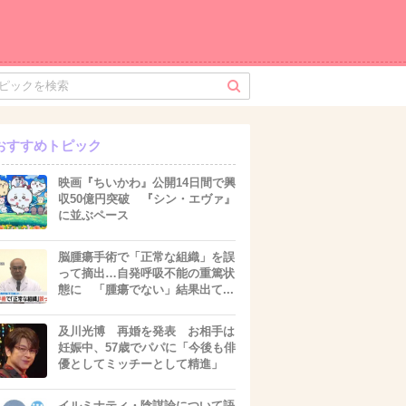
おすすめトピック
映画『ちいかわ』公開14日間で興
収50億円突破 『シン・エヴァ』
に並ぶペース
脳腫瘍手術で「正常な組織」を誤
って摘出…自発呼吸不能の重篤状
態に 「腫瘍でない」結果出て...
及川光博 再婚を発表 お相手は
妊娠中、57歳でパパに「今後も俳
優としてミッチーとして精進」
イルミナティ・陰謀論について語