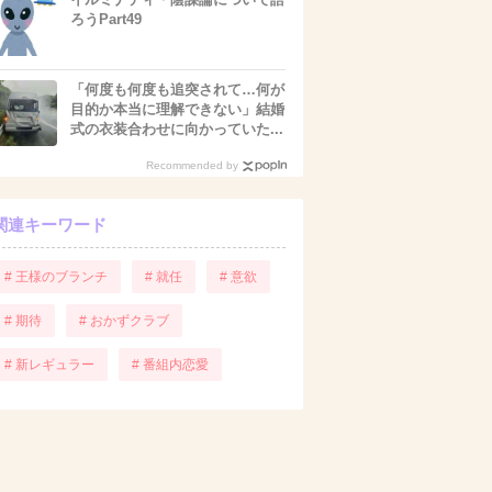
ろうPart49
「何度も何度も追突されて…何が
目的か本当に理解できない」結婚
式の衣装合わせに向かっていた...
Recommended by
関連キーワード
# 王様のブランチ
# 就任
# 意欲
# 期待
# おかずクラブ
# 新レギュラー
# 番組内恋愛