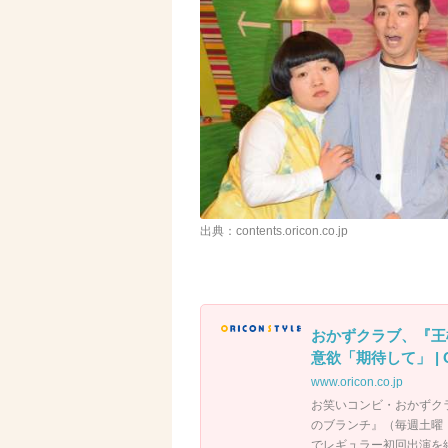
出典：contents.oricon.co.jp
おかずクラブ、『王
意欲「期待して」 | O
www.oricon.co.jp
お笑いコンビ・おかずク
のブランチ』（毎週土曜
でレギュラー初回出演を