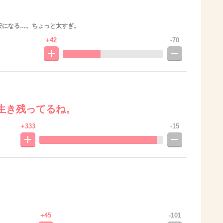
安になる…。ちょっと太すぎ。
+42
-70
生き残ってるね。
+333
-15
+45
-101