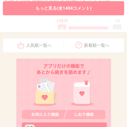
この人川谷の嫁に手紙まで書いたらしいね。
もっと見る(全1484コメント)
どんだけ自分に酔ってるんだwww
+1573
-91
人気順一覧へ
新着順一覧へ
12. 匿名
2016/03/11(金) 11:29:01
「彼女は清原和博容疑者のようにクスリで捕ま
ったわけでもないし、育児休暇の権利を訴えな
がら、妻の妊娠中に不貞をしていた宮崎謙介元
議員などと比べれば、少しばかりはかわいそう
な部分もありますからね。
可哀想どこが？奥さんは傷ついている
+1417
-141