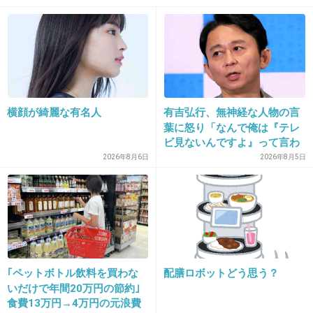
+479
-33
27. 匿名
2016/03/11(金) 11:31:19
友達で押し通した手前、何て言って会見するの
横顔が綺麗な有名人
有吉弘行、無神経な人物の言
かが見ものだけどね。
葉に怒り「なんで俺は『テレ
ビ見ないんですよ』って言わ
+492
-22
れなきゃいけないの？ふざけ
2026年8月6日
2026年8月5日
やがって」
28. 匿名
2016/03/11(金) 11:31:20
芸能プロダクションマネージャーwww
いろんな方向から復帰作戦出して来るなぁw
｢ペットボトル飲料を買わな
配膳ロボットどう思う？
反省していない証拠だよ
いだけで年間20万円の節約｣
食費13万円→4万円の元浪費
+522
-25