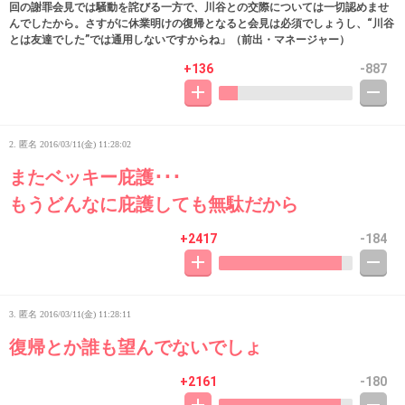
回の謝罪会見では騒動を詫びる一方で、川谷との交際については一切認めませ
んでしたから。さすがに休業明けの復帰となると会見は必須でしょうし、“川谷
とは友達でした”では通用しないですからね」（前出・マネージャー）
+136
-887
2. 匿名
2016/03/11(金) 11:28:02
またベッキー庇護･･･
もうどんなに庇護しても無駄だから
+2417
-184
3. 匿名
2016/03/11(金) 11:28:11
復帰とか誰も望んでないでしょ
+2161
-180