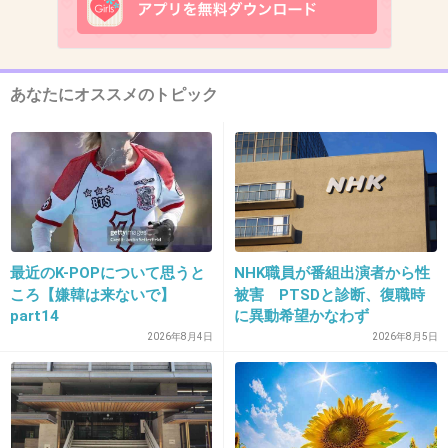
13. 匿名
2016/03/11(金) 11:29:37
どちらもビチグソでしょ、気の毒なのは亀頭ヤ
ロウの奥さんです
あなたにオススメのトピック
+827
-88
14. 匿名
2016/03/11(金) 11:29:45
復活の可能性あるんだね
+80
-259
最近のK-POPについて思うと
NHK職員が番組出演者から性
ころ【嫌韓は来ないで】
被害 PTSDと診断、復職時
part14
に異動希望かなわず
2026年8月4日
2026年8月5日
15. 匿名
2016/03/11(金) 11:29:54
あの会見は全部嘘でしたってベッキーが認める
とか思えない。