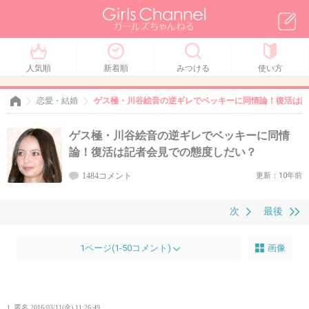
人気順
新着順
みつける
使い方
恋愛・結婚
ゲス極・川谷絵音の逆ギレでベッキーに同情論！復活は記
ゲス極・川谷絵音の逆ギレでベッキーに同情
論！復活は記者会見での態度しだい？
1484コメント
更新：10年前
次
最後
1ページ(1-50コメント)
画像
1. 匿名
2016/03/11(金) 11:26:49