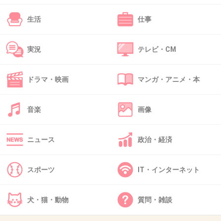
+513
-29
生活
仕事
実況
テレビ・CM
39. 匿名
2016/03/11(金) 11:33:20
こういう変なアゲ工作すればするほど
ドラマ・映画
マンガ・アニメ・本
全然反省してないんだなと思う。
+442
-16
音楽
画像
ニュース
政治・経済
40. 匿名
2016/03/11(金) 11:33:41
どっちがよりゲスかって言われても…
スポーツ
IT・インターネット
どっちもゲスなのに変わりない。
+398
-23
犬・猫・動物
質問・雑談