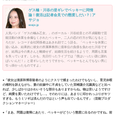
ゲス極・川谷の逆ギレでベッキーに同情
論！復活は記者会見での態度しだい？ | ア
サジョ
asajo.jp
人気バンド「ゲスの極み乙女。」のボーカル・川谷絵音との不貞騒動で芸
能活動の休業を余儀なくされたベッキー。二人の恋の行方が気になるとこ
ろだが、レコード会社関係者はあきれ顔でこう語る。「ベッキーを休業に
追い込み、結果的に彼女の所属事務所に億単位の負債を負わせた川谷です
が、結局は今の奥さんと離婚せず、結婚生活を続けるようで、周囲も言葉
を失っています。しかも、先日行ったライブでは『僕はいったい誰に謝れ
ばいいんだ！』と逆ギレしたそうですから、ベッキーもとんでもない男に
引っ掛かったものですよ」
●「彼女は清原和博容疑者のようにクスリで捕まったわけでもないし、育児休暇
の権利を訴えながら、妻の妊娠中に不貞をしていた宮崎謙介元議員などと比べ
れば、少しばかりはかわいそうな部分もありますからね。物は言いようですけ
ど、純愛を貫いたわけですし‥‥。そのわりには、あまりに叩かれっぷりがキツ
すぎる。もうミソギは済んだのではという声も出ているんです」（芸能プロダ
クションマネージャー）
●「まあ、問題は復帰にあたり、ベッキーがどういう態度に出るのかですね。前