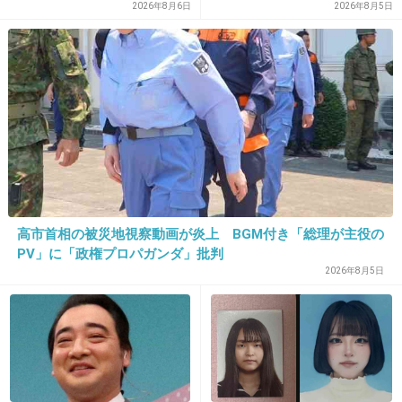
主婦が買うのをやめた食品5
2026年8月6日
2026年8月5日
つ
29. 匿名
2016/03/11(金) 11:31:34
サンミュージックが危ないから、直ぐにでも復
帰させたいんでしょ？
誰も待ってないよ‼
イッテＱなんて、凄く良くなってるし
高市首相の被災地視察動画が炎上 BGM付き「総理が主役の
+754
-31
PV」に「政権プロパガンダ」批判
2026年8月5日
30. 匿名
2016/03/11(金) 11:31:37
ベッキーがバラエティやってCMに出るように
なってもどんな顔してみたらいいかわからない
し、間違いなくチャンネル変えるわ。