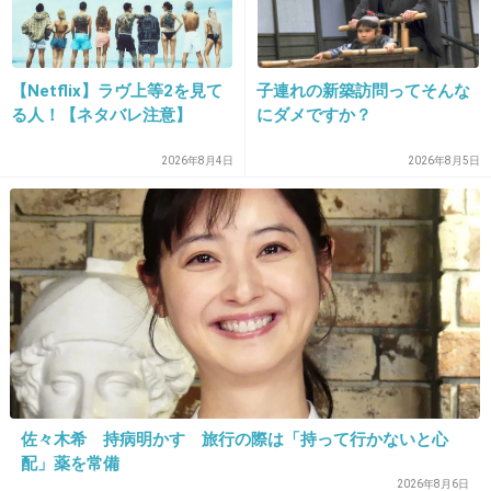
お正月に実家へ行ったり
ラインでのやり取りで
みんなを怒らせたんだよ
【Netflix】ラヴ上等2を見て
子連れの新築訪問ってそんな
+761
-38
る人！【ネタバレ注意】
にダメですか？
2026年8月4日
2026年8月5日
25. 匿名
2016/03/11(金) 11:30:51
ホント、芸能界なんてクスリやろうが不倫やろ
うが、戻って活動できる世界だよ。
それこそ、殺人以外はオッケーじゃない？
+518
-29
佐々木希 持病明かす 旅行の際は「持って行かないと心
26. 匿名
2016/03/11(金) 11:31:01
配」薬を常備
まーたベッキー上げ(笑)
2026年8月6日