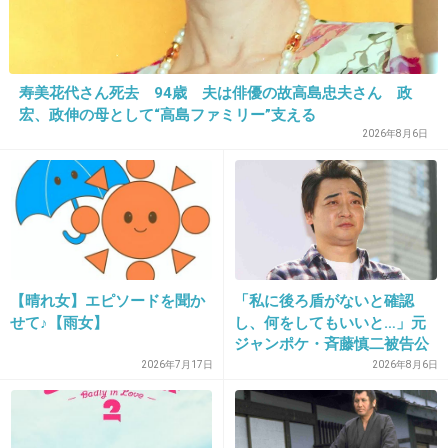
22. 匿名
2016/03/11(金) 11:30:23
寿美花代さん死去 94歳 夫は俳優の故高島忠夫さん 政
ハーフなんて履いて捨てるほどいるだろ
宏、政伸の母として“高島ファミリー”支える
他の奴連れて来い
2026年8月6日
+645
-52
23. 匿名
2016/03/11(金) 11:30:30
復帰狙いの庇護記事おなかいっぱいです
【晴れ女】エピソードを聞か
「私に後ろ盾がないと確認
せて♪【雨女】
し、何をしてもいいと…」元
+611
-32
ジャンポケ・斉藤慎二被告公
判で被害者女性証言
2026年7月17日
2026年8月6日
24. 匿名
2016/03/11(金) 11:30:41