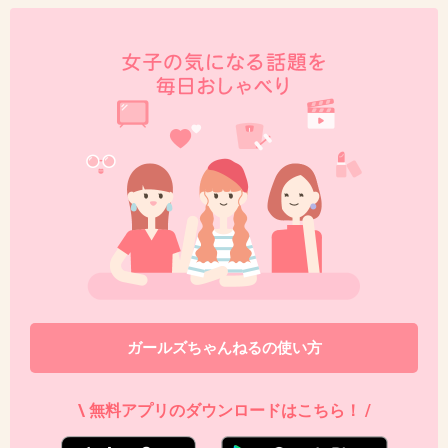
41. 匿名
2016/03/11(金) 11:33:45
事務所のみなさん、もういい加減にしてほしい
よ。
またいい人キャンペーン?
化けの皮がはがれて、彼女の本性ばれたんだか
ら、
復帰しても以前のレギュラーはできないはず。
それとも矢口とドラマでどろどろやるか。
事務所の収益も以前のようにはいかないよ。
文春はいつでも独占告白待ってるってよ。
+402
-21
ガールズちゃんねるの使い方
\ 無料アプリのダウンロードはこちら！ /
42. 匿名
2016/03/11(金) 11:34:00