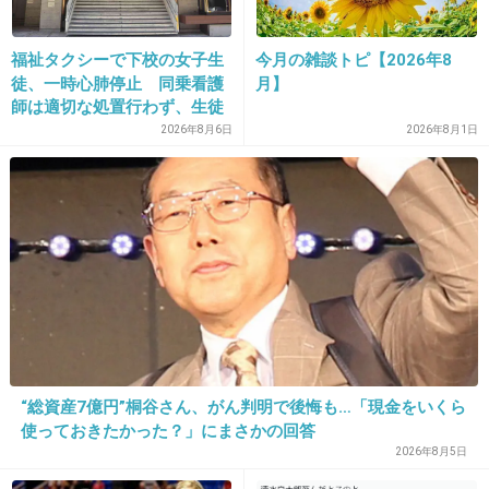
だってそれまで嘘なんて最低！嫌い！信じられ
ないそんな人！みたいな人だったじゃん
福祉タクシーで下校の女子生
今月の雑談トピ【2026年8
+1153
-39
徒、一時心肺停止 同乗看護
月】
師は適切な処置行わず、生徒
は脳障害に影響
2026年8月6日
2026年8月1日
16. 匿名
2016/03/11(金) 11:30:10
>>1
＞ベッキーもとんでもない男に引っ掛かったも
“総資産7億円”桐谷さん、がん判明で後悔も…「現金をいくら
のですよ
使っておきたかった？」にまさかの回答
2026年8月5日