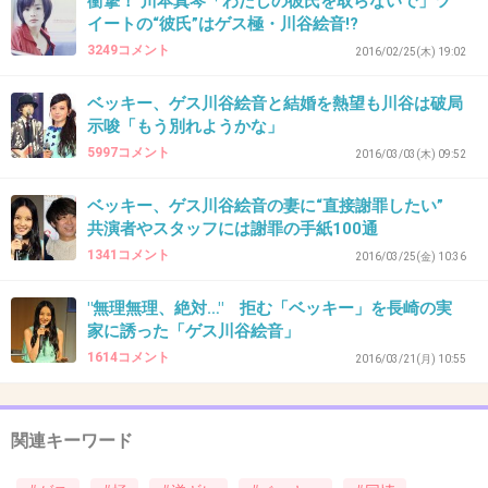
衝撃！ 川本真琴「わたしの彼氏を取らないで」ツ
広告出てた会社
イートの“彼氏”はゲス極・川谷絵音!?
番組の制作スタッフ
3249コメント
2016/02/25(木) 19:02
（ま、少ないかも知れんがファン）
ベッキー、ゲス川谷絵音と結婚を熱望も川谷は破局
示唆「もう別れようかな」
こんだけの人間に迷惑かけて
5997コメント
2016/03/03(木) 09:52
もう一回出たいと思う根性が、考えられん。
ベッキー、ゲス川谷絵音の妻に“直接謝罪したい”
許せんな。
共演者やスタッフには謝罪の手紙100通
+397
-30
1341コメント
2016/03/25(金) 10:36
"無理無理、絶対…" 拒む「ベッキー」を長崎の実
家に誘った「ゲス川谷絵音」
36. 匿名
2016/03/11(金) 11:33:08
1614コメント
2016/03/21(月) 10:55
ベッキーがいなくても芸能界は回ってるしテレ
ビ見てる側もいなくても違和感ないから焦って
関連キーワード
復帰しない方がいいと思うけどね。ただゲスは
普通に音楽活動してるってのはちょっと違うよ