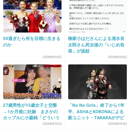
まあえのんはリアルゲスだけど、ベッキーに同
情する人はそんなにいないと思うよ
不倫したのはは事実だもんね
ゲスの極み乙女。川谷、ライブMCでネッ
トを挑発 「人の悪口言う前に自分の生活の
50過ぎたら何を目標に生きる
柳家小はださんによる清水良
こと考えたほうがいいと思います笑」
のか
太郎さん死去後の「いじめ告
girlschannel.net
発」が波紋
ゲスの極み乙女。川谷、ライブMCでネットを挑発 「人の悪口言う前に自分
2026年8月6日
2026年8月6日
の生活のこと考えたほうがいいと思います笑」 ライブに参加したファンが
「マスコミに変な風に解釈されてニュースになるからちゃんと書いておき
ます」 として流していた川谷氏の発言は挑戦的...
+996
-87
27歳男性が15歳女子と交際
「No No Girls」終了から1年
17. 匿名
2016/03/11(金) 11:30:11
→1か月後に妊娠 まさかの
半、ASHAとKOKONAによる
カップルに小森純「どういう
新ユニット・TAKARAがデビ
略奪しようとしたくせに同情するところなんか
事？だいぶあぶねぇよ」
ュー
2026年8月5日
2026年8月6日
一つもない。