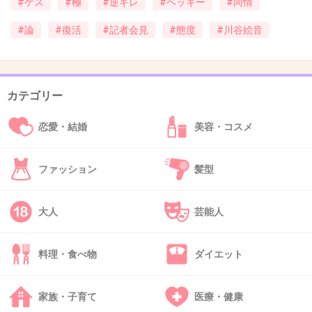
#ゲス
#極
#逆ギレ
#ベッキー
#同情
ね。せめて今年いっぱいでも活動休止してほし
#論
#復活
#記者会見
#態度
#川谷絵音
かったな。
+414
-24
カテゴリー
37. 匿名
2016/03/11(金) 11:33:15
恋愛・結婚
美容・コスメ
稼げるから どんなことあっても復帰したいんだ
ね。 腹立たしいからテレビから消えて欲しい。
ファッション
髪型
+301
-23
大人
芸能人
38. 匿名
2016/03/11(金) 11:33:18
ID:He5sQJmnyE
料理・食べ物
ダイエット
川谷のゲスっぷりはよくわかった、でもベッキ
ーに同情する気はない。
家族・子育て
医療・健康