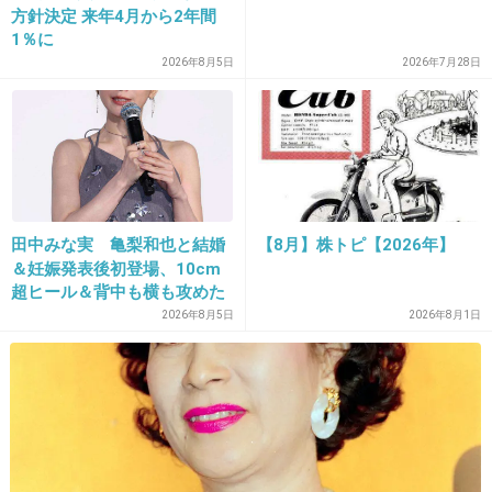
方針決定 来年4月から2年間
+508
-35
1％に
2026年8月5日
2026年7月28日
20. 匿名
2016/03/11(金) 11:30:16
イヤ、無理があるわ
あのラインが残っている以上ね
+808
-27
田中みな実 亀梨和也と結婚
【8月】株トピ【2026年】
＆妊娠発表後初登場、10cm
超ヒール＆背中も横も攻めた
ドレスで祝福に笑顔「ありが
2026年8月5日
2026年8月1日
21. 匿名
2016/03/11(金) 11:30:18
とうございます」おなかふっ
コレでも喰へ！
くら
+442
-72