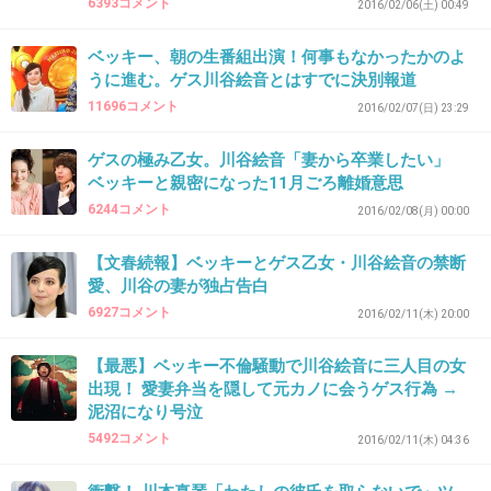
6393コメント
2016/02/06(土) 00:49
ベッキー、朝の生番組出演！何事もなかったかのよ
34. 匿名
2016/03/11(金) 11:32:07
うに進む。ゲス川谷絵音とはすでに決別報道
ベッキー復活に向けて川谷sageの流れを作るの
11696コメント
2016/02/07(日) 23:29
に必死
ゲスの極み乙女。川谷絵音「妻から卒業したい」
そりゃ数十億の負債なんて事務所は抱えたくな
ベッキーと親密になった11月ごろ離婚意思
いだろうし、回収せにゃならんし
6244コメント
2016/02/08(月) 00:00
これからどんどんこの不倫女の方が「実は川谷
がゲスでベッキーがかわいそう」っていう流れ
【文春続報】ベッキーとゲス乙女・川谷絵音の禁断
愛、川谷の妻が独占告白
を作っていくだろうね
6927コメント
2016/02/11(木) 20:00
+453
-17
【最悪】ベッキー不倫騒動で川谷絵音に三人目の女
出現！ 愛妻弁当を隠して元カノに会うゲス行為 →
泥沼になり号泣
35. 匿名
2016/03/11(金) 11:32:22
5492コメント
2016/02/11(木) 04:36
ゲスの嫁