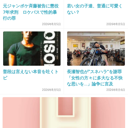
元ジャンポケ斉藤被告に懲役
若い女の子達、普通に可愛く
+454
-25
7年求刑 ロケバスで性的暴
ない？
行の罪
2026年8月5日
2026年8月5日
31. 匿名
2016/03/11(金) 11:31:38
どうしてもゲスを悪者にしてベッキーを擁護し
たいんですね、分かります(笑)
"無理無理、絶対…" 拒む「ベッキー」を長
崎の実家に誘った「ゲス川谷絵音」
普段は言えない本音を吐くト
長瀬智也が“スネハラ”を謝罪
ピ
「女性の方々に多大なる不快
girlschannel.net
な思いを…」論争に言及
"無理無理、絶対…" 拒む「ベッキー」を長崎の実家に誘った「ゲス川谷絵
音」 結局、年内離婚の約束は果たされることがなかった。 「もう少し時間
2026年8月5日
2026年8月6日
がかかりそうかな」 と川谷はベッキーに伝えたうえで、新年を実家・長崎
で迎えようと声を掛けたのだっ...
+516
-25