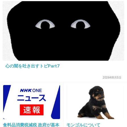
+956
-69
18. 匿名
2016/03/11(金) 11:30:12
ゲスがクズなのはわかってるけど、だからって
ベッキーに同情はしない
既婚者と分かってて卒論まで催促してるんだか
心の闇を吐き出すトピPart7
らベッキーもクズ
2026年8月5日
+1003
-54
19. 匿名
2016/03/11(金) 11:30:13
作戦成功
とほくそ笑んでるよ
食料品消費税減税 政府が基本
モンゴルについて