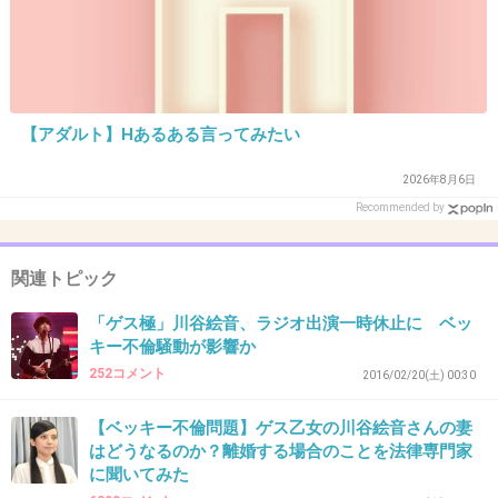
32. 匿名
2016/03/11(金) 11:31:46
どんな事をしてもイメージ回復は無理 。
【アダルト】Hあるある言ってみたい
復帰しても矢口さんみたいになるだけだよ 。
2026年8月6日
Recommended by
いい子キャラ 愛されキャラは無理 。
+551
-21
関連トピック
「ゲス極」川谷絵音、ラジオ出演一時休止に ベッ
キー不倫騒動が影響か
33. 匿名
2016/03/11(金) 11:31:59
252コメント
2016/02/20(土) 00:30
このままだと倒産しそうなサンミュージック必
死だねw
【ベッキー不倫問題】ゲス乙女の川谷絵音さんの妻
はどうなるのか？離婚する場合のことを法律専門家
+440
-22
に聞いてみた