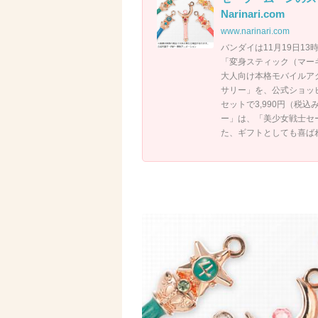
Narinari.com
www.narinari.com
バンダイは11月19日1
「変身スティック（マー
大人向け本格モバイルア
サリー」を、公式ショッ
セットで3,990円（税
ー」は、「美少女戦士セ
た、ギフトとしても喜ば