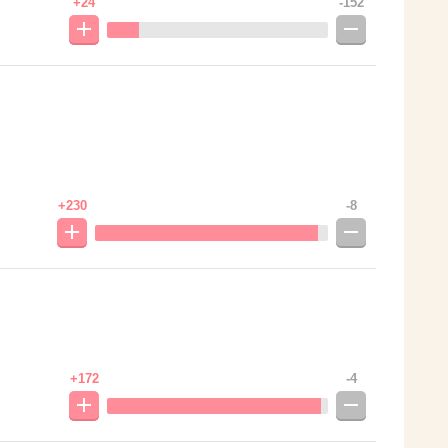
+24
-152
+230
-8
+172
-4