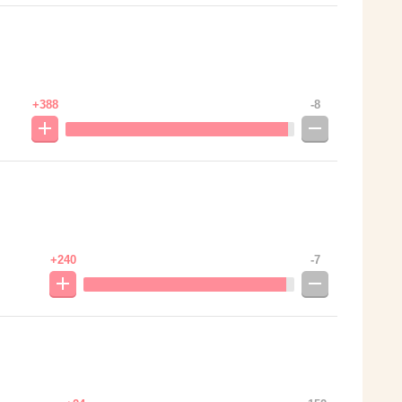
+388
-8
+240
-7