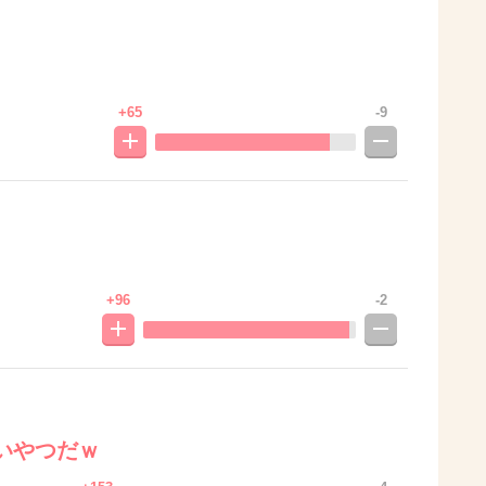
+65
-9
+96
-2
いやつだｗ