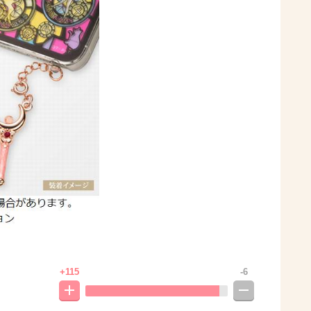
+115
-6