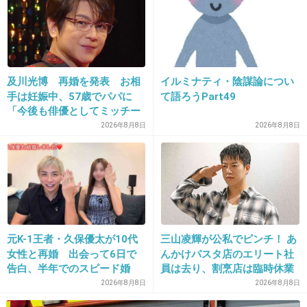
普段の自然な振る舞いの結果、モテるなら全然
いいと思う
+48
-1
及川光博 再婚を発表 お相
イルミナティ・陰謀論につい
手は妊娠中、57歳でパパに
て語ろうPart49
「今後も俳優としてミッチー
24. 匿名
2026/07/08(水) 17:38:33
として精進」
2026年8月8日
2026年8月8日
30歳になるまで年下に微塵も興味なくて年上ば
かりと付き合ってたけど、最近初めて4歳年下
の彼氏できて年下の魅力に気づいてしまった
わ。
でもさすがに25以下は無理だな。学生さんか社
会人なりたてって子供じゃん。
元K-1王者・久保優太が10代
三山凌輝が公私でピンチ！ あ
女性と再婚 出会って6日で
んかけパスタ店のエリート社
話も合わなそうだし、自分がBBAであることを
告白、半年でのスピード婚
員は去り、割烹店は臨時休業
日々実感しそうで病みそう
2026年8月8日
2026年8月8日
+23
-8