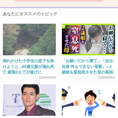
4件の返信
+96
-1
あなたにオススメのトピック
12. 匿名
2026/07/08(水) 17:37:01
>>1
歳の差ドラマが増えたよね
溺れかけた小学生の息子を助
「お願いだから寝て」「自分
内田有紀、今をときめく寺西拓人と20歳差
けようと…40歳父親が溺れ死
自身 何もできない母親」―2
ラブストーリーのオファーに「無理で
す！」 一方の寺西は民放連続ドラマ初主
亡 家族3人で川遊びに
歳娘を窒息死させた母の孤独
演に「やったー！」
「娘は『ママどうして』と」
2026年8月9日
2026年8月8日
girlschannel.net
限界の年子ワンオペ育児 法
廷での懺悔と声なきSOS
内田有紀、今をときめく寺西拓人と20歳差ラブストーリーのオファーに
「無理です！」 一方の寺西は民放連続ドラマ初主演に「やったー！」 今
作を挑戦の作品と語る内田は「50歳になって20歳差のラブストーリーのお
話をいただいたときには『無理です！』と、ちょっと...