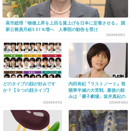
と、保護対象っていうか…頑張ってるね、無理
しないでねという気持ちで接してしまう。
高市総理「物価上昇を上回る賃上げを日本に定着させる」 国
家公務員月給3.51％増へ 人事院の勧告を受け
恋愛対象なんかには絶対ならないなあ
2026年8月8日
1件の返信
+42
-3
29. 匿名
2026/07/08(水) 17:40:20
どのタイプの顔が好みです
内田有紀『ラストノート』視
か？【９つの顔タイプ】
聴率半減の大苦戦…最後の頼
アナタハン事件
みは「優子劇場」坂井真紀の
+1
-2
“猟奇的演技” が救いの神にな
2026年8月9日
2026年8月8日
るか
30. 匿名
2026/07/08(水) 17:40:42