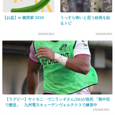
>>11
それね
【お盆】in 義実家 2026
うっすら怖いと思う絵画を貼
既婚独身だろうとまともな人らもうそんな次元
るトピ
で生きてない
2026年8月8日
2026年8月8日
+30
-2
31. 匿名
2026/07/08(水) 17:40:48
>>1
モテようとしてる時点でモテない。モテるオジ
オバはモテようとしてない
+29
-2
【ラグビー】サイモニ・ヴニランギさん(26)が急死 「熱中症
で搬送」 九州電力キューデンヴォルテクスで練習中
2026年8月8日