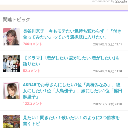
32. 匿名
2026/07/08(水) 17:41:15
Recommended by
>>9
関連トピック
男→若い女性→オジアタック！止めろ！
女→若い男性→そもそもオバアタックではな
長谷川京子 今もモテたい気持ち変わらず「『付き
い、女性から迫られて嫌な男はいない！
合ってみたい』っていう選択肢に入りたい」
746コメント
このダブスタ
2021/02/20(土) 13:17
【ドラマ】｢恋がしたい 恋がしたい 恋がしたい｣を
1件の返信
語りたい
+29
-8
52コメント
2025/02/11(火) 11:04
AKB48でお母さんにしたい1位「高橋みなみ」、彼
女にしたい1位「大島優子」、嫁にしたい1位「篠田
33. 匿名
2026/07/08(水) 17:41:35
麻里子」
皆のアイドルがるをちゃんだけど、大学の時に同級生が30
122コメント
2012/12/20(木) 23:03
の女と付き合っててドン引きした記憶ある
当時は30でもめっちゃオバさんの印象だった
見たい！聞きたい！歌いたい！のように3つ欲求を
書くトピ