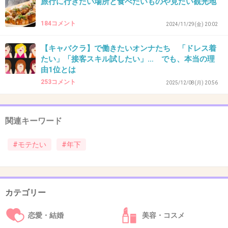
旅行に行きたい場所と食べたいものや見たい観光地
184コメント
2024/11/29(金) 20:02
36. 匿名
2026/07/08(水) 17:42:09
【キャバクラ】で働きたいオンナたち 「ドレス着
>>1
たい」「接客スキル試したい」… でも、本当の理
精神的にも社会的にも自立し成熟された男性は年上女性を
由1位とは
好む。
253コメント
2025/12/08(月) 20:56
+4
-12
関連キーワード
37. 匿名
2026/07/08(水) 17:42:48
#モテたい
#年下
年下好きってどんな人なんだろう？自分に相当自信あると
か、世話を焼くのが好きなタイプ？
私は40過ぎたら断然年上が良くなったよ。年下なんて全く
カテゴリー
興味ない。家でも仕事でも自分がどんどん引っ張っていか
なきゃいけない立場で甘えられる場面なんてない中、がっ
恋愛・結婚
美容・コスメ
つり年上で仕事できて経験豊富、お金もあって若い頃散々