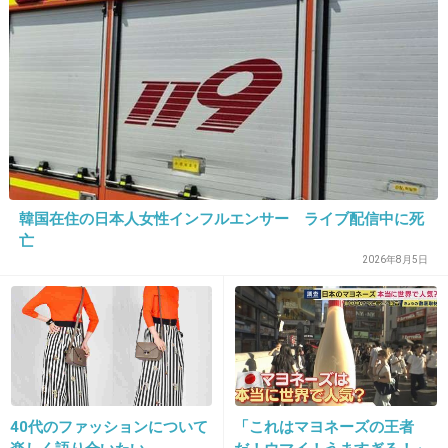
25. 匿名
2026/07/08(水) 17:39:20
年上年下関係なく、自分が好きな人からモテた
いって思ってる人がほとんどだと思う
嫌いな人からモテても逆に嫌だし
あと男だけじゃなく、同性からも好感持たれて
韓国在住の日本人女性インフルエンサー ライブ配信中に死
た方が普通に嬉しい
亡
2026年8月5日
+37
-3
26. 匿名
2026/07/08(水) 17:39:26
若い子狙いのジジイのババアバージョンなだけ
だよ
40代のファッションについて
「これはマヨネーズの王者