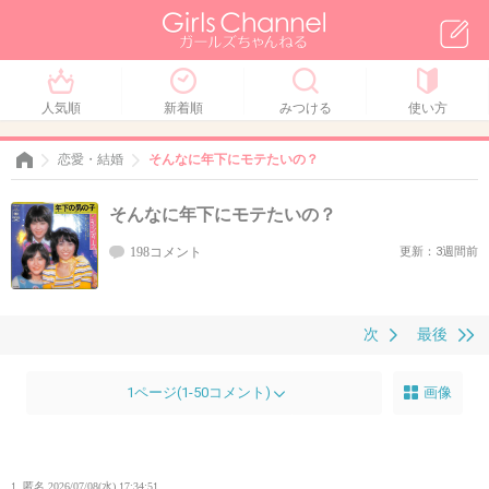
人気順
新着順
みつける
使い方
恋愛・結婚
そんなに年下にモテたいの？
そんなに年下にモテたいの？
198コメント
更新：3週間前
次
最後
1ページ(1-50コメント)
画像
1. 匿名
2026/07/08(水) 17:34:51