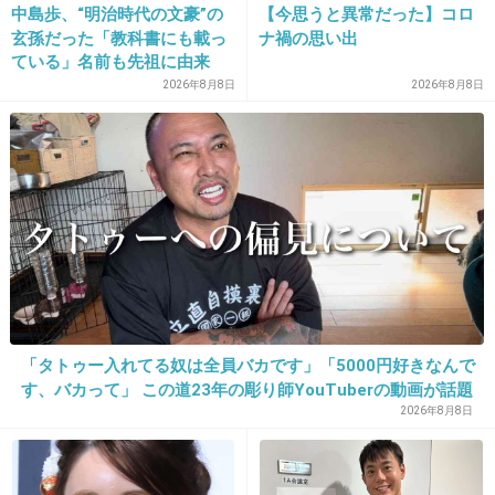
中島歩、“明治時代の文豪”の
【今思うと異常だった】コロ
松本若菜×佐野勇斗が初タッグ。7月期ドラ
玄孫だった「教科書にも載っ
ナ禍の思い出
マ『君の好きは無敵』、サンリオの取材協
ている」名前も先祖に由来
力を得て“かわいい”が生まれる業界を描く
2026年8月8日
2026年8月8日
girlschannel.net
松本若菜×佐野勇斗が初タッグ。7月期ドラマ『君の好きは無敵』、サンリ
オの取材協力を得て“かわいい”が生まれる業界を描く 趣味も推しもな
く、“好き”がよくわからない元コンサル女性・草壁杏奈（松本若菜）
と、“かわいい”への愛は人一倍ながら偏屈で変わり者のキャ...
+13
-3
13. 匿名
2026/07/08(水) 17:37:02
「タトゥー入れてる奴は全員バカです」「5000円好きなんで
アラフィフで年下に
す、バカって」 この道23年の彫り師YouTuberの動画が話題
モテたくない人
2026年8月8日
╋