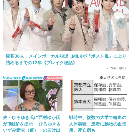
は？→様々な意見
1件の返信
+1
-2
観客30人、メインボーカル脱退…M!LKが「ポスト嵐」に上り
詰めるまでの12年《ブレイク秘話》
2026年8月8日
16. 匿名
2026/07/08(水) 17:37:13
トピが伸びてる＝その考えが支持されてる
ていう思考の安易さよ
+19
-3
夫・ひろゆき氏に西村ゆか氏
戦時中、複数の大学で輸血の
が“離婚”を提示 「ひろゆき＆
人体実験 患者に動物の血使
いずみ新党（仮）」の届け出
用、死亡例も