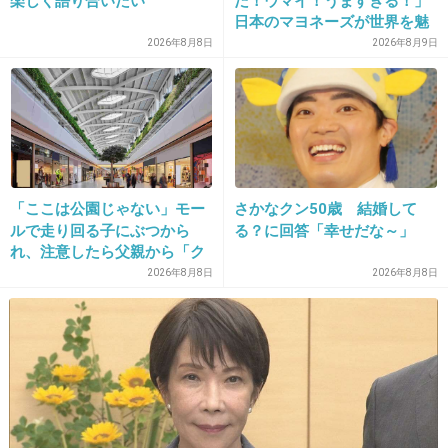
楽しく語り合いたい
だ！ウマイ！うますぎる！」
何も大した事ないのにやたら自分に自信あるの
日本のマヨネーズが世界を魅
が特徴
了 「ソース類」の輸出額が
2026年8月8日
2026年8月9日
過去最高を更新 人気の裏に
+27
-2
は卵黄のコク
27. 匿名
2026/07/08(水) 17:39:39
歳下ってどれぐらい歳下のことを言ってるんだ
「ここは公園じゃない」モー
さかなクン50歳 結婚して
ろう？
ルで走り回る子にぶつから
る？に回答「幸せだな～」
すごい頑張って5歳差ぐらいまでじゃないと
れ、注意したら父親から「ク
ソババア」の暴言。「子ども
2026年8月8日
2026年8月8日
色々キツそうだなぁ
だから多めに見ろ」を強要し
てくる人物とは
+22
-1
28. 匿名
2026/07/08(水) 17:40:06
もうカフェで働いてる若そうな店員さん見る