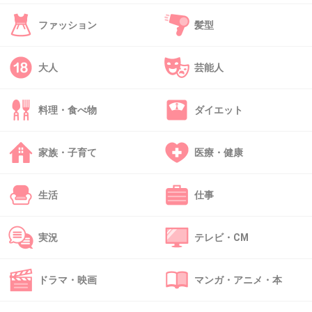
遊んできたおじさんに、若い子扱いされて何もかもエスコ
ートされて甘やかされるのがすごく癒されるし心地いい。
ファッション
髪型
それに相手ががっつり年上なら自分のシワや弛みも気にな
らないし。年下じゃすごく気になって絶対無理。
大人
芸能人
+3
-9
料理・食べ物
ダイエット
38. 匿名
2026/07/08(水) 17:42:58
家族・子育て
医療・健康
>>1
> 「アラフォーで年下にモテる人の特徴」というトピがパ
ート4、ということに驚きました
生活
仕事
特徴についてコメしてるだけじゃない？
実況
テレビ・CM
たとえモテたいと思ってる人がいても別にいいと思うけど
ね
あなたは他人の願望が気に食わないのだろうけど
ドラマ・映画
マンガ・アニメ・本
+12
-4