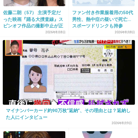
21. 匿名
2026/07/08(水) 17:38:00
最近「ゴマキ美魔女推し」記事も多いしね。
佐藤二朗（57） 主演予定だ
ファン付き作業服着用の50代
った映画『踊る大捜査線』ス
男性、熱中症の疑いで死亡…
+3
-1
ピンオフ作品の撮影中止が正
スポーツドリンクも持参
式に決定
2026年8月8日
2026年8月8日
22. 匿名
2026/07/08(水) 17:38:05
>>1
54歳ですが若い男にモテたいです
+21
-25
23. 匿名
2026/07/08(水) 17:38:07
マイナンバーカード約90万枚“返納”、その理由とは？返納し
モテることに極端に意識するのはちょっとダサ
た人にインタビュー
いと思う
2026年8月9日