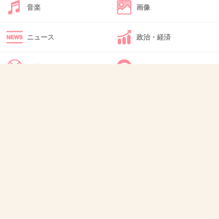
音楽
画像
39. 匿名
2026/07/08(水) 17:43:20
ニュース
政治・経済
>>1
モテるって表現が、なんかちょっと幼稚な感じ
スポーツ
IT・インターネット
なんていうか、男から性的対象に見られて嬉しかってる感
じ
犬・猫・動物
質問・雑談
あとグイグイおばさんが若い子にアピールって、見たこと
ない
+12
-3
40. 匿名
2026/07/08(水) 17:43:40
若い男に気遣い半端ない女アピールしてたアラフォー女は
見ていてきつかったなぁ
痛々し過ぎてああはなりたくないと思った