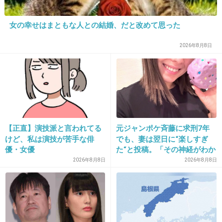
+34
-8
女の幸せはまともな人との結婚、だと改めて思った
19. 匿名
2026/07/08(水) 17:37:39
2026年8月8日
モテる人の特徴トピは別にモテたいという話を
してるわけでは無いのでは
+19
-1
【正直】演技派と言われてる
元ジャンポケ斉藤に求刑7年
20. 匿名
2026/07/08(水) 17:37:50
けど、私は演技が苦手な俳
でも、妻は翌日に“楽しすぎ
優・女優
た“と投稿。「その神経がわか
>>1
らん」と騒然
2026年8月8日
2026年8月8日
はい
+3
-2