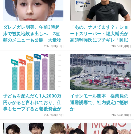
1件の返信
+38
-16
ダレノガレ明美、午前3時起
「あの、ナメてます？」ショ
床で被災地炊き出しへ 7種
ートスリーパー・堀大輔氏が
類のメニューも公開 大量物
高須幹弥氏にブチギレ「睡眠
14. 匿名
2026/07/08(水) 17:37:04
資とともに
不足の人＝キレやすい」SNS
2026年8月8日
2026年8月8日
で物議
私ババアだからモテるよりも性欲色恋は抜きで
普通の異性の友達なら欲しい
1件の返信
+62
-6
子どもを産んだら1人2000万
イオンモール熊本 従業員の
円かかると言われており、仕
避難誘導で、社内規定に抵触
事もセーブすると老後資金が
か
15. 匿名
2026/07/08(水) 17:37:12
貯められない…一方、子育て
2026年8月8日
2026年8月8日
していない人は潤沢な資金で
>>7
悠々老後だと歪んでいるので
どういう事ですか？