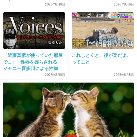
を知らされず激怒「信頼関係
2026年8月8日
2026年8月9日
17. 匿名
2026/07/08(水) 17:37:21
が保てない状態で夫婦を続け
るのは無理」
私もそう思ってたけど実際半分くらいの年齢の男の子にナンパされた時はちょ
っと嬉しかった。
ただ、今までナンパに付いて行ったこともなかったし、海外ということもあっ
てちょっとイレギュラーだった。
今はそんなに気にしてない自分に戻った
「近藤真彦が使っていた部屋
これしとくと、後が楽だよ、
+3
-21
で…」「性器を握らされる」
ってこと
ジャニー喜多川による性加
害、語り始めた被害者たち
2026年8月8日
2026年8月8日
《徹底取材の裏側》
18. 匿名
2026/07/08(水) 17:37:28
「年下旦那」がマウントと受け取られるってい
うのをガルちゃんで初めて知ってびっくりした
自分の周り(20代)はまだ年上男性が人気だから
4件の返信