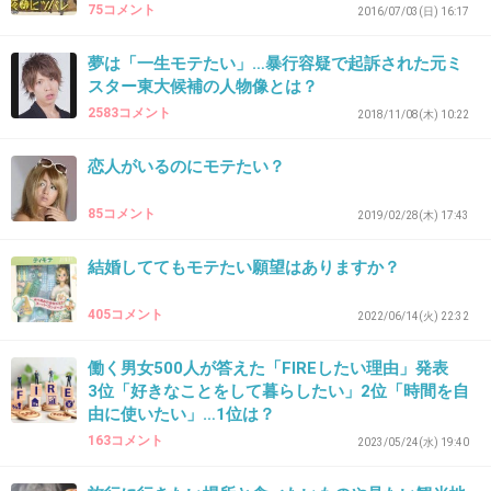
1件の返信
75コメント
2016/07/03(日) 16:17
+9
-0
夢は「一生モテたい」…暴行容疑で起訴された元ミ
スター東大候補の人物像とは？
2583コメント
2018/11/08(木) 10:22
34. 匿名
2026/07/08(水) 17:41:44
恋人がいるのにモテたい？
>>1
主みたいな人って、自分が経験したことない事は思い込み
85コメント
2019/02/28(木) 17:43
だけで批判するんだよね。
結婚しててもモテたい願望はありますか？
+10
-9
405コメント
2022/06/14(火) 22:32
35. 匿名
2026/07/08(水) 17:41:53
働く男女500人が答えた「FIREしたい理由」発表
3位「好きなことをして暮らしたい」2位「時間を自
年下男性にモテたいという願望はないけど、年下女性に慕
由に使いたい」…1位は？
われたい気持ちはある。というか、異性はどうでもいいけ
163コメント
2023/05/24(水) 19:40
ど同性に嫌われたくない。
+5
-5