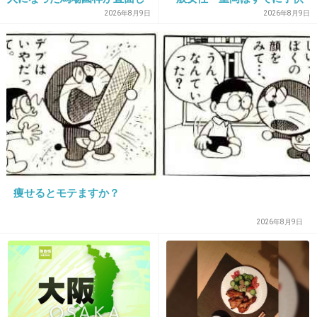
7件の返信
た現実、そして携える芸人と
も「尊い」
2026年8月9日
2026年8月9日
しての矜持
+393
-5
18. 匿名
2026/07/08(水) 16:57:44
痛い痛い痛い
+262
-2
痩せるとモテますか？
19. 匿名
2026/07/08(水) 16:57:47
2026年8月9日
パチンコ屋に行ってたらしいね
仕事紹介って怪しいのしか思いつかない
+191
-1