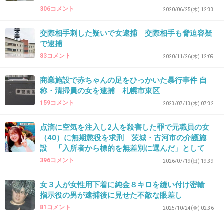
306コメント
2020/06/25(木) 12:33
39. 匿名
2026/07/08(水) 17:00:35
交際相手刺した疑いで女逮捕 交際相手も脅迫容疑
週刊誌の取材記事でナマポ絡みで揉めてたとの
で逮捕
83コメント
話も出てきて納得しかない
2020/11/26(木) 12:09
+13
-0
商業施設で赤ちゃんの足をひっかいた暴行事件 自
称・清掃員の女を逮捕 札幌市東区
159コメント
2023/07/13(木) 07:32
40. 匿名
2026/07/08(水) 17:00:43
点滴に空気を注入し2人を殺害した罪で元職員の女
（40）に無期懲役を求刑 茨城・古河市の介護施
>>14
設 「入所者から標的を無差別に選んだ」として
どちらも旦那がいるのが怖い
396コメント
2026/07/19(日) 19:39
女なら誰でも良かったのか
女３人が女性用下着に純金８キロを縫い付け密輸
4件の返信
指示役の男が逮捕後に見せた不敵な眼差し
81コメント
2025/10/24(金) 02:36
+280
-2