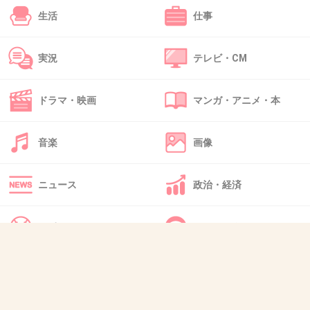
生活
仕事
45. 匿名
2026/07/08(水) 17:01:30
実況
テレビ・CM
誰か図を描いてほしい
顔がどうなってるかよくわからない
ドラマ・映画
マンガ・アニメ・本
+31
-4
音楽
画像
46. 匿名
2026/07/08(水) 17:01:43
ニュース
政治・経済
ジャバ・ザ・ハット系犯罪者
スポーツ
IT・インターネット
2件の返信
+141
-2
犬・猫・動物
質問・雑談