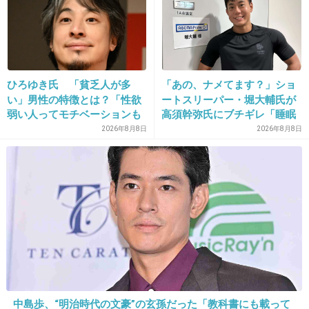
24. 匿名
2026/07/08(水) 16:58:01
想像しただけで痛い
ひろゆき氏 「貧乏人が多
「あの、ナメてます？」ショ
+143
-3
い」男性の特徴とは？「性欲
ートスリーパー・堀大輔氏が
弱い人ってモチベーションも
高須幹弥氏にブチギレ「睡眠
低いので貧乏人多い」
不足の人＝キレやすい」SNS
2026年8月8日
2026年8月8日
で物議
25. 匿名
2026/07/08(水) 16:58:10
もういらんやろ人間として
この世にこいつの存在
1件の返信
+281
-1
中島歩、“明治時代の文豪”の玄孫だった「教科書にも載って
26. 匿名
2026/07/08(水) 16:58:29