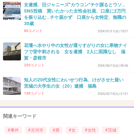
女逮捕、旧ジャニーズ“カウコン”チケ譲るとウソ…
SNS投稿 買いたかった女性会社員、口座に2万円
を振り込む…チケ届かず 口座から女特定、無職の
41. 匿名
2026/07/08(水) 17:00:44
30歳
旦那がテレビの前通りかかった時にこの女の顔
86コメント
2024/01/31(水) 10:37
が出てきて旦那が悲鳴上げたｗ
花壇へ水やり中の女性が通りすがりの女に果物ナイ
+153
-8
フで背中刺される 女を逮捕 2人に面識なし 滋
賀・彦根市
259コメント
2024/06/12(水) 04:06
42. 匿名
2026/07/08(水) 17:01:01
知人の20代女性にわいせつ行為、けがさせた疑い
男性ホルモン多そうな顔してる
茨城の大学生の女（20）逮捕 福島
148コメント
2026/02/10(火) 21:41
1件の返信
+74
-3
関連キーワード
#事件
#古河市
#唇
#女
#女性
#茨城
43. 匿名
2026/07/08(水) 17:01:15