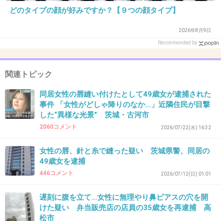
どのタイプの顔が好みですか？【９つの顔タイプ】
+5
-34
2026年8月9日
Recommended by
37. 匿名
2026/07/08(水) 17:00:04
他の記事のやつ加工がえぐかった
関連トピック
リコとかもだけど、なんかこう丸顔で目つきや
同居女性の唇縫い付けたとして49歳女が逮捕された
ばい風貌多い
事件 「女性がどしゃ降りのなか…」近隣住民が目撃
した“異様な光景” 茨城・古河市
+172
-6
2060コメント
2026/07/22(水) 16:32
女性の唇、針と糸で縫った疑い 茨城県警、同居の
38. 匿名
2026/07/08(水) 17:00:29
49歳女を逮捕
446コメント
2026/07/12(日) 01:01
>>20
中国人と同じメンタルの道産子が何を言う？
遅刻に腹を立て…女性に無理やり鼻ピアスの穴を開
+17
-25
けた疑い 弁当販売店の店員の35歳女を再逮捕 高
松市