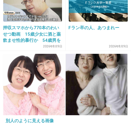
14. 匿名
2026/07/08(水) 16:57:08
>>3
わかる。あの洗脳ママ友を思い出す風貌だよ
押収スマホから770本のわい
Fラン卒の人、あつまれー
ね。
せつ動画 15歳少女に酒と薬
飲ませ性的暴行か 54歳男を
再逮捕 「薬もありますよ」
2026年8月9日
2026年8月9日
8件の返信
とSNSで誘い出し
+963
-8
15. 匿名
2026/07/08(水) 16:57:11
ホラーやん
+213
-1
別人のように見える画像