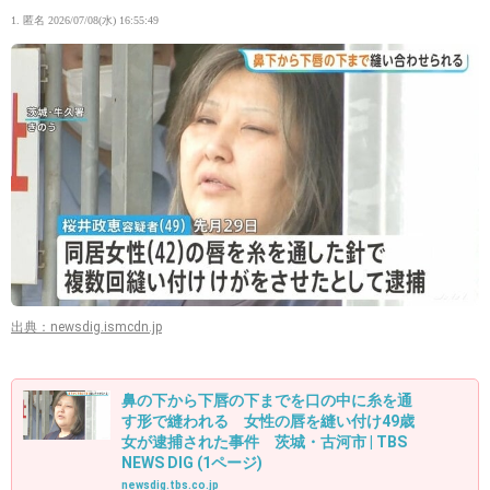
1. 匿名
2026/07/08(水) 16:55:49
出典：newsdig.ismcdn.jp
鼻の下から下唇の下までを口の中に糸を通
す形で縫われる 女性の唇を縫い付け49歳
女が逮捕された事件 茨城・古河市 | TBS
NEWS DIG (1ページ)
newsdig.tbs.co.jp