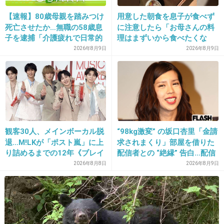
20. 匿名
2026/07/08(水) 16:57:51
【速報】80歳母親を踏みつけ
用意した朝食を息子が食べず
死亡させたか…無職の58歳息
に注意したら「お母さんの料
>>7
子を逮捕「介護疲れで日常的
理はまずいから食べたくな
また言ってるよ反日民族🇨🇳
に暴行」肋骨８本折れ体には
い」と…「まずいなら食べな
2026年8月9日
2026年8月9日
多数の痕 大阪・岬町
くていい。今後は自分で食事
2件の返信
を用意しなさい。お金は渡
す」と言った話が議論に
+31
-29
21. 匿名
2026/07/08(水) 16:57:52
観客30人、メインボーカル脱
“98kg激変” の坂口杏里「金請
中高生の息子もいる(おそらく同居)って見かけ
退…M!LKが「ポスト嵐」に上
求されまくり」部屋を借りた
り詰めるまでの12年《ブレイ
配信者との “絶縁” 告白…配信
たけど、どういう生活だったのか想像しづらい
ク秘話》
者側は「逃げられた」荷物放
2026年8月8日
2026年8月9日
置に怒り心頭
4件の返信
+400
-5