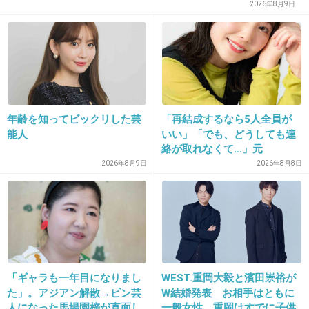
2026年8月9日
16. 匿名
2026/07/08(水) 16:57:40
この見た目した人間には近づいちゃいけない
年齢を知ってビックリした芸
「再結成するなら5人全員が
能人
いい」「でも、どうしても連
絡が取れなくて…」元
4件の返信
ZONE・MIZUHO（38）が明
2026年8月9日
2026年8月8日
かす「19年ぶりに芸能界復
+495
-5
帰」した本当の理由
17. 匿名
2026/07/08(水) 16:57:40
唇を突き出すように指示して縫ったってね
「ギャラも一年目になりまし
WEST.重岡大毅と濱田崇裕が
被害女性相当支配されてたんだね
た」。アジアン解散→ピン芸
W結婚発表 お相手はともに
人になった馬場園梓が直面し
一般女性 重岡はすでに子供