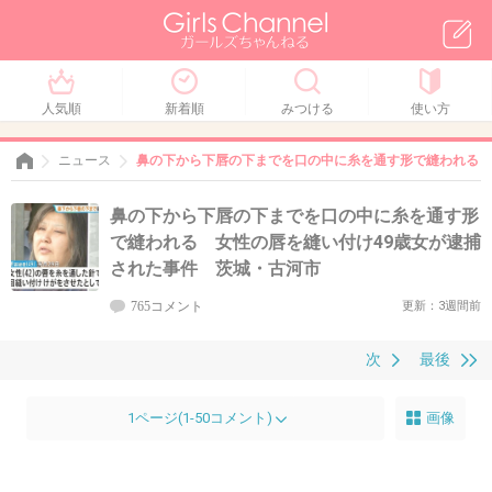
人気順
新着順
みつける
使い方
ニュース
鼻の下から下唇の下までを口の中に糸を通す形で縫われる 
鼻の下から下唇の下までを口の中に糸を通す形
で縫われる 女性の唇を縫い付け49歳女が逮捕
された事件 茨城・古河市
765コメント
更新：3週間前
次
最後
1ページ(1-50コメント)
画像