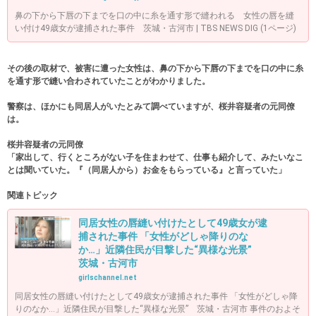
鼻の下から下唇の下までを口の中に糸を通す形で縫われる 女性の唇を縫
い付け49歳女が逮捕された事件 茨城・古河市 | TBS NEWS DIG (1ページ)
その後の取材で、被害に遭った女性は、鼻の下から下唇の下までを口の中に糸
を通す形で縫い合わされていたことがわかりました。
警察は、ほかにも同居人がいたとみて調べていますが、桜井容疑者の元同僚
は。
桜井容疑者の元同僚
「家出して、行くところがない子を住まわせて、仕事も紹介して、みたいなこ
とは聞いていた。『（同居人から）お金をもらっている』と言っていた」
関連トピック
同居女性の唇縫い付けたとして49歳女が逮
捕された事件 「女性がどしゃ降りのな
か…」近隣住民が目撃した“異様な光景”
茨城・古河市
girlschannel.net
同居女性の唇縫い付けたとして49歳女が逮捕された事件 「女性がどしゃ降
りのなか…」近隣住民が目撃した“異様な光景” 茨城・古河市 事件のおよそ