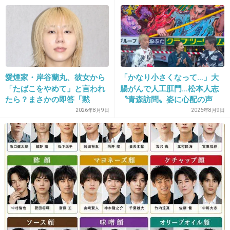
なんで洗脳する側ってこんな容姿が多いのかね
+183
-1
35. 匿名
2026/07/08(水) 16:59:32
愛煙家・岸谷蘭丸、彼女から
「かなり小さくなって…」大
「たばこをやめて」と言われ
腸がんで人工肛門…松本人志
>>3
たら？まさかの即答「黙
〝青森訪問〟姿に心配の声
生き様が顔に出るとはこのことなんだなと犯罪
れ！」
続々「脂肪のない感じが痛ま
2026年8月9日
2026年8月9日
者を見るとよくわかるね。
しい」「無理せずに」
1件の返信
+404
-4
36. 匿名
2026/07/08(水) 16:59:39
新手の、ぬい活(縫い活)