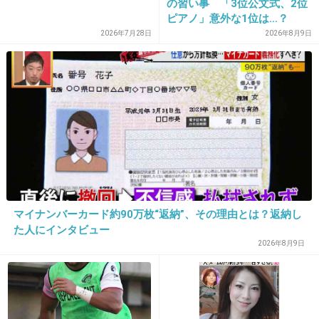
の習い事 「3位公文式、2位
人は見た目じゃないとか言うけど
ピアノ」意外な1位は…？
信じられないくらい見た目が全てを物語って
「3つぐらいの習い事は当た
2026年7月28日
2026年8月9日
る…
り前、4つ以上の家庭も多
数」
+356
-3
29. 匿名
2026/07/08(水) 16:58:35
こっわ
+50
-1
マイナンバーカード約90万枚“返納”、その理由とは？返納し
た人にインタビュー
2026年8月9日
30. 匿名
2026/07/08(水) 16:58:38
東京の風俗店店員がリン◯◯人した事件の犯人
もこのおばさんにそっくりだったね。