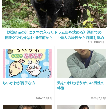
22. 匿名
2026/07/08(水) 16:57:53
元同僚の話からしてヤバい奴
4件の返信
《水深1mの川にクマの入ったドラム缶を沈める》溺死での
捕獲グマ処分は4～5年前から 「先人の経験から時間を決め
+161
-5
ていた」「溺死だけがフォーカスされ困惑」と町の担当者
2026年8月9日
23. 匿名
2026/07/08(水) 16:57:56
もちろん麻酔なしだよね
どうやって暴れないようにしたの？
共犯者いるよね
ちいかわが苦手な方
気をつけたほうがいい男性の
特徴
4件の返信
2026年8月9日
2026年8月9日
+219
-3