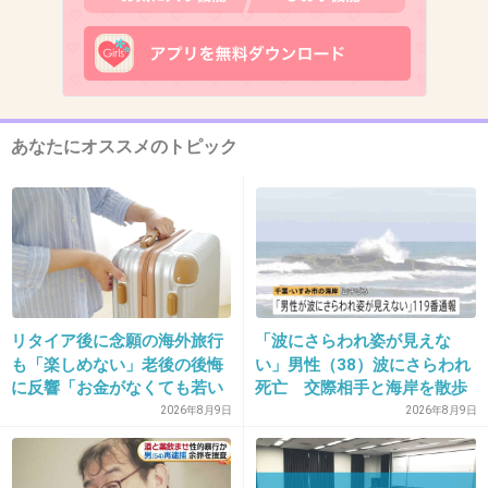
12. 匿名
2026/07/08(水) 16:57:01
主犯の女のインパクトたるや
6件の返信
+533
-6
あなたにオススメのトピック
13. 匿名
2026/07/08(水) 16:57:03
>>1
痛すぎて読めない。
なんですか？この化け物は！
リタイア後に念願の海外旅行
「波にさらわれ姿が見えな
も「楽しめない」老後の後悔
い」男性（38）波にさらわれ
3件の返信
に反響「お金がなくても若い
死亡 交際相手と海岸を散歩
うちに？」50代以上の切実な
中 当時は波浪注意報 千葉・
2026年8月9日
2026年8月9日
+579
-3
声
いすみ市