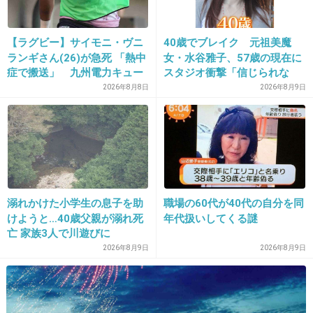
+53
-1
【ラグビー】サイモニ・ヴニ
40歳でブレイク 元祖美魔
ランギさん(26)が急死 「熱中
女・水谷雅子、57歳の現在に
31. 匿名
2026/07/08(水) 16:58:51
症で搬送」 九州電力キュー
スタジオ衝撃「信じられな
デンヴォルテクスで練習中
い」「やっぱすごいね」
>>1
2026年8月8日
2026年8月9日
家出して行くところがない人に仕事紹介してい
た？？
見た目だけで判断すると、この人には世話にな
りたくないわ。被害女性はよほどの事情があっ
たんだろうけど。
溺れかけた小学生の息子を助
職場の60代が40代の自分を同
けようと…40歳父親が溺れ死
年代扱いしてくる謎
+219
-4
亡 家族3人で川遊びに
2026年8月9日
2026年8月9日
32. 匿名
2026/07/08(水) 16:58:52
>>21