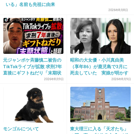
いる」名前も先祖に由来
よくそんなことができるよね
2026年8月8日
サイコパスなんだろうな
+210
-1
27. 匿名
2026/07/08(水) 16:58:30
元ジャンポケ斉藤慎二被告の
昭和の大女優・小川真由美
TikTokライブが拡散 求刑7年
（享年86）が鹿児島で3月に
>>1
直後にギフトねだり「末期状
死去していた 実娘が明かす
犯人は瞼を縫い付けてるの？
態」と話題
「毒母」の素顔と空白の晩年
2026年8月9日
2026年8月9日
3件の返信
+168
-5
28. 匿名
2026/07/08(水) 16:58:34
モンゴルについて
東大理三に入る「天才たち」