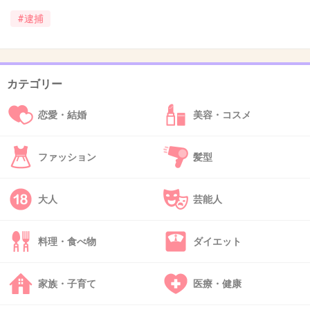
#逮捕
>>1
近所の男性が外で体育座りしてる被害女性の写
真を何枚も撮ってたよね
カテゴリー
でも警察には通報しなかったのが謎
その写真を証拠に通報してればこんな事にはな
恋愛・結婚
美容・コスメ
らなかったかも…
ファッション
髪型
3件の返信
+291
-3
大人
芸能人
料理・食べ物
ダイエット
44. 匿名
2026/07/08(水) 17:01:26
大抵太ってて茶髪ロング、眉細、目細
家族・子育て
医療・健康
+130
-3