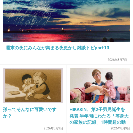
それが洗脳の怖さだな
+110
-1
33. 匿名
2026/07/08(水) 16:59:02
週末の夜にみんなが集まる夜更かし雑談トピpart13
めっちゃ痛いよね
会陰切開後に無麻酔で縫う時はチクチクくらい
2026年8月7日
だけどあんなんじゃないよね？
4件の返信
+115
-3
孫ってそんなに可愛いです
HIKAKIN、第2子男児誕生を
か？
発表 半年間にわたる「等身大
34. 匿名
2026/07/08(水) 16:59:17
の家族の記録」1時間超の動
画とともに感謝伝える
2026年8月9日
2026年8月9日
>>12