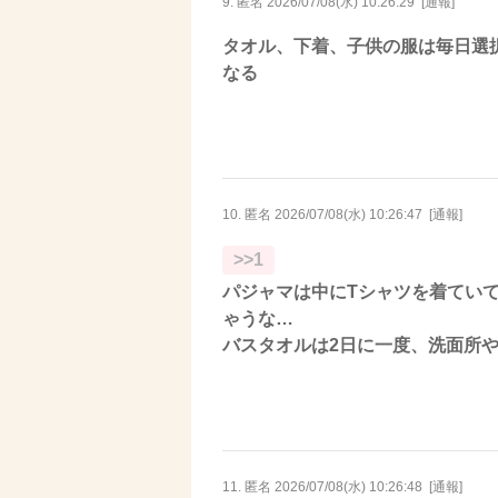
9. 匿名
2026/07/08(水) 10:26:29
[
通報
]
タオル、下着、子供の服は毎日選
なる
10. 匿名
2026/07/08(水) 10:26:47
[
通報
]
>>1
パジャマは中にTシャツを着てい
ゃうな…
バスタオルは2日に一度、洗面所
11. 匿名
2026/07/08(水) 10:26:48
[
通報
]