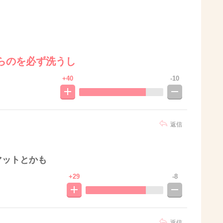
らのを必ず洗うし
+40
-10
返信
マットとかも
+29
-8
返信