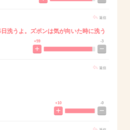
返信
毎日洗うよ。ズボンは気が向いた時に洗う
+59
-3
返信
+10
-0
返信