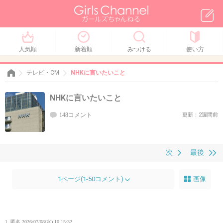
人気順
新着順
みつける
使い方
テレビ・CM
NHKに言いたいこと
NHKに言いたいこと
148コメント
更新：2週間前
次
最後
1ページ(1-50コメント)
画像
1. 匿名
2026/07/08(水) 10:15:32