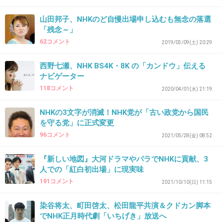
受信料は絶対義務
山田邦子、NHKのど自慢出場申し込むも無念の落選
+0
-10
「残念～」
62コメント
2019/03/09(土) 20:29
西野七瀬、NHK BS4K・8K の「カンドウ」伝える
42. 匿名
2026/07/08(水) 10:22:34
ナビゲーター
大阪局と東京局のドラマ制作は仲悪いらしいね
118コメント
2020/04/01(水) 21:19
+0
-1
NHKの3文字が消滅！NHK党が「古い政党から国民
を守る党」に正式変更
96コメント
2021/05/28(金) 08:52
43. 匿名
2026/07/08(水) 10:22:59
>>1
『新しい地図』大河ドラマやパラでNHKに貢献、3
人での「紅白初出場」に現実味
TV見なくても払わされるのおかしい
191コメント
2021/10/10(日) 11:15
+38
-0
染谷将太、町田啓太、松田龍平共演＆クドカン脚本
でNHK正月時代劇「いちげき」放送へ