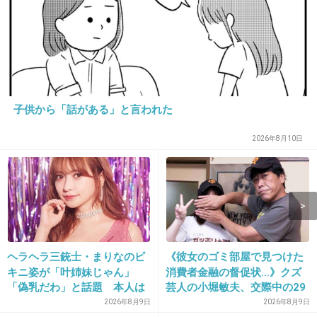
解体して解散。
ほぼ韓国系が仕切ってるやん。いらんよ。
1件の返信
+67
-1
子供から「話がある」と言われた
2026年8月10日
15. 匿名
2026/07/08(水) 10:17:32
受信料払った人だけ観られるようにしてくださ
い
2件の返信
ヘラヘラ三銃士・まりなのビ
《彼女のゴミ部屋で見つけた
+110
-2
キニ姿が「叶姉妹じゃん」
消費者金融の督促状…》クズ
「偽乳だわ」と話題 本人は
芸人の小堀敏夫、交際中の29
「胸は加工はしてないの
歳年下女性が「息を吐くよう
2026年8月9日
2026年8月9日