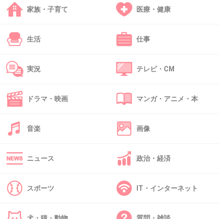
とっとと経済崩壊ちて滅びろ
家族・子育て
医療・健康
1件の返信
生活
仕事
+6
-4
実況
テレビ・CM
49. 匿名
2026/07/08(水) 10:25:25
ドラマ・映画
マンガ・アニメ・本
好きな番組結構あるから頑張れ
でもニュースの偏向報道やめろ
韓国よりの
音楽
画像
1件の返信
ニュース
政治・経済
+9
-1
スポーツ
IT・インターネット
50. 匿名
2026/07/08(水) 10:26:17
犬・猫・動物
質問・雑談