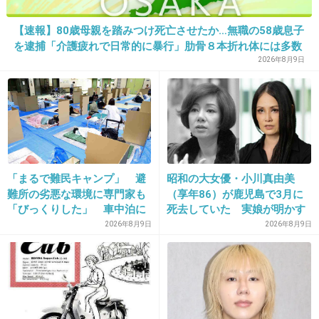
29. 匿名
2026/07/08(水) 10:19:24
【速報】80歳母親を踏みつけ死亡させたか…無職の58歳息子
うちは戸建てだけど地上波しか契約していない
を逮捕「介護疲れで日常的に暴行」肋骨８本折れ体には多数
アンテナもないしもちろん観れないのに時々BSの契約しな
の痕 大阪・岬町
2026年8月9日
さいと封書が来る
しょうもないことすんなと思う
+8
-0
30. 匿名
2026/07/08(水) 10:19:38
「まるで難民キャンプ」 避
昭和の大女優・小川真由美
難所の劣悪な環境に専門家も
（享年86）が鹿児島で3月に
>>23
ドラマ１０が好きです
「びっくりした」 車中泊に
死去していた 実娘が明かす
もリスクが 「熱したフライ
「毒母」の素顔と空白の晩年
2026年8月9日
2026年8月9日
+2
-2
パンに飛び込むようなもの」
31. 匿名
2026/07/08(水) 10:19:56
インターホンのカメラにガン付けるの怖いからやめて