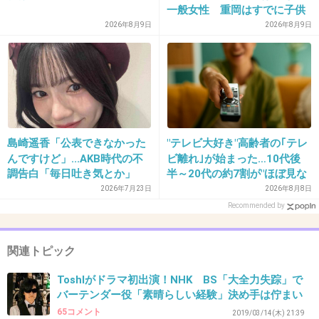
一般女性 重岡はすでに子供
も「尊い」
2026年8月9日
2026年8月9日
39. 匿名
2026/07/08(水) 10:21:42
>>27
北朝鮮と仲良くしろよ
+4
-1
島崎遥香「公表できなかった
"テレビ大好き"高齢者の｢テレ
んですけど」...AKB時代の不
ビ離れ｣が始まった…10代後
40. 匿名
2026/07/08(水) 10:21:49
調告白「毎日吐き気とか」
半～20代の約7割が"ほぼ見な
握手会休むと「叩かれる」
い"衝撃の最新データ
2026年7月23日
2026年8月8日
金ないなら、ドラマやめれば？
Recommended by
+14
-0
関連トピック
Toshlがドラマ初出演！NHK BS「大全力失踪」で
41. 匿名
2026/07/08(水) 10:22:34
バーテンダー役「素晴らしい経験」決め手は佇まい
>>36
65コメント
2019/03/14(木) 21:39
韓日は兄妹の間柄