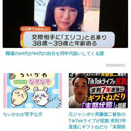
+0
-18
25. 匿名
2026/07/08(水) 10:18:42
左翼報道するな
気持ち悪い
職場の60代が40代の自分を同年代扱いしてくる謎
受信料返せ
2026年8月9日
+25
-1
26. 匿名
2026/07/08(水) 10:18:54
>>12
民放は系列の地方局を駆使して最新情報流すのが早い
ちいかわが苦手な方
元ジャンポケ斉藤慎二被告の
TikTokライブが拡散 求刑7年
+2
-0
直後にギフトねだり「末期状