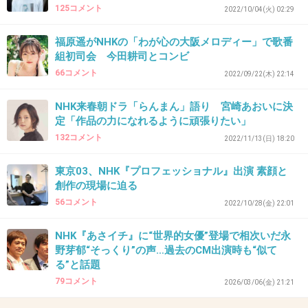
125コメント
2022/10/04(火) 02:29
44. 匿名
2026/07/08(水) 10:23:01
安くして下さい!!
福原遥がNHKの「わが心の大阪メロディー」で歌番
組初司会 今田耕司とコンビ
+4
-0
66コメント
2022/09/22(木) 22:14
NHK来春朝ドラ「らんまん」語り 宮崎あおいに決
定「作品の力になれるように頑張りたい」
45. 匿名
2026/07/08(水) 10:23:54
132コメント
2022/11/13(日) 18:20
番組減らしていいから安くしてほしい
+7
-0
東京03、NHK『プロフェッショナル』出演 素顔と
創作の現場に迫る
56コメント
2022/10/28(金) 22:01
46. 匿名
2026/07/08(水) 10:24:16
NHK『あさイチ』に“世界的女優”登場で相次いだ永
秋篠宮家族のニュースはマメに放送するのに天
野芽郁“そっくり”の声…過去のCM出演時も“似て
る”と話題
皇陛下家族の放送が少ないのはナゼなん？
79コメント
2026/03/06(金) 21:21
1件の返信