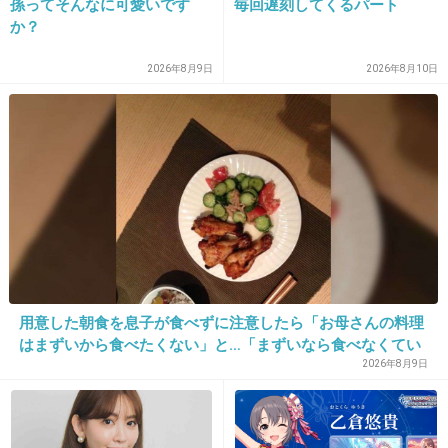
孫ってそんなに可愛いです
毎回遅刻してくるパート
20. 匿名
2026/07/08(水) 10:18:05
か？
スクランブル化してください
2026年8月9日
2026年8月10日
+30
-1
21. 匿名
2026/07/08(水) 10:18:05
なんで韓国ばかり推すの？ほんと気持ち悪い。
2件の返信
+71
-1
用意した朝食を息子が食べずに注意したら「お母さんの料理
はまずいから食べたくない」と…「まずいなら食べなくてい
い。今後は自分で食事を用意しなさい。お金は渡す」と言っ
2026年8月9日
22. 匿名
2026/07/08(水) 10:18:22
た話が議論に
+42
-1