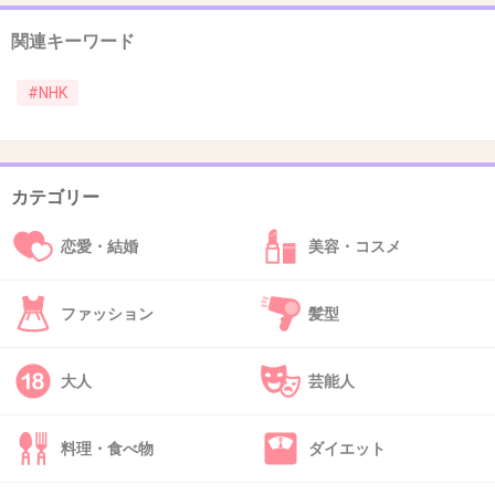
+35
-3
関連キーワード
#NHK
47. 匿名
2026/07/08(水) 10:24:44
チャンネルは総合と教育のふたつだけでいいから、受信料
さげて！
カテゴリー
公共放送なら必要充分に徹するべきでは？
恋愛・結婚
美容・コスメ
+5
-0
ファッション
髪型
48. 匿名
2026/07/08(水) 10:25:11
大人
芸能人
>>24
連帯ちてほちかったら、不法占拠ちてる竹島引き渡せよ
慰安婦も条約で解決済みだろ
料理・食べ物
ダイエット
小韓、寄生虫なんだわ
感謝って言葉ちらないち