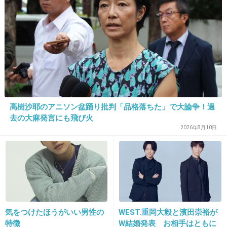
ゲするって嫌がらせじゃん。金を払う価値をこ
れっぽっちも感じない。
1件の返信
+39
-1
37. 匿名
2026/07/08(水) 10:21:06
高樹沙耶のアニソン盆踊り批判「品格落ちた」で大論争！過
去の大麻発言にも飛び火
あきない世傳 金と銀シリーズ地上波で再放送してほしい
2026年8月10日
+2
-1
38. 匿名
2026/07/08(水) 10:21:25
私はすきだよー！
気をつけたほうがいい男性の
WEST.重岡大毅と濱田崇裕が
+2
-6
特徴
W結婚発表 お相手はともに