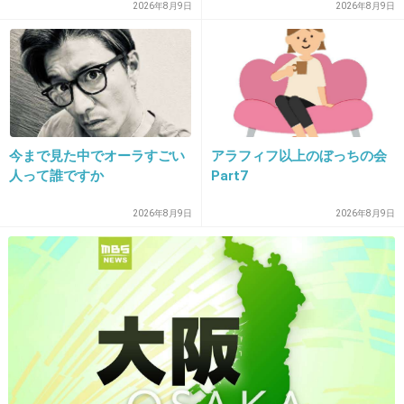
態」と話題
2026年8月9日
2026年8月9日
27. 匿名
2026/07/08(水) 10:18:54
>>21
韓日は兄妹の間柄
常に連帯しなければならない
1件の返信
今まで見た中でオーラすごい
アラフィフ以上のぼっちの会
人って誰ですか
Part7
+0
-16
2026年8月9日
2026年8月9日
28. 匿名
2026/07/08(水) 10:19:02
>>2
既に韓国という大スポンサー様がいます
+8
-1