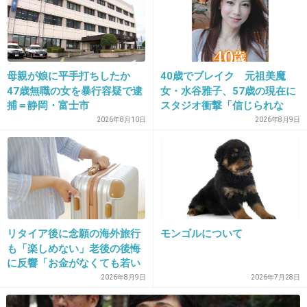
34. 匿名
2026/07/08(水) 10:20:21
番組によるけど、かなり出演者がかたよって
る、同じような人達で固められてたり不信感で
怖くなる時あるよ
母親が娘に平手打ちしたか
40歳でブレイク 元祖美魔
47歳無職の女を暴行容疑で逮
女・水谷雅子、57歳の現在に
+19
-0
捕＝静岡・富士市
スタジオ衝撃「信じられな
い」「やっぱすごいね」
2026年8月10日
2026年8月9日
35. 匿名
2026/07/08(水) 10:20:40
『日本』を見て放送しろ
+20
-1
リタイア後に念願の海外旅行
モンゴルについて
も「楽しめない」老後の後悔
に反響「お金がなくても若い
36. 匿名
2026/07/08(水) 10:20:49
うちに？」50代以上の切実な
2026年8月9日
2026年7月28日
国民から受信料を徴収しといて韓国アゲ日本サ
声