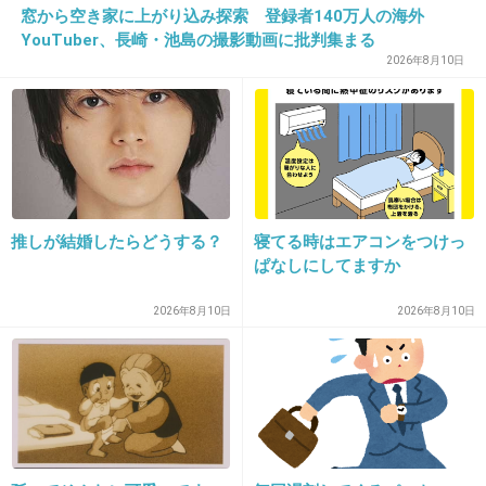
窓から空き家に上がり込み探索 登録者140万人の海外
スクランブル化はよ
YouTuber、長崎・池島の撮影動画に批判集まる
2026年8月10日
+59
-0
18. 匿名
2026/07/08(水) 10:17:53
歴史探偵から佐藤二朗を降板させて下さい
奴は全女性の敵です
推しが結婚したらどうする？
寝てる時はエアコンをつけっ
+8
-21
ぱなしにしてますか
2026年8月10日
2026年8月10日
19. 匿名
2026/07/08(水) 10:17:54
+9
-7