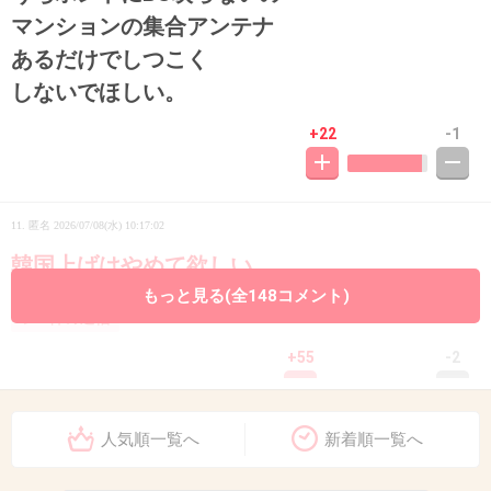
マンションの集合アンテナ
あるだけでしつこく
しないでほしい。
+22
-1
11. 匿名
2026/07/08(水) 10:17:02
韓国上げはやめて欲しい
もっと見る(全148コメント)
3件の返信
+55
-2
人気順一覧へ
新着順一覧へ
12. 匿名
2026/07/08(水) 10:17:13
思ってるほど災害時NHK１択でもないよー