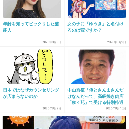
23. 匿名
2026/07/08(水) 10:18:27
年齢を知ってビックリした芸
女の子に「ゆうき」と名付け
>>9
能人
るのは変ですか？
朝ドラと大河がイマイチ多いんだよなあ
2026年8月9日
2026年8月9日
夜ドラとかそれ以外のドラマは当たりが多い
1件の返信
+28
-2
日本ではなぜカウンセリング
中山秀征「俺とさんまさんだ
24. 匿名
2026/07/08(水) 10:18:31
が広まらないのか
けなんだって」高級焼き肉店
「叙々苑」で受ける特別待遇
>>11
>>14
を告白
2026年8月9日
2026年8月10日
韓日は兄妹の間柄
常に連帯しなければならない
2件の返信