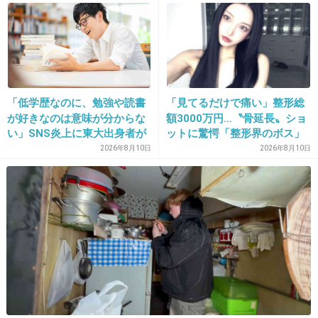
で…」
に嘘をつく…」『ザ・ノンフ
ィクション』で語られなかっ
た2人の本音を直撃
「低学歴なのに、勉強や読書
「見てるだけで痛い」整形総
16. 匿名
2026/07/08(水) 10:17:41
が好きなのは意味が分からな
額3000万円…〝骨延長〟ショ
い」SNS炎上に東大出身者が
ットに驚愕「整形界のボス」
NHK受信料、全国6割の自治体で契約漏
反応。「高学歴＝地頭もい
「そこまでする…？」元キャ
れ カーナビなど計22億円
2026年8月10日
2026年8月10日
い」という認識が間違ってい
バ嬢まおちゃる
girlschannel.net
るワケ
NHK受信料、全国6割の自治体で契約漏れ カーナビなど計22億円 未払い
分のうち、すでに約22億円が支払われたという。 契約漏れがあった機器
は公用車のカーナビが約75%を占め、他はテレビやワンセグ機能付き携帯
電話などだった。 官公庁や会社、ホテルなど...
+0
-1
17. 匿名
2026/07/08(水) 10:17:47