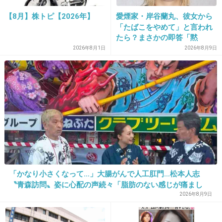
一生居留守してやるよ
【8月】株トピ【2026年】
愛煙家・岸谷蘭丸、彼女から
「たばこをやめて」と言われ
+6
-0
たら？まさかの即答「黙
れ！」
2026年8月1日
2026年8月9日
32. 匿名
2026/07/08(水) 10:20:07
番組毎に買えるようにしたい
若者向け歌番組と大河いらない
+5
-0
33. 匿名
2026/07/08(水) 10:20:11
山口達也復帰させろよ
「かなり小さくなって…」大腸がんで人工肛門…松本人志
〝青森訪問〟姿に心配の声続々「脂肪のない感じが痛まし
+1
-11
い」「無理せずに」
2026年8月9日