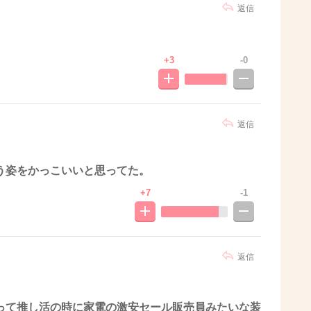
返信
+3
-0
返信
う姿をかっこいいと思ってた。
+7
-1
返信
って推し活の時に家電の激安セール販売員みたいな装