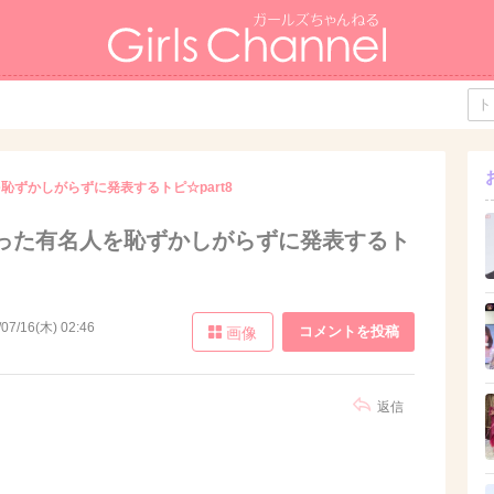
恥ずかしがらずに発表するトピ☆part8
った有名人を恥ずかしがらずに発表するト
/07/16(木) 02:46
コメントを投稿
画像
返信