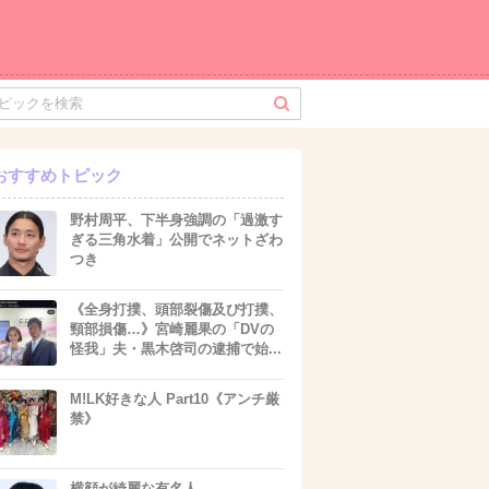
おすすめトピック
野村周平、下半身強調の「過激す
ぎる三角水着」公開でネットざわ
つき
《全身打撲、頭部裂傷及び打撲、
頸部損傷…》宮崎麗果の「DVの
怪我」夫・黒木啓司の逮捕で始...
M!LK好きな人 Part10《アンチ厳
禁》
横顔が綺麗な有名人