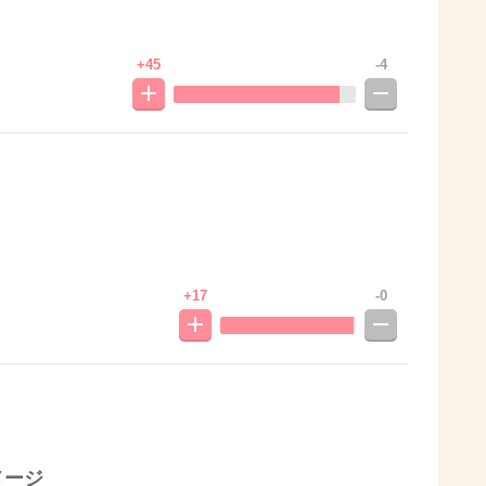
。
+45
-4
+17
-0
メージ