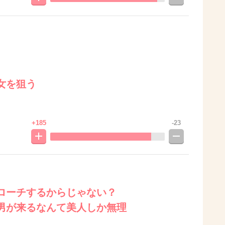
女を狙う
+185
-23
ローチするからじゃない？
男が来るなんて美人しか無理