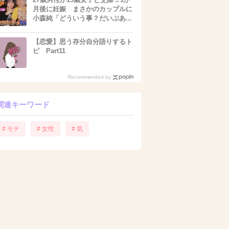
月後に妊娠 まさかのカップルに
小森純「どういう事？だいぶあ...
【恋愛】思う存分自分語りするト
ピ Part11
Recommended by
関連キーワード
# モテ
# 女性
# 気