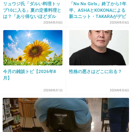
リュウジ氏「ダルい料理トッ
「No No Girls」終了から1年
+24
-19
プ10に入る」夏の定番料理と
半、ASHAとKOKONAによる
は？「あり得ないほどダル
新ユニット・TAKARAがデビ
い」
ュー
2026年8月6日
2026年8月6日
17. 匿名
2025/11/30(日) 23:11:14
>>1
解散したのに3人でくっつくから魅力がなくなったよね 各々独立して活動して
それぞれが光って欲しかった
+20
-43
今月の雑談トピ【2026年8
性格の悪さはどこに出る？
月】
18. 匿名
2025/11/30(日) 23:11:53
2026年8月1日
2026年8月6日
しんごちゃん
目が笑ってない
+17
-20