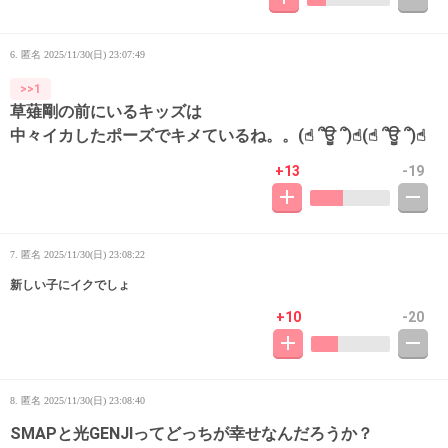
6. 匿名
2025/11/30(日) 23:07:49
>>1
草薙剛の前にいるキッズは
中々イカしたポーズでキメているね。。(☝︎ ՞ਊ ՞)☝︎(☝︎ ՞ਊ ՞)☝︎
+13
-19
7. 匿名
2025/11/30(日) 23:08:22
新しい子にイクでしょ
+10
-20
8. 匿名
2025/11/30(日) 23:08:40
SMAPと光GENJIってどっちが幸せなんだろうか？