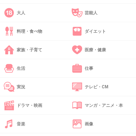
このグループじゃなかった？
大人
芸能人
+2
-18
料理・食べ物
ダイエット
45. 匿名
2025/11/30(日) 23:18:49
家族・子育て
医療・健康
>>27
3人の新しいグループ名で事務所の名前はカレンだかカリン
だったと思う。
生活
仕事
1件の返信
実況
テレビ・CM
+9
-0
ドラマ・映画
マンガ・アニメ・本
46. 匿名
2025/11/30(日) 23:18:57
音楽
画像
なんで解散か答え合わせしたの？
+0
-3