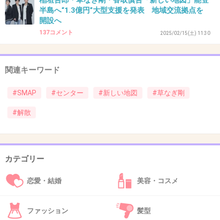
稲垣吾郎・草なぎ剛・香取慎吾「新しい地図」能登
半島へ“1.3億円”大型支援を発表 地域交流拠点を
逆に地図ファンがテレビの時代終わった！って
開設へ
言っていたのにこの3人がまたテレビに出始め
137コメント
2025/02/15(土) 11:30
たら毎回「地上波解禁！」ってすんごい喜んで
たよ
関連キーワード
+48
-2
#SMAP
#センター
#新しい地図
#草なぎ剛
#解散
43. 匿名
2025/11/30(日) 23:18:29
>>14
３人とも雰囲気バラバラだし意外でもないかな
カテゴリー
+11
-4
恋愛・結婚
美容・コスメ
44. 匿名
2025/11/30(日) 23:18:36
ファッション
髪型
ウワサの中居も