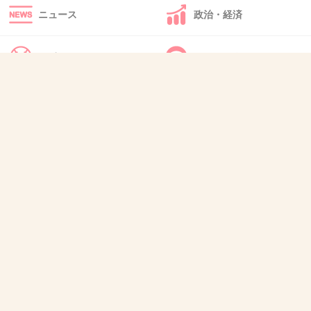
ニュース
政治・経済
スポーツ
IT・インターネット
47. 匿名
2025/11/30(日) 23:19:21
>>8
犬・猫・動物
質問・雑談
SMAPと光GENJIは活動期間も全然違うよね
地図の三人やキムタクも大手のCMもあるし、
ドラマや映画の仕事もあるから、安泰よね
中居くんもやらかさなきゃ安泰だったと思う
3件の返信
+71
-2
48. 匿名
2025/11/30(日) 23:19:33
売りがない3人