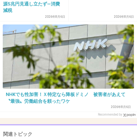
源5兆円見通し立たず―消費
減税
36. 匿名
2025/11/30(日) 23:15:50
2026年8月6日
2026年8月6日
？「こっちはもうすぐ1年経つべ」
+11
-7
37. 匿名
2025/11/30(日) 23:15:54
もう10年経つんだ。
のびのびとやりたいことできてるみたいでよか
った。
NHKでも性加害！Ｘ特定なら降板ドミノ 被害者があえて
〝最強〟労働組合を頼ったワケ
1件の返信
2026年8月6日
+73
-6
Recommended by
関連トピック