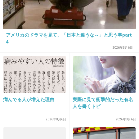
19. 匿名
2025/11/30(日) 23:12:10
>>8
SMAPの方が活動歴長いし、レギュラー番組も
たくさんあったからね
アメリカのドラマを見て、「日本と違うな～」と思う事part
4
そりゃ稼いだ金額は圧倒的にSMAPでしょ
2026年8月6日
+161
-4
20. 匿名
2025/11/30(日) 23:12:49
森くんも不倫でイメージ落ちたしね。
病んでる人が増えた理由
実際に見て衝撃的だった有名
まあもともと女性関係は派手なタイプだったけ
人を書くトピ
ど。
2026年8月6日
2026年8月6日
2件の返信
+43
-8