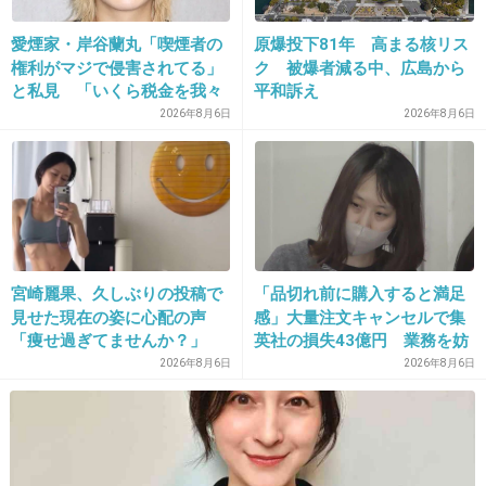
『新しい地図』て3人の新しいグループ名なの？それとも事
務所の名前？
愛煙家・岸谷蘭丸「喫煙者の
原爆投下81年 高まる核リス
権利がマジで侵害されてる」
ク 被爆者減る中、広島から
1件の返信
と私見 「いくら税金を我々
平和訴え
が払ってるんだと」
+5
-1
2026年8月6日
2026年8月6日
28. 匿名
2025/11/30(日) 23:14:26
この人らがXとかyoutube始めて都落ちみたいに
言われてたが結局全芸能人が同じことやり始め
宮崎麗果、久しぶりの投稿で
「品切れ前に購入すると満足
た感はある
見せた現在の姿に心配の声
感」大量注文キャンセルで集
「痩せ過ぎてませんか？」
英社の損失43億円 業務を妨
害した疑いで32歳女を逮捕
2件の返信
2026年8月6日
2026年8月6日
+107
-10