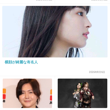
げた人が馬鹿じゃないです
か」と捨て台詞を残し会社を
辞めてった
15. 匿名
2025/11/30(日) 23:10:29
3人が幸せで幸せなら何より
SMAPの時はしんどそうだった
+168
-24
横顔が綺麗な有名人
2026年8月6日
16. 匿名
2025/11/30(日) 23:10:49
マイナス魔がきたー