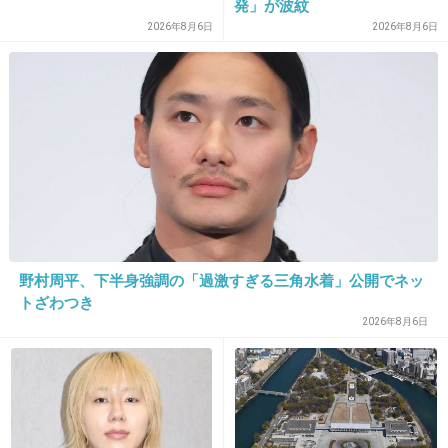
発」が波紋
25. 匿名
2025/11/30(日) 23:14:08
2026年8月6日
2026年8月6日
今の若い子はスマップとか知らないよね
4件の返信
+68
-7
26. 匿名
2025/11/30(日) 23:14:15
しんごちゃんまつもとなかいの番組に出たよね
野村周平、下半身強調の「過激すぎる三角水着」公開でネッ
1件の返信
トざわつき
2026年8月6日
+42
-4
27. 匿名
2025/11/30(日) 23:14:19