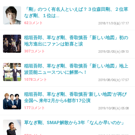
38. 匿名
2025/11/30(日) 23:17:24
「剛」のつく有名人といえば？３位森田剛、２位草
キャラが立ってない
なぎ剛、１位は…
+10
-10
62コメント
2018/11/30(金) 17:17
稲垣吾郎、草なぎ剛、香取慎吾「新しい地図」初の
地方進出にファンは歓喜と涙
39. 匿名
2025/11/30(日) 23:17:35
307コメント
2019/03/05(火) 09:13
パラスポーツにそんなずっと携わってたんだ、
知らなかった(なんの会見だろうと記事開いては
稲垣吾郎、草なぎ剛、香取慎吾「新しい地図」地上
波芸能ニュースついに解禁へ！
じめてパラスポーツ関連だとわかった笑)
1078コメント
2019/08/06(火) 17:57
+22
-0
稲垣吾郎、草なぎ剛、香取慎吾"新しい地図"が再び
全国へ 来年2月から6都市17公演
177コメント
2019/10/08(火) 05:08
40. 匿名
2025/11/30(日) 23:17:55
草なぎ剛、SMAP解散から3年「なんか早いのか」
>>25
知ってる子が珍しいなって思っちゃうよ