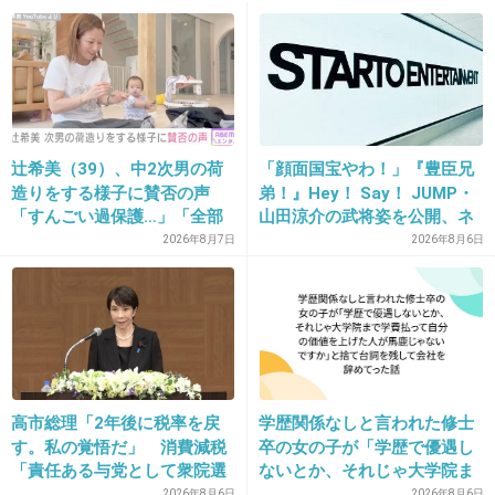
+91
-8
13. 匿名
2025/11/30(日) 23:10:04
どーも
辻希美（39）、中2次男の荷
「顔面国宝やわ！」『豊臣兄
手を出された感がつきまとう
造りをする様子に賛否の声
弟！』Hey！ Say！ JUMP・
「すんごい過保護…」「全部
山田涼介の武将姿を公開、ネ
想像してしまう
ママが準備してくれるんだ」
ット歓喜「ビジュ良すぎん」
2026年8月7日
2026年8月6日
+6
-26
「こんな美しい秀次は初め
て」
14. 匿名
2025/11/30(日) 23:10:26
意外に3人での活動は無いよね
高市総理「2年後に税率を戻
学歴関係なしと言われた修士
5件の返信
す。私の覚悟だ」 消費減税
卒の女の子が「学歴で優遇し
「責任ある与党として衆院選
ないとか、それじゃ大学院ま
+58
-11
公約に掲げ理解賜った」
で学費払って自分の価値を上
2026年8月6日
2026年8月6日