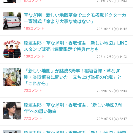
87コメント
2019/12/29(日) 02:33
ボリュームゾーンはアラフィフあたりだよ
草なぎ剛 新しい地図基金でエクモ搭載ドクターカ
+21
-1
ー寄贈式「命より大事な物はない」
185コメント
2021/04/14(水) 14:46
稲垣吾郎・草なぎ剛・香取慎吾「新しい地図」LINE
41. 匿名
2025/11/30(日) 23:18:00
スタンプ販売 1週間限定で特典付きも
>>1
139コメント
女史と共にジャニーズ潰して満足なんでしょうね
2021/12/30(木) 14:03
自分たちがうまく行ってたらそれでいいんですね
『新しい地図』が結成5周年！稲垣吾郎・草なぎ
後輩たちがどうなっても
剛・香取慎吾に聞いた「立ち上げ当初の心境」と
「これから」
5件の返信
73コメント
2022/09/29(木) 22:44
+18
-40
稲垣吾郎・草なぎ剛・香取慎吾、“新しい地図7周
年”への思い激白
77コメント
2024/09/24(火) 22:47
42. 匿名
2025/11/30(日) 23:18:10
>>28