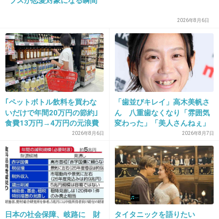
ブスが恋愛対象になる瞬間
34. 匿名
2025/11/30(日) 23:15:18
2026年8月6日
>>20
山瀬まみと同棲してたよね
1件の返信
+6
-3
｢ペットボトル飲料を買わな
「歯並びキレイ」高木美帆さ
いだけで年間20万円の節約｣
ん 八重歯なくなり「雰囲気
35. 匿名
2025/11/30(日) 23:15:45
食費13万円→4万円の元浪費
変わった」「美人さんねぇ」
>>14
主婦が買うのをやめた食品5
「歯列矯正してるんや」
2026年8月6日
2026年8月7日
つ
毎年素敵な奥さんの表紙とインタビュー
サントリーのCMで3人で出ているバージョンが
ある
+30
-6
日本の社会保障、岐路に 財
タイタニックを語りたい