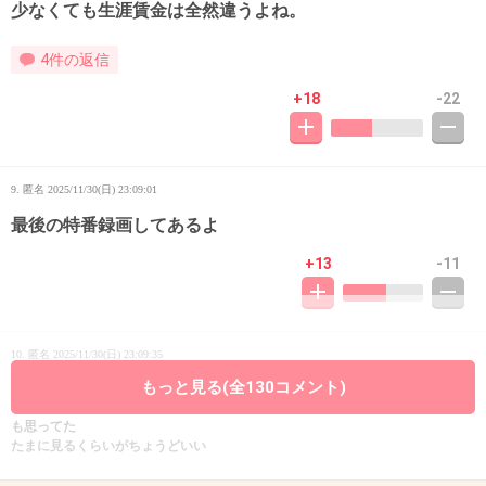
少なくても生涯賃金は全然違うよね。
4件の返信
+18
-22
9. 匿名
2025/11/30(日) 23:09:01
最後の特番録画してあるよ
+13
-11
10. 匿名
2025/11/30(日) 23:09:35
もっと見る(全130コメント)
SMAPオタには悪いけど、ほぼ毎日テレビ出てきて、出るたびに超大物みたい
に扱われてて、子供心に興味ないのにずっと出てきて、またか、、、っていつ
も思ってた
たまに見るくらいがちょうどいい