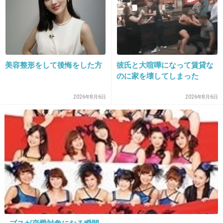
+24
-2
32. 匿名
2025/11/30(日) 23:15:10
美容整形をして後悔をした方
彼氏と大喧嘩になって賃貸な
来年で10年経つとは思えないくらい3人とも見た目変わって
のに家を壊してしまった
ないね。
2026年8月6日
2026年8月6日
+27
-19
33. 匿名
2025/11/30(日) 23:15:14
>>29
裸で何が悪い
+15
-6