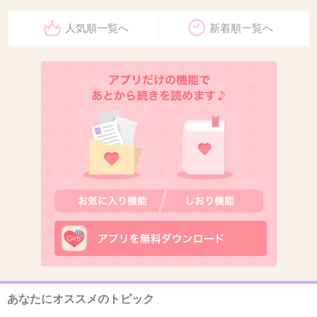
3件の返信
人気順一覧へ
新着順一覧へ
+31
-48
11. 匿名
2025/11/30(日) 23:09:52
キムタクがいないのはなぜ？
+7
-36
12. 匿名
2025/11/30(日) 23:10:02
>>8
まさか光GENJIがソロで全員消えるとは思わな
かった。
シブがき隊にすらソロでは負けてるよね。
あなたにオススメのトピック
2件の返信