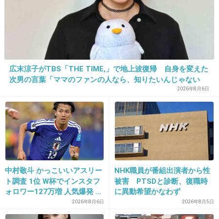
29. 匿名
2025/11/30(日) 23:14:54
>>1
うち２人は逮捕された経験あるとか草
3件の返信
広末涼子がTBS「THE TIME,」で地上波復帰 自身を変えた
+50
-12
次男の言葉「ママのファンの人なら、知りたいんじゃない
か」
2026年8月6日
30. 匿名
2025/11/30(日) 23:15:01
もう10年もたったんだ、、
+41
-0
中村敬斗 かっこいいアスリー
NHK職員が番組出演者から性
ト調査 1位 W杯でインスタフ
被害 PTSDと診断、復職時
ォロワー127万増 人気爆発 …
に異動希望かなわず
31. 匿名
2025/11/30(日) 23:15:08
2位 高橋藍 3位 大谷翔平
2026年8月6日
2026年8月5日
日本財団とのどれぐらいの距離感なの？