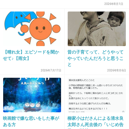
2026年8月1日
+19
-0
23. 匿名
2025/11/30(日) 23:13:22
ターゲットは
50代以上女性だろーなー
【晴れ女】エピソードを聞か
昔の子育てって、どうやって
せて♪【雨女】
やっていたんだろうと思うこ
+55
-0
と
2026年7月17日
2026年8月6日
24. 匿名
2025/11/30(日) 23:13:23
良いべさんがアレだから再結成無理よ
+8
-1
映画館で嫌な思いをした事が
柳家小はださんによる清水良
ある方
太郎さん死去後の「いじめ告