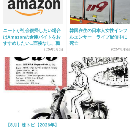
21. 匿名
2025/11/30(日) 23:12:59
ニートが社会復帰したい場合
韓国在住の日本人女性インフ
キムタクは人気だったけど、キャラも濃かった
はAmazonの倉庫バイトをお
ルエンサー ライブ配信中に
から、この人達が気を遣ってる姿が優しくてい
すすめしたい…面接なし、職
死亡
場は綺麗、ドリンクバー無料
2026年8月6日
2026年8月5日
い人達だなってずっと思ってた！3人でもずっ
→賛否両論、場所によって全
と活躍できて凄い
然違う「コンビニバイトの方
がマシ」との声も
2件の返信
+130
-35
22. 匿名
2025/11/30(日) 23:12:59
>>14
【8月】株トピ【2026年】
ワルイコあつまれはもう終わったんだっけ？