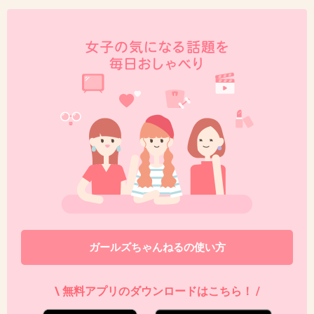
+217
-369
43. 匿名
2016/01/06(水) 13:57:22
光一の方が、剛の方が好きってのは分かるけ
ど、どうして解散希望までいくんだろうか…
+473
-4
44. 匿名
2016/01/06(水) 13:58:18
ガラスの少年時代のーで出てきて
ガールズちゃんねるの使い方
少年少年してたふたりで
剛だけ一時期「？」な外見になってた頃もあっ
\ 無料アプリのダウンロードはこちら！ /
たけど