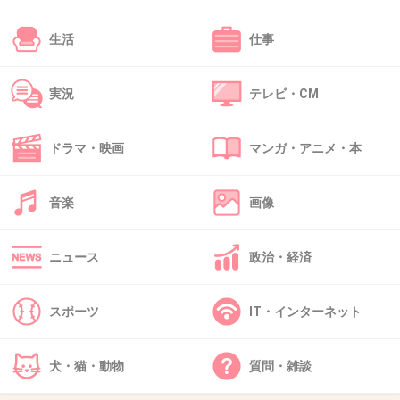
+422
-14
生活
仕事
実況
テレビ・CM
41. 匿名
2016/01/06(水) 13:56:24
「グループ内ファン同志争わないで２０周年前
ドラマ・映画
マンガ・アニメ・本
に団結してキンキを愛してください。」って言
っただけよ。会場盛り上がってうれしかった。
音楽
画像
勿論ソロ否定発言じゃないからね。
+575
-5
ニュース
政治・経済
スポーツ
IT・インターネット
42. 匿名
2016/01/06(水) 13:57:13
どっちがイケメン？
犬・猫・動物
質問・雑談
光一くん ＋
剛 －