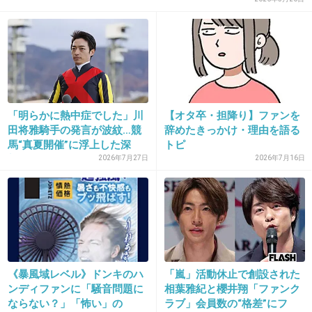
+547
-35
27. 匿名
2016/01/06(水) 13:50:49
アラシックばかりが色々言われるけど
ジャニオタは総じてヤバいよね
「明らかに熱中症でした」川
​【オタ卒・担降り】ファンを
田将雅騎手の発言が波紋…競
辞めたきっかけ・理由を語る
+419
-39
馬“真夏開催”に浮上した深
トピ
刻...
2026年7月27日
2026年7月16日
28. 匿名
2016/01/06(水) 13:50:51
二人組って大変だね。
+400
-6
《暴風域レベル》ドンキのハ
「嵐」活動休止で創設された
ンディファンに「騒音問題に
相葉雅紀と櫻井翔「ファンク
ならない？」「怖い」の
ラブ」会員数の“格差”にフ