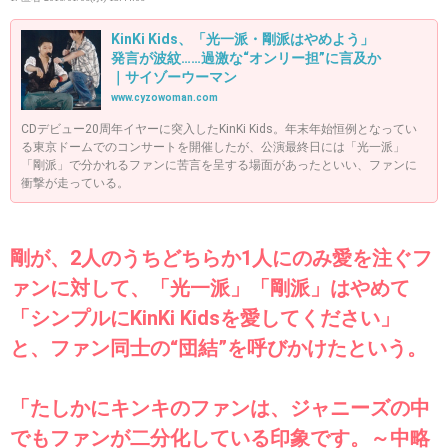
KinKi Kids、「光一派・剛派はやめよう」
発言が波紋……過激な“オンリー担”に言及か
｜サイゾーウーマン
www.cyzowoman.com
CDデビュー20周年イヤーに突入したKinKi Kids。年末年始恒例となってい
る東京ドームでのコンサートを開催したが、公演最終日には「光一派」
「剛派」で分かれるファンに苦言を呈する場面があったといい、ファンに
衝撃が走っている。
剛が、2人のうちどちらか1人にのみ愛を注ぐフ
ァンに対して、「光一派」「剛派」はやめて
「シンプルにKinKi Kidsを愛してください」
と、ファン同士の“団結”を呼びかけたという。
「たしかにキンキのファンは、ジャニーズの中
でもファンが二分化している印象です。～中略