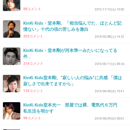
う。嫌いな人何言っても無駄だもんね。
しかし何故こんなにヲタ同士対立してるの？
88コメント
2013/11/12(火) 10:05
KinKi Kids・堂本剛、「相当悩んでた、ほとんど記
キンキで活動してたのに剛が途中でソロ活動し
憶ない」十代の頃の苦しみを激白
たりヘンな格好しだしてキンキとしての活動が
203コメント
2014/02/08(土) 14:23
疎かになってって光一ファンが「剛がキンキの
KinKi Kids・堂本剛が河本準一みたいになってる
活動をダメにした！」って思い込んでアンチに
件…
なったと思ってるんだけど合ってる？
214コメント
2014/03/11(火) 09:26
+435
-32
KinKi Kids堂本剛、“寂しい人の悩み”に共感 「僕は
寂しさで出来てますから」
135コメント
2014/04/09(水) 19:41
36. 匿名
2016/01/06(水) 13:53:41
KinKi Kids堂本光一 部屋では裸、電気代６万円
キンキの光一派対剛派ってすごいらしいから
私生活を明かす
ね。特に前者の方が
98コメント
2014/06/29(日) 00:33
+370
-7