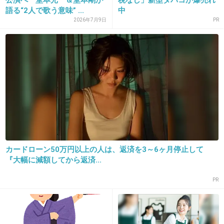
語る“2人で歌う意味” ...
中
本当のファンだったら2人共好きなはずなのに
2026年7月9日
PR
ね
+1527
-22
カードローン50万円以上の人は、返済を3～6ヶ月停止して
『大幅に減額してから返済...
16. 匿名
2016/01/06(水) 13:48:35
たとえ片方が好きでもいちいち宣言する神経が
PR
わからない
勝手に思ってればいいじゃん
もしくは仲間内だけでさ