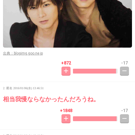
出典：blogimg.goo.ne.jp
+872
-17
2. 匿名
2016/01/06(水) 13:46:51
相当我慢ならなかったんだろうね。
+1848
-17