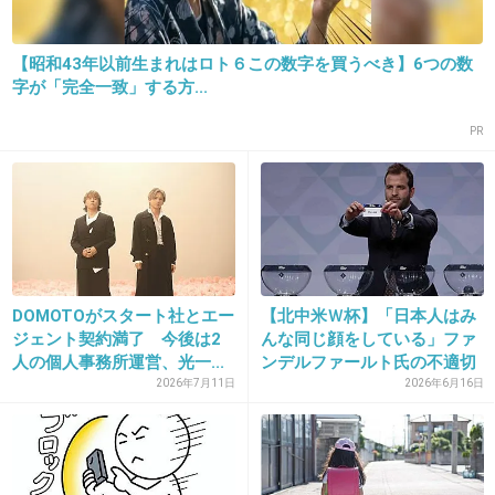
まさにそれ。
+159
-4
【昭和43年以前生まれはロト６この数字を買うべき】6つの数
字が「完全一致」する方...
PR
23. 匿名
2016/01/06(水) 13:50:05
がるちゃんでは、嵐ヲタにはおかしい人多いと
か言われてるけど、それに隠れて何処のファン
もおかしい人多いね(笑)
普通にファンやってる人たちには迷惑だろー
ね。
DOMOTOがスタート社とエー
【北中米Ｗ杯】「日本人はみ
ジェント契約満了 今後は2
んな同じ顔をしている」ファ
+567
-14
人の個人事務所運営、光一...
ンデルファールト氏の不適切
発...
2026年7月11日
2026年6月16日
24. 匿名
2016/01/06(水) 13:50:07
ジャニオタは女どころか人間捨ててる化物ばかりだからなあ