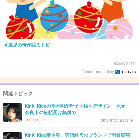
34. 匿名
2016/01/06(水) 13:53:30
>>26
嵐だけじゃなくジャニヲタ全部に言えるわ
SMAPファンにだって言えるよ
４歳児の母が語るトピ
話題になってないだけで、ドーム付近に住んで
る身としては何処のファンもマナー悪すぎる。
2026年7月13日
ジャニーズだけじゃないけどな
Recommended by
+332
-20
関連トピック
KinKi Kidsの堂本剛が母子手帳をデザイン 地元・
35. 匿名
2016/01/06(水) 13:53:30
奈良市の依頼受け無償で
109コメント
>>18
2013/04/21(日) 23:19
自分も剛が言ったところで何も変わらないと思
KinKi Kids堂本剛、実姉経営のブランドで副業疑惑