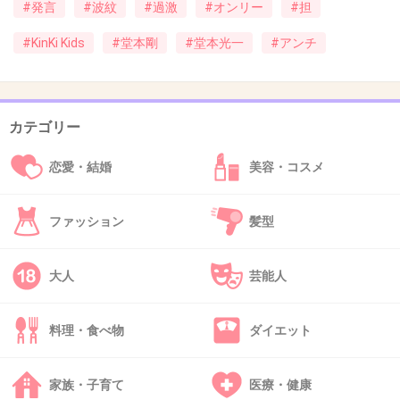
個々でも一緒でも素敵 それが全ての答えだと
#発言
#波紋
#過激
#オンリー
#担
思ってるよ
#KinKi Kids
#堂本剛
#堂本光一
#アンチ
+456
-36
カテゴリー
39. 匿名
2016/01/06(水) 13:54:25
本人達は仲良くやってるのにファン同士でいが
恋愛・結婚
美容・コスメ
み合い、しかも本人達に知れて本人の口で注意
させるなんて悲しいことだよ。
ファッション
髪型
+498
-2
大人
芸能人
料理・食べ物
ダイエット
40. 匿名
2016/01/06(水) 13:55:45
何年か前に光一が自分のファンに苦言を呈した
家族・子育て
医療・健康
らしいけど火に油だったんだよね