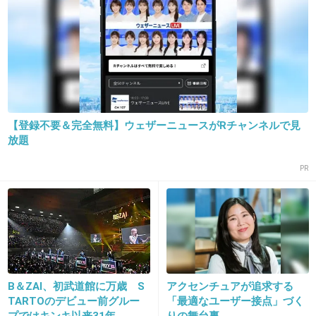
19. 匿名
2016/01/06(水) 13:49:21
どっちが好きー？私は〇〇派！
とかいうユルい感じじゃないのか。
【登録不要＆完全無料】ウェザーニュースがRチャンネルで見
結構楽しいのにと思ったけど。
放題
そうじゃないんだね。アンチはたしかにいただ
PR
けない。
+863
-12
20. 匿名
2016/01/06(水) 13:49:23
B＆ZAI、初武道館に万歳 S
アクセンチュアが追求する
キンキのファン そんな人いるんだ…
TARTOのデビュー前グルー
「最適なユーザー接点」づく
キンキなんて2人とも仲いいんだから、そのあ