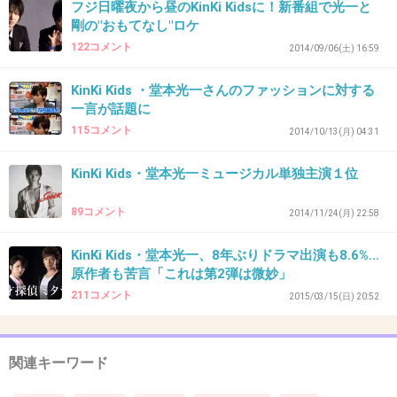
フジ日曜夜から昼のKinKi Kidsに！新番組で光一と
剛の"おもてなし"ロケ
122コメント
2014/09/06(土) 16:59
37. 匿名
2016/01/06(水) 13:53:47
KinKi Kids ・堂本光一さんのファッションに対する
○○派はいいと思うけど、
一言が話題に
○○オンリーはいかんでしょ。
115コメント
2014/10/13(月) 04:31
+434
-6
KinKi Kids・堂本光一ミュージカル単独主演１位
89コメント
2014/11/24(月) 22:58
38. 匿名
2016/01/06(水) 13:53:57
KinKi Kids・堂本光一、8年ぶりドラマ出演も8.6%…
どちら派ではなくずっーとKinKiのファンである
原作者も苦言「これは第2弾は微妙」
私から見て、光一オンリーファンの言い分も
211コメント
2015/03/15(日) 20:52
ね わかる部分もあったりもします
でも色々ありながらもここまできた今の二人は
関連キーワード
素晴らしい