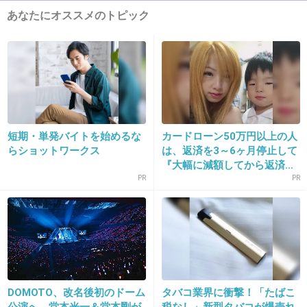
どっちでもいい。
あなたにオススメのトピック
+57
-182
13. 匿名
2016/01/06(水) 13:48:18
宗教みたい
+83
-205
短期・単発バイトを始めるな
カードローン50万円以上の人
らショットワークス
は、返済を3～6ヶ月停止して
『大幅に減額してから返済...
PR
PR
14. 匿名
2016/01/06(水) 13:48:34
そういうこと普通に言えるKinKi Kids好き
+1706
-25
DOMOTO、改名後初のドーム
タバコ業界に衝撃！「たばこ
15. 匿名
2016/01/06(水) 13:48:33
公演へ 堂本光一＆堂本剛が
税なし」新型タバコが爆売れ