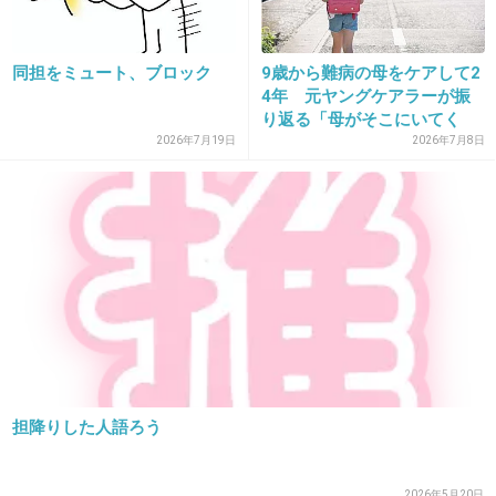
+62
-140
同担をミュート、ブロック
9歳から難病の母をケアして2
4年 元ヤングケアラーが振
り返る「母がそこにいてく
25. 匿名
2016/01/06(水) 13:50:27
れ...
2026年7月19日
2026年7月8日
この人達のファンさ必ず一人だよね
しかもジャニ以外の芸能人も平気で批判してたりで嫌いになってしまった
+48
-98
26. 匿名
2016/01/06(水) 13:50:44
こうやってはっきり注意してやればいいんだよ
バカなジャニオタどもにそうゆう行動は本人た
ちに嫌われるだけって教えてやれ
担降りした人語ろう
嵐ファンの迷惑オタもしっかり教育しろ
マナー悪すぎる
2026年5月20日