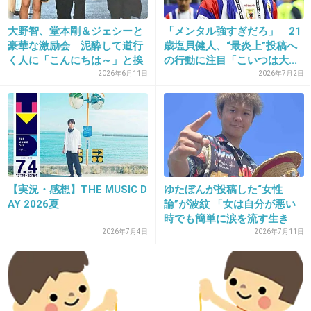
大野智、堂本剛＆ジェシーと
「メンタル強すぎだろ」 21
+308
-5
豪華な激励会 泥酔して道行
歳塩貝健人、“最炎上”投稿へ
く人に「こんにちは～」と挨
の行動に注目「こいつは大...
拶...
2026年6月11日
2026年7月2日
32. 匿名
2016/01/06(水) 13:52:50
キンキファン、迷惑がられてる(笑)
+261
-11
【実況・感想】THE MUSIC D
ゆたぼんが投稿した“女性
AY 2026夏
論”が波紋 「女は自分が悪い
33. 匿名
2016/01/06(水) 13:52:56
時でも簡単に涙を流す生き
物」...
2026年7月4日
2026年7月11日
本人たちは仲悪くないのにね
剛の悪口言われるの辛かったんだろうな
+459
-12