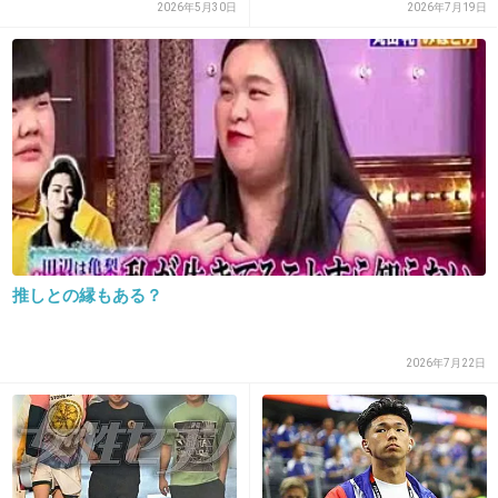
29. 匿名
2016/01/06(水) 13:51:17
声…“...
ァ...
2026年5月30日
2026年7月19日
自分の悪口言うなってことじゃなくて
自分のファンを思ってのことでしょうね剛く
ん。
+527
-14
30. 匿名
2016/01/06(水) 13:51:42
光一が言えばいいのに
推しとの縁もある？
解散要求してるのは光一の客だよ
+832
-23
2026年7月22日
31. 匿名
2016/01/06(水) 13:52:02
よっぽど醜い争いがあると想像…