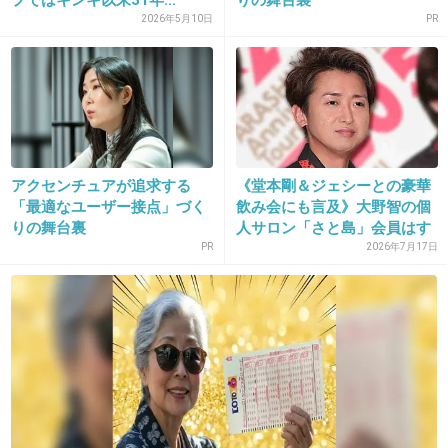
プではキンキ以来31年...
りの舞台裏
んたの担当の仲間を悪く言うってもうファンじ
2026年5月10日
PR
ゃないよな
+988
-12
21. 匿名
2016/01/06(水) 13:49:29
アクセンチュアが追求する
《堂本剛＆ジェシーとの豪華
ジャニオタって頭おかしいもんね
「最適なユーザー接点」づく
飲み会にも言及》大野智の個
りの舞台裏
人サロン「さと島」会員はす
キンキの二人も色々迷惑かけられたんだろう
で...
PR
2026年7月17日
な。同情する
+613
-43
22. 匿名
2016/01/06(水) 13:49:42
>>11