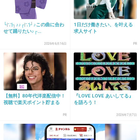
+1215
-13
└⁠|⁠∵⁠|⁠┐⁠♪♪⁠┌⁠|⁠∵⁠|⁠┘⁠♪この曲に合わ
1日だけ働きたい、を叶える
せて踊りたい♪⁠┌⁠...
求人サイト
17. 匿名
2016/01/06(水) 13:48:52
2026年6月16日
PR
キモい
+43
-150
18. 匿名
2016/01/06(水) 13:49:15
ぶっちゃけキンキ解散要望やゴチャつかせてる
【無料】80年代洋楽配信中！
『LOVE LOVE あいしてる』
視聴で楽天ポイント貯まる
を語ろう！
のはアンリー（光一オンリー）だから、剛が何
言ってもだめなんだよね。光一が正面切って言
PR
2026年7月7日
わないと。
+1206
-27