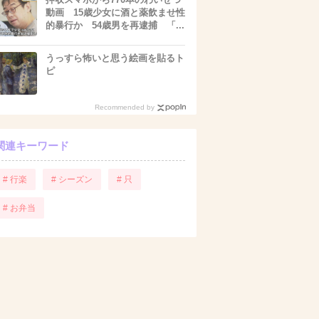
動画 15歳少女に酒と薬飲ませ性
的暴行か 54歳男を再逮捕 「...
うっすら怖いと思う絵画を貼るト
ピ
Recommended by
関連キーワード
# 行楽
# シーズン
# 只
# お弁当