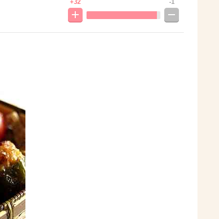
+32
-1