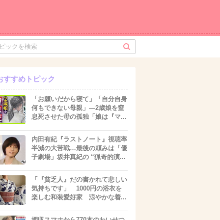
おすすめトピック
「お願いだから寝て」「自分自身
何もできない母親」―2歳娘を窒
息死させた母の孤独「娘は『マ...
内田有紀『ラストノート』視聴率
半減の大苦戦…最後の頼みは「優
子劇場」坂井真紀の “猟奇的演...
「『貧乏人』だの書かれて悲しい
気持ちです」 1000円の浴衣を
楽しむ和装愛好家 涼やかな着...
押収スマホから770本のわいせつ