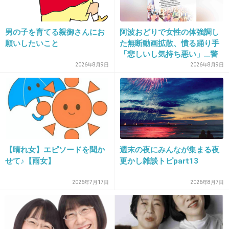
男の子を育てる親御さんにお
阿波おどりで女性の体強調し
17. 匿名
2013/10/18(金) 19:24:26
願いしたいこと
た無断動画拡散、憤る踊り手
男性に何があったんだ
「悲しいし気持ち悪い」…警
察への相談も検討
2026年8月9日
2026年8月9日
+25
-2
18. 匿名
2013/10/18(金) 19:24:59
自殺の原因に友人が関係しているのかな
【晴れ女】エピソードを聞か
週末の夜にみんなが集まる夜
+50
-0
せて♪【雨女】
更かし雑談トピpart13
2026年7月17日
2026年8月7日
19. 匿名
2013/10/18(金) 19:27:37
偏見かな？ 長崎県の人、気性激しいのかな？ 私としては、驚いた事件多い
と思う。