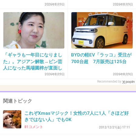
面を目の前で見せつけてトラウマにさせる事に
2026年8月9日
2026年8月9日
よって、恨みを晴らそうとしたのかもしれな
い。
+38
-0
「ギャラも一年目になりまし
BYDの軽EV「ラッコ」受注が
35. 匿名
2013/10/18(金) 19:55:03
た」。アジアン解散→ピン芸
700台超 7月販売は125台
人になった馬場園梓が直面し
地元だけどあんまりいいイメージがないみたい
た現実、そして携える芸人と
2026年8月9日
2026年8月9日
で悲しい(ﾉ_･｡)
しての矜持
Recommended by
+28
-1
関連トピック
これぞXmasマジック！女性の7人に1人「さほど好
36. 匿名
2013/10/18(金) 20:00:53
きではない人」でもOK
関東で銃持ったまま失踪してる警察がいます。
81コメント
2012/12/21(金) 17:11
今日ニュースでやっておりました。