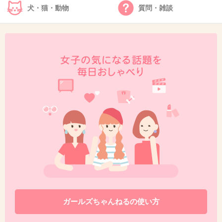
犬・猫・動物
質問・雑談
44. 匿名
2013/10/18(金) 21:00:18
43
いや本当ですよ！
私が初めて長崎に来たときに案内されました。
なんか感動しましたあの時！
今まで東京に住んでて優しさなんか感じれなか
ったけど長崎にきてポカポカします
+19
-9
45. 匿名
2013/10/18(金) 21:12:26
ガールズちゃんねるの使い方
長崎の人が親切なのは（もちろん人によるかも