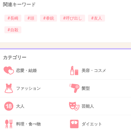
関連キーワード
40. 匿名
2013/10/18(金) 20:14:28
え…
#長崎
#頭
#拳銃
#呼び出し
#友人
上戸町在住なんですけど…
#自殺
+6
-5
カテゴリー
41. 匿名
2013/10/18(金) 20:15:51
39さん
恋愛・結婚
美容・コスメ
36です、そうなんですね。
事件が失踪か分からないみたいなのですが、拳銃を持ち歩
いているそうなので気をつけ下さいと呼びかけておりまし
ファッション
髪型
た。
どちらにしろご家族も心配されてると思いますので早く見
大人
芸能人
つかってほしいなと思います。
+10
-3
料理・食べ物
ダイエット