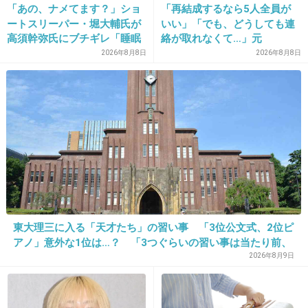
「あの、ナメてます？」ショ
「再結成するなら5人全員が
長崎って怖い事件が多い気がする…
ートスリーパー・堀大輔氏が
いい」「でも、どうしても連
+13
-32
高須幹弥氏にブチギレ「睡眠
絡が取れなくて…」元
不足の人＝キレやすい」SNS
ZONE・MIZUHO（38）が明
2026年8月8日
2026年8月8日
で物議
かす「19年ぶりに芸能界復
帰」した本当の理由
28. 匿名
2013/10/18(金) 19:40:25
ホントに自殺？
+21
-1
29. 匿名
2013/10/18(金) 19:41:42
長崎在住ですが温厚な方がほとんどですよ。
東大理三に入る「天才たち」の習い事 「3位公文式、2位ピ
アノ」意外な1位は…？ 「3つぐらいの習い事は当たり前、
4つ以上の家庭も多数」
2026年8月9日
道に迷ったら相手の方から来てくれるし
+55
-11