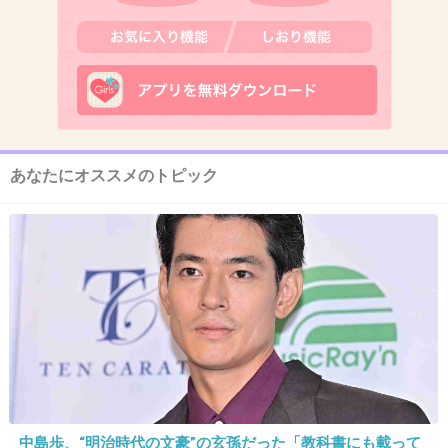
11. 匿名
2013/10/18(金) 19:22:09
やるなら誰もこない場所で一人でやりなよ(´･_･
`)
+63
-3
あなたにオススメのトピック
12. 匿名
2013/10/18(金) 19:22:24
ほんとうに自殺なのかな、拳銃どこで手に入れ
たの・・・
自殺したっていうのは呼び出された３人の証言
なんでしょ？
+147
-3
中島歩、“明治時代の文豪”の玄孫だった「教科書にも載って