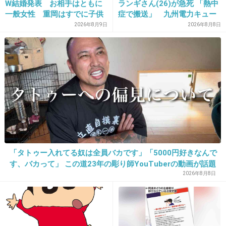
W結婚発表 お相手はともに
ランギさん(26)が急死 「熱中
k=201309/2013091700804
一般女性 重岡はすでに子供
症で搬送」 九州電力キュー
も「尊い」
デンヴォルテクスで練習中
2026年8月9日
2026年8月8日
+16
-2
「タトゥー入れてる奴は全員バカです」「5000円好きなんで
す、バカって」 この道23年の彫り師YouTuberの動画が話題
16. 匿名
2013/10/18(金) 19:24:06
2026年8月8日
もっと若かったらイジメの可能性も考えるけ
ど、この件は違うよね…
+26
-6