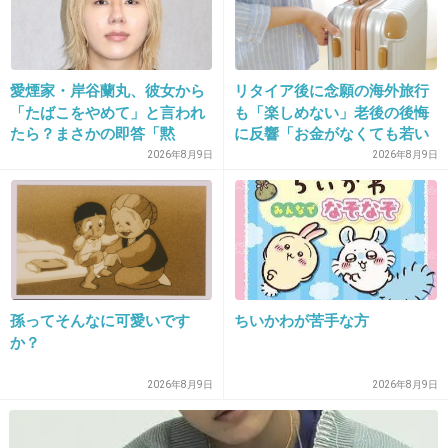
30. 匿名
2013/10/18(金) 19:45:09
愛煙家・岸谷蘭丸、彼女から
リタイア後に念願の海外旅行
↑それはちょっと…
「たばこをやめて」と言われ
も「楽しめない」老後の後悔
ウチの地元だって！ってとこいっぱいアルと思うよ
たら？まさかの即答「黙
に反響「お金がなくても若い
都会じゃない限り道くらい教えてくれるし都会でも結構教
れ！」
うちに？」50代以上の切実な
2026年8月9日
2026年8月9日
えてくれる。
声
+29
-21
31. 匿名
2013/10/18(金) 19:46:54
30 徒歩で一時間くらいなら案内してくれるの
孫ってそんなに可愛いです
ちいかわが苦手な方
か？
は長崎だけ！
2026年8月9日
2026年8月9日
+30
-19