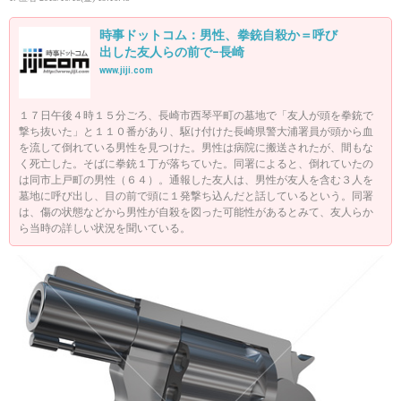
時事ドットコム：男性、拳銃自殺か＝呼び
出した友人らの前で−長崎
www.jiji.com
１７日午後４時１５分ごろ、長崎市西琴平町の墓地で「友人が頭を拳銃で
撃ち抜いた」と１１０番があり、駆け付けた長崎県警大浦署員が頭から血
を流して倒れている男性を見つけた。男性は病院に搬送されたが、間もな
く死亡した。そばに拳銃１丁が落ちていた。同署によると、倒れていたの
は同市上戸町の男性（６４）。通報した友人は、男性が友人を含む３人を
墓地に呼び出し、目の前で頭に１発撃ち込んだと話しているという。同署
は、傷の状態などから男性が自殺を図った可能性があるとみて、友人らか
ら当時の詳しい状況を聞いている。