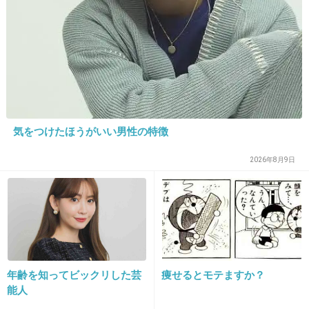
32. 匿名
2013/10/18(金) 19:49:49
長崎県も結構893さん多いよね。
+44
-11
気をつけたほうがいい男性の特徴
33. 匿名
2013/10/18(金) 19:51:42
2026年8月9日
32極道って言えば？
+8
-16
34. 匿名
2013/10/18(金) 19:52:08
呼び出された3人は本当に友達だったのか？
年齢を知ってビックリした芸
痩せるとモテますか？
能人
実は男性はその3人に恨みがあって、最期の場