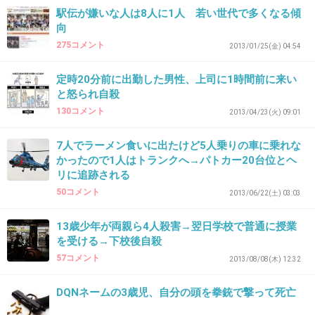
駅伝が嫌いな人は8人に1人 若い世代で多くなる傾
私服に着替えて警察の服は駅のトイレに置いて
向
新幹線に乗ったらしいです。
275コメント
2013/01/25(金) 04:54
拳銃は持ったままです。
定時20分前に出勤した男性、上司に1時間前に来い
+34
-1
と怒られ自殺
130コメント
2013/04/23(火) 09:01
7人でラーメン食いに出たけど5人乗りの車に乗れな
37. 匿名
2013/10/18(金) 20:05:33
かったので1人はトランクへ→パトカー20台位とヘ
その友人と何かあったのかな？
リに追跡される
50コメント
2013/06/22(土) 03:03
あとこれで思い出したんだけど同級生の男の子
13歳少年が両親ら4人殺害→翌日学校で普通に授業
呼び出して目の前で飛び降りた子の件はどうな
を受ける→下校後自殺
ったんだろ？
57コメント
2013/08/08(木) 12:32
+11
-1
DQNネームの3歳児、自分の頭を拳銃で撃って死亡