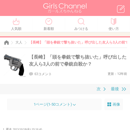
人気順
新着順
みつける
使い方
大人
【長崎】「頭を拳銃で撃ち抜いた」呼び出した友人ら3人の前で
【長崎】「頭を拳銃で撃ち抜いた」呼び出した
友人ら3人の前で拳銃自殺か？
63コメント
更新：12年前
次
最後
1ページ(1-50コメント)
画像
1. 匿名
2013/10/18(金) 19:16:45