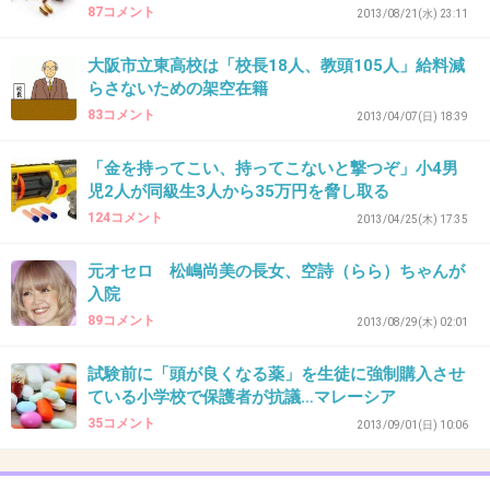
87コメント
2013/08/21(水) 23:11
38. 匿名
2013/10/18(金) 20:06:41
大阪市立東高校は「校長18人、教頭105人」給料減
こんな事件があると必ず、○○県って…と言い出
らさないための架空在籍
す人いますよね。
83コメント
2013/04/07(日) 18:39
日本中どこでも同じですよ。
「金を持ってこい、持ってこないと撃つぞ」小4男
全国津々浦々、いろんな人がいると思います。
児2人が同級生3人から35万円を脅し取る
124コメント
2013/04/25(木) 17:35
+85
-0
元オセロ 松嶋尚美の長女、空詩（らら）ちゃんが
入院
39. 匿名
2013/10/18(金) 20:08:48
89コメント
2013/08/29(木) 02:01
36北信越地方行き（兎に角北上）してるらしい。北よりの
試験前に「頭が良くなる薬」を生徒に強制購入させ
方犠牲にさせられないように御用心です
ている小学校で保護者が抗議…マレーシア
+10
-2
35コメント
2013/09/01(日) 10:06