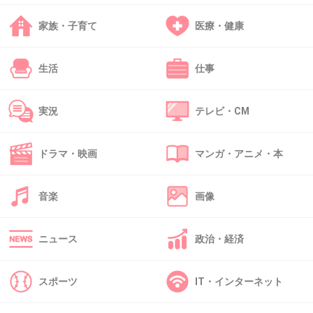
家族・子育て
医療・健康
42. 匿名
2013/10/18(金) 20:48:44
愛知県に住んでいますが長崎県へ旅行へ行くと
生活
仕事
とてもいい人沢山居ますよ!!
確かに世間的に大きな事件ありますが、いい人
実況
テレビ・CM
の方が多いですー
+18
-4
ドラマ・映画
マンガ・アニメ・本
音楽
画像
43. 匿名
2013/10/18(金) 20:56:12
31さん
ニュース
政治・経済
徒歩で1時間って笑
+11
-7
スポーツ
IT・インターネット