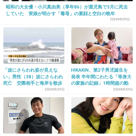
+40
-0
昭和の大女優・小川真由美（享年86）が鹿児島で3月に死去
していた 実娘が明かす「毒母」の素顔と空白の晩年
2026年8月9日
25. 匿名
2013/10/18(金) 19:32:31
ホントに自殺？
+34
-2
「波にさらわれ姿が見えな
HIKAKIN、第2子男児誕生を
26. 匿名
2013/10/18(金) 19:33:19
い」男性（38）波にさらわれ
発表 半年間にわたる「等身大
死亡 交際相手と海岸を散歩
の家族の記録」1時間超の動
真っ先になぜ銃を持ってるんだ、と思ってしま
中 当時は波浪注意報 千葉・
画とともに感謝伝える
2026年8月9日
2026年8月9日
った。
いすみ市
+53
-0
27. 匿名
2013/10/18(金) 19:36:04