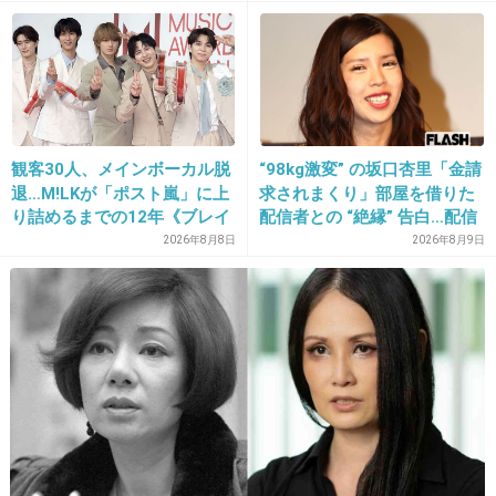
小学生女児が、同級生を切りつける事件も確か長崎県。
+10
-34
23. 匿名
2013/10/18(金) 19:30:18
観客30人、メインボーカル脱
“98kg激変” の坂口杏里「金請
墓地は早すぎるだろ…
退…M!LKが「ポスト嵐」に上
求されまくり」部屋を借りた
り詰めるまでの12年《ブレイ
配信者との “絶縁” 告白…配信
ク秘話》
者側は「逃げられた」荷物放
2026年8月8日
2026年8月9日
出典：comps.canstockphoto.com
置に怒り心頭
+16
-5
24. 匿名
2013/10/18(金) 19:30:41
事件の背後にすごいドラマが隠されてるのかも