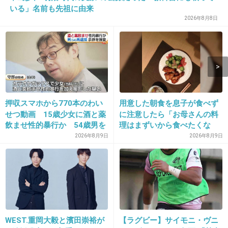
いる」名前も先祖に由来
13. 匿名
2013/10/18(金) 19:22:53
2026年8月8日
銃は暴力団経由で入手したのかな
+25
-2
14. 匿名
2013/10/18(金) 19:23:25
押収スマホから770本のわい
用意した朝食を息子が食べず
自殺にみせかけた殺人と思ったけどムリがある
せつ動画 15歳少女に酒と薬
に注意したら「お母さんの料
飲ませ性的暴行か 54歳男を
理はまずいから食べたくな
かな…
再逮捕 「薬もありますよ」
い」と…「まずいなら食べな
2026年8月9日
2026年8月9日
とSNSで誘い出し
くていい。今後は自分で食事
+91
-2
を用意しなさい。お金は渡
す」と言った話が議論に
15. 匿名
2013/10/18(金) 19:23:40
これも不思議な事件だった
WEST.重岡大毅と濱田崇裕が
【ラグビー】サイモニ・ヴニ
http://www.jiji.com/jc/zc?