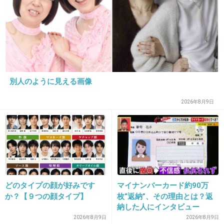
+16
-63
20. 匿名
2013/10/18(金) 19:28:16
拳銃の入手経路が気になる。
別人のように見える画像
+40
-1
2026年8月9日
21. 匿名
2013/10/18(金) 19:29:27
長崎でこんな事が…。ショックです…。
+34
-1
どのタイプの顔が好みです
マイナンバーカード約90万
か？【９つの顔タイプ】
枚“返納”、その理由とは？返
22. 匿名
2013/10/18(金) 19:30:05
納した人にインタビュー
2026年8月9日
2026年8月9日
19