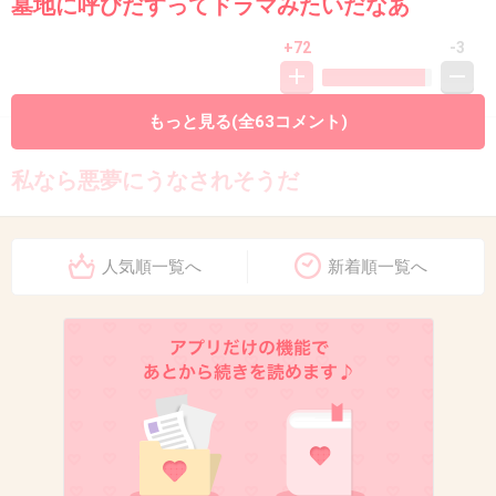
墓地に呼びだすってドラマみたいだなあ
+72
-3
もっと見る(全63コメント)
9. 匿名
2013/10/18(金) 19:21:04
私なら悪夢にうなされそうだ
出典：t.pimg.jp
人気順一覧へ
新着順一覧へ
+88
-1
10. あんこ
2013/10/18(金) 19:21:06
バカだなぁー‥‥。
+8
-14