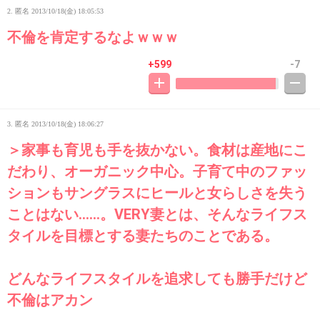
2. 匿名
2013/10/18(金) 18:05:53
不倫を肯定するなよｗｗｗ
+599
-7
3. 匿名
2013/10/18(金) 18:06:27
＞家事も育児も手を抜かない。食材は産地にこ
だわり、オーガニック中心。子育て中のファッ
ションもサングラスにヒールと女らしさを失う
ことはない……。VERY妻とは、そんなライフス
タイルを目標とする妻たちのことである。
どんなライフスタイルを追求しても勝手だけど
不倫はアカン