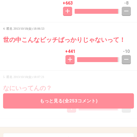
+663
-8
4. 匿名
2013/10/18(金) 18:06:53
世の中こんなビッチばっかりじゃないって！
+441
-10
5. 匿名
2013/10/18(金) 18:07:21
なにいってんの？
+362
-9
もっと見る(全253コメント)
6. 匿名
2013/10/18(金) 18:07:23
ごく一部の特殊な人を取り上げて「流行して