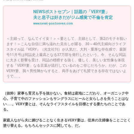
NEWSポストセブン｜話題の「VERY妻」
夫と息子は好きだがジム感覚で不倫を肯定
www.news-postseven.com
＜主婦って、なんてイイ女！＞＜妻として、主婦として、第2のモテキ狙い
ます！＞こんな自信に満ち溢れた見出しが躍る、30～40代主婦向けライフ
スタイル誌『VERY』（光文社刊）が人気だ。大判・重厚な存在感で、最新
号11月号は同誌史上最高となる37万部を発行したという。今、そんな同誌
に大きく影響を受け、同誌の標榜する強く、優しく、美しい女性像を体現
する「VERY妻」なる言葉が流行しているのをご存じだろうか。だが、この
VERY妻、我々男性陣からすると、両手をあげて礼賛できる存在ではないよ
うで……。
（抜粋）家事も育児も手を抜かない。食材は産地にこだわり、オーガニック中
心。子育て中のファッションもサングラスにヒールと女らしさを失うことはな
い……。VERY妻とは、そんなライフスタイルを目標とする妻たちのことであ
る。
家庭人ながら夫に媚びることなく生きるVERY妻は、従来の主婦像をことごとく
塗り替える。もちろんセックスに関しても、だ。