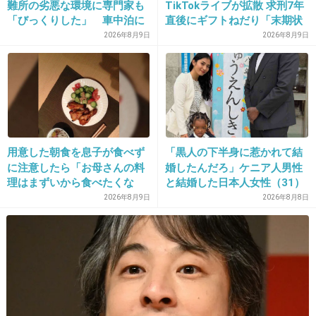
14. 匿名
2013/10/18(金) 18:09:09
難所の劣悪な環境に専門家も
TikTokライブが拡散 求刑7年
「びっくりした」 車中泊に
直後にギフトねだり「末期状
ﾚｽの不倫主婦は多分あてつけもありでそういう
もリスクが 「熱したフライ
態」と話題
2026年8月9日
2026年8月9日
ことしてそう。
パンに飛び込むようなもの」
うちもﾚｽで、悲しくて寂しくて実際はできない
けど不倫してやろうかとひねくれた考えがよぎ
るときあるもん。
+339
-13
用意した朝食を息子が食べず
「黒人の下半身に惹かれて結
に注意したら「お母さんの料
婚したんだろ」ケニア人男性
理はまずいから食べたくな
と結婚した日本人女性（31）
い」と…「まずいなら食べな
に“誹謗中傷”殺到…本人が語
2026年8月9日
2026年8月8日
15. 匿名
2013/10/18(金) 18:09:30
くていい。今後は自分で食事
る、日本で感じる“外国人差
妄想主婦では？！？！(・・;)
を用意しなさい。お金は渡
別”のリアル
一部の人でしょ(-_-;)
す」と言った話が議論に
+102
-5