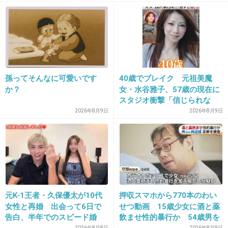
メでしょ。
でもバカみたいにこれ読んで憧れる人とかいる
のかな？
+131
-4
孫ってそんなに可愛いです
40歳でブレイク 元祖美魔
か？
女・水谷雅子、57歳の現在に
19. 匿名
2013/10/18(金) 18:10:50
スタジオ衝撃「信じられな
い」「やっぱすごいね」
2026年8月9日
2026年8月9日
この記事が何を提唱したいのか理解出来ない
が、ずいぶん都合の良い話しだということだけ
は分かる。
+99
-0
元K-1王者・久保優太が10代
押収スマホから770本のわい
女性と再婚 出会って6日で
せつ動画 15歳少女に酒と薬
20. 匿名
2013/10/18(金) 18:10:50
告白、半年でのスピード婚
飲ませ性的暴行か 54歳男を
夫婦間ではセックスレスが増えてて
2026年8月8日
2026年8月9日