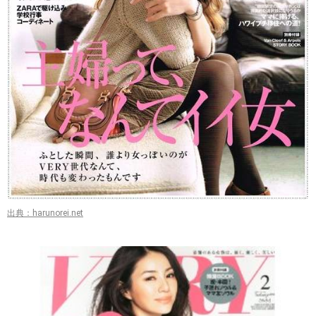
出典：harunorei.net