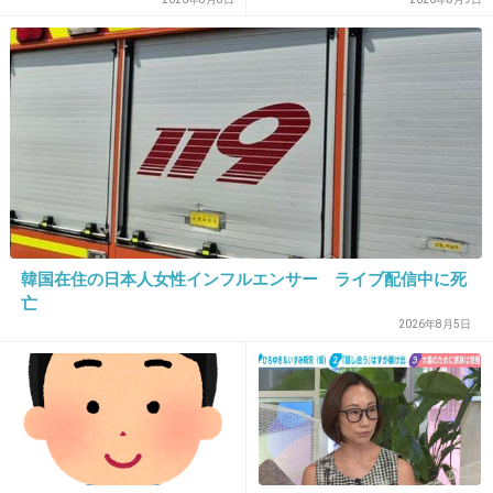
再逮捕 「薬もありますよ」
とSNSで誘い出し
夫も妻もそれぞれ外でしてるって…
一体どうなってるの？！
+197
-7
21. 匿名
2013/10/18(金) 18:11:00
はぁ？？？
韓国在住の日本人女性インフルエンサー ライブ配信中に死
+34
-5
亡
2026年8月5日
22. 匿名
2013/10/18(金) 18:11:17
なんだ、それ？
アホな女達だ。
+62
-8