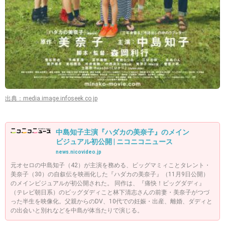
出典：media.image.infoseek.co.jp
中島知子主演『ハダカの美奈子』のメイン
ビジュアル初公開 | ニコニコニュース
news.nicovideo.jp
元オセロの中島知子（42）が主演を務める、ビッグマミィことタレント・
美奈子（30）の自叙伝を映画化した『ハダカの美奈子』（11月9日公開）
のメインビジュアルが初公開された。 同作は、『痛快！ビッグダディ』
（テレビ朝日系）のビッグダディこと林下清志さんの前妻・美奈子がつづ
った半生を映像化。父親からのDV、10代での妊娠・出産、離婚、ダディと
の出会いと別れなどを中島が体当たりで演じる。