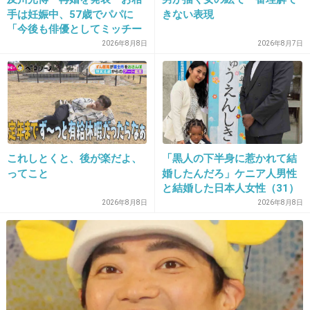
手は妊娠中、57歳でパパに
きない表現
出典：media.image.infoseek.co.jp
「今後も俳優としてミッチー
として精進」
2026年8月8日
2026年8月7日
中島知子主演『ハダカの美奈子』のビジュ
アル初公開…キャストも発表
girlschannel.net
中島知子主演『ハダカの美奈子』のビジュアル初公開…キャストも発表 中
島知子主演『ハダカの美奈子』のビジュアル初公開 キャストも発表 ニュ
ース-ORICON STYLE-元オセロの中島知子（41）が主演を務める、ビッグマ
これしとくと、後が楽だよ、
「黒人の下半身に惹かれて結
ミィことタレント・美奈子（30）の自叙伝を映画...
ってこと
婚したんだろ」ケニア人男性
と結婚した日本人女性（31）
に“誹謗中傷”殺到…本人が語
2026年8月8日
2026年8月8日
る、日本で感じる“外国人差
+155
-5
別”のリアル
21. 匿名
2013/10/16(水) 13:51:45
テラスハウスのやついる。きも