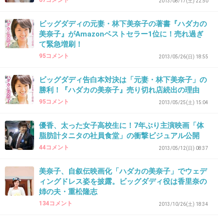
67コメント
2013/08/17(土) 22:50
ビッグダディの元妻・林下美奈子の著書『ハダカの
美奈子』がAmazonベストセラー1位に！売れ過ぎ
39. 匿名
2013/10/16(水) 13:56:21
て緊急増刷！
フルボッコにされて泣く美奈子
95コメント
2013/05/26(日) 18:55
密かに次の日曜日の放送楽しみ
ビッグダディ告白本対決は「元妻・林下美奈子」の
勝利！『ハダカの美奈子』売り切れ店続出の理由
美奈子「再婚したくてしょうがない」発言
をシングルマザー20人から激しく非難され
95コメント
2013/05/25(土) 15:04
涙
girlschannel.net
優香、太った女子高校生に！7年ぶり主演映画「体
美奈子「再婚したくてしょうがない」発言をシングルマザー20人から激し
脂肪計タニタの社員食堂」の衝撃ビジュアル公開
く非難され涙 美奈子「再婚したくてしょうがない」非難され涙 (1/3ページ)
44コメント
2013/05/12(日) 08:37
- 芸能社会 - SANSPO.COM（サンスポ）フジテレビ系バラエティー「テレビ
シャカイ実験 あすなろラボ」（日曜９・０）...
美奈子、自叙伝映画化「ハダカの美奈子」でウェデ
ィングドレス姿を披露。ビッグダディ役は香里奈の
姉の夫・重松隆志
+152
-12
134コメント
2013/10/26(土) 18:34