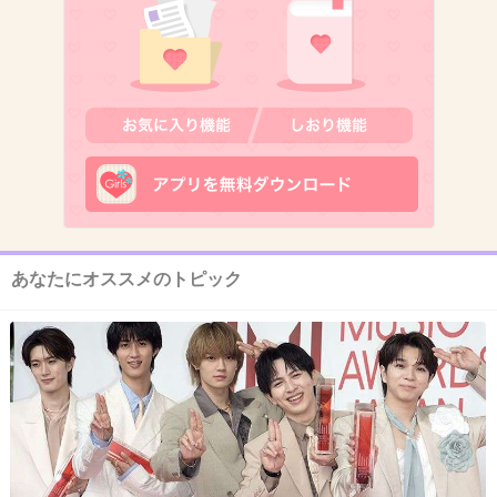
10. 匿名
2013/10/16(水) 13:50:03
なんで原作者と女優のあいだに10以上の年齢差
があるの？
ミスキャスト
+346
-5
あなたにオススメのトピック
11. 匿名
2013/10/16(水) 13:50:04
ほんとにやるんだ(笑)
すごい美化されてますけど～
+361
-5