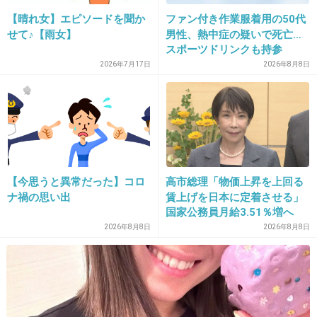
【晴れ女】エピソードを聞か
ファン付き作業服着用の50代
+340
-12
せて♪【雨女】
男性、熱中症の疑いで死亡…
スポーツドリンクも持参
2026年7月17日
2026年8月8日
32. 匿名
2013/10/16(水) 13:54:39
うわー…
+29
-5
【今思うと異常だった】コロ
高市総理「物価上昇を上回る
33. 匿名
2013/10/16(水) 13:54:50
ナ禍の思い出
賃上げを日本に定着させる」
国家公務員月給3.51％増へ
てっちゃん、、、仕事は選ぼうよ
人事院の勧告を受け
2026年8月8日
2026年8月8日
出典：stat.profile.ameba.jp
+500
-17