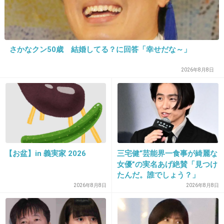
+271
-131
さかなクン50歳 結婚してる？に回答「幸せだな～」
22. 匿名
2013/10/16(水) 13:51:59
2026年8月8日
最近の美奈子、前よりきらいじゃなくなってきた
+42
-214
23. 匿名
2013/10/16(水) 13:52:19
見たい人いるの？
【お盆】in 義実家 2026
三宅健”芸能界一食事が綺麗な
見たい人 → ＋
女優”の実名あげ絶賛「見つけ
見たくない→ －
たんだ。誰でしょう？」
2026年8月8日
2026年8月8日
+90
-1138