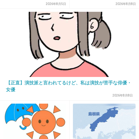
てっちゃん‼︎仕事選んで〜‼︎
2026年8月5日
2026年8月8日
+305
-21
30. 匿名
2013/10/16(水) 13:54:19
デブの洗脳師がビックダディや美奈子大好きな
んだろうねｗ
+126
-8
【正直】演技派と言われてるけど、私は演技が苦手な俳優・
女優
2026年8月8日
31. 匿名
2013/10/16(水) 13:54:20
＞テラスハウスに出演している俳優志望の“てっ
ちゃん”こと菅谷哲也
なぜ断らなかったｗ