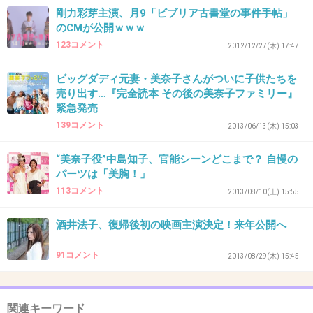
剛力彩芽主演、月9「ビブリア古書堂の事件手帖」
のCMが公開ｗｗｗ
40. 匿名
2013/10/16(水) 13:56:32
123コメント
2012/12/27(木) 17:47
キャスティング美化し過ぎでは？
ビッグダディ元妻・美奈子さんがついに子供たちを
+55
-0
売り出す…『完全読本 その後の美奈子ファミリー』
緊急発売
139コメント
2013/06/13(木) 15:03
41. 匿名
2013/10/16(水) 13:57:07
“美奈子役”中島知子、官能シーンどこまで？ 自慢の
いい加減子供がかわいそうと思わないの？
パーツは「美胸！」
113コメント
2013/08/10(土) 15:55
出典：thumbnail.image.rakuten.co.jp
酒井法子、復帰後初の映画主演決定！来年公開へ
91コメント
2013/08/29(木) 15:45
+148
-2
関連キーワード