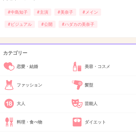
42. 匿名
2013/10/16(水) 13:57:16
てっちゃんこれでちゃだめだろｗｗｗ
#中島知子
#主演
#美奈子
#メイン
#ビジュアル
#公開
#ハダカの美奈子
てっちゃん多少は仕事選べないのか・・・
+185
-5
カテゴリー
恋愛・結婚
美容・コスメ
43. 匿名
2013/10/16(水) 13:57:44
美奈子は もう いい …。こんな作品を世に出そ
ファッション
髪型
うと思った製作側と監督の頭の中が どうなって
るの？
大人
芸能人
+76
-3
料理・食べ物
ダイエット
44. 匿名
2013/10/16(水) 13:57:56