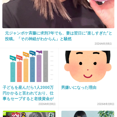
34. 匿名
2013/10/16(水) 13:54:59
遠目から見たとき、中島知子がほんとに美奈子
に見えた!!
マジでこんな映画、誰が見るんだ…!?
元ジャンポケ斉藤に求刑7年でも、妻は翌日に“楽しすぎた“と
投稿。「その神経がわからん」と騒然
2026年8月8日
+136
-5
35. 匿名
2013/10/16(水) 13:55:36
美奈子と中島似てる…
子どもを産んだら1人2000万
男嫌いになった理由
それがウケた
円かかると言われており、仕
事もセーブすると老後資金が
+160
-4
貯められない…一方、子育て
2026年8月8日
2026年8月8日
していない人は潤沢な資金で
悠々老後だと歪んでいるので