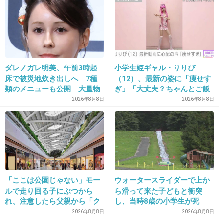
ダレノガレ明美、午前3時起
小学生姫ギャル・りりぴ
16. 匿名
2013/10/16(水) 13:50:46
床で被災地炊き出しへ 7種
（12）、最新の姿に「痩せす
誰が見るのかな？
類のメニューも公開 大量物
ぎ」「大丈夫？ちゃんとご飯
資とともに
食べてね」など心配の声
2026年8月8日
2026年8月8日
+160
-3
17. 匿名
2013/10/16(水) 13:50:58
テラスハウスの…((유∀유|||))
「ここは公園じゃない」モー
ウォータースライダーで上か
+387
-5
ルで走り回る子にぶつから
ら滑って来た子どもと衝突
れ、注意したら父親から「ク
し、当時8歳の小学生が死
ソババア」の暴言。「子ども
亡 イベントの引率責任者の
2026年8月8日
2026年8月8日