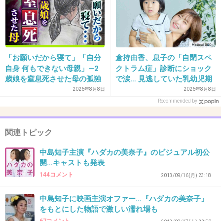
は？→様々な意見
36. 匿名
2013/10/16(水) 13:55:49
誰得
+59
-3
「お願いだから寝て」「自分
倉持由香、息子の「自閉スペ
自身 何もできない母親」―2
クトラム症」診断にショック
歳娘を窒息死させた母の孤独
で涙… 見逃していた乳幼児期
「娘は『ママどうして』と」
のサインとは
37. 匿名
2013/10/16(水) 13:56:09
2026年8月8日
2026年8月8日
限界の年子ワンオペ育児 法
Recommended by
何の教訓も得られない美奈子の半生
廷での懺悔と声なきSOS
+154
-4
関連トピック
中島知子主演『ハダカの美奈子』のビジュアル初公
開…キャストも発表
38. 匿名
2013/10/16(水) 13:56:12
144コメント
2013/09/16(月) 23:18
子どもたちがでかい(°_°)赤ちゃんいなかったっ
け❔
中島知子に映画主演オファー…『ハダカの美奈子』
をもとにした物語で激しい濡れ場も
+146
-2