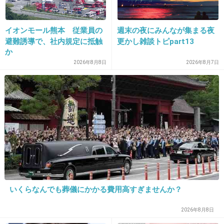
イオンモール熊本 従業員の
週末の夜にみんなが集まる夜
避難誘導で、社内規定に抵触
更かし雑談トピpart13
15. 匿名
2013/10/16(水) 13:50:42
か
長男・シオン
2026年8月8日
2026年8月7日
長女・ノエル
次女・キララ
三女・ライム
四女・ヒスイ
五女・レント
見事なＤＱＮネーム
+657
-8
いくらなんでも葬儀にかかる費用高すぎませんか？
2026年8月8日