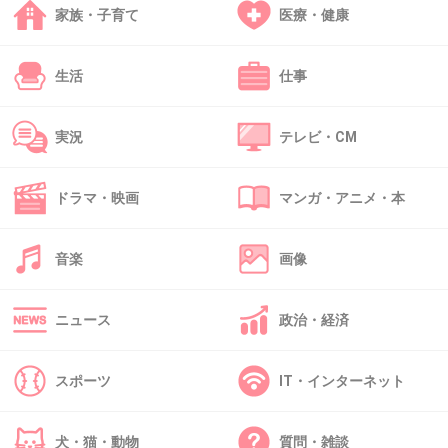
家族・子育て
医療・健康
39
世間のシングルマザーにボロクソ言われてる番
生活
仕事
宣流れてるねｗｗ
+104
-3
実況
テレビ・CM
ドラマ・映画
マンガ・アニメ・本
45. 匿名
2013/10/16(水) 13:58:06
稼げる時に稼いでおいたほうがいいよね
音楽
画像
すぐ消えちゃうんだからー
+41
-1
ニュース
政治・経済
スポーツ
IT・インターネット
46. 匿名
2013/10/16(水) 13:58:37
不用品集めて作った映画
犬・猫・動物
質問・雑談