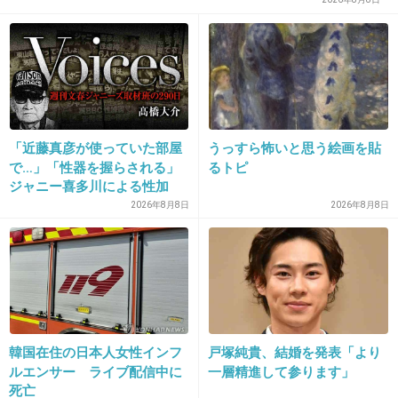
27. 匿名
2013/10/16(水) 13:53:34
映画まで安っぽくて気持ち悪いw
誰が見るのこれ。
+178
-6
「近藤真彦が使っていた部屋
うっすら怖いと思う絵画を貼
で…」「性器を握らされる」
るトピ
ジャニー喜多川による性加
28. 匿名
2013/10/16(水) 13:54:07
害、語り始めた被害者たち
2026年8月8日
2026年8月8日
《徹底取材の裏側》
１枚目の中島の笑顔・・・精一杯さわやかにし
てるんだろうけど、やっぱり笑顔が不自然・・
+161
-5
韓国在住の日本人女性インフ
戸塚純貴、結婚を発表「より
29. 匿名
2013/10/16(水) 13:54:08
ルエンサー ライブ配信中に
一層精進して参ります」
死亡