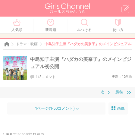
人気順
新着順
みつける
使い方
ドラマ・映画
中島知子主演『ハダカの美奈子』のメインビジュアル初
中島知子主演『ハダカの美奈子』のメインビジ
ュアル初公開
145コメント
更新：12年前
次
最後
1ページ(1-50コメント)
画像
1. 匿名
2013/10/16(水) 13:48:09