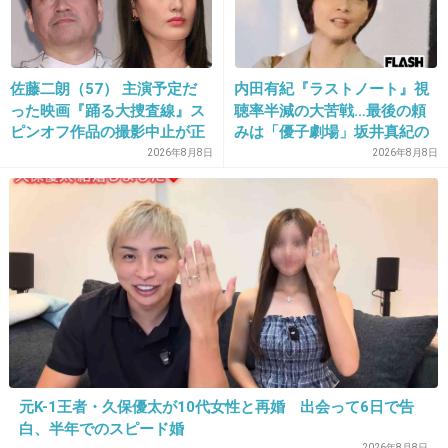
24. 匿名
2013/10/16(水) 13:52:24
この映画、誰が観るの？？？
+200
-12
佐藤二朗（57） 主演予定だ
内田有紀『ラストノート』視
った映画『踊る大捜査線』ス
聴率半減の大苦戦…最後の頼
ピンオフ作品の撮影中止が正
みは「優子劇場」坂井真紀の
式に決定
“猟奇的演技” が救いの神にな
2026年8月8日
2026年8月8日
25. 匿名
2013/10/16(水) 13:52:44
るか
美奈子もういいってwww
+221
-8
26. 匿名
2013/10/16(水) 13:53:01
需要ないけどｗｗ
+145
-11
元K-1王者・久保優太が10代女性と再婚 出会って6日で告
白、半年でのスピード婚
2026年8月8日