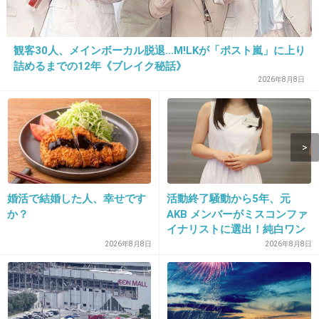
12. 匿名
2013/10/16(水) 13:50:17
占い師がちらつくｗ
観客30人、メインボーカル脱退…M!LKが「ポスト嵐」に上り
+183
-1
詰めるまでの12年《ブレイク秘話》
2026年8月8日
13. 匿名
2013/10/16(水) 13:50:23
スグ消えるのに、バカな女
出典：news.biglobe.ne.jp
婚活で結婚した人、幸せです
活動終了騒動から5年、元
+570
-17
か？
AKB メンバーがミスコンファ
イナリストに選出！純白ワン
ピで再起へ
2026年8月8日
2026年8月8日
14. 匿名
2013/10/16(水) 13:50:31
中島以外、皆ビジュアル良くしすぎ。
+420
-3