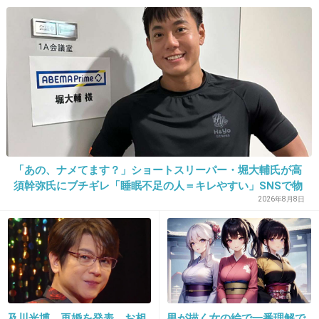
だから多めに見ろ」を強要し
町職員を「減給」の懲戒処
18. 匿名
2013/10/16(水) 13:51:05
てくる人物とは
分 児童の両親は「軽過ぎ
洗脳女と、勘違い女の共演
る」「全く納得できない」
島根県邑南町
+294
-2
19. 匿名
2013/10/16(水) 13:51:19
ちょｗｗてっちゃん...！！
この映画でちゃだめぇぇぇ
「あの、ナメてます？」ショートスリーパー・堀大輔氏が高
須幹弥氏にブチギレ「睡眠不足の人＝キレやすい」SNSで物
+437
-12
議
2026年8月8日
20. 匿名
2013/10/16(水) 13:51:40
前のビジュアルも爽やか系狙ってたけど、
明らかにイメージと違うから
及川光博 再婚を発表 お相
男が描く女の絵で一番理解で