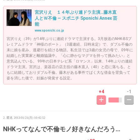
宮沢りえ １４年ぶり連ドラ主演…藤木直
人とＷ不倫 ― スポニチ Sponichi Annex 芸
能
www.sponichi.co.jp
宮沢りえ（39）が14年ぶりに連続ドラマで主演する。3月放送のNHK-BSプ
レミアムドラマ「神様のボート」（3週連続、日時未定）で、ダブル不倫の
末に娘を産み、逃避行を続ける物語。私生活では3歳の女児の母で、09年に
結婚した実業家と離婚協議中。「心に静かなマグマを持って挑みたい」と
意気込んでいる。 99年の日本テレビ系「ロマンス」以来、14年ぶりの連続
ドラマ主演。宮沢は、楽器店の店主役の藤木直人（40）と恋に落ちる。と
もに結婚しておりダブル不倫。藤木がある事件でばく大な借金を背負って
姿を消した後で、妊娠が発覚する設定。
+4
-1
2. 匿名
2013/01/21(月) 10:42:52
NHKってなんで不倫モノ好きなんだろう…