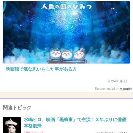
不倫を勘違いして、素敵とか思う馬鹿もいるん
だから
美化するのだけは止めてね
+12
-2
32. 匿名
2013/01/21(月) 10:52:13
映画館で嫌な思いをした事がある方
なんだか、宮沢りえって今更感があるような気がするんだ
けど・・・
2026年8月6日
Recommended by
+7
-9
関連トピック
33. 匿名
2013/01/21(月) 10:53:05
水嶋ヒロ、映画「黒執事」で主演！３年ぶりに俳優
なかなか男性関係が落ち着かない子だよね
本格復帰
りえママの呪縛がまだあるのかな？