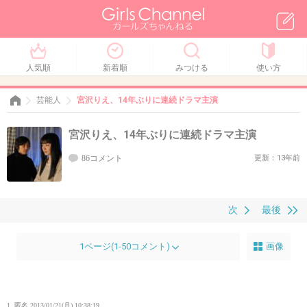
人気順
新着順
みつける
使い方
芸能人
宮沢りえ、14年ぶりに連続ドラマ主演
宮沢りえ、14年ぶりに連続ドラマ主演
86コメント
更新：13年前
次
最後
1ページ(1-50コメント)
画像
1. 匿名
2013/01/21(月) 10:38:19