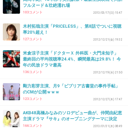
フルヌード＆壮絶濡れ場
103コメント
2013/03/17(日) 15:47
36. 匿名
2013/01/21(月) 11:03:14
木村拓哉主演「PRICELESS」、第8話でついに視聴
ドラマで不倫物はやめてほしい
率20%超え！
こういうのが余計に浮気や不倫を助長させてる気がする
127コメント
2012/12/21(金) 19:32
とことん不幸な結末にしてもらわないと！
米倉涼子主演「ドクターＸ 外科医・大門未知子」
+8
-3
最終回の平均視聴率24.4%、瞬間最高は29.8%！ 今
年の民放ドラマ最高
136コメント
2012/12/19(水) 21:50
37. 匿名
2013/01/21(月) 11:04:28
剛力彩芽主演、月9「ビブリア古書堂の事件手帖」
＞「心に静かなマグマを持って挑みたい」と意
のCMが公開ｗｗｗ
気込んでいる。
123コメント
2012/12/27(木) 17:47
宮沢りえさんらしい表現だね
この人の発言はいつも個性的で好き
AKB48高橋みなみのソロデビュー曲が、仲間由紀恵
主演ドラマ『サキ』のオープニングテーマに決定
+14
-0
166コメント
2013/01/31(木) 08:49