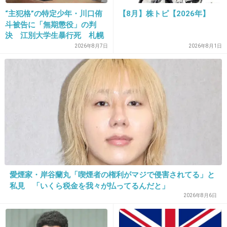
“主犯格”の特定少年・川口侑
【8月】株トピ【2026年】
斗被告に「無期懲役」の判
決 江別大学生暴行死 札幌
16. 匿名
2013/01/21(月) 10:47:40
地裁
2026年8月7日
2026年8月1日
お通夜にノースリーブ着てた時はびっくりした
原田芳雄さんの通夜、宮沢りえさんの服装
について - Yahoo!知恵袋
detail.chiebukuro.yahoo.co.jp
原田芳雄さんの御通夜の写真を拝見しました。数多くの芸能人の方が写っ
ていましたが、宮沢りえさんの服装が気になってしまいました。ノースリ
ーブ、胸元が広めに開いている、シースルー…とタブーが重なっています。
せめて何か上着を一枚羽織れなかったのかなと思ってしまいました。宮沢
りえさんは、とても美しい女優さんで昔から大好きなだけにちょっとショ
ックでした。私の考えが厳し過ぎるのでしょうか？
愛煙家・岸谷蘭丸「喫煙者の権利がマジで侵害されてる」と
+7
-1
私見 「いくら税金を我々が払ってるんだと」
2026年8月6日
17. 匿名
2013/01/21(月) 10:47:47