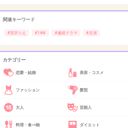
関連キーワード
38. 匿名
2013/01/21(月) 11:05:49
とんねるずとコントをやってる時は可愛かった
#宮沢りえ
#14年
#連続ドラマ
#主演
よな
+15
-2
カテゴリー
恋愛・結婚
美容・コスメ
39. 匿名
2013/01/21(月) 11:10:44
この人はいいことと悪いことと同じくらい聞くね。
ファッション
髪型
+5
-0
大人
芸能人
40. 匿名
2013/01/21(月) 11:12:03
料理・食べ物
ダイエット
NHKは何匹ドジョウをおったら気が済むんだろう。