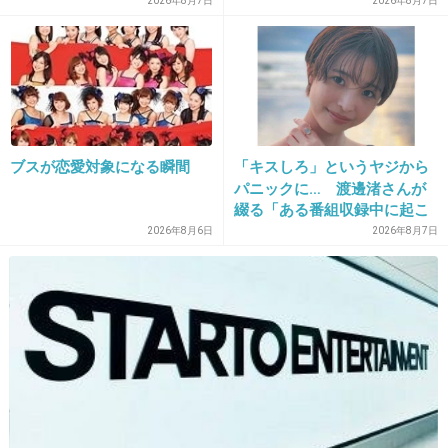
員化と外国人の人材活用が
ママが準備してくれるんだ」
2026年8月7日
2026年8月7日
鍵」
12. 匿名
2013/01/21(月) 10:46:22
おもしろそうだけどＢＳか・・・見られないわ
+11
-4
ブスが恋愛対象になる瞬間
「キスしろ」というヤジから
パニックに… 渡邊渚さんが
13. 匿名
2013/01/21(月) 10:46:46
綴る「ある番組収録中に起こ
確かに痩せすぎて鶏ガラみたい
ったフラッシュバック」
2026年8月6日
2026年8月7日
+14
-7
14. 匿名
2013/01/21(月) 10:47:08
前にもNHKで不倫のドラマやってなかった？
NHKが不倫を美化するような番組を作るのはや
めてほしい。