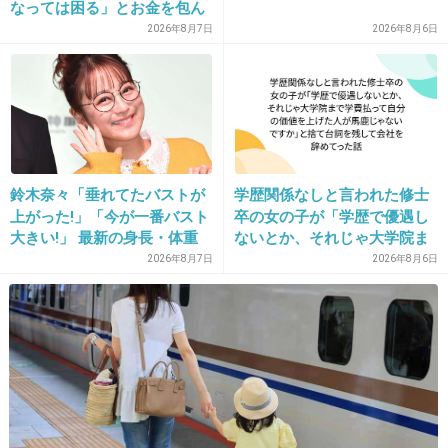
なっては困る」とお金を包ん
+34
-3
で頭を下げに来ても応じず、
2026年8月7日
2026年8月6日
晩年まで離婚に応じなかった
親戚の話→「一生復讐にな
る」「これ本人幸せなの？」
22. 匿名
2013/01/21(月) 10:48:39
公の場にTPOをわきまえない服装で登場したりするから侮
れないｗ
鈴木奈々「垂れてたバストが
学歴関係なしと言われた修士
+6
-1
上がった!」「今が一番バスト
卒の女の子が「学歴で優遇し
大きい!」 最新の身長・体重
ないとか、それじゃ大学院ま
も報告
で学費払って自分の価値を上
2026年8月7日
2026年8月6日
げた人が馬鹿じゃないです
23. 匿名
2013/01/21(月) 10:49:13
か」と捨て台詞を残し会社を
藤木くん若すぎるね。40歳ってびっくりした。
辞めてった
+12
-0
24. 匿名
2013/01/21(月) 10:49:17