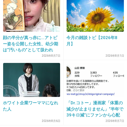
+11
-1
29. 匿名
2013/01/21(月) 10:50:33
ワカメちゃんの頃がギリギリだった。今は老け過ぎ。
顔の半分が真っ赤に…アトピ
今月の雑談トピ【2026年8
ー姿を公開した女性、幼少期
月】
は“汚いもの”として扱われ
+17
-8
「人に触れる行為に罪悪感を
2026年8月7日
2026年8月1日
持っていた」
30. 匿名
2013/01/21(月) 10:50:43
＞ダブル不倫の末に娘を産み、逃避行を続ける物語。
すごい面白そうなドラマだね、これはかなり見たい
+11
-3
ホワイト企業ワーママになれ
「Dr.コトー」漫画家「体重の
た人
減少が止まりません」“半年で
39キロ減”にファンから心配
の声
2026年8月6日
2026年8月7日
31. 匿名
2013/01/21(月) 10:50:43