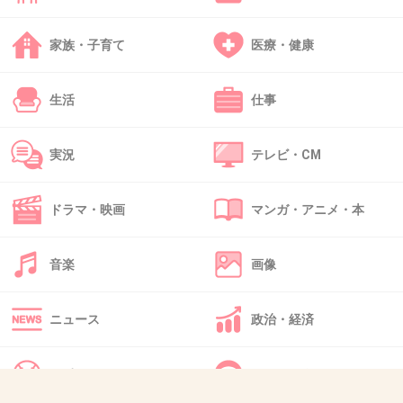
総理大臣のドジョウはもういなくなったのに。
家族・子育て
医療・健康
+1
-3
生活
仕事
41. 匿名
2013/01/21(月) 11:17:21
＞１８
実況
テレビ・CM
サンタフェのときは、本当に綺麗だったよね
ドラマ・映画
マンガ・アニメ・本
女の目からも惚れ惚れするような美しさだった
もの
音楽
画像
ニュース
政治・経済
+31
-2
スポーツ
IT・インターネット
42. 匿名
2013/01/21(月) 11:19:47