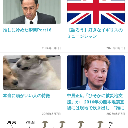
昔は健康的で可愛かったのにな。
顔が痩せて貧相に見えるのが残念だね。
+7
-0
推しに冷めた瞬間Part16
【語ろう】好きなイギリスの
ミュージシャン
18. 匿名
2013/01/21(月) 10:48:05
2026年8月6日
2026年8月6日
サンタフェ出した人と同一人物とは思えない
+15
-0
本当に頭がいい人の特徴
中居正広「ひそかに被災地支
19. 匿名
2013/01/21(月) 10:48:14
援」か 2016年の熊本地震直
後には現地で炊き出し “誰に
私は好きだけどなぁ
も知られなくて良い”と、むし
2026年8月7日
2026年8月7日
ろ強まる福祉活動への思い
確かにあの婚約不履行の頃から痩せたしすごく