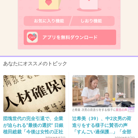
視聴率取れそうにないな。
+7
-8
10. 匿名
2013/01/21(月) 10:45:40
普通のおばさんじゃんｗ
あなたにオススメのトピック
+5
-20
11. 匿名
2013/01/21(月) 10:46:08
もう少しふっくらしたほうがいいと思う。痩せ
すぎ。
団塊世代の完全引退で、企業
辻希美（39）、中2次男の荷
+35
-1
が迫られる“最後の選択” 日銀
造りをする様子に賛否の声
植田総裁「今後は女性の正社
「すんごい過保護…」「全部