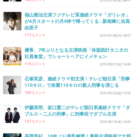
186コメント
2013/01/24(木) 08:41
+9
-1
福山雅治主演フジテレビ系連続ドラマ「ガリレオ」
が4月スタートの月9枠で帰ってくる…新相棒に吉高
由里子
177コメント
2013/01/28(月) 18:47
34. 匿名
2013/01/21(月) 10:54:08
＞ダブル不倫の末に娘を産み、逃避行を続ける物語。
優香、7年ぶりとなる主演映画「体脂肪計タニタの
社員食堂」でショートヘアにイメチェン
これって、現実世界に置き換えたらかなりドロドロした内
114コメント
2013/02/27(水) 16:04
容だよね・・・
石塚英彦、連続ドラマ初主演！テレビ朝日系「刑事
+4
-1
110キロ」で体重110キロの新人刑事を演じる
100コメント
2013/02/22(金) 13:55
35. 匿名
2013/01/21(月) 11:02:24
伊藤英明、坂口憲二がテレビ朝日系連続ドラマ「ダ
ブルス～二人の刑事」に刑事役でダブル主演
ま、現実にありえない物語を楽しむのがドラマであって。
って話ね。
137コメント
2013/03/14(木) 16:44
+5
-0
高岡早紀、18年ぶり美乳解禁！最新主演映画で大胆