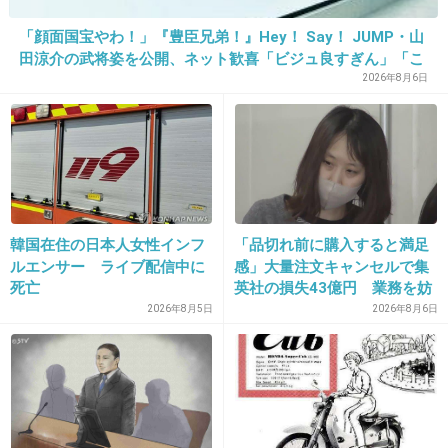
+18
-2
「顔面国宝やわ！」『豊臣兄弟！』Hey！ Say！ JUMP・山
田涼介の武将姿を公開、ネット歓喜「ビジュ良すぎん」「こ
んな美しい秀次は初めて」
2026年8月6日
15. 匿名
2013/01/21(月) 10:47:20
＞私生活では３歳の女児の母で、０９年に結婚
した実業家と離婚協議中。
そんな事になってるとは知りませんでし
韓国在住の日本人女性インフ
「品切れ前に購入すると満足
た・・・
ルエンサー ライブ配信中に
感」大量注文キャンセルで集
死亡
英社の損失43億円 業務を妨
+12
-0
害した疑いで32歳女を逮捕
2026年8月5日
2026年8月6日