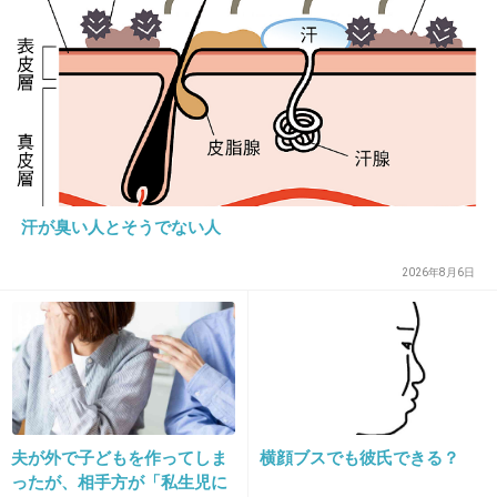
老けたけど
お茶のCMとかいいなぁと思うよ
+49
-3
20. 匿名
2013/01/21(月) 10:48:23
汗が臭い人とそうでない人
反社会ドラマのどこがいいのか謎
2026年8月6日
+8
-1
21. 匿名
2013/01/21(月) 10:48:25
＞＞３
夫が外で子どもを作ってしま
横顔ブスでも彼氏できる？
でも、３９歳にしては綺麗だよ♪
ったが、相手方が「私生児に