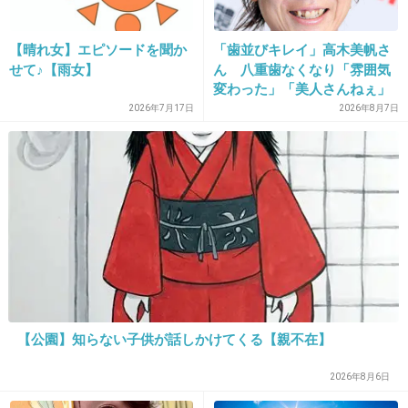
26. 匿名
2013/01/21(月) 10:49:50
【晴れ女】エピソードを聞か
「歯並びキレイ」高木美帆さ
せて♪【雨女】
ん 八重歯なくなり「雰囲気
ダイエットしすぎて痛々しい
変わった」「美人さんねぇ」
+9
-4
「歯列矯正してるんや」
2026年7月17日
2026年8月7日
27. 匿名
2013/01/21(月) 10:50:02
宮沢りえは演技派だから好き
+11
-5
28. 匿名
2013/01/21(月) 10:50:14
【公園】知らない子供が話しかけてくる【親不在】
国営放送で不倫ドラマとか終わってるｗｗｗ
2026年8月6日