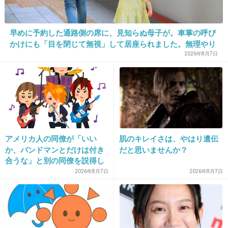
不倫ドラマ多すぎ・・・
早めに予約した通路側の席に、見知らぬ母子が。車掌の呼び
フジテレビの昼ドラ『幸せの時間』、過激
すぎて苦情殺到
かけにも「目を閉じて無視」して居座られました。無理やり
girlschannel.net
奪われた席は、結局“やったもん勝ち”になってしまうのでし
2026年8月7日
ょうか？
フジテレビの昼ドラ『幸せの時間』、過激すぎて苦情殺到NEWSポストセブ
ン｜過激昼ドラ『幸せの時間』苦情殺到で性描写が質・量とも減少昼ドラ
『幸せの時間』（フジテレビ系）は、11月5日の放送開始直後から瞬く間に
話題となった。 その濡れ場が、近年まれに見る過...
+6
-0
アメリカ人の同僚が「いい
肌のキレイさは、やはり遺伝
か、バンドマンとだけは付き
だと思いませんか？
25. 匿名
2013/01/21(月) 10:49:31
合うな」と別の同僚を説得し
ており、そこにフランス人と
2026年8月7日
2026年8月7日
デビューした頃は可愛かったよね
イタリア人も参戦した結果こ
うなった
+19
-2