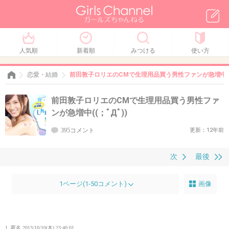
人気順
新着順
みつける
使い方
恋愛・結婚
前田敦子ロリエのCMで生理用品買う男性ファンが急増中((；
前田敦子ロリエのCMで生理用品買う男性ファ
ンが急増中((；ﾟДﾟ))
395コメント
更新：12年前
次
最後
1ページ(1-50コメント)
画像
1. 匿名
2013/10/10(木) 23:40:01