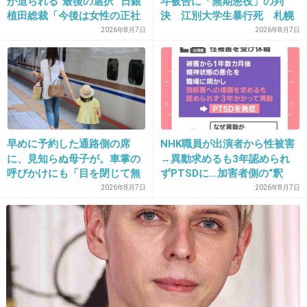
が迫られる“最後の選択” 日銀
斗被告に「無期懲役」の判
植田総裁「今後は女性の正社
決 江別大学生暴行死 札幌
+531
-14
員化と外国人の人材活用が
地裁
2026年8月7日
2026年8月7日
鍵」
24. 匿名
2013/10/10(木) 23:42:24
あっちゃんがしてるの想像して興奮するんかね
ww
早めに予約した通路側の席
NHK職員が出演者から性被害
+582
-18
に、見知らぬ母子が。車掌の
→異動求めるも3年認められ
呼びかけにも「目を閉じて無
ずPTSDに…加害者側の“釈
視」して居座られました。無
明”にコラムニスト「納得がい
2026年8月7日
2026年8月7日
理やり奪われた席は、結
かない」一方で組織体制の問
25. 匿名
2013/10/10(木) 23:42:28
局“やったもん勝ち”になって
題点も指摘
しまうのでしょうか？
きんもー！！！！
+303
-7