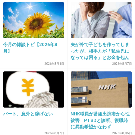
マジ勘弁
出典：www.officiallyjd.com
+410
-16
今月の雑談トピ【2026年8
夫が外で子どもを作ってしま
月】
ったが、相手方が「私生児に
なっては困る」とお金を包ん
で頭を下げに来ても応じず、
2026年8月1日
2026年8月7日
32. 匿名
2013/10/10(木) 23:42:55
晩年まで離婚に応じなかった
そんなバカいねぇだろ‼
親戚の話→「一生復讐にな
る」「これ本人幸せなの？」
+171
-11
33. 匿名
2013/10/10(木) 23:43:04
パート、意外と稼げない
NHK職員が番組出演者から性
被害 PTSDと診断、復職時
ざけんな！
に異動希望かなわず
きもー
2026年8月7日
2026年8月5日