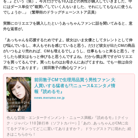
を…』という（笑）。今月だけでも10人ほどの男性が購入していきました、中
にはダース単位で“箱買い”していく人もいました、それにしてもなんに使うん
でしょうか…」（繁華街のドラッグチェーンストア店員）
実際にロリエエフを購入したというあっちゃんファンに話を聞いてみると、意
外な返答が。
「あっちゃんを応援するためですよ。彼女はいま女優としてタレントとして伸
び悩んでいるし、本人もそれを感じていると思う。だけど彼女が出たCMの商品
がいつもより売れれば、CMも増えるでしょうし、仕事ももっと来ると思う。そ
うしたら彼女はもっと伸びると思うんですよね。だから僕は男ですがロリエエ
フを買ってるんです。買ったものはお母さんにあげてますね。でも一枚は自分
用にとってあります」（前田敦子の熱心なファン）
前田敦子CMで生理用品買う男性ファン 大
人買いする猛者も!?|ニュース&エンタメ情
報『読めるモ』
news.merumo.ne.jp
色んな芸能・エンターテインメント・ニュース満載♪『読めるモ』| クイッ
ク・ジャパン 110 [単行本（ソフトカバー）]「あの…あっちゃんがCMに出
てるナプキンってどこに置いてありますか？」 ドラッグストアに現れた..続
きはこちらから！