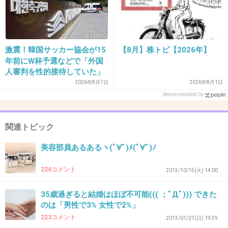
41. 匿名
2013/10/10(木) 23:43:47
アイドルが生理用品のCMって珍しいね。
ピーチジョンの時も下着買う男いたんだっけ？
激震！韓国サッカー協会が15
【8月】株トピ【2026年】
年前にW杯予選などで「外国
+284
-4
人審判を性的接待していた」
疑惑のスキャンダルが発覚！
2026年8月7日
2026年8月1日
7試合20人が対象で日本人審
Recommended by
判が含まれていたとの指摘
42. 匿名
2013/10/10(木) 23:43:55
も…
エフは品質としてとてもいいと思う。
関連トピック
気に入って何年も使っている。
美容部員あるあるヽ(ﾟ∀ﾟ)ﾒ(ﾟ∀ﾟ)ﾉ
だから…そういうのやめて！！
224コメント
2013/10/15(火) 14:00
+303
-14
35歳過ぎると結婚はほぼ不可能((( ；ﾟДﾟ))) できた
のは「男性で3% 女性で2%」
223コメント
2013/01/27(日) 19:39