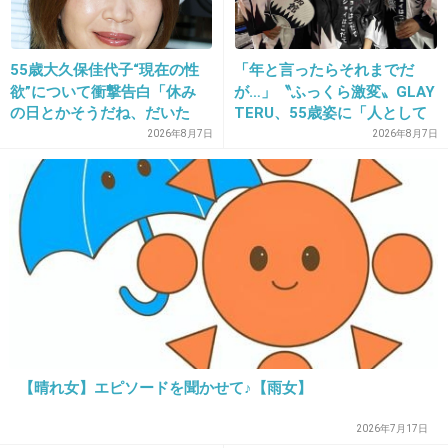
そんなん鑑賞して何が楽しいんだか。
+201
-11
55歳大久保佳代子“現在の性
「年と言ったらそれまでだ
欲”について衝撃告白「休み
が…」〝ふっくら激変〟GLAY
の日とかそうだね、だいた
TERU、55歳姿に「人として
い…」
好きすぎる」「TERUさんに
29. 匿名
2013/10/10(木) 23:42:41
2026年8月7日
2026年8月7日
は見えない」「分からなかっ
お母さん助かるね！ロリエエフは愛用してる！
た」
+318
-18
30. 匿名
2013/10/10(木) 23:42:42
ワロタ
+68
-23
【晴れ女】エピソードを聞かせて♪【雨女】
2026年7月17日
31. 匿名
2013/10/10(木) 23:42:47