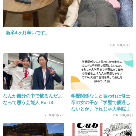
39. 匿名
2013/10/10(木) 23:43:42
きもーーーーーっ！
新卒4ヶ月辛いです。
2026年8月7日
オエーッ鳥さん！出動ですよ～っ
+238
-17
40. 匿名
2013/10/10(木) 23:43:43
ウソ⁉︎
なんか自分の中で被るんだよ
学歴関係なしと言われた修士
なって思う芸能人 Part3
卒の女の子が「学歴で優遇し
コワイ(>_<)
ないとか、それじゃ大学院ま
で学費払って自分の価値を上
2026年8月7日
2026年8月6日
+117
-7
げた人が馬鹿じゃないです
か」と捨て台詞を残し会社を
辞めてった