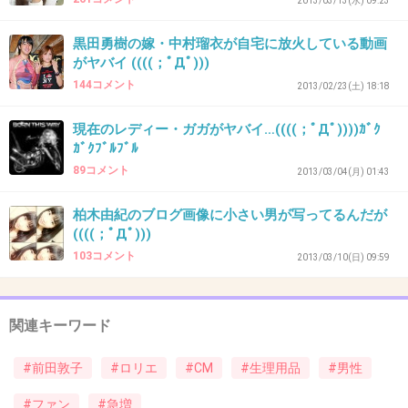
2013/03/13(水) 09:23
45. 匿名
2013/10/10(木) 23:44:23
黒田勇樹の嫁・中村瑠衣が自宅に放火している動画
これはウソだろー（笑）
がヤバイ ((((；ﾟДﾟ)))
144コメント
2013/02/23(土) 18:18
+97
-8
現在のレディー・ガガがヤバイ…((((；ﾟДﾟ))))ｶﾞｸ
ｶﾞｸﾌﾞﾙﾌﾞﾙ
89コメント
46. 匿名
2013/10/10(木) 23:44:31
2013/03/04(月) 01:43
気持ち悪い…>_<…何に使うの？
柏木由紀のブログ画像に小さい男が写ってるんだが
((((；ﾟДﾟ)))
+112
-6
103コメント
2013/03/10(日) 09:59
47. 匿名
2013/10/10(木) 23:44:32
関連キーワード
寒気が止まらない…
#前田敦子
#ロリエ
#CM
#生理用品
#男性
+132
-7
#ファン
#急増