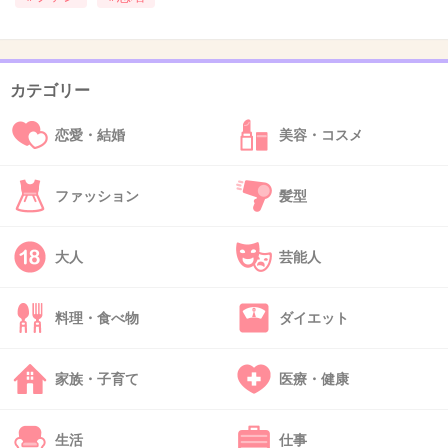
48. 匿名
2013/10/10(木) 23:44:47
なんで買うのー？気持ち悪い。
カテゴリー
ロリエエフ、結構好きで愛用してるのに、なん
恋愛・結婚
美容・コスメ
かもう買いたくないなー
なんかバーコード集めたら、あっちゃんグッズ
ファッション
髪型
とか貰えるとかなら分かるけど…
なんにもないなら、男は買わないでー
大人
芸能人
+340
-10
料理・食べ物
ダイエット
49. 匿名
2013/10/10(木) 23:44:50
家族・子育て
医療・健康
悲鳴だらけですね。
+126
-6
生活
仕事