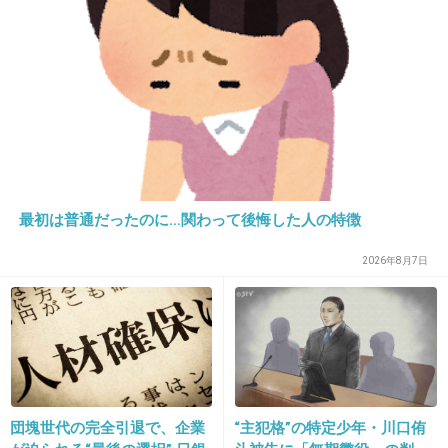
21. 匿名
2013/10/10(木) 23:42:08
え、何も言えない…
+204
-9
22. 匿名
2013/10/10(木) 23:42:10
終わってるな
最初は普通だったのに…関わって後悔した人の特徴
+284
-8
2026年8月7日
23. 匿名
2013/10/10(木) 23:42:19
私だったら
団塊世代の完全引退で、企業
“主犯格”の特定少年・川口侑
そんなファンいらない