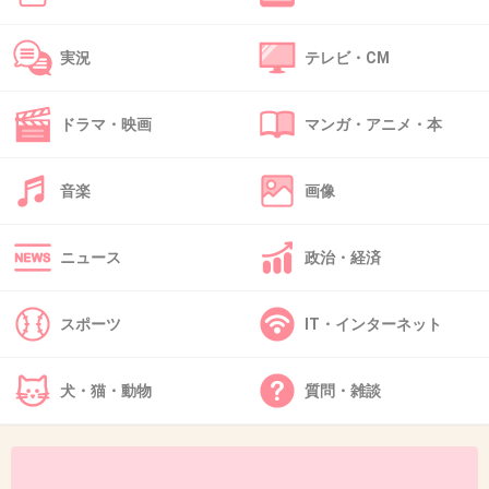
実況
テレビ・CM
50. 匿名
2013/10/10(木) 23:44:53
100歩譲って…
ドラマ・映画
マンガ・アニメ・本
音楽
画像
ネットで買え！！！！！
ニュース
政治・経済
+277
-6
スポーツ
IT・インターネット
犬・猫・動物
質問・雑談