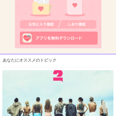
気持ちが悪い！
+729
-16
12. 匿名
2013/10/10(木) 23:41:53
限りなく気持ち悪いけど誰にも迷惑かけてない
からいいじゃん
あなたにオススメのトピック
+622
-156
13. 匿名
2013/10/10(木) 23:41:53
キモーーー‼((((；ﾟДﾟ)))))))
+620
-14