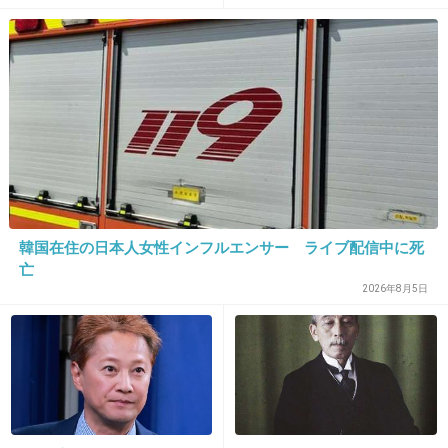
じゃなくて
けんもー
+16
-120
34. 匿名
2013/10/10(木) 23:43:05
おい、それどうする気や。
+158
-5
韓国在住の日本人女性インフルエンサー ライブ配信中に死
亡
2026年8月5日
35. 匿名
2013/10/10(木) 23:43:15
ホント どん引きなんだけど(≧Д≦)
+207
-13