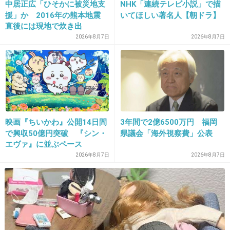
中居正広「ひそかに被災地支
NHK「連続テレビ小説」で描
36. 匿名
2013/10/10(木) 23:43:25
援」か 2016年の熊本地震
いてほしい著名人【朝ドラ】
ヲタさん達の異常行動は本当に読めない
直後には現地で炊き出
し “誰にも知られなくて良
2026年8月7日
2026年8月7日
+284
-10
い”と、むしろ強まる福祉活
動への思い
37. 匿名
2013/10/10(木) 23:43:27
買ったものをどうするんだ？眺めるのか？
(・・;)
映画『ちいかわ』公開14日間
3年間で2億6500万円 福岡
で興収50億円突破 『シン・
県議会「海外視察費」公表
+176
-7
エヴァ』に並ぶペース
2026年8月7日
2026年8月7日
38. 匿名
2013/10/10(木) 23:43:33
買ってどうするのかは気になるｗ
+130
-8