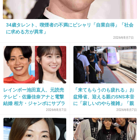
26. 匿名
2013/10/10(木) 23:42:36
じゃああっちゃんには悪いけど、これからは起
用しないで欲しい。
34歳タレント、喫煙者の不満にピシャリ「自業自得」「社会
に求める方が異常」
もちろんこういったファンがいると考えられる
2026年8月7日
その他のアイドルも。
+633
-14
27. 匿名
2013/10/10(木) 23:42:39
レインボー池田直人、元読売
「来てもらうのも疲れる」お
痔のおっさんなら、買ってよし！！
テレビ・佐藤佳奈アナと電撃
盆帰省、迎える親のSNS本音
結婚 相方・ジャンボにサプラ
に「寂しいのやら複雑」「親
+575
-13
イズ報告
孝行だと思っていたのに」
2026年8月7日
2026年8月7日
28. 匿名
2013/10/10(木) 23:42:39