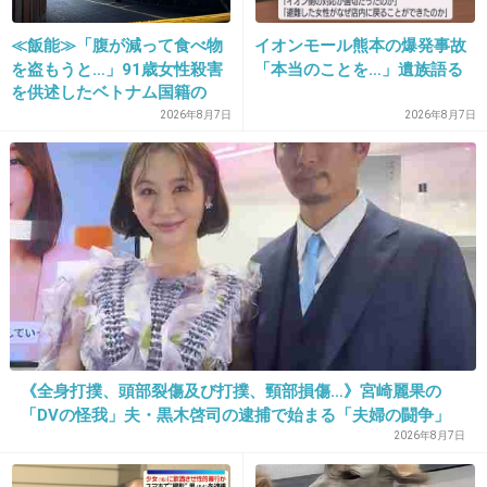
≪飯能≫「腹が減って食べ物
イオンモール熊本の爆発事故
を盗もうと…」91歳女性殺害
「本当のことを…」遺族語る
16. 匿名
2013/10/10(木) 23:42:01
を供述したベトナム国籍の
男、在留資格なし…奪った車
2026年8月7日
2026年8月7日
自分が買うときAKBオタが買い占めて売り切れ
で“3台追突”の逃走劇
とかふざけんな！
+762
-9
17. 匿名
2013/10/10(木) 23:42:04
激キモー！！！
+467
-10
《全身打撲、頭部裂傷及び打撲、頸部損傷…》宮崎麗果の
「DVの怪我」夫・黒木啓司の逮捕で始まる「夫婦の闘争」
2026年8月7日
18. 匿名
2013/10/10(木) 23:42:04