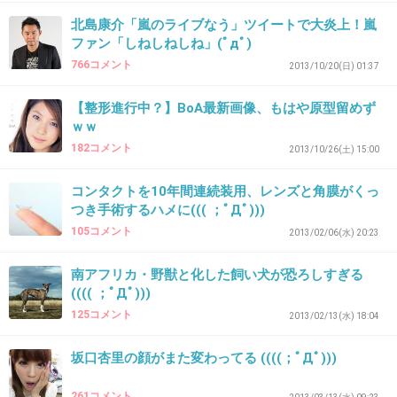
43. 匿名
2013/10/10(木) 23:44:05
北島康介「嵐のライブなう」ツイートで大炎上！嵐
ある意味セクハラ
ファン「しねしねしね」(ﾟдﾟ)
766コメント
2013/10/20(日) 01:37
+215
-6
【整形進行中？】BoA最新画像、もはや原型留めず
ｗｗ
182コメント
44. 匿名
2013/10/10(木) 23:44:19
2013/10/26(土) 15:00
買うのは自由だが
コンタクトを10年間連続装用、レンズと角膜がくっ
それをどうするんだ、、、
つき手術するハメに((( ；ﾟДﾟ)))
105コメント
2013/02/06(水) 20:23
何よりあのＣＭの歌が耳に残る。
南アフリカ・野獣と化した飼い犬が恐ろしすぎる
あの短さであれだけ音を外すことに衝撃すぎ
(((( ；ﾟДﾟ)))
て！
125コメント
2013/02/13(水) 18:04
+225
-17
坂口杏里の顔がまた変わってる ((((；ﾟДﾟ)))
261コメント