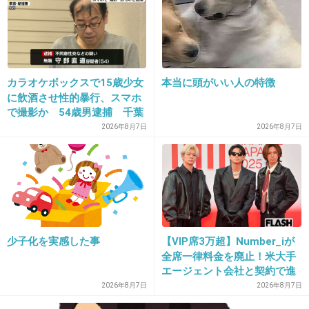
キモ～～～～～(´Д`|||)
+426
-9
カラオケボックスで15歳少女
本当に頭がいい人の特徴
19. 匿名
2013/10/10(木) 23:42:05
に飲酒させ性的暴行、スマホ
で撮影か 54歳男逮捕 千葉
やめてくれ(；＾ω＾)
2026年8月7日
2026年8月7日
+369
-9
20. 匿名
2013/10/10(木) 23:42:06
気持ち悪い
少子化を実感した事
【VIP席3万超】Number_iが
+368
-7
全席一律料金を廃止！米大手
エージェント会社と契約で進
む“世界標準”化
2026年8月7日
2026年8月7日