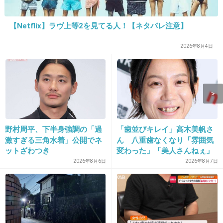
14. 匿名
2013/10/10(木) 23:41:59
【Netflix】ラヴ上等2を見てる人！【ネタバレ注意】
一枚を自分用って…
2026年8月4日
どうするの？！？！
+795
-10
15. 匿名
2013/10/10(木) 23:42:00
野村周平、下半身強調の「過
「歯並びキレイ」高木美帆さ
嘘だ！見たことねぇよ‼
激すぎる三角水着」公開でネ
ん 八重歯なくなり「雰囲気
+489
-17
ットざわつき
変わった」「美人さんねぇ」
「歯列矯正してるんや」
2026年8月6日
2026年8月7日