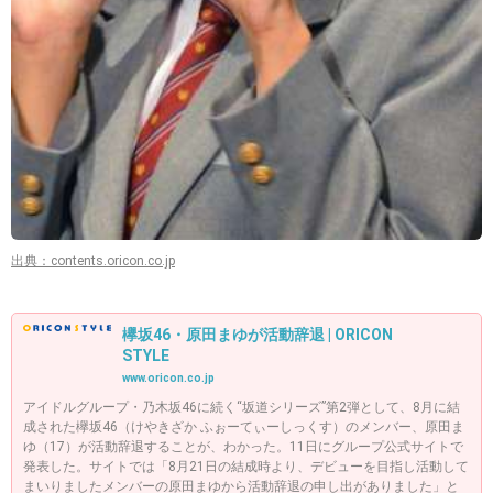
出典：contents.oricon.co.jp
欅坂46・原田まゆが活動辞退 | ORICON
STYLE
www.oricon.co.jp
アイドルグループ・乃木坂46に続く“坂道シリーズ”第2弾として、8月に結
成された欅坂46（けやきざか ふぉーてぃーしっくす）のメンバー、原田ま
ゆ（17）が活動辞退することが、わかった。11日にグループ公式サイトで
発表した。サイトでは「8月21日の結成時より、デビューを目指し活動して
まいりましたメンバーの原田まゆから活動辞退の申し出がありました」と