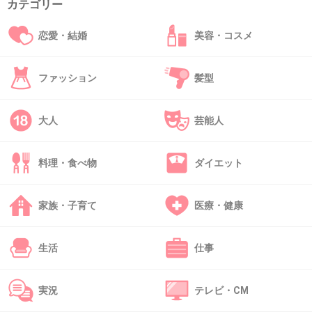
カテゴリー
+268
-18
恋愛・結婚
美容・コスメ
40. 匿名
2015/11/11(水) 23:23:06
ファッション
髪型
欅坂46自体、清純派って感じのイメージじゃな
くなった気がする
大人
芸能人
今回の事でマイナスなイメージついちゃった感
じ
料理・食べ物
ダイエット
出典：keyakizaka46labo.com
家族・子育て
医療・健康
+737
-8
生活
仕事
41. 匿名
2015/11/11(水) 23:23:23
実況
テレビ・CM
随分ブスだなぁ…