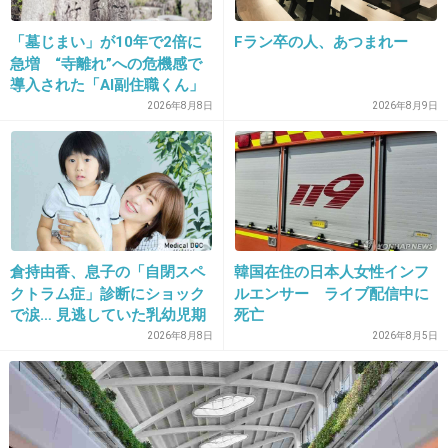
+1534
-8
「墓じまい」が10年で2倍に
Fラン卒の人、あつまれー
急増 “寺離れ”への危機感で
導入された「AI副住職くん」
法要予約からお説教まで24時
2026年8月8日
2026年8月9日
間対応 2万5000基が眠る
「お墓のお墓」にも変化が
16. 匿名
2015/11/11(水) 23:20:07
倉持由香、息子の「自閉スペ
韓国在住の日本人女性インフ
まぁ、辞退して当然だよね。
クトラム症」診断にショック
ルエンサー ライブ配信中に
この子の件を許しちゃったらこれから先他にも
で涙… 見逃していた乳幼児期
死亡
のサインとは
同じような子出てきても全部許さなきゃならな
2026年8月8日
2026年8月5日
いし。
+1058
-8