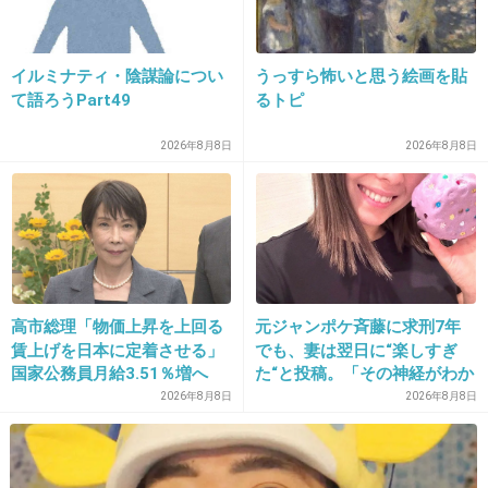
+1217
-17
イルミナティ・陰謀論につい
うっすら怖いと思う絵画を貼
て語ろうPart49
るトピ
27. 匿名
2015/11/11(水) 23:21:13
2026年8月8日
2026年8月8日
AKBでも辞退すればいいのにって人がいる
+754
-6
28. 匿名
2015/11/11(水) 23:21:16
高市総理「物価上昇を上回る
元ジャンポケ斉藤に求刑7年
まゆちゃんかわいい♡
賃上げを日本に定着させる」
でも、妻は翌日に“楽しすぎ
+19
-252
国家公務員月給3.51％増へ
た“と投稿。「その神経がわか
人事院の勧告を受け
らん」と騒然
2026年8月8日
2026年8月8日
29. 匿名
2015/11/11(水) 23:21:28