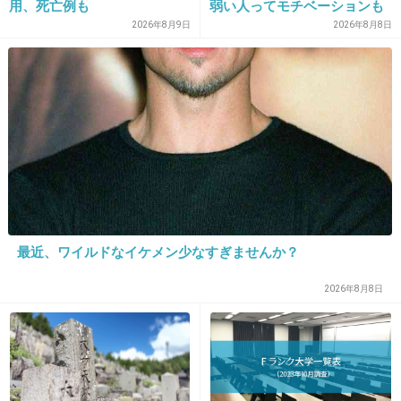
用、死亡例も
弱い人ってモチベーションも
て生活するんだろう…
低いので貧乏人多い」
2026年8月9日
2026年8月8日
私なら学校行けない！
+2510
-9
14. 匿名
2015/11/11(水) 23:19:59
どちらさま？
+432
-28
最近、ワイルドなイケメン少なすぎませんか？
2026年8月8日
15. 匿名
2015/11/11(水) 23:20:03
活動辞退という名目の解雇でしょ？
ちなみに父親は交際公認してたとか。