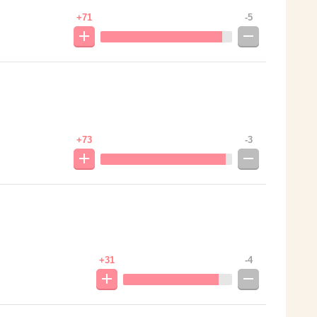
+71
-5
+73
-3
+31
-4