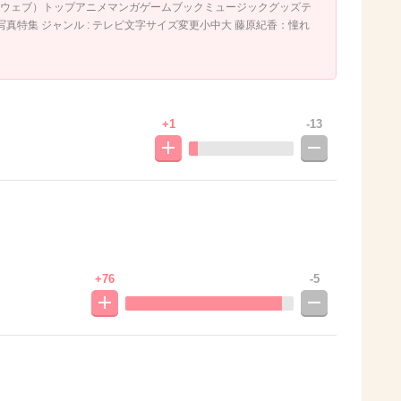
たんウェブ）トップアニメマンガゲームブックミュージックグッズテ
真特集 ジャンル : テレビ文字サイズ変更小中大 藤原紀香：憧れ
+1
-13
+76
-5