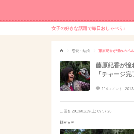
女子の好きな話題で毎日おしゃべり♪
恋愛・結婚
藤原紀香が憧れのペ
藤原紀香が憧
「チャージ完
114コメント
2013
1. 匿名
2013/01/19(土) 09:57:28
顔ｗｗｗ