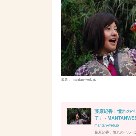
出典：mantan-web.jp
藤原紀香：憧れのペ
了」 - MANTAN
mantan-web.jp
藤原紀香：憧れのペルー