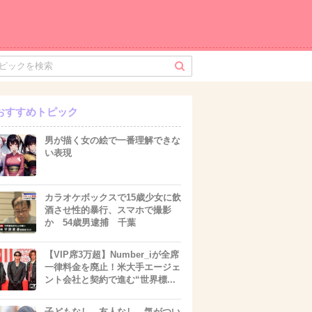
おすすめトピック
男が描く女の絵で一番理解できな
い表現
カラオケボックスで15歳少女に飲
酒させ性的暴行、スマホで撮影
か 54歳男逮捕 千葉
【VIP席3万超】Number_iが全席
一律料金を廃止！米大手エージェ
ント会社と契約で進む“世界標...
子どもなし、友人なし…気がつい