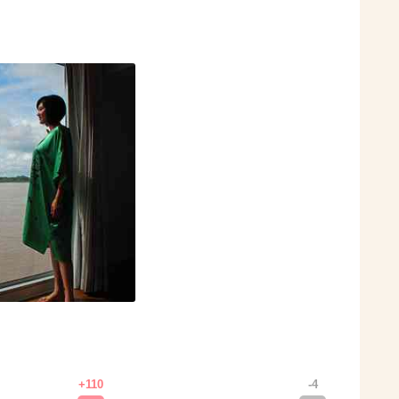
+110
-4