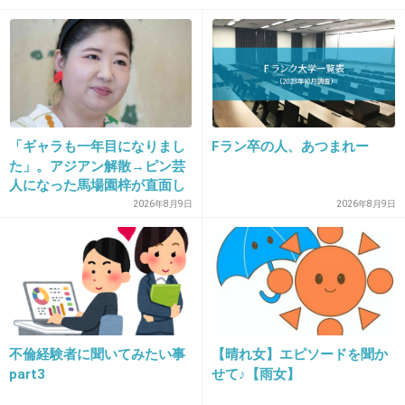
16. 匿名
2015/10/31(土) 15:55:09
楽しみ！
最近の島とかもいいけど、昔みたいな企画(この
競争とか3000歩でどこまで行けるかとか)もま
たやって欲しい
「ギャラも一年目になりまし
Fラン卒の人、あつまれー
+75
-0
た」。アジアン解散→ピン芸
人になった馬場園梓が直面し
た現実、そして携える芸人と
2026年8月9日
2026年8月9日
しての矜持
17. 匿名
2015/10/31(土) 15:55:50
Twitterにたくさん画像上がってたよね
確か負けたんでしょ
+1
-28
不倫経験者に聞いてみたい事
【晴れ女】エピソードを聞か
part3
せて♪【雨女】
18. 匿名
2015/10/31(土) 15:56:34