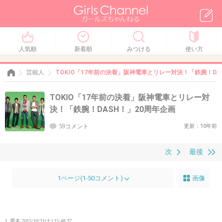
人気順
新着順
みつける
使い方
芸能人
TOKIO「17年前の決着」阪神電車とリレー対決！「鉄腕！DA
TOKIO「17年前の決着」阪神電車とリレー対
決！「鉄腕！DASH！」20周年企画
59コメント
更新：10年前
次
最後
1ページ(1-50コメント)
画像
1. 匿名
2015/10/31(土) 15:48:37