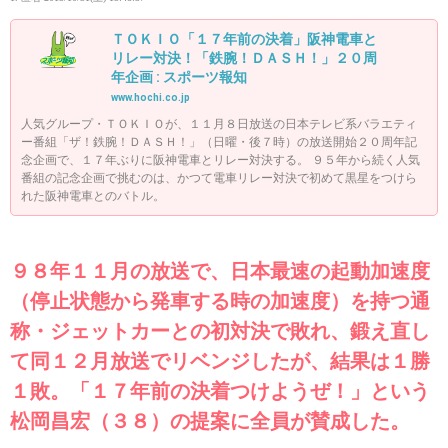
ＴＯＫＩＯ「１７年前の決着」阪神電車と
リレー対決！「鉄腕！ＤＡＳＨ！」２０周
年企画 : スポーツ報知
www.hochi.co.jp
人気グループ・ＴＯＫＩＯが、１１月８日放送の日本テレビ系バラエティ
ー番組「ザ！鉄腕！ＤＡＳＨ！」（日曜・後７時）の放送開始２０周年記
念企画で、１７年ぶりに阪神電車とリレー対決する。 ９５年から続く人気
番組の記念企画で挑むのは、かつて電車リレー対決で初めて黒星をつけら
れた阪神電車とのバトル。
９８年１１月の放送で、日本最速の起動加速度
（停止状態から発車する時の加速度）を持つ通
称・ジェットカーとの初対決で敗れ、鍛え直し
て同１２月放送でリベンジしたが、結果は１勝
１敗。「１７年前の決着つけようぜ！」という
松岡昌宏（３８）の提案に全員が賛成した。