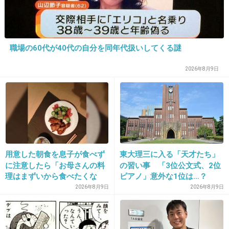
13. 匿名
2015/10/31(土) 15:53:14
ツイッターでいくつか画像上がってたけどいき
なり地元にＴＯＫＩＯ来たら驚くよね
職場の60代が40代の自分を同年代扱いしてくる謎
現地画像 10月21日 阪神電車 打出駅で
2026年8月9日
TOKIOが電車とリレー対決 鉄腕ダッシュ
- NAVER まとめ
matome.naver.jp
現地画像 10月21日 阪神電車 打出駅でTOKIOが電車とリレー対決 鉄
腕ダッシュのまとめ
+39
-0
用意した朝食を息子が食べず
東大理三に入る「天才たち」
に注意したら「お母さんの料
の習い事 「3位公文式、2位
理はまずいから食べたくな
ピアノ」意外な1位は…？
14. 匿名
2015/10/31(土) 15:53:58
い」と…「まずいなら食べな
「3つぐらいの習い事は当た
2026年8月9日
2026年8月9日
そろそろ嵐に枠を譲ってほしい
くていい。今後は自分で食事
り前、4つ以上の家庭も多
日曜日は嵐が見たい
を用意しなさい。お金は渡
数」
す」と言った話が議論に
+2
-75