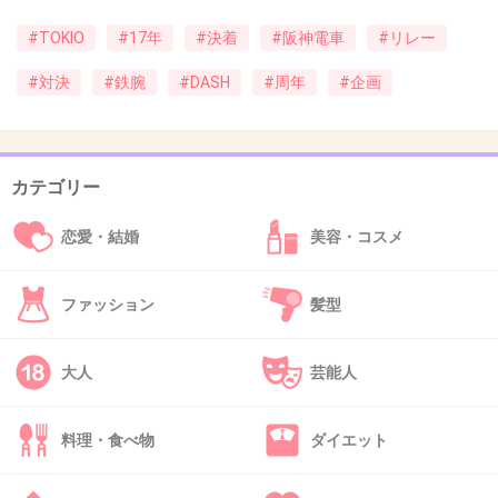
るなんて(・・;)
#TOKIO
#17年
#決着
#阪神電車
#リレー
スマホの功罪も善し悪しだね、ロケってたいへ
#対決
#鉄腕
#DASH
#周年
#企画
んだー！
+22
-0
カテゴリー
32. 匿名
2015/10/31(土) 16:31:05
恋愛・結婚
美容・コスメ
新曲「東京ドライブ」の長瀬君のイケメンぶり
ったら！♡
ファッション
髪型
大人
芸能人
+65
-0
料理・食べ物
ダイエット
33. 匿名
2015/10/31(土) 16:35:53