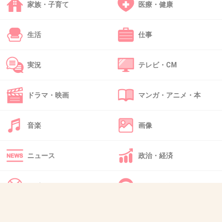
国分君は走って大丈夫だったの？＠＠；
家族・子育て
医療・健康
+21
-0
生活
仕事
実況
テレビ・CM
34. 匿名
2015/10/31(土) 16:39:08
また鬼ごっこやってほしいなぁ。
実質ぐっさんをいかにして捕まえるかになって
ドラマ・映画
マンガ・アニメ・本
たけど（笑）
音楽
画像
+17
-2
ニュース
政治・経済
35. 匿名
2015/10/31(土) 16:39:15
スポーツ
IT・インターネット
私も思った。腹筋に穴があいてるんだって聞い
てたから！
犬・猫・動物
質問・雑談