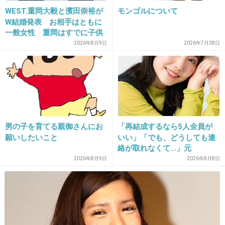
WEST.重岡大毅と濱田崇裕が
モンゴルについて
>>17
W結婚発表 お相手はともに
ちょっとー！楽しみにしてる人もいるんだから
一般女性 重岡はすでに子供
ネタバレしないでよー！
も「尊い」
2026年8月9日
2026年7月28日
+36
-1
21. 匿名
2015/10/31(土) 16:00:31
TOKIO兄さん好きです(*'▽')
男の子を育てる親御さんにお
「再結成するなら5人全員が
いい年の取り方してるよな～
願いしたいこと
いい」「でも、どうしても連
絡が取れなくて…」元
鉄腕DASHこれからも見るよーーーー！！！
ZONE・MIZUHO（38）が明
2026年8月9日
2026年8月8日
かす「19年ぶりに芸能界復
+29
-2
帰」した本当の理由
22. 匿名
2015/10/31(土) 16:01:59