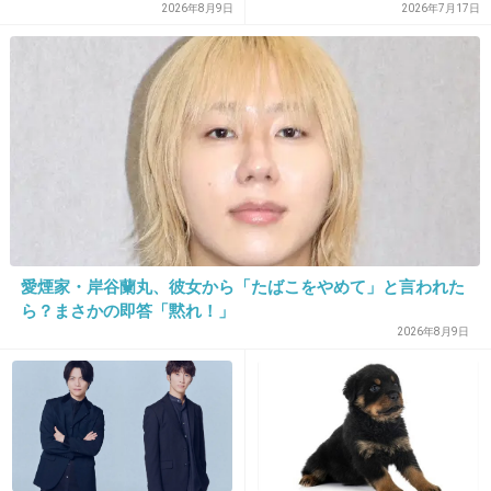
ビーコン使った鬼ごっこも面白かったな
2026年8月9日
2026年7月17日
+51
-1
19. 匿名
2015/10/31(土) 15:57:39
この番組で、いい感じに大人から子供まで指示
層ができたんだね。
20年も経てば昔の子供も大人になるし。
愛煙家・岸谷蘭丸、彼女から「たばこをやめて」と言われた
スマスマもだけど、長寿番組もってるって強い
ら？まさかの即答「黙れ！」
2026年8月9日
んだろうね。
+32
-1
20. 匿名
2015/10/31(土) 15:57:46