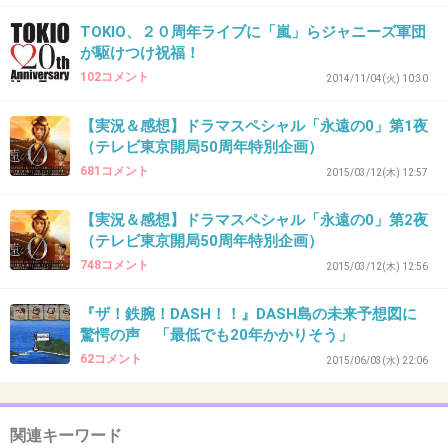
TOKIO、２０周年ライブに「嵐」らジャニーズ軍団
30. 匿名
2015/10/31(土) 16:25:41
が駆けつけ祝福！
ＴＯＫＩＯ平均年齢４０歳超えてるように思え
102コメント
2014/11/04(火) 10:30
ないｗｗ
【実況＆感想】ドラマスペシャル「永遠の0」第1夜
いつまでも少年だよね。たぶんこれからも
（テレビ東京開局50周年特別企画）
681コメント
2015/03/12(木) 12:57
TOKIO、平均年齢40歳超「おっさん」
girlschannel.net
【実況＆感想】ドラマスペシャル「永遠の0」第2夜
TOKIO、平均年齢40歳超「おっさん」 さらにこの２１年を振り返り、「畑
（テレビ東京開局50周年特別企画）
仕事をやったのもよかったんじゃない？」と国分。長瀬も「普通のアーテ
ィストやミュージシャンは、畑仕事しないでしょ。畑仕事をしたらした
748コメント
2015/03/12(木) 12:56
で、またそこにいいものがあるわけですよ」と力強く語...
『ザ！鉄腕！DASH！！』DASH島の未来予想図に
+39
-0
驚愕の声 「最低でも20年かかりそう」
62コメント
2015/06/03(水) 22:06
31. 匿名
2015/10/31(土) 16:27:49
関連キーワード
すでにTwitterでこんな写真いっぱい撮られて