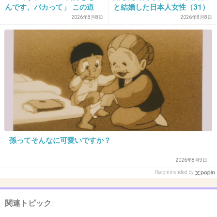
んです、バカって」 この道
と結婚した日本人女性（31）
23年の彫り師YouTuberの動
に“誹謗中傷”殺到…本人が語
2026年8月8日
2026年8月8日
画が話題
る、日本で感じる“外国人差
別”のリアル
28. 匿名
2015/10/31(土) 16:24:47
松岡（３８）「１７年前の決着つけようぜ！」
国分（４１）「電車が近づいてくる時の緊張感
ったらほかでは味わえないほどすごいんです
よ」
山口（４３）「（衰えを）言い訳にしないで、
全力で真剣に楽しんでやっちゃうのがＴＯＫＩ
孫ってそんなに可愛いですか？
Ｏなんだ」
城島（４４）「やはり体力は落ちてました」と
2026年8月9日
苦笑しつつ「２０年やってきたグループの意地
Recommended by
は出せたんじゃないかな」
長瀬（３６）「あの頃の自分に負けたくねえっ
関連トピック
て気持ちがあったから１７年前よりもきっと真