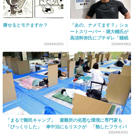
15. 匿名
2015/10/31(土) 15:54:27
痩せるとモテますか？
「あの、ナメてます？」ショ
ＶＳ電車てかなりぶっ飛んだ企画。しかも面白
ートスリーパー・堀大輔氏が
高須幹弥氏にブチギレ「睡眠
いからすごい
不足の人＝キレやすい」SNS
2026年8月9日
2026年8月8日
で物議
出典：pbs.twimg.com
+63
-0
「まるで難民キャンプ」 避難所の劣悪な環境に専門家も
「びっくりした」 車中泊にもリスクが 「熱したフライパ
ンに飛び込むようなもの」
2026年8月9日