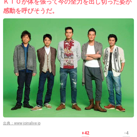
ＫＩＯが体を張って今の全力を出し切った姿が
感動を呼びそうだ。
出典：www.joinalive.jp
+42
-4