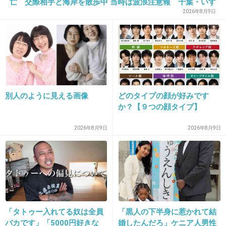
亡 交際相手と海岸を散歩中 当時は波浪注意報 千葉・いす
+69
-1
み市
2026年8月9日
26. 匿名
2015/10/31(土) 16:21:23
リアルタイムで見てたのに・・・・・もう17年
もたったのね・・・・・ｗ
別人のように見える画像
どのタイプの顔が好みです
+29
-1
か？【９つの顔タイプ】
2026年8月9日
2026年8月9日
27. 匿名
2015/10/31(土) 16:23:35
TOKIOの身体能力の高さとお笑いのセンスには
脱帽する
ジャニーズを越えたファンが多いのも納得だわ
「タトゥー入れてる奴は全員
「黒人の下半身に惹かれて結
バカです」「5000円好きな
婚したんだろ」ケニア人男性
+78
-1