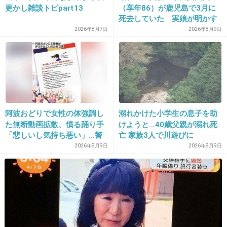
更かし雑談トピpart13
（享年86）が鹿児島で3月に
死去していた 実娘が明かす
「毒母」の素顔と空白の晩年
2026年8月7日
2026年8月9日
出典：up.gc-img.net
+85
-1
阿波おどりで女性の体強調し
溺れかけた小学生の息子を助
た無断動画拡散、憤る踊り手
けようと…40歳父親が溺れ死
「悲しいし気持ち悪い」…警
亡 家族3人で川遊びに
察への相談も検討
2026年8月9日
2026年8月9日
12. 匿名
2015/10/31(土) 15:53:02
何歩でどこまでいけるかとかもやらないかな
+58
-0