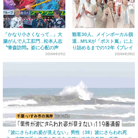
当者
24. 匿名
2015/10/31(土) 16:20:29
「かなり小さくなって…」大
観客30人、メインボーカル脱
昔のバラエティはおもしろかったね、学校へ行
腸がんで人工肛門…松本人志
退…M!LKが「ポスト嵐」に上
こうとかもそうだし
〝青森訪問〟姿に心配の声
り詰めるまでの12年《ブレイ
続々「脂肪のない感じが痛ま
ク秘話》
2026年8月9日
2026年8月8日
+20
-0
しい」「無理せずに」
25. 匿名
2015/10/31(土) 16:21:03
１７年も前なことにびっくり！（笑）
リアルで見てたって年バレるね～^^;まあ懐かし
いからいっか
出典：pbs.twimg.com
「波にさらわれ姿が見えない」男性（38）波にさらわれ死