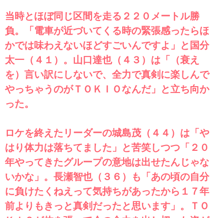
当時とほぼ同じ区間を走る２２０メートル勝
負。「電車が近づいてくる時の緊張感ったらほ
かでは味わえないほどすごいんですよ」と国分
太一（４１）。山口達也（４３）は「（衰え
を）言い訳にしないで、全力で真剣に楽しんで
やっちゃうのがＴＯＫＩＯなんだ」と立ち向か
った。
ロケを終えたリーダーの城島茂（４４）は「や
はり体力は落ちてました」と苦笑しつつ「２０
年やってきたグループの意地は出せたんじゃな
いかな」。長瀬智也（３６）も「あの頃の自分
に負けたくねえって気持ちがあったから１７年
前よりもきっと真剣だったと思います」。ＴＯ