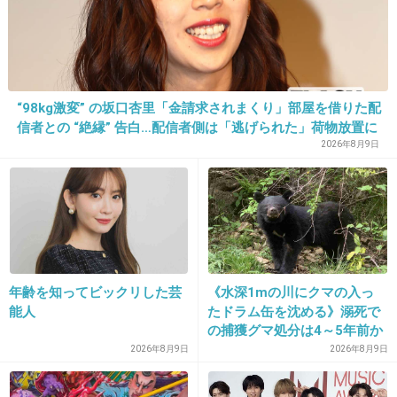
１１月８（日）ね、ＯＫ見る!!
ヤラセ番組ばっかりのこのご時世にＴＯＫＩＯ
はいつもガチ。バラエティなのに信用できる。
“98kg激変” の坂口杏里「金請求されまくり」部屋を借りた配
出典：pbs.twimg.com
信者との “絶縁” 告白…配信者側は「逃げられた」荷物放置に
怒り心頭
2026年8月9日
出典：pbs.twimg.com
+57
-2
年齢を知ってビックリした芸
《水深1mの川にクマの入っ
23. 匿名
2015/10/31(土) 16:14:42
能人
たドラム缶を沈める》溺死で
の捕獲グマ処分は4～5年前か
自転車で坂を足を着いたり止まったりせずに下
ら 「先人の経験から時間を
2026年8月9日
2026年8月9日
っていく企画また見たいなァ
決めていた」「溺死だけがフ
ォーカスされ困惑」と町の担
+45
-0