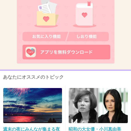
松岡くん、かっこええー(*´∀｀)
+55
-4
10. 匿名
2015/10/31(土) 15:52:16
リーダー腰挫かないようにね！
+9
-1
あなたにオススメのトピック
11. 匿名
2015/10/31(土) 15:52:31
TOKIO最年少の長瀬さん36才かいい感じに
TOKIOのみんな年を重ねている
週末の夜にみんなが集まる夜
昭和の大女優・小川真由美