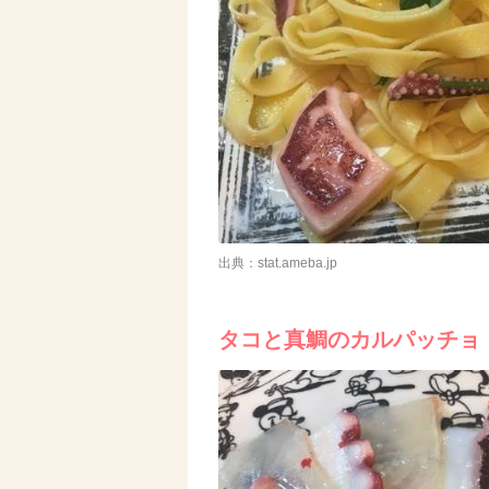
出典：stat.ameba.jp
タコと真鯛のカルパッチョ