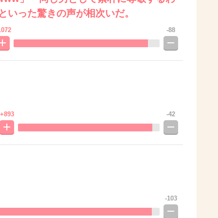
」といった驚きの声が相次いだ。
1072
-88
+893
-42
-103