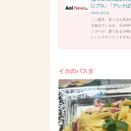
にプロ」「アレクぱね
news.aol.jp
ここ数年、多くの人気女
を集めているが、元AK
ンダーが、妻である川崎
にハイクオリティすぎる
イカのパスタ