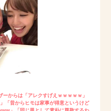
ザーからは「アレクすげえｗｗｗｗｗ」
w」「昔からヒモは家事が得意というけど
www」「同じ男として素朴に尊敬するわ