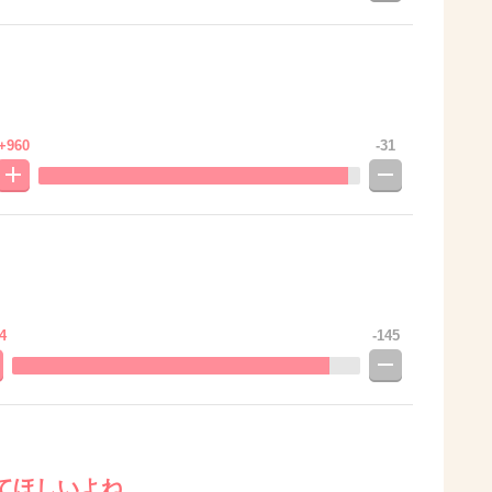
+960
-31
4
-145
てほしいよね