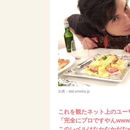
出典：stat.ameba.jp
これを観たネット上のユー
「完全にプロですやんww
このレベルはなかなかだな