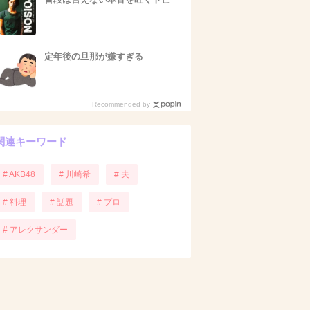
定年後の旦那が嫌すぎる
Recommended by
関連キーワード
# AKB48
# 川崎希
# 夫
# 料理
# 話題
# プロ
# アレクサンダー