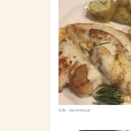
出典：stat.ameba.jp