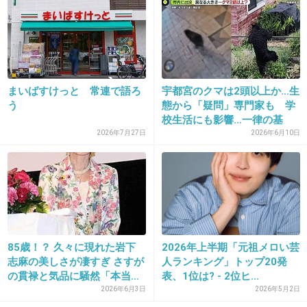
激かわ
出典：dnaimg.com
まいばすけっと 常連で語ろ
宇都宮のクマは2頭以上か…生
+411
-3
う
態から「疑問」専門家も 学
校生活にも影響…一律の基
準...
2026年7月27日
2026年6月10日
21. 匿名
2013/09/25(水) 11:36:38
ちっちゃそうな口なのにパクンと入っちゃうの
すごいね！
+111
-0
85歳！？ 久々に現れた岩下
2026年上半期「元祖メロい芸
志麻の美しさが凄すぎ さすが
人ランキング」トップ20発
の貫禄と気品に騒然「本当...
表、1位は? - 2位ヒ...
22. 匿名
2013/09/25(水) 11:37:12
2026年6月3日
2026年5月2日