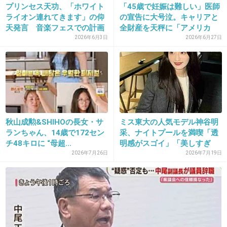
プリンセス天功、「ホワイト
「45歳で妊娠は難しい」医師
2枚目はかわいい
ライオン連れてきます」の仰
の宣告に大号泣。キャリアと
天発言 音楽フェスでの計画
全財産を天秤に「アメリカ
+17
-2
告...
の...
2026年6月3日
2026年6月27日
26. 匿名
2013/09/25(水) 11:38:16
目を閉じて食べてる表情でまだなんとか救われ
る
秋山成勲&SHIHOの長女・サ
ミス東大の人気モデル神谷明
開けたままだとホラー
ランちゃん、14歳で172セン
采、ナイトプールを満喫「透
チ48キロに “母超...
明感がスゴイ」「美しすぎ
+74
-1
る」
2026年7月26日
2026年7月19日
27. 匿名
2013/09/25(水) 11:38:19
つらい（×_×）
+8
-9