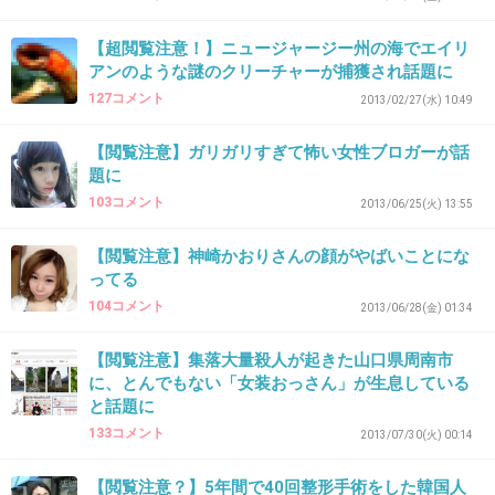
赤ちゃんフクロウさんも鼠を食べるのかな？
【超閲覧注意！】ニュージャージー州の海でエイリ
アンのような謎のクリーチャーが捕獲され話題に
出典：articleimage.nicoblomaga.jp
127コメント
2013/02/27(水) 10:49
【閲覧注意】ガリガリすぎて怖い女性ブロガーが話
+115
-0
題に
103コメント
2013/06/25(火) 13:55
35. 匿名
2013/09/25(水) 11:41:13
【閲覧注意】神崎かおりさんの顔がやばいことにな
ってる
ふくろうのえさってねずみだもの。
104コメント
2013/06/28(金) 01:34
冷凍で売ってますよね。
【閲覧注意】集落大量殺人が起きた山口県周南市
+37
-3
に、とんでもない「女装おっさん」が生息している
と話題に
133コメント
2013/07/30(火) 00:14
36. 匿名
2013/09/25(水) 11:41:24
【閲覧注意？】5年間で40回整形手術をした韓国人
梟可愛いけど餌がネズミっていうのがな～