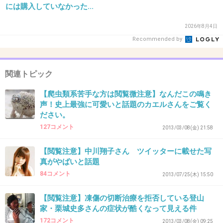
には購入していなかった...
+31
-4
2026年8月4日
Recommended by
32. 匿名
2013/09/25(水) 11:39:09
すごいおいしそうに食べてて笑った
関連トピック
+40
-2
【爬虫類系苦手な方は閲覧微注意】なんだこの鳴き
声！史上最強に可愛いと話題のカエルさんをご覧く
ださい。
127コメント
2013/03/08(金) 21:58
33. 匿名
2013/09/25(水) 11:39:24
ちょっと怖いけどでも可愛い(*´ω｀*)♡
【閲覧注意】中川翔子さん ツイッターに載せた写
真がやばいと話題
+11
-3
84コメント
2013/07/25(木) 15:50
【閲覧注意】凍傷の切断治療を拒否している登山
家・栗城史多さんの症状が酷くなって見える件
34. 匿名
2013/09/25(水) 11:39:42
172コメント
2013/03/08(金) 09:25