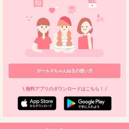
+75
-18
44. 匿名
2013/09/25(水) 11:44:46
食べ終えてニッコリ＾＾笑ってるみたい。
可愛い♪
+63
-2
ガールズちゃんねるの使い方
45. 匿名
2013/09/25(水) 11:45:02
\ 無料アプリのダウンロードはこちら！ /
フクロウって足太い(・・;)
+16
-3