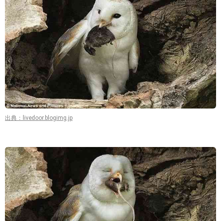
出典：livedoor.blogimg.jp