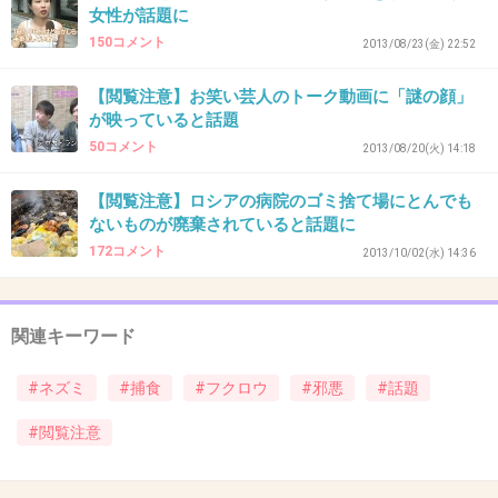
女性が話題に
お金もかかるし飼うのは大変そう！でも飼いた
150コメント
2013/08/23(金) 22:52
い…
【閲覧注意】お笑い芸人のトーク動画に「謎の顔」
+23
-3
が映っていると話題
50コメント
2013/08/20(火) 14:18
【閲覧注意】ロシアの病院のゴミ捨て場にとんでも
37. 匿名
2013/09/25(水) 11:41:50
ないものが廃棄されていると話題に
なんという至福の表情ｗ
172コメント
2013/10/02(水) 14:36
+74
-1
関連キーワード
38. 匿名
2013/09/25(水) 11:42:28
#ネズミ
#捕食
#フクロウ
#邪悪
#話題
最後の写真の目が剛力に似てる
#閲覧注意
+2
-24