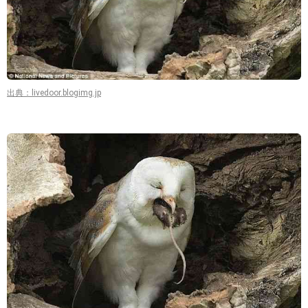
出典：livedoor.blogimg.jp