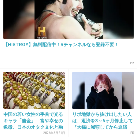
生きる為には仕方ない！
+134
-1
【HISTROY】無料配信中！Rチャンネルなら登録不要！
11. 匿名
2013/09/25(水) 11:35:06
かわいくない
PR
+9
-60
12. 匿名
2013/09/25(水) 11:35:13
人間も牛豚鳥肉 食べてるから一緒
+270
-1
中国の若い女性の手首で光る
リボ地獄から抜け出したい人
キャラ「痛金」 富や幸せの
は、返済を3～6ヶ月停止して
象徴、日本のオタク文化と融
『大幅に減額してから返済
合
す...
2026年6月21日
PR