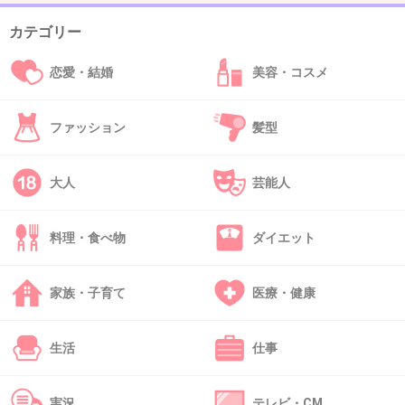
カテゴリー
39. 匿名
2013/09/25(水) 11:43:36
猛禽類だもの。
恋愛・結婚
美容・コスメ
+32
-2
ファッション
髪型
40. 匿名
2013/09/25(水) 11:43:41
大人
芸能人
最後の表情がすごくかわいい
メンフクロウ最高や
料理・食べ物
ダイエット
+25
-3
家族・子育て
医療・健康
生活
仕事
41. 匿名
2013/09/25(水) 11:44:00
ネズミ大嫌い
気持ち悪い
実況
テレビ・CM