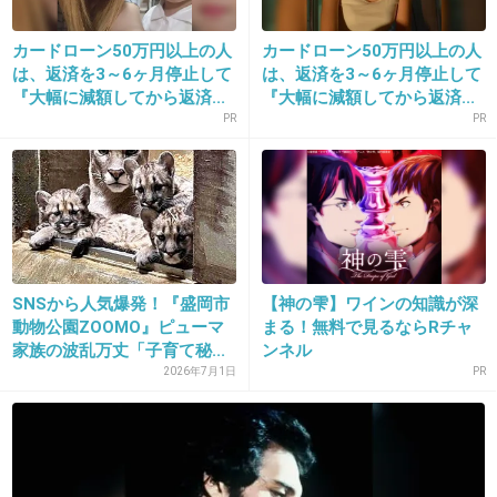
8. 匿名
2013/09/25(水) 11:34:54
丸呑み・・・
カードローン50万円以上の人
カードローン50万円以上の人
は、返済を3～6ヶ月停止して
は、返済を3～6ヶ月停止して
+25
-5
『大幅に減額してから返済...
『大幅に減額してから返済...
PR
PR
9. 匿名
2013/09/25(水) 11:34:58
フクロウかわいいから
飼いたいと思った事があります。
SNSから人気爆発！『盛岡市
【神の雫】ワインの知識が深
でも餌が、冷凍マウスやミミズだったため、
動物公園ZOOMO』ピューマ
まる！無料で見るならRチャ
諦めました～
家族の波乱万丈「子育て秘...
ンネル
2026年7月1日
PR
+230
-2
10. 匿名
2013/09/25(水) 11:35:01