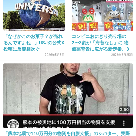
+42
-1
「なぜかこのお菓子？が売れ
コンビニおにぎり売り場の
30. 匿名
2013/09/25(水) 11:38:32
るんですよね…」USJの公式X
2〜3割が「海苔なし」に 物
フクロウって肉食なんだっけ(´・ω・｀)
投稿に反響相次ぐ
価高背景に広がる新定番、3
5...
2026年5月5日
2026年6月25日
+13
-1
31. 匿名
2013/09/25(水) 11:38:54
子供の時、ペットショップで見たフクロウさん
のエサに
ショックを受けました・・・。
生きていくために仕方ないですけど
こういうのって刺激強いですよね。
「熊本地震で110万円分の物資を自腹支援」のシバター、実際