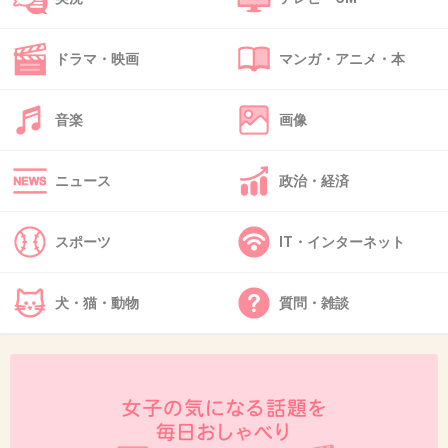
+19
-17
ドラマ・映画
マンガ・アニメ・本
42. 匿名
2013/09/25(水) 11:44:10
音楽
画像
フクロウ飼ってる。めっちゃかわいいよ！
ただ餌がね。。
ニュース
政治・経済
+36
-3
スポーツ
IT・インターネット
43. 匿名
2013/09/25(水) 11:44:42
犬・猫・動物
質問・雑談
メンフクロウもっふもふでかわいい
出典：img5.blogs.yahoo.co.jp