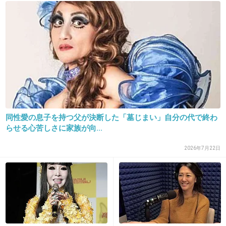
飲み込んじゃうんだ((((( ；ﾟДﾟ)))))
+19
-1
23. 匿名
2013/09/25(水) 11:37:17
最後のニンマリした感じの表情が怖い....
+135
-1
同性愛の息子を持つ父が決断した「墓じまい」自分の代で終わ
らせる心苦しさに家族が向...
24. 匿名
2013/09/25(水) 11:37:30
2026年7月22日
おめめ瞑ってもぐもぐ可愛いけどなぁｗ
+62
-4
25. 匿名
2013/09/25(水) 11:37:52