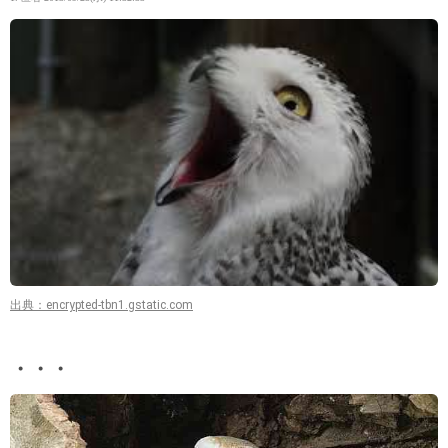
出典：encrypted-tbn1.gstatic.com
・・・