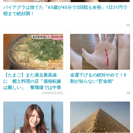
バイアグラは捨てた「65歳が45分で3回戦も余裕」1日31円で
朝まで絶好調！
PR
16. 匿名
2013/09/25(水) 11:35:46
怖！！（笑）
+23
-9
【たまご】また過去最高値
金運下げるの絶対やめて！9
に 郷土料理の店「価格転嫁
割が知らない“貯金術”
は難しい」 養鶏場では中東
17. 匿名
2013/09/25(水) 11:35:56
情勢...
2026年5月25日
PR
可愛い~
+95
-18