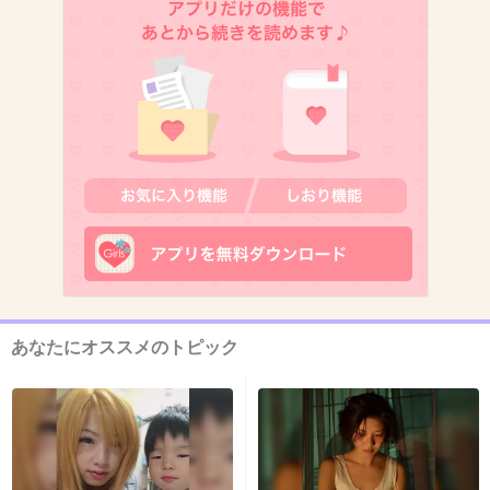
わぁ･･････Σ(￣ロ￣lll)
+53
-2
6. 匿名
2013/09/25(水) 11:34:26
自然の摂理だもの！
+235
-3
7. 匿名
2013/09/25(水) 11:34:39
あなたにオススメのトピック
最後の表情がｗｗ
+343
-0