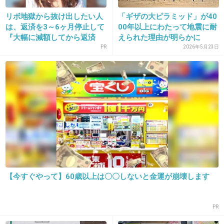
18. 匿名
2013/09/25(水) 11:36:04
リボ地獄から抜け出したい人
「ギザの大ピラミッド」が40
丸呑み恐ろしいけど何だか上品ｗ
は、返済を3～6ヶ月停止して
00年以上にわたって地震に耐
『大幅に減額してから返済
えられた理由が明らかに
+218
-6
す...
PR
2026年5月23日
19. 匿名
2013/09/25(水) 11:36:15
ゾッとしたけど、
足が可愛いww
+83
-4
【今すぐやって】60歳以上は〇〇しないと金運が崩壊します
20. 匿名
2013/09/25(水) 11:36:20
PR
ちなみに撫でられてる時のフクロウさんは