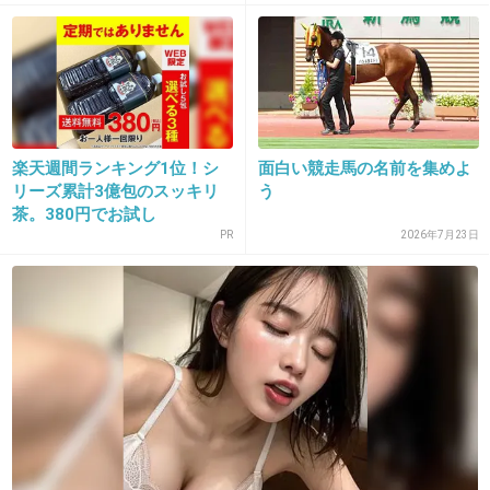
13. 匿名
2013/09/25(水) 11:35:29
目が…www
+104
-0
楽天週間ランキング1位！シ
面白い競走馬の名前を集めよ
14. 匿名
2013/09/25(水) 11:35:39
リーズ累計3億包のスッキリ
う
茶。380円でお試し
哺乳類のくせにトリに負けるのか
PR
2026年7月23日
+9
-36
15. 匿名
2013/09/25(水) 11:35:45
フクロウのイメージが崩れた(^_^;)
+8
-56