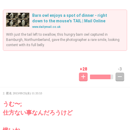
Barn owl enjoys a spot of dinner - right
down to the mouse's TAIL | Mail Online
www.dailymail.co.uk
With just the tail left to swallow, this hungry barn owl captured in
Bamburgh, Northumberland, gave the photographer a rare smile, looking
content with its full belly.
+28
-3
2. 匿名
2013/09/25(水) 11:33:53
うむ〜;
仕方ない事なんだろうけど
惨いね