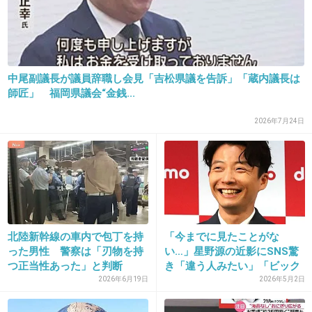
28. 匿名
2013/09/25(水) 11:38:28
ちょっと笑っているではないか
中尾副議長が議員辞職し会見「吉松県議を告訴」「蔵内議長は
師匠」 福岡県議会“金銭...
悪じゃの～(笑)
2026年7月24日
+39
-2
29. 匿名
2013/09/25(水) 11:38:29
そうなのよね〜;
私もフクロウ飼いたいけど、餌がこうだから
北陸新幹線の車内で包丁を持
「今までに見たことがな
(;_;)
った男性 警察は「刃物を持
い…」星野源の近影にSNS驚
つ正当性あった」と判断
き「違う人みたい」「ビック
リ」
2026年6月19日
2026年5月2日
熱帯魚系も、ミニフグとか可愛いのに、餌が虫
で飼えない(;_;)