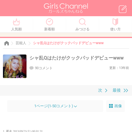
人気順
新着順
みつける
使い方
芸能人
シャ乱Qはたけがクックパッドデビューwww
シャ乱Qはたけがクックパッドデビューwww
90コメント
更新：13年前
次
最後
1ページ(1-50コメント)
画像
1. 匿名
2013/09/21(土) 00:01:31