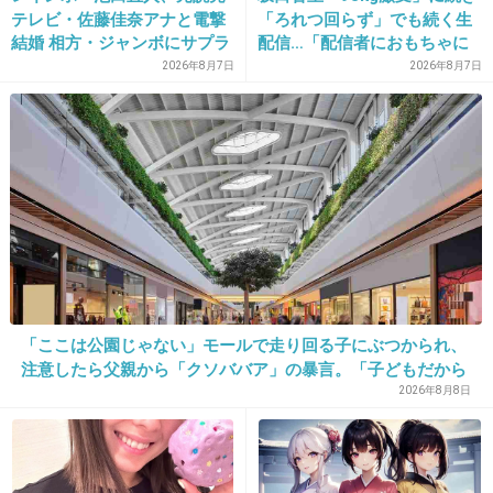
テレビ・佐藤佳奈アナと電撃
「ろれつ回らず」でも続く生
結婚 相方・ジャンボにサプラ
配信…「配信者におもちゃに
イズ報告
されてる」知人は懸念表明
2026年8月7日
2026年8月7日
24. 匿名
2013/09/21(土) 00:11:21
ちゃんと丁寧に作る過程の写真アップしてるｗ
出典：img.cpcdn.com
+134
-3
25. 匿名
2013/09/21(土) 00:11:25
「ここは公園じゃない」モールで走り回る子にぶつかられ、
名前変えたりしてると思うけどクックパッドに
注意したら父親から「クソババア」の暴言。「子どもだから
投稿してる芸能人多そうだな。
多めに見ろ」を強要してくる人物とは
2026年8月8日
+57
-3