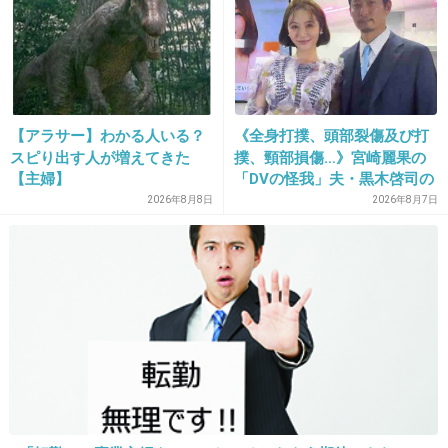
19. 匿名
2013/09/21(土) 00:09:48
今度つくれぽしてみよー(*^_^*)
+28
-3
【アラサー】わかる人いる？
《全身打撲、頭部裂傷及び打
スピり出す人が増えてきた
撲、頸部損傷…》宮崎麗果の
20. 匿名
2013/09/21(土) 00:10:12
【主婦】
「DVの怪我」夫・黒木啓司の
逮捕で始まる「夫婦の闘争」
2026年8月8日
2026年8月7日
そんなこと、カナさんはチェック済みだよ(´･_･
`)
+37
-11
21. 匿名
2013/09/21(土) 00:10:16
愛嬌のある人だなw
+76
-4