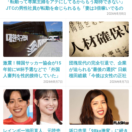
「転勤って専業主婦をアテにしてるからもう期待できない」
JTCの男性社員が転勤を命じられるも「妻は3倍稼いでるの
で、それなら辞める」と言ったら、転勤がなくなった
2026年8月8日
22. 匿名
2013/09/21(土) 00:10:20
＞１７
はやっっっｗｗｗｗｗｗｗｗｗｗｗｗｗｗｗｗ
ｗｗｗｗｗｗｗｗｗｗｗｗｗｗ
激震！韓国サッカー協会が15
団塊世代の完全引退で、企業
年前にW杯予選などで「外国
が迫られる“最後の選択” 日銀
+28
-3
人審判を性的接待していた」
植田総裁「今後は女性の正社
疑惑のスキャンダルが発覚！
員化と外国人の人材活用が
2026年8月7日
2026年8月7日
7試合20人が対象で日本人審
鍵」
判が含まれていたとの指摘
23. 匿名
2013/09/21(土) 00:11:04
も…
可愛い(*´`)
今度検索してみよ♪
+30
-0
レインボー池田直人、元読売
坂口杏里「98kg激変」に続き