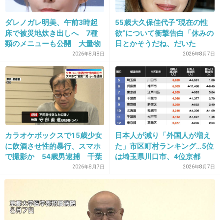
+63
-1
ダレノガレ明美、午前3時起
55歳大久保佳代子“現在の性
床で被災地炊き出しへ 7種
欲”について衝撃告白「休みの
類のメニューも公開 大量物
日とかそうだね、だいた
資とともに
い…」
2026年8月8日
2026年8月7日
16. 匿名
2013/09/21(土) 00:09:33
カラオケボックスで15歳少女
日本人が減り「外国人が増え
さんまのまんま観てたけど、料理作っている時
に飲酒させ性的暴行、スマホ
た」市区町村ランキング…5位
で撮影か 54歳男逮捕 千葉
は埼玉県川口市、4位京都
イキイキしてたわ。
市、ではトップ3は？
2026年8月7日
2026年8月7日
+97
-3
17. 匿名
2013/09/21(土) 00:09:36