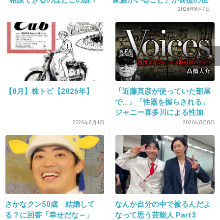
の中、でも孤立は誰にでも起きる
2026年8月7日
12. 匿名
2013/09/21(土) 00:08:34
はたけのキャベツサラダもあるよ笑
出典：livedoor.4.blogimg.jp
【8月】株トピ【2026年】
「近藤真彦が使っていた部屋
で…」「性器を握らされる」
ジャニー喜多川による性加
害、語り始めた被害者たち
シャ乱Qはたけのキャベツサラダ by はたけ
2026年8月1日
2026年8月8日
（シャ乱Q） [クックパッド] 簡単おいしい
《徹底取材の裏側》
みんなのレシピが154万品
cookpad.com
焼きラーメン（http://cookpad.com/recipe/2350433）つくったときの残り
キャベツでサラダ！
+108
-3
さかなクン50歳 結婚して
なんか自分の中で被るんだよ
る？に回答「幸せだな～」
なって思う芸能人 Part3