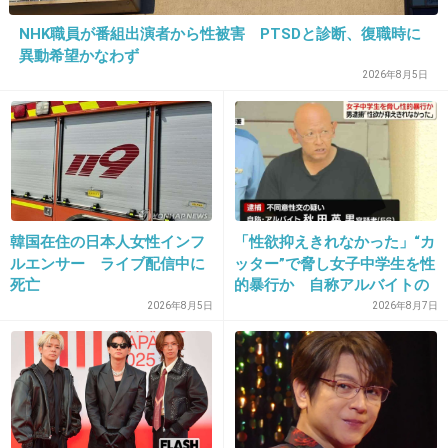
ー。
NHK職員が番組出演者から性被害 PTSDと診断、復職時に
異動希望かなわず
2026年8月5日
+15
-0
33. 匿名
2013/09/21(土) 00:15:07
シャ乱Qとして暇なのかな
+12
-8
韓国在住の日本人女性インフ
「性欲抑えきれなかった」“カ
ルエンサー ライブ配信中に
ッター”で脅し女子中学生を性
死亡
的暴行か 自称アルバイトの
56歳男を逮捕 千葉
2026年8月5日
2026年8月7日
34. 匿名
2013/09/21(土) 00:15:28
憧れが叶っておめでとうｗ
出典：image.news.livedoor.com