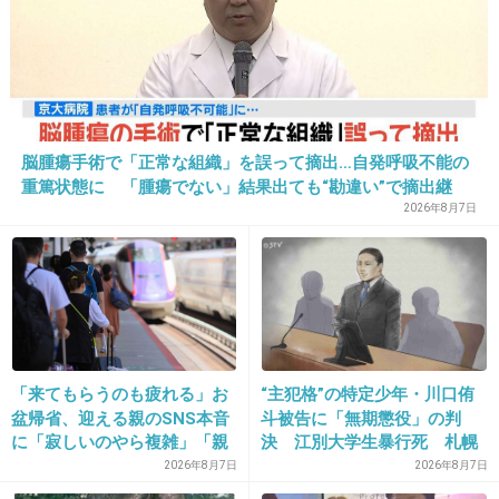
さっそくつくレポ投稿してる人がいる！ｗ
+69
-3
脳腫瘍手術で「正常な組織」を誤って摘出…自発呼吸不能の
18. 匿名
2013/09/21(土) 00:09:39
重篤状態に 「腫瘍でない」結果出ても“勘違い”で摘出継
続 通常の生活送っていた患者が手足も動かず 京大病院
2026年8月7日
この人山田邦子系だよね、フェイス
どーでもいいけど、クックﾊﾟｯﾄﾞ憧れてたとか
可愛すぎる
偽名でやればいいものを、
本名でやるとこが可愛いｗｗ
「来てもらうのも疲れる」お
“主犯格”の特定少年・川口侑
盆帰省、迎える親のSNS本音
斗被告に「無期懲役」の判
+167
-4
に「寂しいのやら複雑」「親
決 江別大学生暴行死 札幌
孝行だと思っていたのに」
地裁
2026年8月7日
2026年8月7日