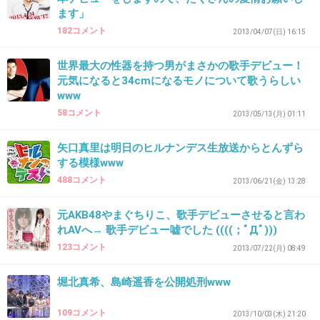
＞＞１７
ます」
182コメント
2013/04/07(日) 16:15
ことななママって、つくれぽはたけさんだけだ
世界最大の性器を持つ男がまさかの歌手デビュー！
から、
元気になると34cmになるモノについて歌うらしい
www
関係者かな
58コメント
2013/05/13(月) 01:11
それにしても、はたけさん可愛いね！
最近はキッチンツールが増えてきました
矢口真里は明日のヒルナンデス生放送からとんずら
ってのもほのぼの！
する模様www
488コメント
2013/06/21(金) 13:28
+33
-1
元AKB48やまぐちりこ、歌手デビューさせると言わ
れAVへ→ 歌手デビュー嘘でした ((((；ﾟДﾟ)))
123コメント
2013/07/22(月) 08:49
38. 匿名
2013/09/21(土) 00:17:19
＞３キャベツを混ぜるときに固いところをモミ
堀北真希、島崎遥香を公開処刑www
モミして柔らかくすると食べるときにエエ感じ
109コメント
2013/10/03(木) 21:20
になる