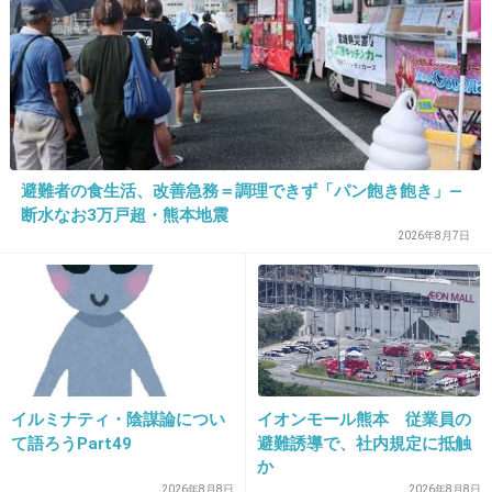
＞20 カナさんはつくレポ投稿する側でしょｗ
ロンドンブーツ田村淳の嫁が作った料理が
Cookpad過ぎると話題に
girlschannel.net
ロンドンブーツ田村淳の嫁が作った料理がCookpad過ぎると話題に淳の結
婚相手のカナさんの作る料理が ↓ Cookpadメニューばかり （プラス野菜ス
ティックで全10品）簡単でおいしい！オイマヨ♪大根サラダ by 舞衣ママ [ク
避難者の食生活、改善急務＝調理できず「パン飽き飽き」―
ックパッド] 簡単おい...
断水なお3万戸超・熊本地震
2026年8月7日
+30
-7
29. 匿名
2013/09/21(土) 00:13:32
けっこうマメな性格なんだね！
イルミナティ・陰謀論につい
イオンモール熊本 従業員の
+34
-1
て語ろうPart49
避難誘導で、社内規定に抵触
か
2026年8月8日
2026年8月8日