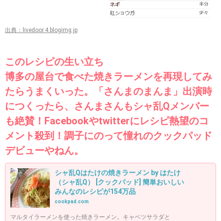
出典：livedoor.4.blogimg.jp
このレシピの生い立ち
博多の屋台で食べた焼きラーメンを再現してみ
たらうまくいった。「さんまのまんま」出演時
につくったら、さんまさんもシャ乱Qメンバー
も絶賛！Facebookやtwitterにレシピ熱望のコ
メント殺到！調子にのって憧れのクックパッド
デビューやねん。
シャ乱Qはたけの焼きラーメン by はたけ
（シャ乱Q） [クックパッド] 簡単おいしい
みんなのレシピが154万品
cookpad.com
マルタイラーメンを使った焼きラーメン。キャベツサラダと