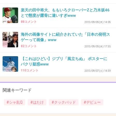
楽天の田中将大、ももいろクローバーZと乃木坂46
なんかホッコリする文章だわｗ
とで態度が露骨に違いすぎwww
88コメント
2013/09/05(木) 14:05
+94
-3
海外の画像サイトに紹介されていた「日本の発明ス
ゲーって画像」www
82コメント
2013/09/05(木) 17:55
39. 匿名
2013/09/21(土) 00:17:31
結構笑劇
【これはひどい】ジブリ「風立ちぬ」 ポスターに
パクリ疑惑www
+16
-1
110コメント
2013/09/07(土) 14:59
40. 匿名
2013/09/21(土) 00:18:08
関連キーワード
今後レシピが増えることを期待してる
#シャ乱Q
#はたけ
#クックパッド
#デビュー
+56
-2