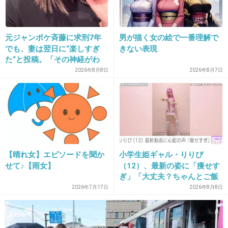
26. 匿名
2013/09/21(土) 00:12:09
とりあえずおめでとうo(^▽^)o
元ジャンポケ斉藤に求刑7年
男が描く女の絵で一番理解で
でも、妻は翌日に“楽しすぎ
きない表現
+31
-2
た“と投稿。「その神経がわ
からん」と騒然
2026年8月8日
2026年8月7日
27. 匿名
2013/09/21(土) 00:12:13
場末のスナックのママにこんな顔の人いるよ
ね。
【晴れ女】エピソードを聞か
小学生姫ギャル・りりぴ
楽しそうでなにより。
せて♪【雨女】
（12）、最新の姿に「痩せす
ぎ」「大丈夫？ちゃんとご飯
+82
-1
食べてね」など心配の声
2026年7月17日
2026年8月8日
28. 匿名
2013/09/21(土) 00:12:43