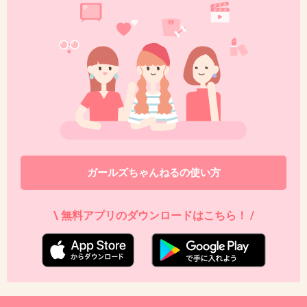
ちょっwお皿100均じゃんwww
うちにも全く同じのあるわーwww
+59
-0
46. 匿名
2013/09/21(土) 00:25:53
つくれぽが来て喜んでらっしゃる模様(笑)
ガールズちゃんねるの使い方
はたけ (hatake) on Twitter
twitter.com
\ 無料アプリのダウンロードはこちら！ /
+63
-0
47. 匿名
2013/09/21(土) 00:26:40