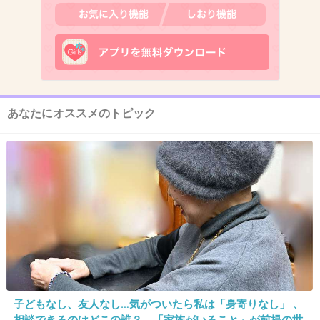
9. 匿名
2013/09/21(土) 00:08:12
悪役の女子プロレスラーみたい。
+202
-7
あなたにオススメのトピック
10. 匿名
2013/09/21(土) 00:08:26
つくれぽしたらコメントもらえるのかな
+75
-2
11. 匿名
2013/09/21(土) 00:08:27
お皿が意外とかわいい。
子どもなし、友人なし…気がついたら私は「身寄りなし」 、
+128
-2
相談できるのはどこの誰？ 「家族がいること」が前提の世