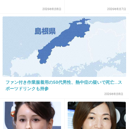
2026年8月8日
2026年8月7日
13. 匿名
2013/09/21(土) 00:08:42
本物？
なんか、可愛らしいねw
+111
-3
14. 匿名
2013/09/21(土) 00:09:01
ちょっとおいしそうだしｗ
ファン付き作業服着用の50代男性、熱中症の疑いで死亡…ス
+66
-2
ポーツドリンクも持参
2026年8月8日
15. 匿名
2013/09/21(土) 00:09:21
マルタイラーメン美味しい*\(^o^)/*
今度このレシピ試してみよ