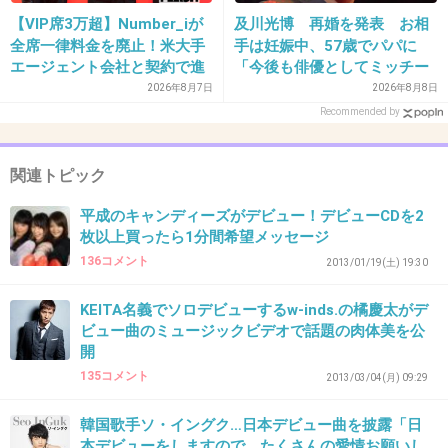
+98
-1
【VIP席3万超】Number_iが
及川光博 再婚を発表 お相
全席一律料金を廃止！米大手
手は妊娠中、57歳でパパに
エージェント会社と契約で進
「今後も俳優としてミッチー
む“世界標準”化
として精進」
35. 匿名
2013/09/21(土) 00:15:50
2026年8月7日
2026年8月8日
Recommended by
美味しそうやし、レシピの生い立ちの書き方が
可愛い
関連トピック
+84
-2
平成のキャンディーズがデビュー！デビューCDを2
枚以上買ったら1分間希望メッセージ
136コメント
2013/01/19(土) 19:30
36. 匿名
2013/09/21(土) 00:16:49
大阪のおばさんみたい
KEITA名義でソロデビューするw-inds.の橘慶太がデ
ビュー曲のミュージックビデオで話題の肉体美を公
+31
-0
開
135コメント
2013/03/04(月) 09:29
韓国歌手ソ・イングク…日本デビュー曲を披露「日
37. 匿名
2013/09/21(土) 00:17:03
本デビューをしますので、たくさんの愛情お願いし