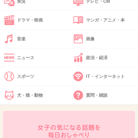
実況
テレビ・CM
ドラマ・映画
マンガ・アニメ・本
43. 匿名
2013/09/21(土) 00:20:28
見た目とのミスマッチ（笑）
音楽
画像
+37
-0
ニュース
政治・経済
44. 匿名
2013/09/21(土) 00:24:28
スポーツ
IT・インターネット
料理本で儲けようとする芸能人より好感持て
る！
犬・猫・動物
質問・雑談
いちいち写真撮ったり投稿するのも大変なのに
+103
-0
45. 匿名
2013/09/21(土) 00:25:25