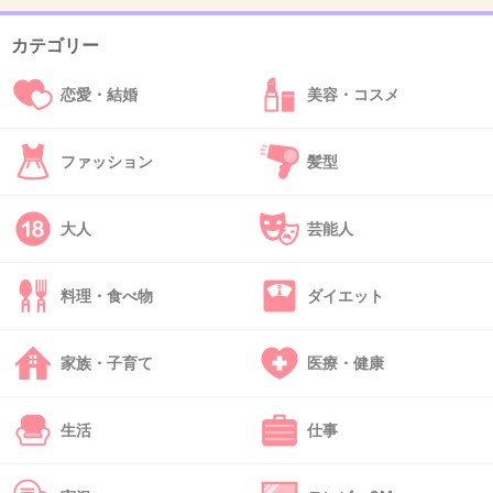
カテゴリー
41. 匿名
2013/09/21(土) 00:18:46
料理本からクックパッド投稿型の芸能人が増え
恋愛・結婚
美容・コスメ
たりして
副収入は挑めないけど、利益を求めて無い点と
ファッション
髪型
庶民的な料理好きって感じがしてイメージアッ
プできそう笑
大人
芸能人
+64
-0
料理・食べ物
ダイエット
42. 匿名
2013/09/21(土) 00:19:13
家族・子育て
医療・健康
いちいち料理名に「シャ乱Qはたけの」ってつ
けるのがおもしろい
生活
仕事
+102
-2