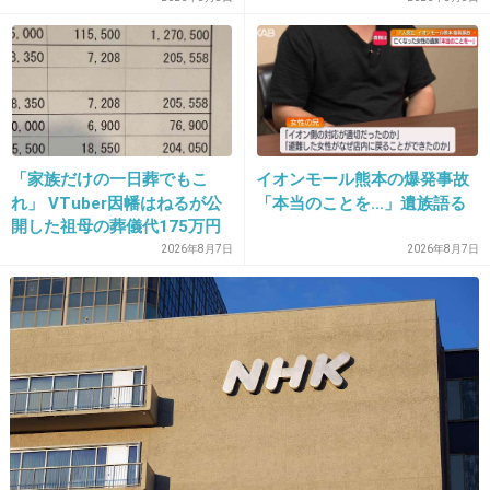
30. 匿名
2013/09/21(土) 00:14:17
はたけさん何してはるんですかｗｗｗｗ
+59
-1
「家族だけの一日葬でもこ
イオンモール熊本の爆発事故
31. 匿名
2013/09/21(土) 00:14:22
れ」 VTuber因幡はねるが公
「本当のことを…」遺族語る
開した祖母の葬儀代175万円
なんかめっちゃ好感度上がったｗ
が話題
2026年8月7日
2026年8月7日
料理本出したり料理番組出たら面白いのに
+98
-1
32. 匿名
2013/09/21(土) 00:15:01
クックパッドで検索しても見つからなかった