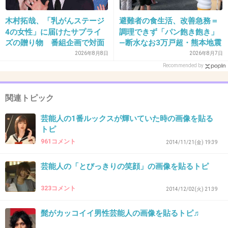
金八時代
木村拓哉、「乳がんステージ
避難者の食生活、改善急務＝
4の女性」に届けたサプライ
調理できず「パン飽き飽き」
出典：p.twpl.jp
ズの贈り物 番組企画で対面
―断水なお3万戸超・熊本地震
したファンが、夢と希望を与
2026年8月8日
2026年8月7日
現在
える心遣いに「うれしくて号
Recommended by
泣しました」
関連トピック
出典：pbs.twimg.com
芸能人の1番ルックスが輝いていた時の画像を貼る
+263
-87
トピ
961コメント
2014/11/21(金) 19:39
芸能人の「とびっきりの笑顔」の画像を貼るトピ
31. 匿名
2015/08/11(火) 08:49:30
デヴィ夫人
323コメント
2014/12/02(火) 21:39
髭がカッコイイ男性芸能人の画像を貼るトピ♬
+824
-32