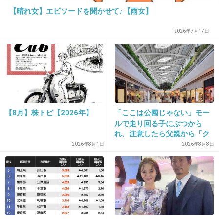
【晴れ女】エピソードを聞かせて♪【雨女】
16. 匿名
2015/08/11(火) 08:45:39
2026年7月17日
KinKiの二人
+1337
-17
【8月】株トピ【2026年】
「ここは公園じゃない」モー
17. 匿名
2015/08/11(火) 08:45:46
ルで走り回る子にぶつから
れ、注意したら父親から「ク
神木くん
ソババア」の暴言。「子ども
2026年8月1日
2026年8月8日
だから多めに見ろ」を強要し
てくる人物とは
+1373
-17
18. 匿名
2015/08/11(火) 08:46:02