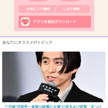
5. 匿名
2015/08/11(火) 08:42:50
あなたにオススメのトピック
+1086
-30
三宅健”芸能界一食事が綺麗な女優”の実名あげ絶賛「見つけ