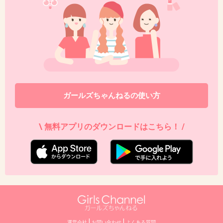
+97
-6
42. 匿名
2015/08/11(火) 08:53:57
石原さとみ
出典：www.officiallyjd.com
ガールズちゃんねるの使い方
+520
-104
\ 無料アプリのダウンロードはこちら！ /
43. 匿名
2015/08/11(火) 08:54:00
松井珠理奈
出典：imgcc.naver.jp
+707
-71
|
|
運営会社
お問い合わせ
よくある質問