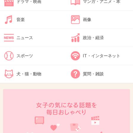
ドラマ・映画
マンガ・アニメ・本
出典：up.gc-img.net
音楽
画像
+1233
-24
ニュース
政治・経済
40. 匿名
2015/08/11(火) 08:53:51
スポーツ
IT・インターネット
こじはる
爽やか
犬・猫・動物
質問・雑談
+45
-608
41. 匿名
2015/08/11(火) 08:53:52
29
柴咲コウだよ！