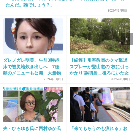
たんだ。誰でしょう？」
6. 匿名
2015/08/11(火) 08:42:54
2026年8月8日
道重＆田中
+655
-89
ダレノガレ明美、午前3時起
【続報】引率教員のクマ撃退
7. 匿名
2015/08/11(火) 08:43:08
床で被災地炊き出しへ 7種
スプレーが登山道の"枝に引っ
類のメニューも公開 大量物
かかり"誤噴射＿後ろにいた女
V6
資とともに
子高校生の顔を直撃＿急なヒ
2026年8月8日
2026年8月8日
グマ出没に備え「安全装置」
外した状態で腰に装着＿女子
出典：miyakeken-miyake.blog.so-net.ne.jp
高校生はトムラウシ山からヘ
+748
-33
リ搬送され手当
8. 匿名
2015/08/11(火) 08:43:35
夫・ひろゆき氏に西村ゆか氏
「来てもらうのも疲れる」お