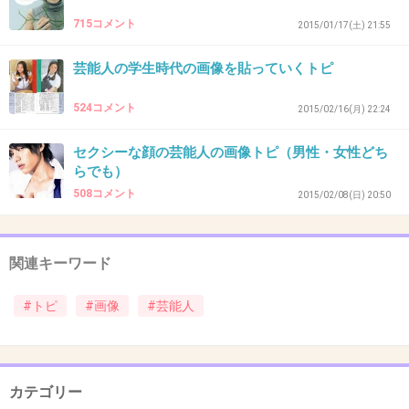
8
715コメント
2015/01/17(土) 21:55
入口出口田口かと思った
芸能人の学生時代の画像を貼っていくトピ
+208
-9
524コメント
2015/02/16(月) 22:24
セクシーな顔の芸能人の画像トピ（男性・女性どち
35. 匿名
2015/08/11(火) 08:51:29
らでも）
24の画像なんか犯罪者みたい(笑)
508コメント
2015/02/08(日) 20:50
+82
-7
関連キーワード
36. 匿名
2015/08/11(火) 08:51:50
#トピ
#画像
#芸能人
若い頃の綾瀬はるかの顔がめっちゃタイプ
カテゴリー
+1145
-63