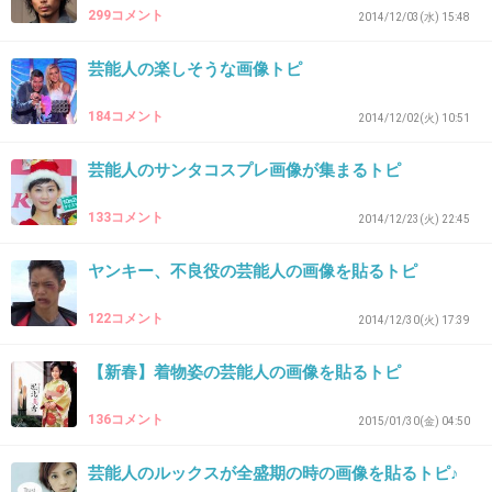
299コメント
2014/12/03(水) 15:48
芸能人の楽しそうな画像トピ
32. 匿名
2015/08/11(火) 08:50:06
奥菜恵さん
184コメント
2014/12/02(火) 10:51
芸能人のサンタコスプレ画像が集まるトピ
出典：www.officiallyjd.com
+704
-29
133コメント
2014/12/23(火) 22:45
ヤンキー、不良役の芸能人の画像を貼るトピ
33. 匿名
2015/08/11(火) 08:50:15
122コメント
2014/12/30(火) 17:39
26一般人？
【新春】着物姿の芸能人の画像を貼るトピ
+23
-20
136コメント
2015/01/30(金) 04:50
芸能人のルックスが全盛期の時の画像を貼るトピ♪
34. 匿名
2015/08/11(火) 08:51:01