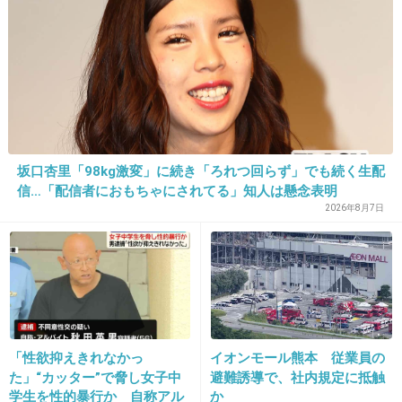
+1147
-58
24. 匿名
2015/08/11(火) 08:47:35
ダウンタウン
坂口杏里「98kg激変」に続き「ろれつ回らず」でも続く生配
信…「配信者におもちゃにされてる」知人は懸念表明
2026年8月7日
出典：imgcc.naver.jp
+423
-48
25. 匿名
2015/08/11(火) 08:47:35
竹内結子
「性欲抑えきれなかっ
イオンモール熊本 従業員の
こんなん目の前にいたら一瞬で好きになるわ
た」“カッター”で脅し女子中
避難誘導で、社内規定に抵触
学生を性的暴行か 自称アル
か