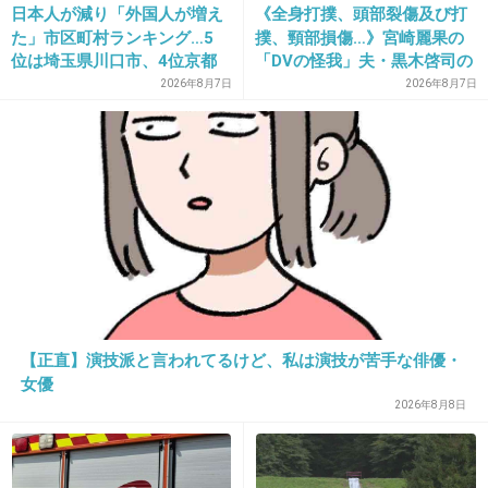
日本人が減り「外国人が増え
《全身打撲、頭部裂傷及び打
11東山パンチわろた
た」市区町村ランキング…5
撲、頸部損傷…》宮崎麗果の
位は埼玉県川口市、4位京都
「DVの怪我」夫・黒木啓司の
+341
-7
市、ではトップ3は？
逮捕で始まる「夫婦の闘争」
2026年8月7日
2026年8月7日
19. 匿名
2015/08/11(火) 08:46:20
17歳!?!?
+1215
-28
20. 匿名
2015/08/11(火) 08:46:24
【正直】演技派と言われてるけど、私は演技が苦手な俳優・
女優
２の顔好きなんだ。
2026年8月8日
+3
-14