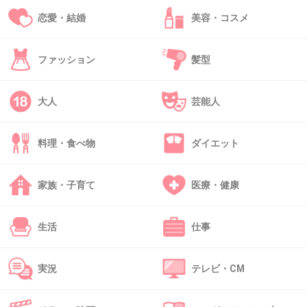
恋愛・結婚
美容・コスメ
37. 匿名
2015/08/11(火) 08:52:27
ファッション
髪型
+331
-31
大人
芸能人
料理・食べ物
ダイエット
38. 匿名
2015/08/11(火) 08:52:27
82年か いい時代でしたね 中森明菜
家族・子育て
医療・健康
+734
-26
生活
仕事
実況
テレビ・CM
39. 匿名
2015/08/11(火) 08:52:46
沢尻エリカ