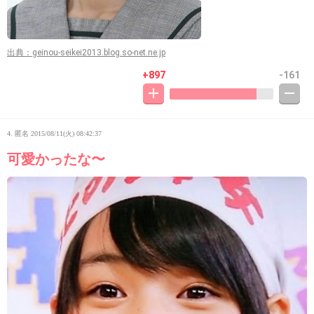
出典：geinou-seikei2013.blog.so-net.ne.jp
+897
-161
4. 匿名
2015/08/11(火) 08:42:37
可愛かったな〜