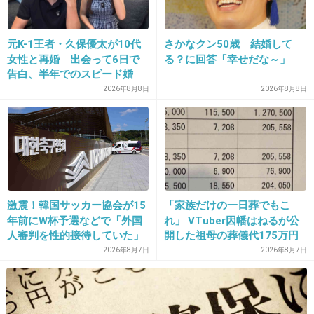
元K-1王者・久保優太が10代
さかなクン50歳 結婚して
11. 匿名
2015/08/11(火) 08:43:58
女性と再婚 出会って6日で
る？に回答「幸せだな～」
告白、半年でのスピード婚
東山紀之
2026年8月8日
2026年8月8日
出典：img.laughy.jp
+354
-210
12. 匿名
2015/08/11(火) 08:44:05
激震！韓国サッカー協会が15
「家族だけの一日葬でもこ
年前にW杯予選などで「外国
れ」 VTuber因幡はねるが公
あゆ
人審判を性的接待していた」
開した祖母の葬儀代175万円
疑惑のスキャンダルが発覚！
が話題
2026年8月7日
2026年8月7日
7試合20人が対象で日本人審
+627
-52
判が含まれていたとの指摘
も…