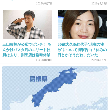
バイトの56歳男を逮捕 千葉
2026年8月7日
2026年8月8日
+1254
-109
26. 匿名
2015/08/11(火) 08:47:57
ういういしい
三山凌輝が公私でピンチ！ あ
55歳大久保佳代子“現在の性
んかけパスタ店のエリート社
欲”について衝撃告白「休みの
+53
-404
員は去り、割烹店は臨時休業
日とかそうだね、だいた
い…」
2026年8月8日
2026年8月7日
27. 匿名
2015/08/11(火) 08:48:01
+351
-38
28. 匿名
2015/08/11(火) 08:48:09