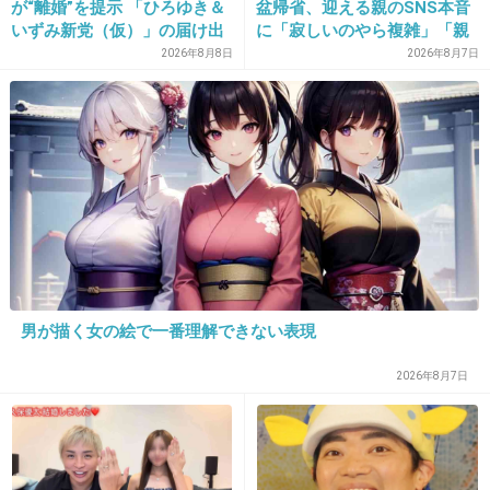
が“離婚”を提示 「ひろゆき＆
盆帰省、迎える親のSNS本音
いずみ新党（仮）」の届け出
に「寂しいのやら複雑」「親
+843
-20
を知らされず激怒「信頼関係
孝行だと思っていたのに」
2026年8月8日
2026年8月7日
が保てない状態で夫婦を続け
るのは無理」
9. 匿名
2015/08/11(火) 08:43:49
可愛い！
+1453
-67
男が描く女の絵で一番理解できない表現
10. 匿名
2015/08/11(火) 08:43:56
5
2026年8月7日
誰？
山田孝之？
+292
-16