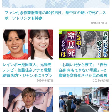
三浦春馬
ファン付き作業服着用の50代男性、熱中症の疑いで死亡…ス
ポーツドリンクも持参
+1044
-21
2026年8月8日
29. 匿名
2015/08/11(火) 08:48:18
お願い！誰なのか書いてー！
19は柴崎コウ？
わかんないよー
レインボー池田直人、元読売
「お願いだから寝て」「自分
+50
-132
テレビ・佐藤佳奈アナと電撃
自身 何もできない母親」―2
結婚 相方・ジャンボにサプラ
歳娘を窒息死させた母の孤独
イズ報告
「娘は『ママどうして』と」
2026年8月7日
2026年8月8日
限界の年子ワンオペ育児 法
30. 匿名
2015/08/11(火) 08:48:49
廷での懺悔と声なきSOS
亀梨君