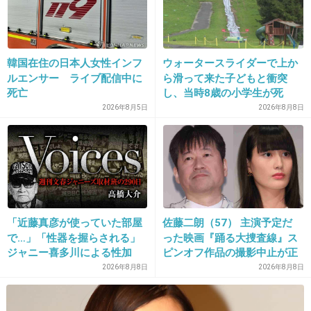
21. 匿名
2015/08/11(火) 08:46:25
宮沢りえさん
韓国在住の日本人女性インフ
ウォータースライダーで上か
ルエンサー ライブ配信中に
ら滑って来た子どもと衝突
出典：www.officiallyjd.com
死亡
し、当時8歳の小学生が死
+1008
-48
亡 イベントの引率責任者の
2026年8月5日
2026年8月8日
町職員を「減給」の懲戒処
分 児童の両親は「軽過ぎ
る」「全く納得できない」
22. 匿名
2015/08/11(火) 08:46:46
島根県邑南町
「近藤真彦が使っていた部屋
佐藤二朗（57） 主演予定だ
+121
-292
で…」「性器を握らされる」
った映画『踊る大捜査線』ス
ジャニー喜多川による性加
ピンオフ作品の撮影中止が正
害、語り始めた被害者たち
式に決定
2026年8月8日
2026年8月8日
《徹底取材の裏側》
23. 匿名
2015/08/11(火) 08:46:51
キッズウォーの井上真央ちゃん