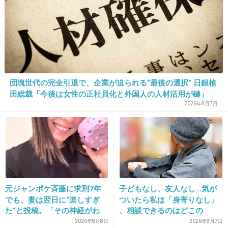
13. 匿名
2015/08/11(火) 08:44:37
伊野尾幼少期
+537
-64
団塊世代の完全引退で、企業が迫られる“最後の選択” 日銀植
田総裁「今後は女性の正社員化と外国人の人材活用が鍵」
2026年8月7日
14. 匿名
2015/08/11(火) 08:45:10
中居君
お猿さんみたい。。
出典：blog-imgs-53.fc2.com
元ジャンポケ斉藤に求刑7年
子どもなし、友人なし…気が
でも、妻は翌日に“楽しすぎ
ついたら私は「身寄りなし」
た“と投稿。「その神経がわ
、相談できるのはどこの
現在
からん」と騒然
誰？ 「家族がいること」が
2026年8月8日
2026年8月7日