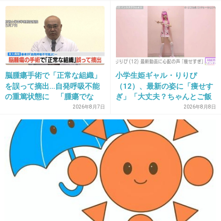
前提の世の中、でも孤立は誰
にでも起きる
出典：blogimg.goo.ne.jp
+504
-32
脳腫瘍手術で「正常な組織」
小学生姫ギャル・りりぴ
を誤って摘出…自発呼吸不能
（12）、最新の姿に「痩せす
15. 匿名
2015/08/11(火) 08:45:30
の重篤状態に 「腫瘍でな
ぎ」「大丈夫？ちゃんとご飯
い」結果出ても“勘違い”で摘
食べてね」など心配の声
ももち
2026年8月7日
2026年8月8日
出継続 通常の生活送ってい
た患者が手足も動かず 京大
病院
+1564
-36