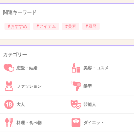
36. 匿名
2022/09/11(日) 23:20:30
関連キーワード
こういうやつ。足に使うんだけど、まじでこれ
#おすすめ
#アイテム
#美容
#風呂
なきゃもう生活できない。
1件の返信
カテゴリー
+19
-0
恋愛・結婚
美容・コスメ
ファッション
髪型
37. 匿名
2022/09/11(日) 23:20:43
>>1
大人
芸能人
ハウスオブローゼ
この２点が好きで使ってます。
料理・食べ物
ダイエット
アロマルセット ボディウォッシュ＆バブル
バス PG&WG