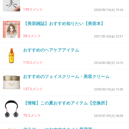
oh babyっていうスクラブ入の角質落とすや
139コメント
2020/09/16(水) 19:26
つ。
【美容雑誌】おすすめ知りたい【美容本】
たまにやると肌ツルツルになる。
+31
-1
58コメント
2021/03/26(金) 22:37
おすすめのヘアケアアイテム
33. 匿名
2022/09/11(日) 23:16:54
110コメント
2016/03/28(月) 16:15
重炭酸の入浴剤
身体の芯から温まるしお肌すべすべになるし寝付きよくな
おすすめのフェイスクリーム・美容クリーム
った
127コメント
2018/02/14(水) 15:05
+9
-0
【情報】この夏おすすめアイテム【交換所】
70コメント
2019/07/29(月) 06:38
34. 匿名
2022/09/11(日) 23:19:00
ドモホルンリンクルのやつ。