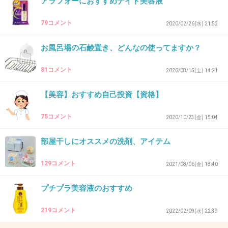
アラフォーにおすすめナイト美容液
湯船入ってる時にやってる。肌がもちもちす
79コメント
2020/02/26(水) 21:52
る。放置時間は守ってね。
お風呂場の石鹸置き、どんなの使ってますか？
+15
-3
81コメント
2020/08/15(土) 14:21
【美容】おすすめ自己投資【資格】
35. 匿名
2022/09/11(日) 23:20:28
75コメント
2020/10/23(金) 15:04
>>27
いいですよね！
部屋干しにオススメの洗剤、アイテム
気持ち良いのはもちろんのこと、変な溝とか部
129コメント
2021/08/06(金) 18:40
品の接合部分がないから、水がたまらないのほ
んとに好き。
プチプラ美容液のおすすめ
+13
-0
219コメント
2022/02/09(水) 22:39