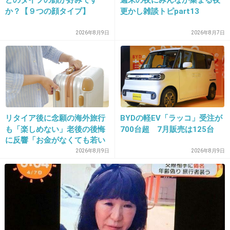
+38
-2
か？【９つの顔タイプ】
更かし雑談トピpart13
2026年8月9日
2026年8月7日
23. 匿名
2022/09/11(日) 23:09:38
天然の美容液と言われるお米の磨ぎ汁を入浴剤として入れ
る
祖母から受け継いで母もやってたけどめっちゃ肌綺麗だっ
たよ
リタイア後に念願の海外旅行
BYDの軽EV「ラッコ」受注が
も「楽しめない」老後の後悔
700台超 7月販売は125台
に反響「お金がなくても若い
+13
-5
うちに？」50代以上の切実な
2026年8月9日
2026年8月9日
声
24. 匿名
2022/09/11(日) 23:10:08
いい湯旅立ち
+2
-3