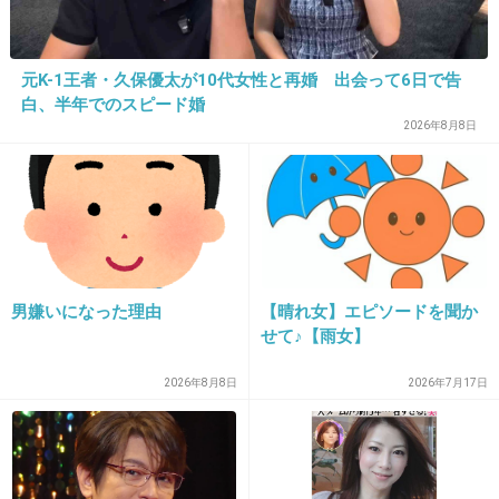
元K-1王者・久保優太が10代女性と再婚 出会って6日で告
白、半年でのスピード婚
2026年8月8日
16. 匿名
2022/09/11(日) 23:05:41
シャワーの圧でマッサージする
+2
-6
男嫌いになった理由
【晴れ女】エピソードを聞か
せて♪【雨女】
17. 匿名
2022/09/11(日) 23:06:27
2026年8月8日
2026年7月17日
シャンプーブラシ
ＥＴＯＶＯＳ
洗髪すると頭皮さっぱり、髪に艶 顔がスッキ
リして目元がぱっちりする