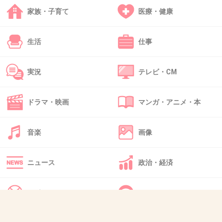
www.hor.jp
家族・子育て
医療・健康
ハウスオブローゼ公式オンラインショップ本店/アロマルセット ボディウォ
ッシュ＆バブルバス PG&WG（ピンク＆ホワイトグレープフルーツの香
り） 350mL(PG&WG)のページです。
生活
仕事
実況
テレビ・CM
リィリィ フルーツキャンディバーソープ
フルーツミックス（リンクスマイルソープ
b） 80g
ドラマ・映画
マンガ・アニメ・本
www.hor.jp
思わず食べてしまいたくなるようなフルーツバーをイメージした、お肌に
やさしいグリセリン石けんです。中のフルーツも全て石けんでできてお
音楽
画像
り、洗顔にもお使いいただけます。泡立ちがよく、うるおいを残しながら
汚れを落とします。フルーツミックス。
ニュース
政治・経済
+1
-1
スポーツ
IT・インターネット