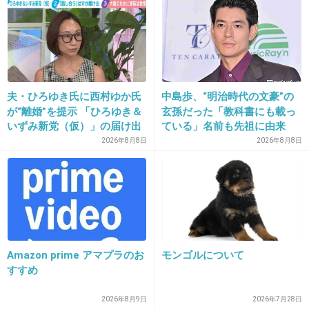
お高いけど、お風呂中にローズの匂いが広がってすごく贅
沢な気持ちになる
+9
-1
夫・ひろゆき氏に西村ゆか氏
中島歩、“明治時代の文豪”の
が“離婚”を提示 「ひろゆき＆
玄孫だった「教科書にも載っ
20. 匿名
2022/09/11(日) 23:07:39
いずみ新党（仮）」の届け出
ている」名前も先祖に由来
かっさプレートまだ使ってる人いますか？
を知らされず激怒「信頼関係
2026年8月8日
2026年8月8日
気持ちいいんだけどやっぱり摩擦は良くないの
が保てない状態で夫婦を続け
るのは無理」
かな？
2件の返信
+14
-1
Amazon prime アマプラのお
モンゴルについて
すすめ
21. 匿名
2022/09/11(日) 23:08:14
2026年8月9日
2026年7月28日