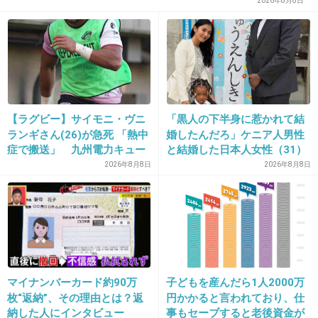
2026年8月8日
28. 匿名
2022/09/11(日) 23:14:27
>>14
一緒〜^_^
+2
-0
【ラグビー】サイモニ・ヴニ
「黒人の下半身に惹かれて結
ランギさん(26)が急死 「熱中
婚したんだろ」ケニア人男性
症で搬送」 九州電力キュー
と結婚した日本人女性（31）
29. 匿名
2022/09/11(日) 23:14:29
デンヴォルテクスで練習中
に“誹謗中傷”殺到…本人が語
2026年8月8日
2026年8月8日
る、日本で感じる“外国人差
ベビーオイル！これで全身マッサージをしています。たま
別”のリアル
にそこにいいオイルを混ぜて贅沢して楽しんでいます。も
っと贅沢する時はいいオイルをそのまま使う。立ち仕事だ
けど、足のむくみが解消されています。
+9
-1
マイナンバーカード約90万
子どもを産んだら1人2000万
枚“返納”、その理由とは？返
円かかると言われており、仕
納した人にインタビュー
事もセーブすると老後資金が