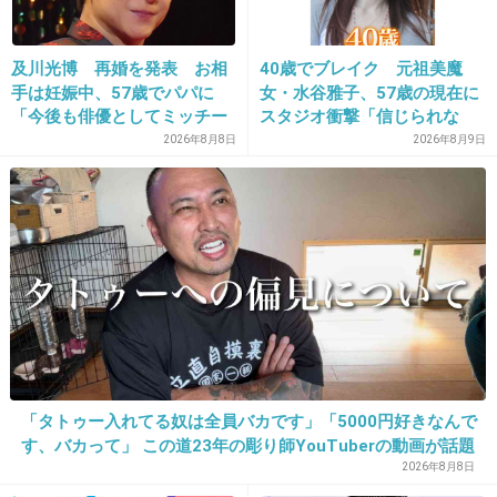
+42
-1
及川光博 再婚を発表 お相
40歳でブレイク 元祖美魔
手は妊娠中、57歳でパパに
女・水谷雅子、57歳の現在に
「今後も俳優としてミッチー
スタジオ衝撃「信じられな
18. 匿名
2022/09/11(日) 23:06:45
として精進」
い」「やっぱすごいね」
2026年8月8日
2026年8月9日
こんな良いのじゃないけどヘッドスパ。
頭皮と顔は繋がってるとよく言うけど、本当肌
が元気になった。
2件の返信
+56
-2
「タトゥー入れてる奴は全員バカです」「5000円好きなんで
す、バカって」 この道23年の彫り師YouTuberの動画が話題
19. 匿名
2022/09/11(日) 23:06:49
2026年8月8日
ジョーマローンのバスオイル