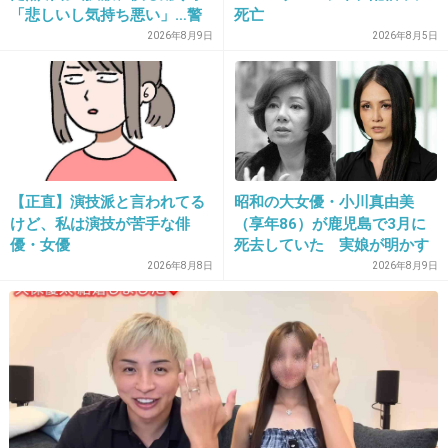
「悲しいし気持ち悪い」…警
死亡
察への相談も検討
2026年8月9日
2026年8月5日
14. 匿名
2022/09/11(日) 23:05:05
いつもAYURAの入浴剤いれてるよ〜
シャンプーもトリートメントもAYURA
においが好きなんだよね
【正直】演技派と言われてる
昭和の大女優・小川真由美
3件の返信
けど、私は演技が苦手な俳
（享年86）が鹿児島で3月に
+68
-2
優・女優
死去していた 実娘が明かす
「毒母」の素顔と空白の晩年
2026年8月8日
2026年8月9日
15. 匿名
2022/09/11(日) 23:05:35
お金ないよー
+3
-5