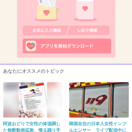
1件の返信
+0
-51
12. 匿名
2022/09/11(日) 23:04:43
アヒル
+22
-2
あなたにオススメのトピック
13. 匿名
2022/09/11(日) 23:04:44
トリートメント用のコーム
1件の返信
阿波おどりで女性の体強調し
韓国在住の日本人女性インフ
+61
-0
た無断動画拡散、憤る踊り手
ルエンサー ライブ配信中に