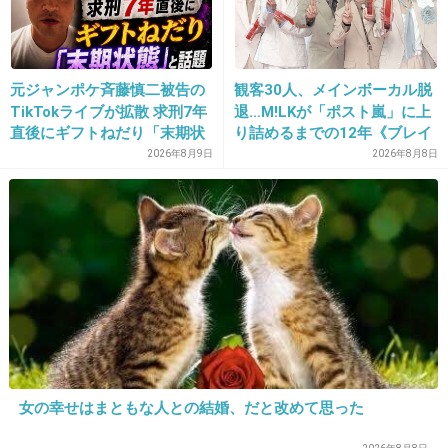
1件の返信
元ジャンポケ斉藤慎二被告の
観客30人、メインボーカル脱
+10
-11
TikTokライブが拡散 求刑7年
退…M!LKが「ポスト嵐」に上
直後にギフトねだり「末期状
り詰めるまでの12年《ブレイ
態」と話題
ク秘話》
2026年8月9日
2026年8月8日
27. 匿名
2022/09/11(日) 23:13:57
ukaのスカルプブラシ！
ケンザンを2個持ちしてマッサージすると本当
に気持ちいいしほぐれておすすめ。
シャンプーの時よりも湯船に浸かりながらシャ
ンプー前にマッサージしてます！
1件の返信
女の幸せはまともな人との結婚、だと改めて思った
+34
-2