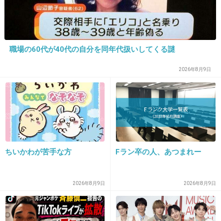
25. 匿名
2022/09/11(日) 23:10:38
>>1
職場の60代が40代の自分を同年代扱いしてくる謎
サボンの頭皮スクラブ好きです！
ボディも使った事あるけど、どちらとも普段手荒れが酷い
2026年8月9日
からもう手が染みて染みてやばいけど好き！笑
+7
-0
26. 匿名
2022/09/11(日) 23:11:22
ちいかわが苦手な方
Fラン卒の人、あつまれー
ユゼの秋田美人シリーズは、全国販売してほしい❗
>>1
株式会社ユゼ
2026年8月9日
2026年8月9日
www.yuze.co.jp
秋田の自然の中で作られた、自然派化粧品の製造・OEM・販売を行ってい
ます。