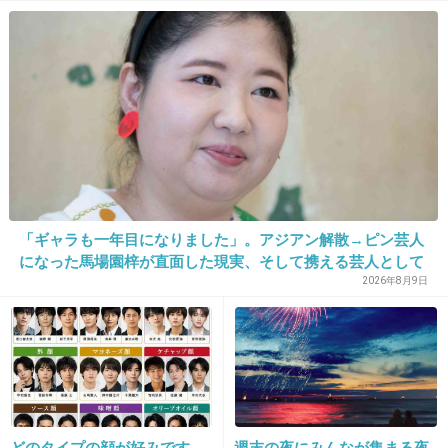
長風呂するため、スマホを防水ケースに入れて
持ち込む。
入浴中に足のマッサージや簡単なストレッチ。
髪の毛はシャンプーブラシで頭皮をマッサージ
しながら洗う。
あまりお金はかけてませんが。
「ギャラも一年目になりました」。アジアン解散→ピン芸人
このトピ参考にしたいです💕
になった馬場園梓が直面した現実、そして携える芸人として
の矜持
2026年8月9日
+62
-0
22. 匿名
2022/09/11(日) 23:08:37
ハウスオブローゼのオーベイビー
どのタイプの顔が好みです
週末の夜にみんなが集まる夜