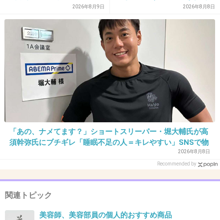
30. 匿名
2022/09/11(日) 23:15:18
貯められない…一方、子育て
2026年8月9日
2026年8月8日
していない人は潤沢な資金で
Diorのゴマージュを使って香りに癒されたり、
悠々老後だと歪んでいるので
SABONのデッドシーマスクで泥パック、ヘアマ
は？→様々な意見
スク使って湯船にはバスソルト入れて芯まで温
まるようにしてる
+13
-0
31. 匿名
2022/09/11(日) 23:15:21
「あの、ナメてます？」ショートスリーパー・堀大輔氏が高
クナイプのバスソルト
須幹弥氏にブチギレ「睡眠不足の人＝キレやすい」SNSで物
議
2026年8月8日
高いけどハーブの香りに癒される
Recommended by
+47
-1
関連トピック
美容師、美容部員の個人的おすすめ商品
32. 匿名
2022/09/11(日) 23:16:27