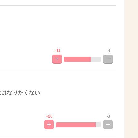
+11
-4
にはなりたくない
+26
-3