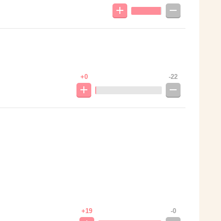
+0
-22
+19
-0