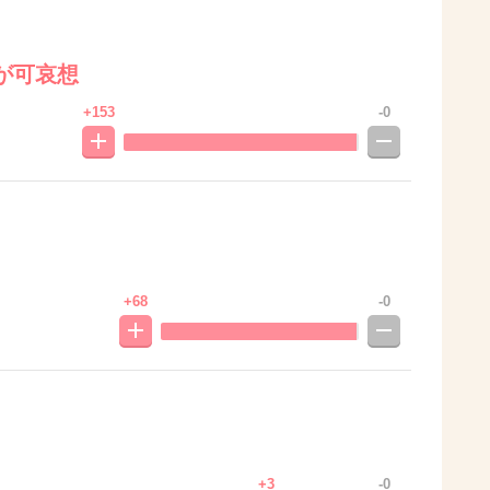
が可哀想
+153
-0
+68
-0
+3
-0