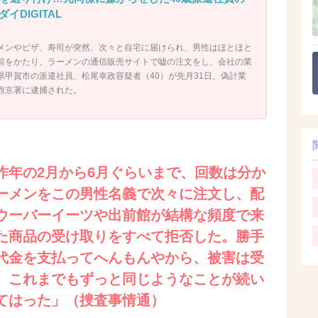
DIGITAL
メンやピザ、寿司が突然、次々と自宅に届けられ、男性はほとほと
前をかたり、ラーメンの通信販売サイトで嘘の注文をし、会社の業
県甲賀市の派遣社員、松尾幸政容疑者（40）が先月31日、偽計業
西京署に逮捕された。
昨年の2月から6月ぐらいまで、回数は分か
ーメンをこの男性名義で次々に注文し、配
ウーバーイーツや出前館が結構な頻度で来
た商品の受け取りをすべて拒否した。勝手
代金を支払ってへんもんやから、被害は受
、これまでもずっと同じようなことが続い
てはった」（捜査事情通）