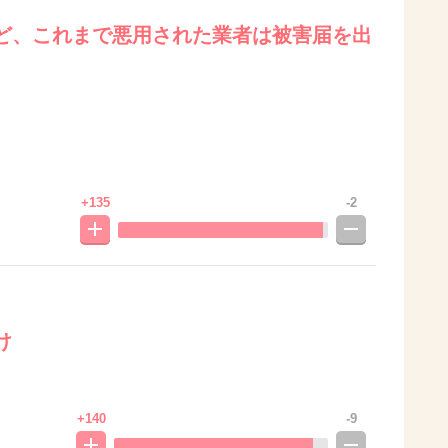
ど、これまで悪用された業者は被害届を出
。
+135
-2
け
+140
-9