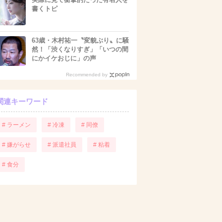
書くトピ
63歳・木村祐一〝変貌ぶり〟に騒
然！「渋くなりすぎ」「いつの間
にかイケおじに」の声
Recommended by
関連キーワード
# ラーメン
# 冷凍
# 同僚
# 嫌がらせ
# 派遣社員
# 粘着
# 食分