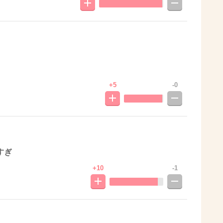
+5
-0
すぎ
+10
-1