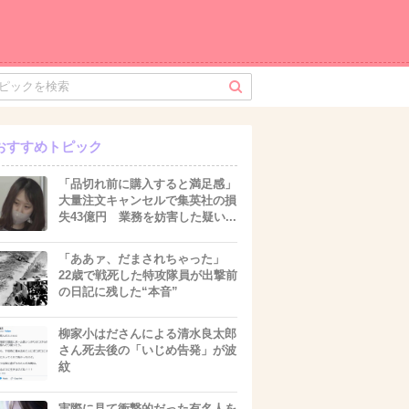
おすすめトピック
「品切れ前に購入すると満足感」
大量注文キャンセルで集英社の損
失43億円 業務を妨害した疑い...
「ああァ、だまされちゃった」
22歳で戦死した特攻隊員が出撃前
の日記に残した“本音”
柳家小はださんによる清水良太郎
さん死去後の「いじめ告発」が波
紋
実際に見て衝撃的だった有名人を