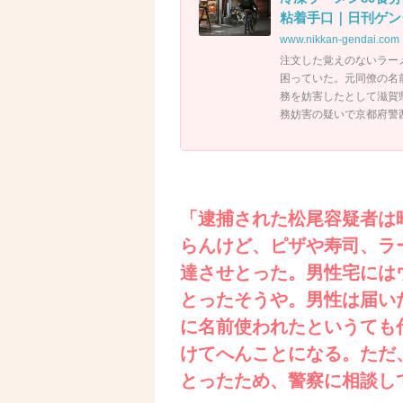
粘着手口｜日刊ゲンダイ
www.nikkan-gendai.com
注文した覚えのないラー
困っていた。元同僚の名
務を妨害したとして滋賀
務妨害の疑いで京都府警
「逮捕された松尾容疑者は
らんけど、ピザや寿司、ラ
達させとった。男性宅には
とったそうや。男性は届い
に名前使われたというても
けてへんことになる。ただ
とったため、警察に相談し