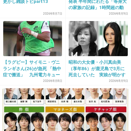
更かし雑談トピpart13
発表 半年間にわたる「等身大
+167
-97
の家族の記録」1時間超の動
画とともに感謝伝える
2026年8月7日
2026年8月9日
31. 匿名
2015/05/10(日) 23:28:47
おしゃれイズム
+166
-99
【ラグビー】サイモニ・ヴニ
昭和の大女優・小川真由美
ランギさん(26)が急死 「熱中
（享年86）が鹿児島で3月に
症で搬送」 九州電力キュー
死去していた 実娘が明かす
32. 匿名
2015/05/10(日) 23:28:54
デンヴォルテクスで練習中
「毒母」の素顔と空白の晩年
2026年8月8日
2026年8月9日
キューピー３分クッキング♪
+99
-94
33. 匿名
2015/05/10(日) 23:28:54
LIFE