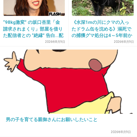
のど自慢
+24
-98
“98kg激変” の坂口杏里「金
《水深1mの川にクマの入っ
請求されまくり」部屋を借り
たドラム缶を沈める》溺死で
た配信者との “絶縁” 告白…配
の捕獲グマ処分は4～5年前か
37. 匿名
2015/05/10(日) 23:29:07
信者側は「逃げられた」荷物
ら 「先人の経験から時間を
2026年8月9日
2026年8月9日
ミヤネ屋
放置に怒り心頭
決めていた」「溺死だけがフ
ォーカスされ困惑」と町の担
+123
-111
当者
38. 匿名
2015/05/10(日) 23:29:11
世界まる見え
+167
-77
男の子を育てる親御さんにお願いしたいこと
2026年8月9日
39. 匿名
2015/05/10(日) 23:29:25