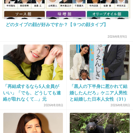
+128
-93
どのタイプの顔が好みですか？【９つの顔タイプ】
34. 匿名
2015/05/10(日) 23:29:01
2026年8月9日
ガキの使いやあらへんで
+214
-93
35. 匿名
2015/05/10(日) 23:29:02
「再結成するなら5人全員が
「黒人の下半身に惹かれて結
視点論点
いい」「でも、どうしても連
婚したんだろ」ケニア人男性
絡が取れなくて…」元
と結婚した日本人女性（31）
+13
-86
ZONE・MIZUHO（38）が明
に“誹謗中傷”殺到…本人が語
2026年8月8日
2026年8月8日
かす「19年ぶりに芸能界復
る、日本で感じる“外国人差
帰」した本当の理由
別”のリアル
36. 匿名
2015/05/10(日) 23:29:06