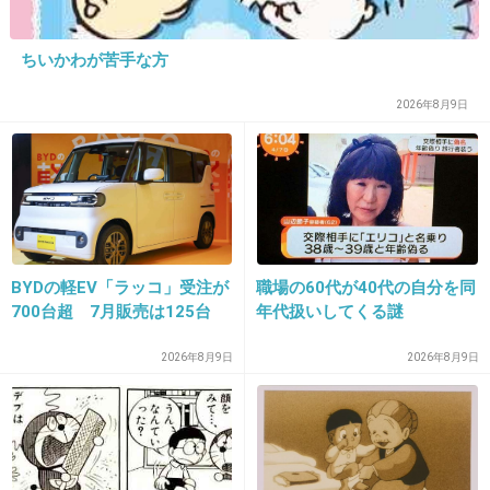
普通の人のごはん見るの好きなんです
+194
-122
ちいかわが苦手な方
2026年8月9日
20. 匿名
2015/05/10(日) 23:28:02
+10
-179
BYDの軽EV「ラッコ」受注が
職場の60代が40代の自分を同
700台超 7月販売は125台
年代扱いしてくる謎
21. 匿名
2015/05/10(日) 23:28:07
放送大学
2026年8月9日
2026年8月9日
+14
-118
22. 匿名
2015/05/10(日) 23:28:08