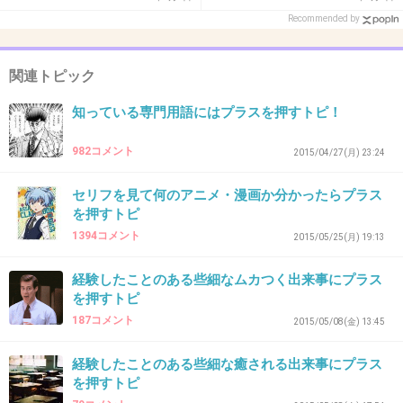
Recommended by
42. 匿名
2015/05/10(日) 23:29:39
関連トピック
笑ってコラえて
知っている専門用語にはプラスを押すトピ！
+102
-81
982コメント
2015/04/27(月) 23:24
43. 匿名
2015/05/10(日) 23:29:42
セリフを見て何のアニメ・漫画か分かったらプラス
を押すトピ
怒り新党
1394コメント
2015/05/25(月) 19:13
+448
-50
経験したことのある些細なムカつく出来事にプラス
を押すトピ
187コメント
2015/05/08(金) 13:45
44. 匿名
2015/05/10(日) 23:29:42
明日を読む
経験したことのある些細な癒される出来事にプラス
を押すトピ
+9
-87