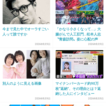
25. 匿名
2015/05/10(日) 23:28:11
月曜から夜更かし
+478
-43
今まで見た中でオーラすごい
「かなり小さくなって…」大
人って誰ですか
腸がんで人工肛門…松本人志
〝青森訪問〟姿に心配の声
26. 匿名
2015/05/10(日) 23:28:20
続々「脂肪のない感じが痛ま
2026年8月9日
2026年8月9日
世界仰天！！！
しい」「無理せずに」
+353
-70
27. 匿名
2015/05/10(日) 23:28:26
別人のように見える画像
マイナンバーカード約90万
NNK 高校講座
枚“返納”、その理由とは？返
+14
-97
納した人にインタビュー
2026年8月9日
2026年8月9日