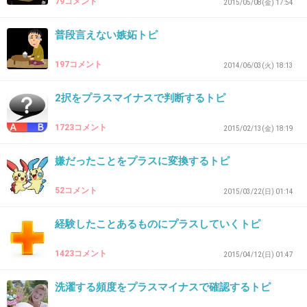
79コメント
2015/05/08(金) 17:54
普段言えない嫉妬トピ
45. 匿名
2015/05/10(日) 23:29:52
197コメント
あさイチ
2014/06/03(火) 18:13
+78
-87
2択をプラスマイナスで判断するトピ
1723コメント
2015/02/13(金) 18:19
46. 匿名
2015/05/10(日) 23:29:58
嫌だったことをプラスに変換するトピ
ダウンタウンDX
52コメント
+61
-89
2015/03/22(日) 01:14
経験したことあるものにプラスしていくトピ
47. 匿名
2015/05/10(日) 23:30:09
1423コメント
2015/04/12(日) 01:47
アウトデラックス
洗濯する頻度をプラスマイナスで確認するトピ
+271
-57