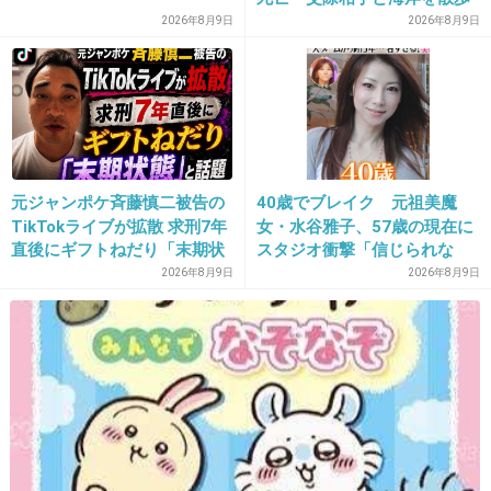
17. 匿名
2015/05/10(日) 23:28:00
中 当時は波浪注意報 千葉・
2026年8月9日
2026年8月9日
いすみ市
マツコの知らない世界
+491
-60
18. 匿名
2015/05/10(日) 23:28:02
元ジャンポケ斉藤慎二被告の
40歳でブレイク 元祖美魔
ヨルタモリ
TikTokライブが拡散 求刑7年
女・水谷雅子、57歳の現在に
直後にギフトねだり「末期状
スタジオ衝撃「信じられな
態」と話題
い」「やっぱすごいね」
2026年8月9日
2026年8月9日
+240
-132
19. 匿名
2015/05/10(日) 23:28:02
サラメシ