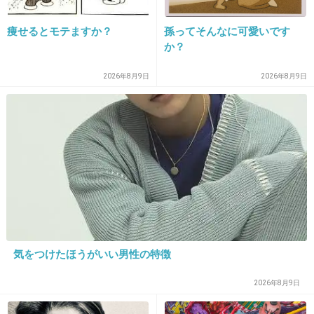
鉄腕ダッシュ
痩せるとモテますか？
孫ってそんなに可愛いです
か？
+287
-110
2026年8月9日
2026年8月9日
23. 匿名
2015/05/10(日) 23:28:09
NHK囲碁トーナメント
+9
-112
24. 匿名
2015/05/10(日) 23:28:09
探偵ナイトスクープ！
気をつけたほうがいい男性の特徴
+206
-106
2026年8月9日