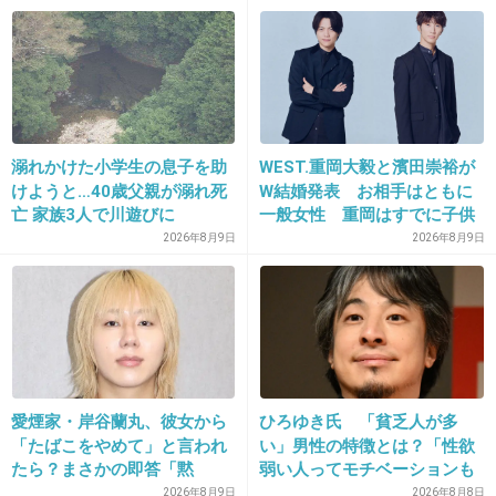
岩合光昭の世界ネコ歩き
+81
-78
40. 匿名
2015/05/10(日) 23:29:26
溺れかけた小学生の息子を助
WEST.重岡大毅と濱田崇裕が
0655
けようと…40歳父親が溺れ死
W結婚発表 お相手はともに
亡 家族3人で川遊びに
一般女性 重岡はすでに子供
もしくは
も「尊い」
2026年8月9日
2026年8月9日
2355
+139
-73
41. 匿名
2015/05/10(日) 23:29:37
愛煙家・岸谷蘭丸、彼女から
ひろゆき氏 「貧乏人が多
クレイジージャーニー
「たばこをやめて」と言われ
い」男性の特徴とは？「性欲
+33
-84
たら？まさかの即答「黙
弱い人ってモチベーションも
れ！」
低いので貧乏人多い」
2026年8月9日
2026年8月8日