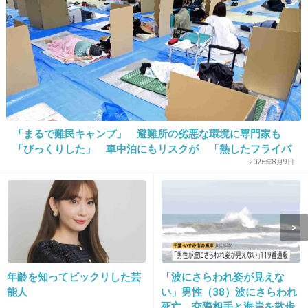
ちびまる子ちゃん
+192
-99
「まるで難民キャンプ」 避難所の劣悪な環境に専門家も
「びっくりした」 車中泊にもリスクが 「熱したフライパ
ンに飛び込むようなもの」
2026年8月9日
16. 匿名
2015/05/10(日) 23:27:55
出典：www.tatsuzine.com
+726
-42
年齢を知ってビックリした芸
「波にさらわれ姿が見えな
能人
い」男性（38）波にさらわれ
死亡 交際相手と海岸を散歩