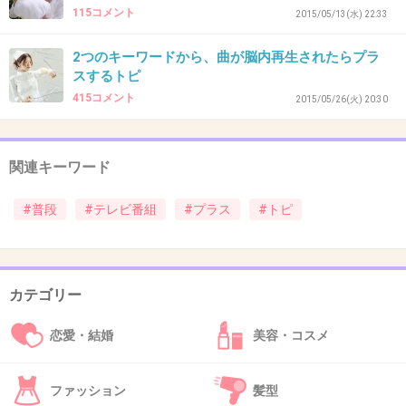
115コメント
2015/05/13(水) 22:33
2つのキーワードから、曲が脳内再生されたらプラ
48. 匿名
2015/05/10(日) 23:30:22
スするトピ
わたしのテレビ
415コメント
2015/05/26(火) 20:30
+1
-86
関連キーワード
49. 匿名
2015/05/10(日) 23:30:28
#普段
#テレビ番組
#プラス
#トピ
アンパンマン
+49
-73
カテゴリー
50. 匿名
2015/05/10(日) 23:30:35
恋愛・結婚
美容・コスメ
スッキリ
ファッション
髪型
+117
-76