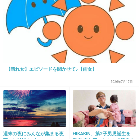
28. 匿名
2015/05/10(日) 23:28:28
ヤマトなぜしこ
+42
-101
29. 匿名
2015/05/10(日) 23:28:38
NHKの「今日の料理」
【晴れ女】エピソードを聞かせて♪【雨女】
なかなか面白い
2026年7月17日
+147
-87
30. 匿名
2015/05/10(日) 23:28:40
ワイドナショー
週末の夜にみんなが集まる夜
HIKAKIN、第2子男児誕生を