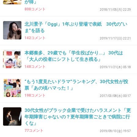
が得」
808コメント
2018/11/05(月) 22:29
北川景子「Oggi」1年ぶり登場で表紙 30代の“い
37. 匿名
2021/05/03(月) 15:26:13
ま”を語る
上場企業ではないもっと悲惨な中小企業は山ほ
142コメント
2019/11/17(日) 22:21
どあるよ
本郷奏多、29歳でも「学生役ばかり…」 30代は
+10
-0
「大人の役者にシフトして生き残る」
148コメント
2019/11/21(木) 05:18
“もう1度見たいドラマ”ランキング、30代女性が投
38. 匿名
2021/05/03(月) 15:26:35
票「あの頃ハマった！」
ハロワの求人見ればもっとやばいのいっぱいあ
198コメント
2017/03/08(水) 00:17
るよ
30代女性がブラック企業で受けたハラスメント「更
+23
-1
年期障害じゃないの？更年期障害ごときで病院に行
くな」
77コメント
2019/09/13(金) 19:57