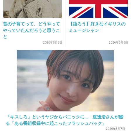
17. 匿名
2021/05/03(月) 15:15:36
サービス業か…
+8
-1
昔の子育てって、どうやって
【語ろう】好きなイギリスの
やっていたんだろうと思うこ
ミュージシャン
と
2026年8月6日
2026年8月6日
18. 匿名
2021/05/03(月) 15:15:49
人財とか言ってそうな会社
1件の返信
+74
-2
19. 匿名
2021/05/03(月) 15:15:59
何て不名誉なランキング
「キスしろ」というヤジからパニックに… 渡邊渚さんが綴
る「ある番組収録中に起こったフラッシュバック」
+17
-0
2026年8月7日