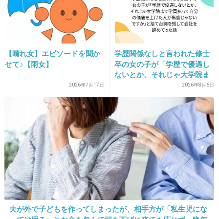
27. 匿名
2021/05/03(月) 15:16:55
>>22
無駄に和気藹々風の画像
【晴れ女】エピソードを聞か
学歴関係なしと言われた修士
せて♪【雨女】
卒の女の子が「学歴で優遇し
+15
-0
ないとか、それじゃ大学院ま
で学費払って自分の価値を上
2026年7月17日
2026年8月6日
げた人が馬鹿じゃないです
か」と捨て台詞を残し会社を
28. 匿名
2021/05/03(月) 15:17:02
辞めてった
前に勤めてた会社が入ってるけど、年収は前に
比べて50万くらい上がってるっぽい。でもこれ
って純粋に従業員の給与で役員報酬とかは入っ
てないってことでいいのかな。
もし、役員報酬も込みで自分の給与と年収がか
け離れてたらモチベ下がるだろうな
夫が外で子どもを作ってしまったが、相手方が「私生児にな
+42
-3