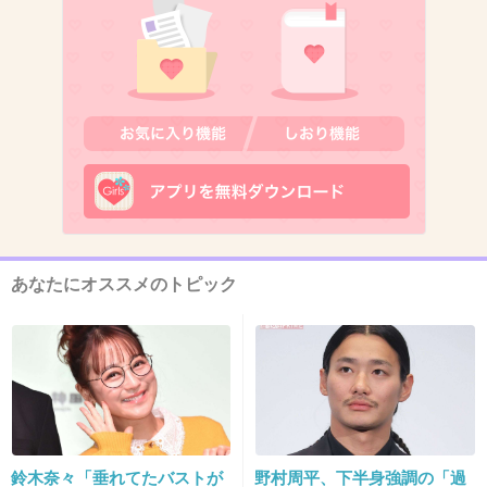
エイチアイエスが51位
旅行会社って人気企業って銘打ってたけど待遇
やばいよね
3件の返信
+136
-2
12. 匿名
2021/05/03(月) 15:15:00
あなたにオススメのトピック
>>4
企業に給料をあげろという圧力なるから良いの
では。 東京でこの給料は安いよ。
+131
-4
鈴木奈々「垂れてたバストが
野村周平、下半身強調の「過