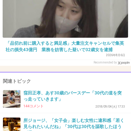
35. 匿名
2021/05/03(月) 15:22:25
サービス業って酷だよな。。
嫌な思いを他業種よりもめっちゃしてると思う
けど、給与も少ないという（涙）
「品切れ前に購入すると満足感」大量注文キャンセルで集英
社の損失43億円 業務を妨害した疑いで32歳女を逮捕
3件の返信
2026年8月6日
Recommended by
+89
-0
関連トピック
36. 匿名
2021/05/03(月) 15:25:44
窪田正孝、あす30歳のバースデー「30代の道を突
っ走っていきます」
>>1
144コメント
2018/09/04(火) 17:33
これより低い中小企業なんていくらでもあるけ
どね。
所ジョージ、「女子会」楽しむ女性に違和感「若く
見られたいんだね」「30代は30代を謳歌したほう
+44
-1