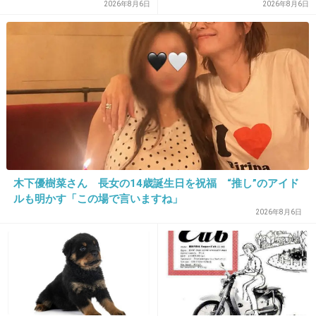
2026年8月6日
2026年8月6日
同社は、韓国の大手旅行会社ハナツアーの日
本法人で、訪日観光客向けに旅行事業などを行
っている。
初めて聞いた会社だなぁと思ったら…
木下優樹菜さん 長女の14歳誕生日を祝福 “推し”のアイド
ルも明かす「この場で言いますね」
2件の返信
2026年8月6日
+157
-3
22. 匿名
2021/05/03(月) 15:16:16
>>18