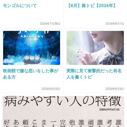
モンゴルについて
【8月】株トピ【2026年】
アットホームな会社です！
1件の返信
2026年7月28日
2026年8月1日
+39
-0
23. 匿名
2021/05/03(月) 15:16:18
>>4
映画館で嫌な思いをした事が
実際に見て衝撃的だった有名
なんか面白くなかった映画のワーストとか選ん
ある方
人を書くトピ
でたりするし(ハリウッド)いいんじゃない？
2026年8月6日
2026年8月6日
+17
-0
24. 匿名
2021/05/03(月) 15:16:33
>>1