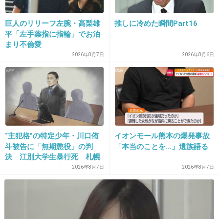
巨人のリリーフ左腕・高梨雄
推しに冷めた瞬間Part16
33. 匿名
2021/05/03(月) 15:20:16
平「左手薬指に指輪」でお泊
まり不倫愛
ほんとに少ない生きてけるの？
2026年8月7日
2026年8月6日
+8
-1
34. 匿名
2021/05/03(月) 15:20:32
>>4
少なくとも転職する時の参考になるし、就活生
“主犯格”の特定少年・川口侑
イオンモール熊本の爆発事故
斗被告に「無期懲役」の判
「本当のことを…」遺族語る
だってここの企業は避けよう、ここの企業は歴
決 江別大学生暴行死 札幌
史浅いけど伸び代があるとかの参考になるじゃ
地裁
2026年8月7日
2026年8月7日
ん
+56
-0