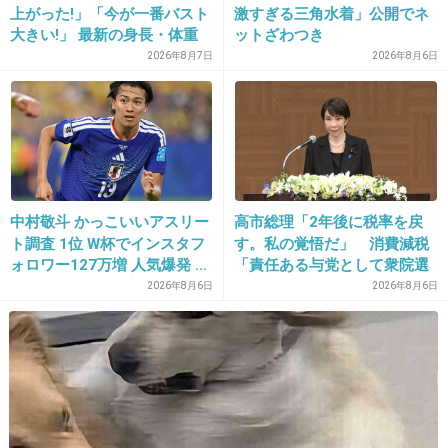
上がった!」「今が一番バスト
激すぎる三角水着」公開でネ
大きい!」 最新の身長・体重
ットざわつき
13. 匿名
2021/05/03(月) 15:15:07
も報告
2026年8月7日
2026年8月6日
でも東京だもんね。こちら北海道の田舎の中小
企業。持ち家なし。共働きで食べてくのやっ
と。
+23
-0
中村敬斗 かっこいいアスリー
高市総理「2年後に税率を戻
ト調査 1位 W杯でインスタフ
す。私の覚悟だ」 消費減税
ォロワー127万増 人気爆発 …
「責任ある与党として衆院選
14. 匿名
2021/05/03(月) 15:15:22
2位 高橋藍 3位 大谷翔平
公約に掲げ理解賜った」
2026年8月6日
2026年8月6日
ANAP懐かしい。
洋服のだよね？
+180
-0