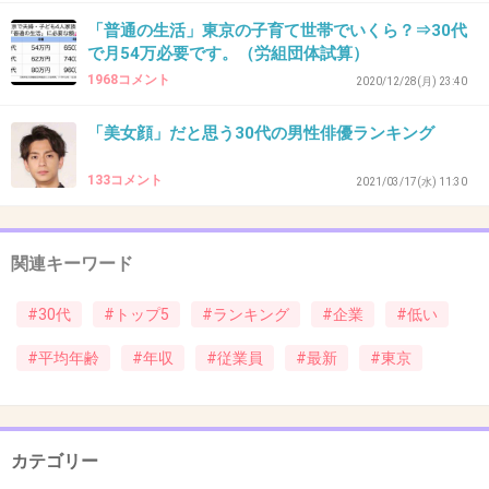
39. 匿名
2021/05/03(月) 15:27:28
「普通の生活」東京の子育て世帯でいくら？⇒30代
男 47歳
で月54万必要です。（労組団体試算）
小会社に25年勤めてますが昇進せず、一生平社員なのです
1968コメント
2020/12/28(月) 23:40
が、これって仕事できないの分類に入るんでしょうか。
「美女顔」だと思う30代の男性俳優ランキング
4件の返信
133コメント
+13
-9
2021/03/17(水) 11:30
関連キーワード
40. 匿名
2021/05/03(月) 15:28:29
都内でも非上場でこれより年収低い会社もたく
#30代
#トップ5
#ランキング
#企業
#低い
さんあるし、非正規派遣市民もたくさんいるけ
#平均年齢
#年収
#従業員
#最新
#東京
どね。上場企業でのワーストなだけであっ
て、、
+12
-1
カテゴリー