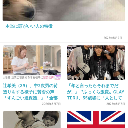
15. 匿名
2021/05/03(月) 15:15:30
50位までみたけど低賃金は業界全体なんだな、って。
+6
-1
本当に頭がいい人の特徴
2026年8月7日
辻希美（39）、中2次男の荷
「年と言ったらそれまでだ
16. 匿名
2021/05/03(月) 15:15:33
造りをする様子に賛否の声
が…」〝ふっくら激変〟GLAY
名前を出された企業が可哀想
「すんごい過保護…」「全部
TERU、55歳姿に「人として
ママが準備してくれるんだ」
好きすぎる」「TERUさんに
2026年8月7日
2026年8月7日
+17
-19
は見えない」「分からなかっ
た」