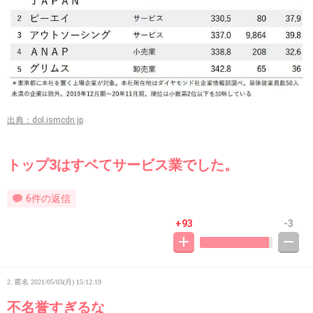
出典：dol.ismcdn.jp
トップ3はすベてサービス業でした。
6件の返信
+93
-3
2. 匿名
2021/05/03(月) 15:12:19
不名誉すぎるな