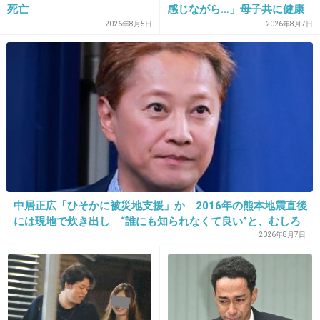
死亡
感じながら…」母子共に健康
2026年8月5日
2026年8月7日
31. 匿名
2021/05/03(月) 15:19:01
4代ワープア
サービス業
介護業
清掃業
警備員
+11
-5
中居正広「ひそかに被災地支援」か 2016年の熊本地震直後
には現地で炊き出し “誰にも知られなくて良い”と、むしろ
32. 匿名
2021/05/03(月) 15:19:13
強まる福祉活動への思い
2026年8月7日
超一流大学出て、この企業に就職した人を知ってるわ
1件の返信
+11
-4