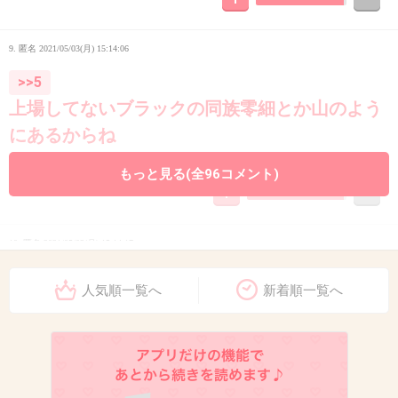
9. 匿名
2021/05/03(月) 15:14:06
>>5
上場してないブラックの同族零細とか山のよう
にあるからね
+139
-1
もっと見る(全96コメント)
10. 匿名
2021/05/03(月) 15:14:17
悲しいランキング…
人気順一覧へ
新着順一覧へ
+33
-1
11. 匿名
2021/05/03(月) 15:14:22