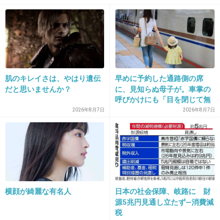
20. 匿名
2021/05/03(月) 15:16:01
>>4
不名誉すぎるので焦って給料上げてくれるかも
肌のキレイさは、やはり遺伝
早めに予約した通路側の席
まあダイヤモンドに謎の逆ギレ苦情入れるのが
だと思いませんか？
に、見知らぬ母子が。車掌の
オチだろうけど
呼びかけにも「目を閉じて無
視」して居座られました。無
2026年8月7日
2026年8月7日
+44
-0
理やり奪われた席は、結局“や
ったもん勝ち”になってしまう
のでしょうか？
21. 匿名
2021/05/03(月) 15:16:04
>
1位はHANATOUR JAPANで293.1万円（平均
横顔が綺麗な有名人
日本の社会保障、岐路に 財
源5兆円見通し立たず―消費減
年齢33.1歳）。今回のランキングで唯一の200
税
万円台となった。