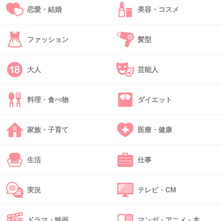
恋愛・結婚
美容・コスメ
41. 匿名
2021/05/03(月) 15:28:29
ファッション
髪型
私も同じくらい低い…
地方なのが救い
大人
芸能人
+4
-0
料理・食べ物
ダイエット
42. 匿名
2021/05/03(月) 15:30:32
家族・子育て
医療・健康
>>4
良い情報ばっかりだと不信感。ネガティヴ情報
生活
仕事
も必要。
実況
テレビ・CM
+15
-0
ドラマ・映画
マンガ・アニメ・本