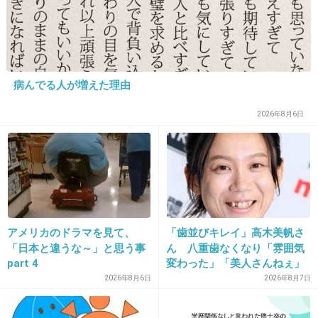
私アラフォーで320万…
+18
-4
病んでる人が増えた理由
25. 匿名
2021/05/03(月) 15:16:49
2026年8月6日
グリムスもかー。
+2
-0
26. 匿名
2021/05/03(月) 15:16:54
アメリカのドラマを見て、
「歯並びキレイ」高木美帆さ
>>1
「日本と違うな～」と思う事
ん 八重歯なくなり「雰囲気
韓国人も訪日しなくていいランキング結果だと思います
part 4
変わった」「美人さんねぇ」
「歯列矯正してるんや」
2026年8月6日
2026年8月7日
+4
-4