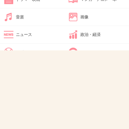
43. 匿名
2021/05/03(月) 15:32:14
１位の企業、技能実習生を低賃金でコキ使って
音楽
画像
るだけ…？
ニュース
政治・経済
1件の返信
スポーツ
IT・インターネット
+37
-0
犬・猫・動物
質問・雑談
44. 匿名
2021/05/03(月) 15:32:23
こういうのはトップ5じゃなくてボトム5とかワ
ースト5と書いて欲しい…
+12
-0