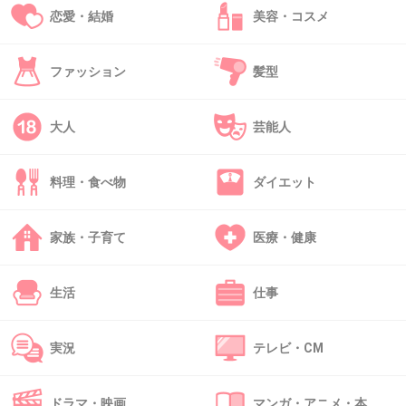
恋愛・結婚
美容・コスメ
出典：encrypted-tbn2.gstatic.com
ファッション
髪型
+285
-86
大人
芸能人
34. 匿名
2013/07/30(火) 23:00:28
誰得
料理・食べ物
ダイエット
+53
-9
家族・子育て
医療・健康
生活
仕事
35. 匿名
2013/07/30(火) 23:00:41
整形メイクよりフォトショの方が悪質ですｗ
実況
テレビ・CM
+131
-6
ドラマ・映画
マンガ・アニメ・本