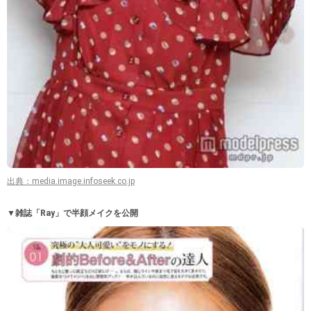
出典：media.image.infoseek.co.jp
▼雑誌「Ray」で半顔メイクを公開