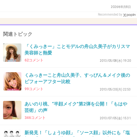
2026年8月8日
Recommended by
誰かさんと同じことやってもね～
+116
-2
関連トピック
「くみっきー」ことモデルの舟山久美子がカリスマ
美容師と熱愛
27. 匿名
2013/07/30(火) 22:59:13
62コメント
2013/05/08(水) 19:20
とぼけやがって
くみっきーこと舟山久美子、すっぴん＆メイク後の
+113
-11
ビフォーアフター比較
99コメント
2013/05/20(月) 22:53
あいのり桃、“半顔メイク”第2弾を公開！「もはや
28. 匿名
2013/07/30(火) 22:59:17
芸術」の声
これからすっぴん公開じゃなく、半顔メイク公
346コメント
2013/07/05(金) 15:31
開が流行るのか？
新発見！「しょうゆ顔」「ソース顔」以外にも「塩
+55
-4