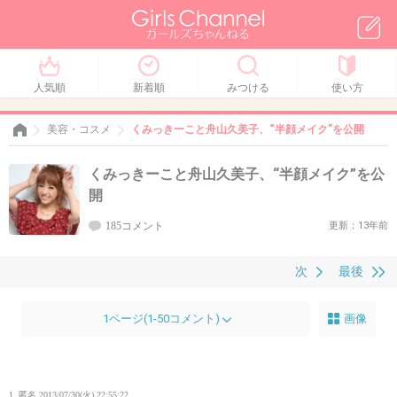
人気順
新着順
みつける
使い方
美容・コスメ
くみっきーこと舟山久美子、“半顔メイク”を公開
くみっきーこと舟山久美子、“半顔メイク”を公
開
185コメント
更新：13年前
次
最後
1ページ(1-50コメント)
画像
1. 匿名
2013/07/30(火) 22:55:22