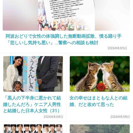
これで整形級なら桃はなに？（笑）
+205
-4
阿波おどりで女性の体強調した無断動画拡散、憤る踊り手
23. 匿名
2013/07/30(火) 22:58:35
「悲しいし気持ち悪い」…警察への相談も検討
やるなら潔くやればいい。
2026年8月9日
それが嫌ならやらなきゃいい。
+118
-5
24. 匿名
2013/07/30(火) 22:58:39
「黒人の下半身に惹かれて結
女の幸せはまともな人との結
鼻筋ピカピカ！
婚したんだろ」ケニア人男性
婚、だと改めて思った
と結婚した日本人女性（31）
+91
-4
に“誹謗中傷”殺到…本人が語
2026年8月8日
2026年8月8日
る、日本で感じる“外国人差
別”のリアル