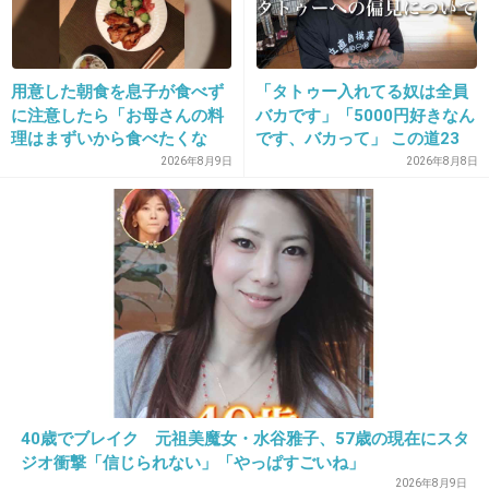
14. 匿名
2013/07/30(火) 22:57:17
用意した朝食を息子が食べず
「タトゥー入れてる奴は全員
に注意したら「お母さんの料
バカです」「5000円好きなん
可愛いけどカラコンｗ
理はまずいから食べたくな
です、バカって」 この道23
すっぴんとは言えないー
い」と…「まずいなら食べな
年の彫り師YouTuberの動画
2026年8月9日
2026年8月8日
くていい。今後は自分で食事
が話題
+314
-16
を用意しなさい。お金は渡
す」と言った話が議論に
15. 匿名
2013/07/30(火) 22:57:32
とりあえず、無修正でお願いしますｗ
+306
-6
40歳でブレイク 元祖美魔女・水谷雅子、57歳の現在にスタ
ジオ衝撃「信じられない」「やっぱすごいね」
2026年8月9日