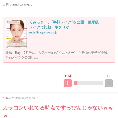
出典：amd.c.yimg.jp
くみっきー、“半顔メイク”を公開 整形級
メイクで比較 - ネタりか
netallica.yahoo.co.jp
雑誌「Ray」9月号に、人気モデルの“くみっきー”こと舟山久美子が登場。
半顔メイクを公開した。
+14
-111
2. 匿名
2013/07/30(火) 22:56:18
カラコンいれてる時点ですっぴんじゃないｗｗ
ｗ