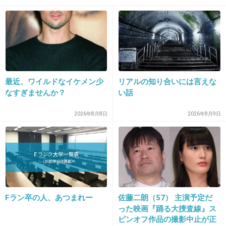
16. 匿名
2013/07/30(火) 22:57:38
桃の半顔メイクには勝てません！
最近、ワイルドなイケメン少
リアルの知り合いには言えな
なすぎませんか？
い話
出典：encrypted-tbn0.gstatic.com
2026年8月8日
2026年8月9日
出典：stat.ameba.jp
+649
-6
Fラン卒の人、あつまれー
佐藤二朗（57） 主演予定だ
った映画『踊る大捜査線』ス
ピンオフ作品の撮影中止が正
17. 匿名
2013/07/30(火) 22:57:47