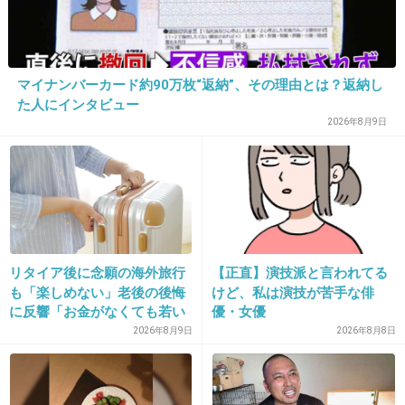
11. 匿名
2013/07/30(火) 22:56:58
カラコンってズルいよねー。
マイナンバーカード約90万枚“返納”、その理由とは？返納し
た人にインタビュー
+386
-6
2026年8月9日
12. 匿名
2013/07/30(火) 22:57:09
カラコンは？
+270
-4
リタイア後に念願の海外旅行
【正直】演技派と言われてる
も「楽しめない」老後の後悔
けど、私は演技が苦手な俳
に反響「お金がなくても若い
優・女優
うちに？」50代以上の切実な
2026年8月9日
2026年8月8日
13. 匿名
2013/07/30(火) 22:57:11
声
カラコン外せば?ブス
+368
-65