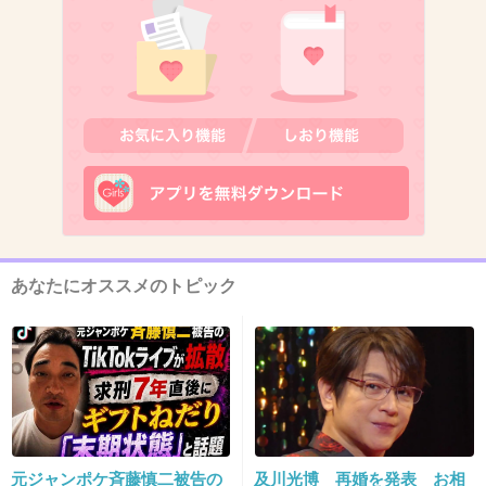
カラコンしてんじゃんか！！
+668
-10
6. 匿名
2013/07/30(火) 22:56:41
普段もっと濃くない？！？！www
+564
-10
あなたにオススメのトピック
7. 匿名
2013/07/30(火) 22:56:42
カラコン取ってほしいな（笑）
+554
-7
元ジャンポケ斉藤慎二被告の
及川光博 再婚を発表 お相
8. 匿名
2013/07/30(火) 22:56:47