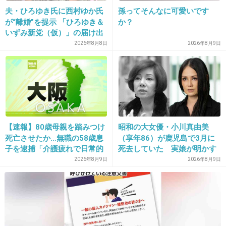
+266
-13
夫・ひろゆき氏に西村ゆか氏
孫ってそんなに可愛いです
が“離婚”を提示 「ひろゆき＆
か？
いずみ新党（仮）」の届け出
を知らされず激怒「信頼関係
2026年8月8日
2026年8月9日
20. 匿名
2013/07/30(火) 22:58:09
が保てない状態で夫婦を続け
るのは無理」
加工してるだろ（笑）肌が綺麗過ぎるでしょ
+217
-6
【速報】80歳母親を踏みつけ
昭和の大女優・小川真由美
21. 匿名
2013/07/30(火) 22:58:12
死亡させたか…無職の58歳息
（享年86）が鹿児島で3月に
子を逮捕「介護疲れで日常的
死去していた 実娘が明かす
瀬川瑛子に似てる
に暴行」肋骨８本折れ体には
「毒母」の素顔と空白の晩年
2026年8月9日
2026年8月9日
+123
-5
多数の痕 大阪・岬町
22. 匿名
2013/07/30(火) 22:58:23