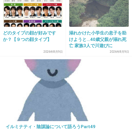
25. 匿名
2013/07/30(火) 22:58:52
前にブログでも公開してたｗｗ全然変わってな
いしｗｗ
どのタイプの顔が好みです
溺れかけた小学生の息子を助
か？【９つの顔タイプ】
けようと…40歳父親が溺れ死
亡 家族3人で川遊びに
出典：stat.ameba.jp
2026年8月9日
2026年8月9日
半顔メイク(*^^*)｜KUMICKY 舟山久美子オ
フィシャルブログ Powered by Ameba
ameblo.jp
くみっきーの公式アメブロ、くみっきーのプライベートやここでしか見ら
れない写真や、最新情報などを本人の生の声で綴ります。
+124
-12
イルミナティ・陰謀論について語ろうPart49
26. 匿名
2013/07/30(火) 22:58:58