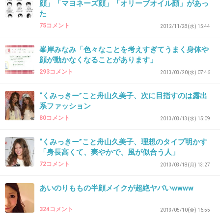
顔」「マヨネーズ顔」「オリーブオイル顔」があっ
た
75コメント
2012/11/28(水) 15:44
29. 匿名
2013/07/30(火) 22:59:36
峯岸みなみ「色々なことを考えすぎてうまく身体や
ポップティーンのモデル、顔の見分けがつかな
顔が動かなくなることがあります」
いww
293コメント
2013/03/20(水) 07:46
+81
-13
“くみっきー”こと舟山久美子、次に目指すのは露出
系ファッション
80コメント
2013/03/13(水) 15:09
30. 匿名
2013/07/30(火) 23:00:04
“くみっきー”こと舟山久美子、理想のタイプ明かす
修正入ってるから半顔メイク意味ないとおもい
「身長高くて、爽やかで、風が似合う人」
ます
72コメント
2013/03/18(月) 13:27
+129
-2
あいのりももの半顔メイクが超絶ヤバいwwww
324コメント
2013/05/10(金) 16:55