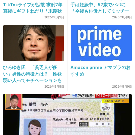
TikTokライブが拡散 求刑7年
手は妊娠中、57歳でパパに
整形級じゃなくて、リアルに整形してるでし
直後にギフトねだり「末期状
「今後も俳優としてミッチー
ょ、この子…
態」と話題
として精進」
2026年8月9日
2026年8月8日
+572
-29
9. 匿名
2013/07/30(火) 22:56:52
カラコンはスッピンじゃないー❢
ひろゆき氏 「貧乏人が多
Amazon prime アマプラのお
い」男性の特徴とは？「性欲
すすめ
+443
-7
弱い人ってモチベーションも
低いので貧乏人多い」
2026年8月8日
2026年8月9日
10. 匿名
2013/07/30(火) 22:56:53
カラコン…
+301
-3