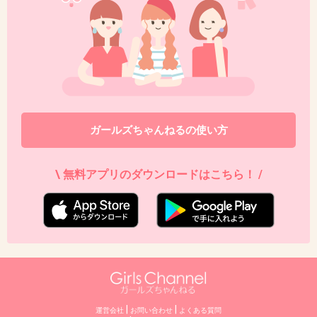
ィーン」ってやつ音が大きくて毎度びっくりす
る
+51
-5
39. 匿名
2013/07/30(火) 23:02:17
ガールズちゃんねるの使い方
つけまありか無しの差程度にしか見えない。
\ 無料アプリのダウンロードはこちら！ /
+92
-6
40. 匿名
2013/07/30(火) 23:02:19
つまらん！
+54
-3
|
|
運営会社
お問い合わせ
よくある質問