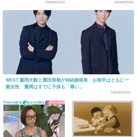
式に決定
2026年8月9日
2026年8月8日
こんくらいなら今までも雑誌に載ってるよー
+226
-7
18. 匿名
2013/07/30(火) 22:57:47
そろそろ半顔メイク飽きたよねｗｗ
+212
-15
WEST.重岡大毅と濱田崇裕がW結婚発表 お相手はともに一
般女性 重岡はすでに子供も「尊い」
2026年8月9日
19. 匿名
2013/07/30(火) 22:58:03
整形してるのかしてないのかわかんないけど
くみっきーって不自然な顔だよね
しかももうPOP自体落ち目じゃない？