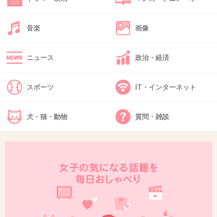
36. 匿名
2013/07/30(火) 23:00:47
音楽
画像
フォトショップ最強だね☆
どんなブスでも可愛いは作れる
ニュース
政治・経済
+95
-16
スポーツ
IT・インターネット
37. 匿名
2013/07/30(火) 23:01:23
犬・猫・動物
質問・雑談
カラコンしててこれって
してかなったらどんだけうすい顔(((・・;)
+83
-11
38. 匿名
2013/07/30(火) 23:02:14
youtubeの広告動画で「くみっきーのビューテ