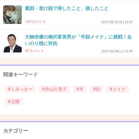
31. 匿名
2013/07/30(火) 23:00:11
童顔・老け顔で得したこと、損したこと
誰？
127コメント
2013/05/23(木) 22:01
+29
-7
大物俳優の梅沢富美男が「半顔メイク」に挑戦！あ
いのり桃に対抗
47コメント
2013/05/04(土) 13:43
32. 匿名
2013/07/30(火) 23:00:13
25
魚みたいで気持ち悪い
関連キーワード
+68
-11
#くみっきー
#舟山久美子
#半
#顔
#メイク
#公開
33. 匿名
2013/07/30(火) 23:00:23
化粧しても、全然可愛くないんですがｗｗ
カテゴリー