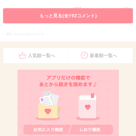
+133
-35
もっと見る(全192コメント)
7. 匿名
2015/02/19(木) 21:47:15
深津絵里
人気順一覧へ
新着順一覧へ
出典：msp.c.yimg.jp
+92
-225
8. 匿名
2015/02/19(木) 21:47:37
広末涼子
透明感が羨ましい(^O^)
+148
-74