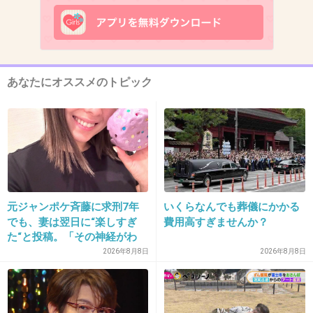
9. 匿名
2015/02/19(木) 21:47:39
子どもはみんな肌が綺麗ですね～
あなたにオススメのトピック
+375
-14
10. 匿名
2015/02/19(木) 21:48:00
男子で肌がキレイな人は羨ましい
元ジャンポケ斉藤に求刑7年
いくらなんでも葬儀にかかる
でも、妻は翌日に“楽しすぎ
費用高すぎませんか？
+503
-7
た“と投稿。「その神経がわ
からん」と騒然
2026年8月8日
2026年8月8日
11. 匿名
2015/02/19(木) 21:48:02