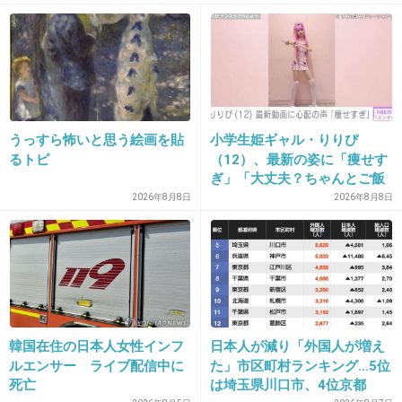
+311
-9
14. 匿名
2015/02/19(木) 21:48:48
堀北真希タバコ吸ってるのにほんと綺麗だね
うっすら怖いと思う絵画を貼
小学生姫ギャル・りりぴ
+25
-45
るトピ
（12）、最新の姿に「痩せす
ぎ」「大丈夫？ちゃんとご飯
食べてね」など心配の声
2026年8月8日
2026年8月8日
15. 匿名
2015/02/19(木) 21:48:57
出典：s.okmusic.jp
+260
-24
韓国在住の日本人女性インフ
日本人が減り「外国人が増え
ルエンサー ライブ配信中に
た」市区町村ランキング…5位
死亡
は埼玉県川口市、4位京都