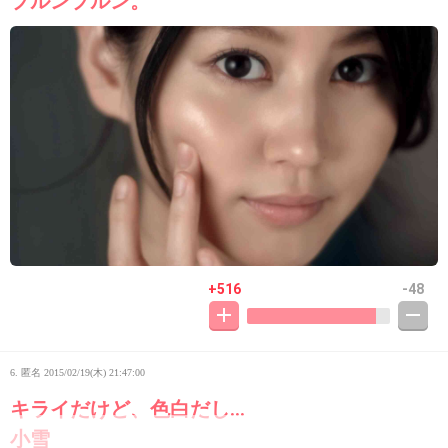
プルンプルン。
+516
-48
6. 匿名
2015/02/19(木) 21:47:00
キライだけど、色白だし…
小雪