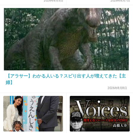
市、ではトップ3は？
2026年8月5日
2026年8月7日
16. 匿名
2015/02/19(木) 21:48:59
松雪泰子
出典：stat.ameba.jp
+412
-12
【アラサー】わかる人いる？スピり出す人が増えてきた【主
婦】
2026年8月8日
17. 匿名
2015/02/19(木) 21:49:01
松井玲奈ちゃんって肌綺麗だと思う
透明感あって羨ましい
+69
-195