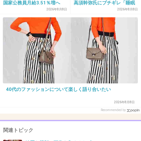
佐々木希とか炎天下で水着撮影ばかりしてたから顔とかシ
国家公務員月給3.51％増へ
高須幹弥氏にブチギレ「睡眠
人事院の勧告を受け
不足の人＝キレやすい」SNS
ミだらけだよ
2026年8月8日
2026年8月8日
で物議
+19
-25
28. 匿名
2015/02/19(木) 21:52:00
沢尻エリカ
+43
-136
40代のファッションについて楽しく語り合いたい
29. 匿名
2015/02/19(木) 21:53:19
2026年8月8日
Recommended by
羽生くん。芸能人じゃなくてごめんなさい！
でも毛穴も見えないこんな肌になりたい~
関連トピック