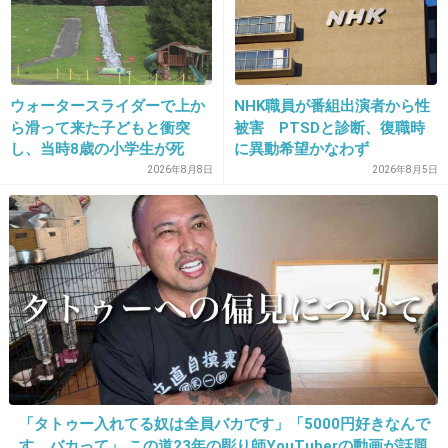
+185
-93
23. 匿名
2015/02/19(木) 21:49:32
ウォータースライダーで上か
NHK職員が番組出演者から性
ら滑って来た子どもと衝突
被害 PTSDと診断、復職時
菅野美穂さん♥️
し、当時8歳の小学生が死
に異動希望かなわず
亡 イベントの引率責任者の
2026年8月8日
2026年8月5日
町職員を「減給」の懲戒処
+233
-50
分 児童の両親は「軽過ぎ
る」「全く納得できない」
島根県邑南町
24. 匿名
2015/02/19(木) 21:49:49
きりしょー、いつも肌綺麗って思う
+21
-21
「タトゥー入れてる奴は全員バカです」「5000円好きなんで
25. 匿名
2015/02/19(木) 21:50:04
す、バカって」 この道23年の彫り師YouTuberの動画が話題