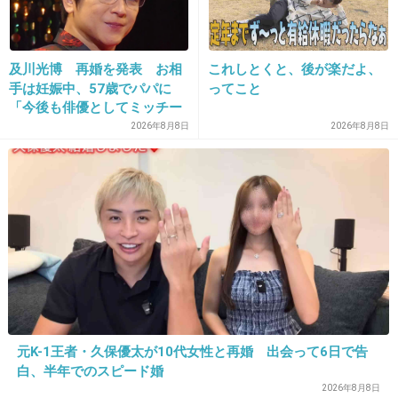
桐谷美玲
+7
-67
及川光博 再婚を発表 お相
これしとくと、後が楽だよ、
手は妊娠中、57歳でパパに
ってこと
「今後も俳優としてミッチー
12. 匿名
2015/02/19(木) 21:48:07
として精進」
2026年8月8日
2026年8月8日
能年ちゃん
出典：www.wwdjapan.com
+603
-20
13. 匿名
2015/02/19(木) 21:48:17
柳原可奈子
元K-1王者・久保優太が10代女性と再婚 出会って6日で告
白、半年でのスピード婚
モチモチ感がいい。
2026年8月8日