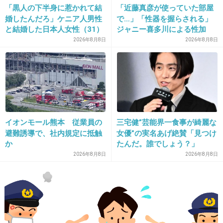
「黒人の下半身に惹かれて結
「近藤真彦が使っていた部屋
婚したんだろ」ケニア人男性
で…」「性器を握らされる」
と結婚した日本人女性（31）
ジャニー喜多川による性加
18. 匿名
2015/02/19(木) 21:49:01
に“誹謗中傷”殺到…本人が語
害、語り始めた被害者たち
2026年8月8日
2026年8月8日
ガッキー
る、日本で感じる“外国人差
《徹底取材の裏側》
別”のリアル
ほんと肌キレイになったと思う
+586
-63
イオンモール熊本 従業員の
三宅健”芸能界一食事が綺麗な
避難誘導で、社内規定に抵触
女優”の実名あげ絶賛「見つけ
19. 匿名
2015/02/19(木) 21:49:13
か
たんだ。誰でしょう？」
2026年8月8日
2026年8月8日
7
深津絵里ってそばかすだらけじゃない？
+260
-15