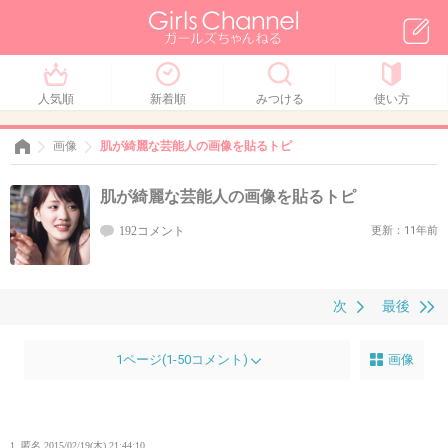
人気順
新着順
みつける
使い方
画像
肌が綺麗な芸能人の画像を貼るトピ
肌が綺麗な芸能人の画像を貼るトピ
192コメント
更新：11年前
次
最後
1ページ(1-50コメント)
画像
1. 匿名
2015/02/19(木) 21:44:10