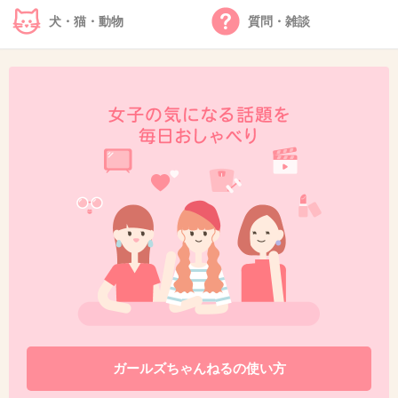
+189
-25
犬・猫・動物
質問・雑談
38. 匿名
2015/02/19(木) 21:55:33
松潤
出典：www.amigosdeegipto.com
+15
-318
39. 匿名
2015/02/19(木) 21:55:56
堀内敬子
43才とは思えない美肌。
ガールズちゃんねるの使い方