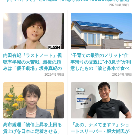
2026年8月8日
出典：up.gc-img.net
+21
-88
26. 匿名
2015/02/19(木) 21:50:12
内田有紀『ラストノート』視
“子育ての最強のメリット”仕
顔面やシワはともかく,(苦笑)
聴率半減の大苦戦…最後の頼
事帰りの父親に“小3息子”が用
浜崎さん昔から肌綺麗だと思う。
みは「優子劇場」坂井真紀の
意したもの「涙と鼻水で食べ
“猟奇的演技” が救いの神にな
れない」「震える」の声
2026年8月8日
2026年8月8日
るか
出典：first-styles.com
+320
-85
27. 匿名
2015/02/19(木) 21:51:02
高市総理「物価上昇を上回る
「あの、ナメてます？」ショ
グラビアにはまずいないだろうね
賃上げを日本に定着させる」
ートスリーパー・堀大輔氏が