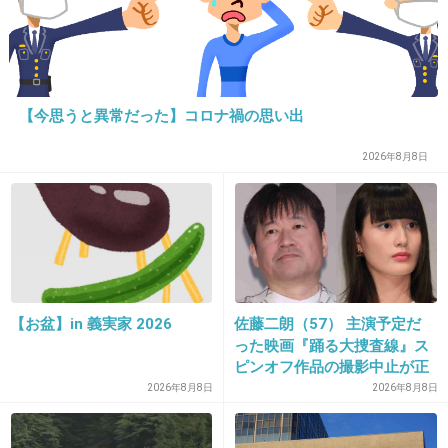
20. 匿名
2015/02/19(木) 21:49:27
深津絵里はシミかソバカスだらけだよ
+223
-19
【今思うと異常だった】コロナ禍の思い出
2026年8月8日
21. 匿名
2015/02/19(木) 21:49:28
湯上がり卵肌の桃井です
+288
-11
【お盆】in 義実家 2026
佐藤二朗（57） 主演予定だ
った映画『踊る大捜査線』ス
22. 匿名
2015/02/19(木) 21:49:28
ピンオフ作品の撮影中止が正
式に決定
2026年8月8日
2026年8月8日
あ