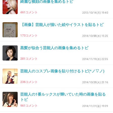
綺麗な横顔の画像を集めるトピ
+420
-25
461コメント
2013/10/14(月) 19:40
30. 匿名
2015/02/19(木) 21:53:33
【画像】芸能人が描いた絵やイラストを貼るトピ
26
173コメント
2014/10/08(水) 15:25
もうちょっといい写真なかったんかいww
これじゃ浜崎って言われても分からないww
黒髪が似合う芸能人の画像を集めるトピ
+77
-5
281コメント
2014/11/19(水) 22:35
芸能人のコスプレ画像を貼り付けるトピ(*ノ▽ノ)
31. 匿名
2015/02/19(木) 21:53:59
236コメント
2014/10/28(火) 23:16
。
芸能人の1番ルックスが輝いていた時の画像を貼る
トピ
+134
-50
961コメント
2014/11/21(金) 19:39