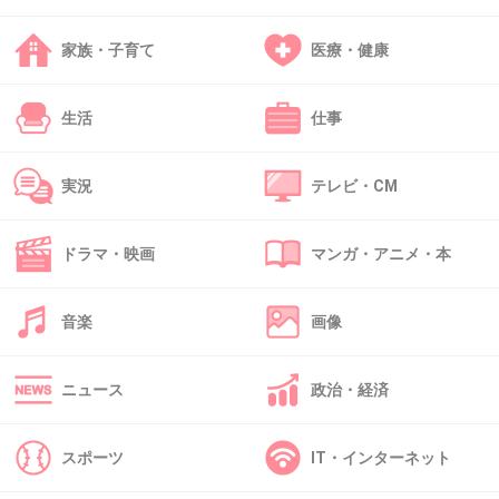
+89
-1
家族・子育て
医療・健康
36. 匿名
2015/02/19(木) 21:54:48
生活
仕事
貫地谷しほり
実況
テレビ・CM
赤ちゃん肌なイメージ
ドラマ・映画
マンガ・アニメ・本
+203
-33
音楽
画像
37. 匿名
2015/02/19(木) 21:55:18
ニュース
政治・経済
トピ主です♡
エマも肌キレイですよね！
スポーツ
IT・インターネット