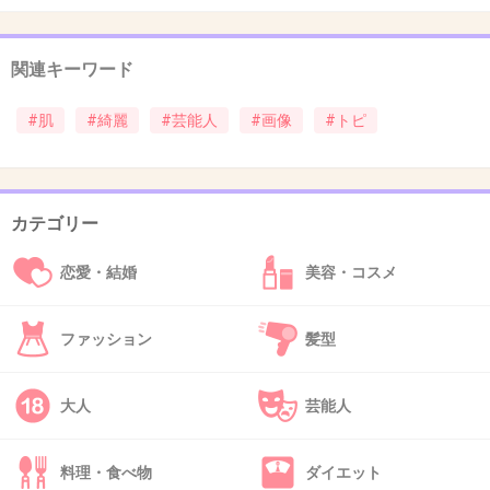
出典：livedoor.blogimg.jp
関連キーワード
+74
-19
#肌
#綺麗
#芸能人
#画像
#トピ
34. 匿名
2015/02/19(木) 21:54:38
吉高さん。
カテゴリー
恋愛・結婚
美容・コスメ
+356
-24
ファッション
髪型
35. 匿名
2015/02/19(木) 21:54:44
大人
芸能人
宣材写真じゃない修正なしの写真の方が見たい
な。
料理・食べ物
ダイエット