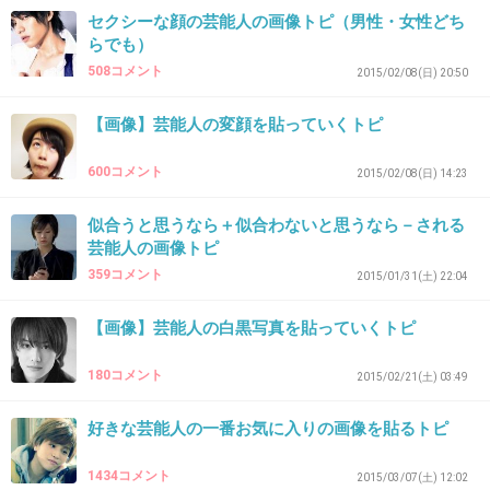
セクシーな顔の芸能人の画像トピ（男性・女性どち
らでも）
32. 匿名
2015/02/19(木) 21:54:34
508コメント
2015/02/08(日) 20:50
芦田愛菜ちゃん
【画像】芸能人の変顔を貼っていくトピ
出典：blog-imgs-55.fc2.com
600コメント
2015/02/08(日) 14:23
+163
-40
似合うと思うなら＋似合わないと思うなら－される
芸能人の画像トピ
359コメント
2015/01/31(土) 22:04
33. 匿名
2015/02/19(木) 21:54:35
テレビつけたらたまたま相棒だったんだけど、
【画像】芸能人の白黒写真を貼っていくトピ
仲間由紀恵とか他の女性キャストのお肌が
180コメント
2015/02/21(土) 03:49
「え？どうしたの？」って感じだった。
好きな芸能人の一番お気に入りの画像を貼るトピ
腕のいいメイクさん、揃えてないのかなー。
1434コメント
2015/03/07(土) 12:02