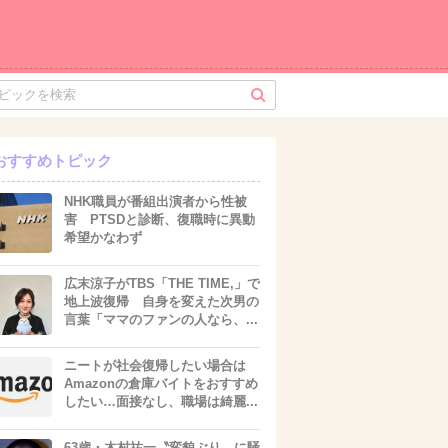
おすすめトピック
NHK職員が番組出演者から性被
害 PTSDと診断、復職時に異動
希望かなわず
広末涼子がTBS「THE TIME,」で
地上波復帰 自身を変えた次男の
言葉「ママのファンの人なら、...
ニートが社会復帰したい場合は
Amazonの倉庫バイトをおすすめ
したい…面接なし、職場は綺麗...
63歳・木村祐一〝変貌ぶり〟に騒