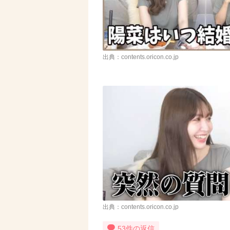
出典：contents.oricon.co.jp
出典：contents.oricon.co.jp
53件の返信