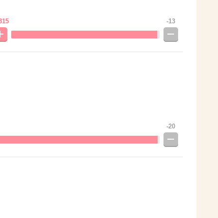
315
-13
-20