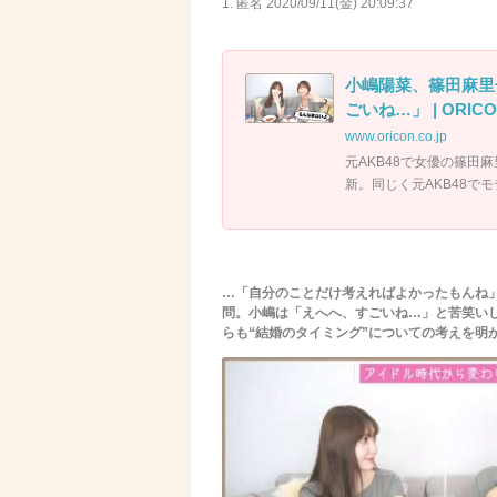
1. 匿名
2020/09/11(金) 20:09:37
小嶋陽菜、篠田麻里
ごいね…」 | ORICO
www.oricon.co.jp
元AKB48で女優の篠田
新。同じく元AKB48で
…「自分のことだけ考えればよかったもんね
問。小嶋は「えへへ、すごいね…」と苦笑い
らも“結婚のタイミング”についての考えを明