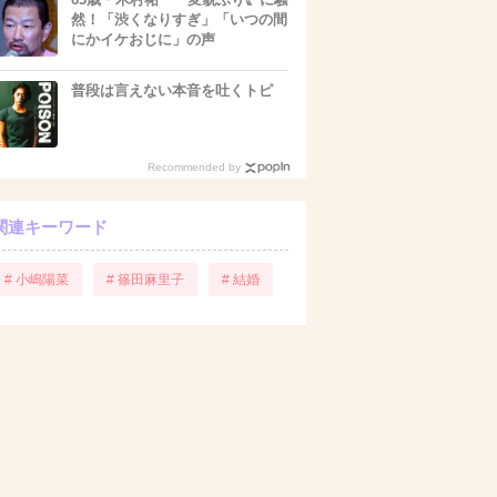
然！「渋くなりすぎ」「いつの間
にかイケおじに」の声
普段は言えない本音を吐くトピ
Recommended by
関連キーワード
# 小嶋陽菜
# 篠田麻里子
# 結婚