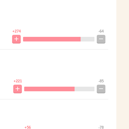
+274
-64
+221
-85
+56
-78