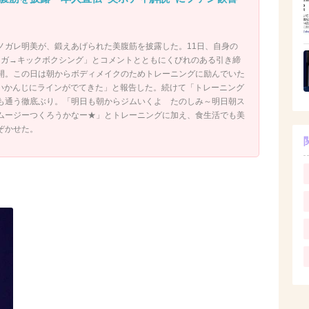
ノガレ明美が、鍛えあげられた美腹筋を披露した。11日、自身の
水泳→ヨガ→キックボクシング」とコメントとともにくびれのある引き締
開。この日は朝からボディメイクのためトレーニングに励んでいた
も「いいかんじにラインがでてきた」と報告した。続けて「トレーニング
も通う徹底ぶり。「明日も朝からジムいくよ たのしみ～明日朝ス
ムージーつくろうかなー★」とトレーニングに加え、食生活でも美
ぞかせた。