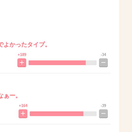
でよかったタイプ。
+189
-34
なぁー。
+164
-39