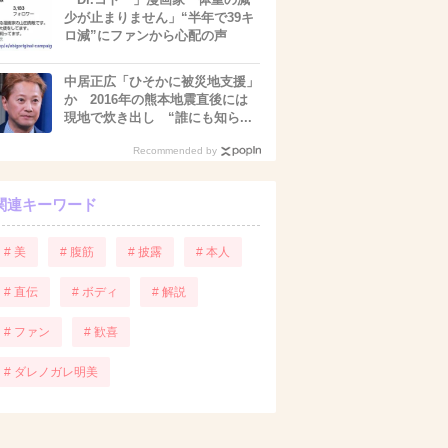
少が止まりません」“半年で39キ
ロ減”にファンから心配の声
中居正広「ひそかに被災地支援」
か 2016年の熊本地震直後には
現地で炊き出し “誰にも知ら...
Recommended by
関連キーワード
# 美
# 腹筋
# 披露
# 本人
# 直伝
# ボディ
# 解説
# ファン
# 歓喜
# ダレノガレ明美