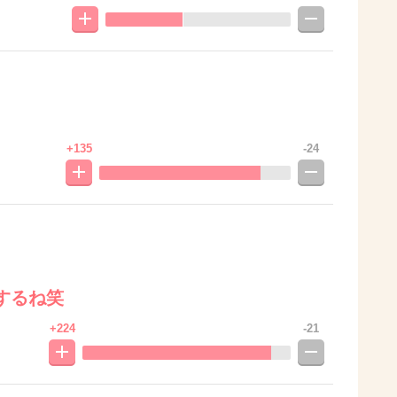
+135
-24
するね笑
+224
-21