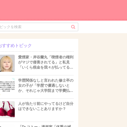
おすすめトピック
愛煙家・岸谷蘭丸「喫煙者の権利
がマジで侵害されてる」と私見
「いくら税金を我々が払ってる...
学歴関係なしと言われた修士卒の
女の子が「学歴で優遇しないと
か、それじゃ大学院まで学費払...
人が当たり前にやってるけど自分
はできないことありますか？
「Dr.コトー」漫画家「体重の減