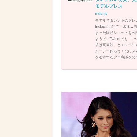
モデルプレス
mdpr.jp
モデルでタレントのダレ
Instagramにて「
まった腹筋ショットを公
ようで、Twitterで
後は高周波」とエステに
ムージー作ろう！なにス
を追求するプロ意識をの