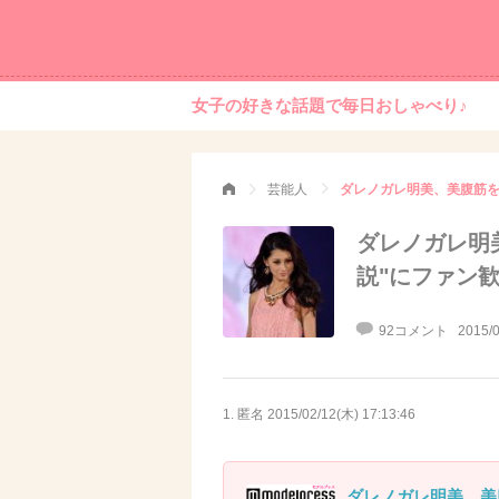
女子の好きな話題で毎日おしゃべり♪
芸能人
ダレノガレ明美、美腹筋を
ダレノガレ明
説"にファン
92コメント
2015/0
1. 匿名
2015/02/12(木) 17:13:46
ダレノガレ明美、美