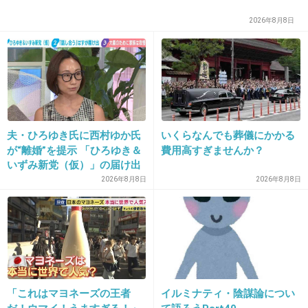
2026年8月8日
16. 匿名
2013/07/14(日) 16:26:25
夫・ひろゆき氏に西村ゆか氏
いくらなんでも葬儀にかかる
男絡みか？
が“離婚”を提示 「ひろゆき＆
費用高すぎませんか？
いずみ新党（仮）」の届け出
を知らされず激怒「信頼関係
2026年8月8日
2026年8月8日
が保てない状態で夫婦を続け
るのは無理」
出典：www.improbic.net
+116
-5
「これはマヨネーズの王者
イルミナティ・陰謀論につい