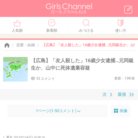
人気順
新着順
みつける
使い方
恋愛・結婚
【広島】「友人殺した」16歳少女逮捕…元同級生か、山
【広島】「友人殺した」16歳少女逮捕…元同級
生か、山中に死体遺棄容疑
81コメント
更新：13年前
次
最後
1ページ(1-50コメント)
画像
1. 匿名
2013/07/14(日) 16:08:24