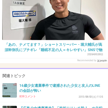
33. 匿名
2013/07/14(日) 17:14:18
男を巡っての争いかな？
そんなにたいした男なんていないのにね♪
ここのオバサンたちと結婚したりする自殺願望旺盛ともとれる男性が多い国な
のに。
+4
-45
「あの、ナメてます？」ショートスリーパー・堀大輔氏が高
須幹弥氏にブチギレ「睡眠不足の人＝キレやすい」SNSで物
34. 匿名
2013/07/14(日) 17:45:06
議
2026年8月8日
ここ徒歩では登らないよね？しかも女二人で行
Recommended by
くような場所でもないし！
他に共犯者もいるでしょ～！
関連トピック
早く車出した人間とか喋った方がいいよ～
16歳少女遺棄事件で逮捕された少女と友人のLINE
犯罪者がのうのうと生きてるの胸くそ悪いか
の会話が怖い
ら！
839コメント
2013/08/03(土) 11:35
+89
-1