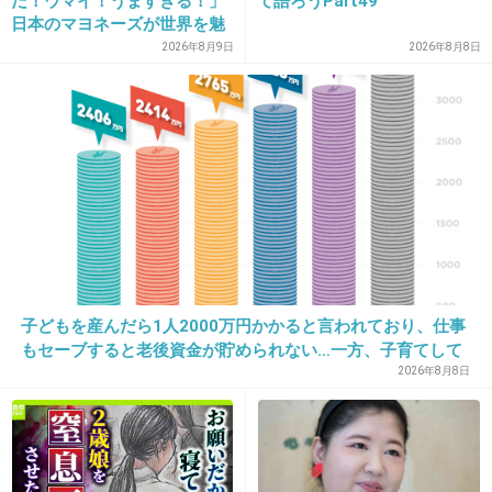
だ！ウマイ！うますぎる！」
て語ろうPart49
17. 匿名
2013/07/14(日) 16:26:42
日本のマヨネーズが世界を魅
了 「ソース類」の輸出額が
口論になったら刺すの？
2026年8月9日
2026年8月8日
過去最高を更新 人気の裏に
誰ともしゃべれないよ…
は卵黄のコク
+122
-3
18. 匿名
2013/07/14(日) 16:26:45
なぜ友人を殺すはめに・・・
+56
-4
子どもを産んだら1人2000万円かかると言われており、仕事
もセーブすると老後資金が貯められない…一方、子育てして
いない人は潤沢な資金で悠々老後だと歪んでいるのでは？→
2026年8月8日
19. 匿名
2013/07/14(日) 16:27:20
様々な意見
単独じゃ絶対ムリ
+115
-5