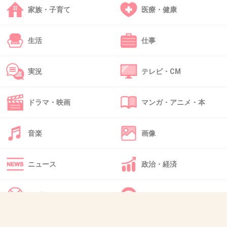
猫虐殺で有名なとこじゃん。
家族・子育て
医療・健康
大嫌いな場所。
生活
仕事
+38
-28
実況
テレビ・CM
ドラマ・映画
マンガ・アニメ・本
41. 匿名
2013/07/14(日) 19:06:36
ID:2UaLt7PLLl
広島人なのでかなりショックです！！
音楽
画像
なにかうらにありそうな気が…
+34
-1
ニュース
政治・経済
スポーツ
IT・インターネット
42. フロイド
2013/07/14(日) 19:08:09
広島の呉市といったらヤクザですよ
犬・猫・動物
質問・雑談