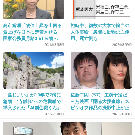
+35
-5
高市総理「物価上昇を上回る
戦時中、複数の大学で輸血の
31. 匿名
2013/07/14(日) 17:04:12
賃上げを日本に定着させる」
人体実験 患者に動物の血使
凶悪な事件が最近多すぎ。
国家公務員月給3.51％増へ
用、死亡例も
人事院の勧告を受け
少年法を改正すべき
2026年8月8日
2026年8月9日
+59
-2
32. 匿名
2013/07/14(日) 17:05:54
親はどうしてるんだ
「墓じまい」が10年で2倍に
佐藤二朗（57） 主演予定だ
急増 “寺離れ”への危機感で
った映画『踊る大捜査線』ス
導入された「AI副住職くん」
ピンオフ作品の撮影中止が正
+31
-3
法要予約からお説教まで24時
式に決定
2026年8月8日
2026年8月8日
間対応 2万5000基が眠る
「お墓のお墓」にも変化が