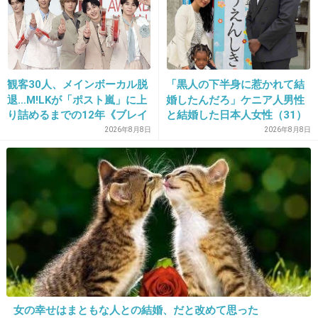
+57
-9
観客30人、メインボーカル脱
「黒人の下半身に惹かれて結
退…M!LKが「ポスト嵐」に上
婚したんだろ」ケニア人男性
14. 匿名
2013/07/14(日) 16:25:35
り詰めるまでの12年《ブレイ
と結婚した日本人女性（31）
１６歳無職って高校行ってないのか
ク秘話》
に“誹謗中傷”殺到…本人が語
2026年8月8日
2026年8月8日
る、日本で感じる“外国人差
+126
-6
別”のリアル
15. 匿名
2013/07/14(日) 16:25:59
共犯者がいるはず。
本当は男と三人で山に入ったんじゃないの
+171
-4
女の幸せはまともな人との結婚、だと改めて思った