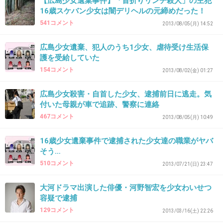
【広島少女遺棄事件】「首折りリンチ殺人」の主犯
16歳スケバン少女は闇デリヘルの元締めだった！
541コメント
2013/08/05(月) 14:52
35. 匿名
2013/07/14(日) 17:50:49
広島少女遺棄、犯人のうち1少女、虐待受け生活保
車で山に行ったって16歳でしょ？
護を受給していた
免許ないのに誰の車で？？
154コメント
2013/08/02(金) 01:27
何か色々臭うな・・・
広島少女殺害・自首した少女、逮捕前日に逃走。気
+107
-1
付いた母親が車で追跡、警察に連絡
467コメント
2013/08/05(月) 10:49
16歳少女遺棄事件で逮捕された少女達の職業がヤバ
36. 匿名
2013/07/14(日) 17:53:05
そう…
凶器持ってたのかな？
510コメント
2013/07/21(日) 23:47
計画的っぽいけど
大河ドラマ出演した俳優・河野智宏を少女わいせつ
+19
-3
容疑で逮捕
129コメント
2013/03/16(土) 22:26