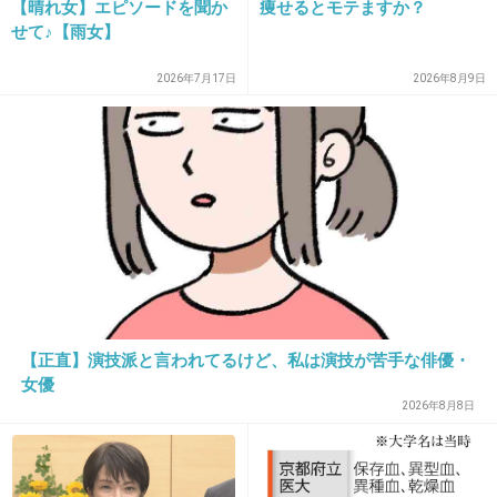
【晴れ女】エピソードを聞か
痩せるとモテますか？
29. 匿名
2013/07/14(日) 17:01:41
せて♪【雨女】
>14
こういう時、早急に退学処理する場合もあるか
2026年7月17日
2026年8月9日
ら
報道される頃には在学中の扱いにならないとき
もある。
勤務先とかもそう。いい歳して無職の犯罪者と
かも、会社側が解雇してたり。
+95
-4
【正直】演技派と言われてるけど、私は演技が苦手な俳優・
女優
2026年8月8日
30. 匿名
2013/07/14(日) 17:03:58
絶対男がらみ！！