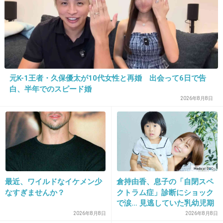
「母親に連れられて」って
自分が悪いことをしたって
自覚がないのでしょうかね??
+40
-24
元K-1王者・久保優太が10代女性と再婚 出会って6日で告
白、半年でのスピード婚
23. 匿名
2013/07/14(日) 16:31:55
2026年8月8日
わざわざ山に行ったということは、最初から、
殺すつもりだった？
怖いよー
+111
-4
最近、ワイルドなイケメン少
倉持由香、息子の「自閉スペ
なすぎませんか？
クトラム症」診断にショック
24. 匿名
2013/07/14(日) 16:33:09
で涙… 見逃していた乳幼児期
のサインとは
2026年8月8日
2026年8月8日
人を殺してはいけません