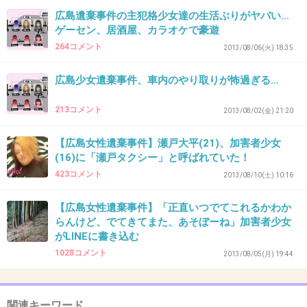
広島遺棄事件の主犯格少女達の生活ぶりがヤバい…
37. 匿名
2013/07/14(日) 18:00:23
ゲーセン、居酒屋、カラオケで豪遊
殺した少女って、同じ区だわ。
264コメント
2013/08/06(火) 18:35
怖いわ！
広島少女遺棄事件、車内のやり取りが怖過ぎる…
+15
-9
213コメント
2013/08/02(金) 21:20
38. 匿名
2013/07/14(日) 18:03:27
【広島女性遺棄事件】瀬戸大平(21)、加害者少女
(16)に「瀬戸タクシー」と呼ばれていた！
広島の灰ケ峰は車で行って街の夜景を見に行く
423コメント
2013/08/10(土) 10:16
スポットで、広島では有名なところ。
「夜景見に行こう」とでも言って誘ったんじゃ
【広島女性遺棄事件】「正直いつでてこれるかわか
らんけど、でてきてまた、あそぼーね」加害者少女
ないかな。。。
がLINEに書き込む
カップルとかでもよく行くところだから、殺人
1028コメント
2013/08/05(月) 19:44
があったと思うともういけない…
+66
-3
関連キーワード