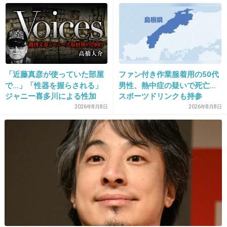
て習わなかったんだねw
+11
-58
25. 匿名
2013/07/14(日) 16:35:28
「近藤真彦が使っていた部屋
ファン付き作業服着用の50代
で…」「性器を握らされる」
男性、熱中症の疑いで死亡…
24
ジャニー喜多川による性加
スポーツドリンクも持参
害、語り始めた被害者たち
2026年8月8日
2026年8月8日
w って…。
《徹底取材の裏側》
笑いごとじゃないでしょ
+127
-9
26. 匿名
2013/07/14(日) 16:46:58
第三者居そう…