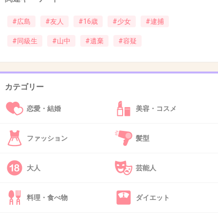
#広島
#友人
#16歳
#少女
#逮捕
39. 匿名
2013/07/14(日) 18:08:50
#同級生
#山中
#遺棄
#容疑
夜景100選にも選ばれる山です。
私も先月行きました！
すごく綺麗で感動しましたよ！！
カテゴリー
でも、
その一方で、自殺とかの名所でもあります。
恋愛・結婚
美容・コスメ
なんか悲しいですね。
ファッション
髪型
+75
-3
大人
芸能人
40. 匿名
2013/07/14(日) 18:58:44
料理・食べ物
ダイエット
広島県呉市って