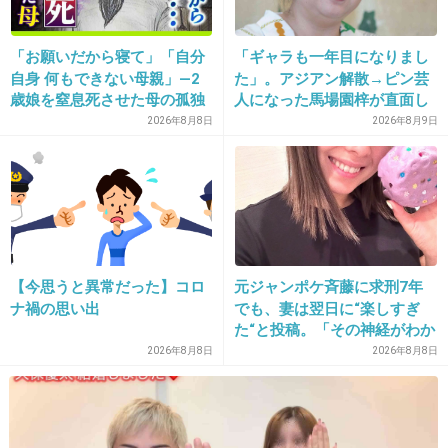
「お願いだから寝て」「自分
「ギャラも一年目になりまし
20. 匿名
2013/07/14(日) 16:27:28
自身 何もできない母親」―2
た」。アジアン解散→ピン芸
歳娘を窒息死させた母の孤独
人になった馬場園梓が直面し
久々に地元が出てきたと思いきや、こんな事件
「娘は『ママどうして』と」
た現実、そして携える芸人と
2026年8月8日
2026年8月9日
で残念です...
限界の年子ワンオペ育児 法
しての矜持
廷での懺悔と声なきSOS
+73
-5
21. 匿名
2013/07/14(日) 16:27:28
【今思うと異常だった】コロ
元ジャンポケ斉藤に求刑7年
不思議すぎる
ナ禍の思い出
でも、妻は翌日に“楽しすぎ
た“と投稿。「その神経がわか
+36
-6
らん」と騒然
2026年8月8日
2026年8月8日
22. 匿名
2013/07/14(日) 16:30:47