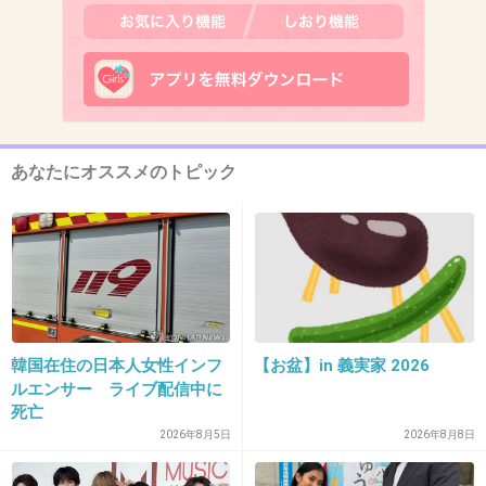
12. 匿名
2013/07/14(日) 16:24:48
異様すぎる事件・・・１６歳がこんな事件を起
こすなんて前代未聞では？
+130
-1
あなたにオススメのトピック
13. 匿名
2013/07/14(日) 16:25:15
凶悪犯罪の低年齢化が進んでいるね
時事ドットコム：殺人未遂容疑で中３逮捕
＝路上で女性刺す−埼玉県警
韓国在住の日本人女性インフ
【お盆】in 義実家 2026
www.jiji.com
ルエンサー ライブ配信中に
埼玉県草加市の路上で４月、帰宅途中の女性が男に刃物で刺される事件
死亡
があり、県警草加署などは１３日、殺人未遂容疑で同市の中学３年の少年
2026年8月5日
2026年8月8日
（１５）を逮捕した。容疑を認めているといい、同署は動機を調べる。
逮捕容疑は４月１日午後５時４５分ごろ、草加市氷川...