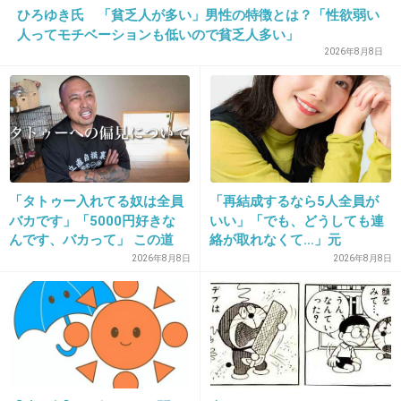
判断能力が幼い16歳に頼み込んで犯人になって
ひろゆき氏 「貧乏人が多い」男性の特徴とは？「性欲弱い
もらったとか。
人ってモチベーションも低いので貧乏人多い」
2026年8月8日
+45
-15
27. 匿名
2013/07/14(日) 16:50:27
死因は？
「タトゥー入れてる奴は全員
「再結成するなら5人全員が
+24
-4
バカです」「5000円好きな
いい」「でも、どうしても連
んです、バカって」 この道
絡が取れなくて…」元
23年の彫り師YouTuberの動
ZONE・MIZUHO（38）が明
2026年8月8日
2026年8月8日
画が話題
かす「19年ぶりに芸能界復
28. 匿名
2013/07/14(日) 17:01:33
帰」した本当の理由
さすが中卒
+17
-59