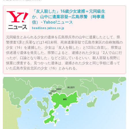
「友人殺した」16歳少女逮捕＝元同級生
か、山中に遺棄容疑―広島県警 （時事通
信） - Yahoo!ニュース
headlines.yahoo.co.jp
元同級生とみられる少女の遺体を広島県呉市の山中に遺棄したとして、県
警捜査1課と呉署などは14日未明、死体遺棄容疑で広島市東区の自称無職の
少女（16）を逮捕した。少女は「友人を殺した」と12日に自首し、県警は
供述通り遺体を発見した。県警によると、逮捕された少女は「2人で山に行
ったが、口論となり殺した」などと話しているといい、殺人容疑も視野に
慎重に捜査する。見つかった遺体は、逮捕された少女と同じ学校に通って
いた広島市安佐北区の少女（16）とみられる。