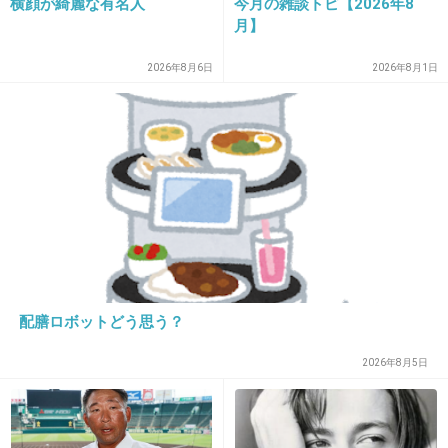
横顔が綺麗な有名人
今月の雑談トピ【2026年8
月】
2026年8月6日
2026年8月1日
13. 匿名
2020/06/15(月) 11:39:46
>>7
死んだらチャラなの？遺族に1億請求じゃなくて？
+12
-6
14. 匿名
2020/06/15(月) 11:40:00
「生き延びたことに罪悪感を覚える」
配膳ロボットどう思う？
回復したのに切ない…
2026年8月5日
+252
-2