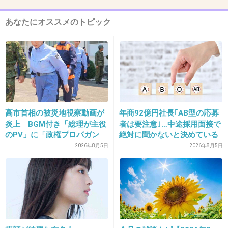
コロナに罹っても、多分10万円ぐらいだと思
う。
あなたにオススメのトピック
ダイヤモンドプリンセス号で、チャーター機が
迎えにきたときに、日本に残ったアメリカ人何
人かいたけど、このことが関係していると思
う。
2件の返信
高市首相の被災地視察動画が
年商92億円社長｢AB型の応募
炎上 BGM付き「総理が主役
者は要注意｣…中途採用面接で
+398
-5
のPV」に「政権プロパガン
絶対に聞かないと決めている
ダ」批判
｢よくある質問｣
2026年8月5日
2026年8月5日
12. 匿名
2020/06/15(月) 11:39:35
アメリカだからね。アメリカで出産した経験あ
るけどビックリしたもん。
+64
-3