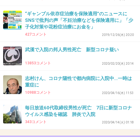
+133
-3
“ギャンブル依存症治療を保険適用”のニュースに
SNSで批判の声「不妊治療などを保険適用に」「少
子化対策や花粉症治療にお金を」
30. 匿名
2020/06/15(月) 11:41:19
427コメント
2019/12/26(木) 20:20
>>16
武漢で入院の邦人男性死亡 新型コロナ疑い
まさに自殺行為
そして、金持ちセレブがそれを煽る
13853コメント
2020/02/20(木) 20:14
恐ろしい国だわ
志村けん、コロナ陽性で都内病院に入院中…一時は
重症に
+73
-1
10988コメント
2020/04/16(木) 11:53
毎日放送60代取締役男性が死亡 7日に新型コロナ
31. 匿名
2020/06/15(月) 11:41:23
ウイルス感染を確認 肺炎で入院
鬼やな
343コメント
2020/04/14(火) 01:18