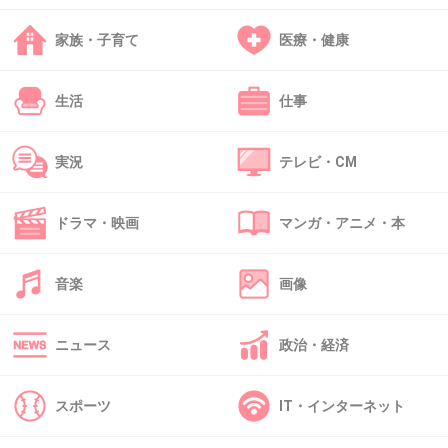
4件の返信
家族・子育て
医療・健康
+474
-2
生活
仕事
34. 匿名
2020/06/15(月) 11:41:48
実況
テレビ・CM
こういうの見ると、わりと簡単に健康保険を利
用できる国に生まれて良かったって、心から思
ドラマ・映画
マンガ・アニメ・本
う。
医療が発達してても、受けられなかったら意味
音楽
画像
ない。
ニュース
政治・経済
+71
-2
スポーツ
IT・インターネット
35. 匿名
2020/06/15(月) 11:41:53