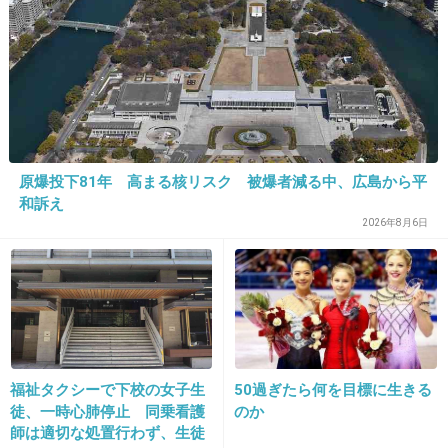
2件の返信
+308
-4
17. 匿名
2020/06/15(月) 11:40:08
原爆投下81年 高まる核リスク 被爆者減る中、広島から平
日本に生まれてよかったー！
和訴え
+175
-2
2026年8月6日
18. 匿名
2020/06/15(月) 11:40:12
あ、保険が使えるのね
それにしてもアメリカって色々おかしいな
福祉タクシーで下校の女子生
50過ぎたら何を目標に生きる
富の分配壊れて、歪みが色んな所に出てきてる
徒、一時心肺停止 同乗看護
のか
感
師は適切な処置行わず、生徒