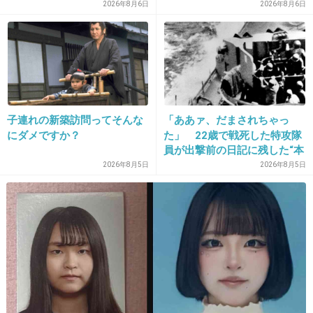
は脳障害に影響
2026年8月6日
2026年8月6日
1件の返信
+104
-2
19. 匿名
2020/06/15(月) 11:40:13
子連れの新築訪問ってそんな
「ああァ、だまされちゃっ
助かっても地獄
にダメですか？
た」 22歳で戦死した特攻隊
員が出撃前の日記に残した“本
+111
-2
音”
2026年8月5日
2026年8月5日
20. 匿名
2020/06/15(月) 11:40:15
保険ないからってこと？
私だったらこんな請求書きたら
死んだ方がマシだったって
思ってしまいそうだわ…