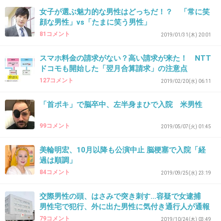
>男性は入院していた62日間の大半を意識がな
女子が選ぶ魅力的な男性はどっちだ！？ 「常に笑
い状態で過ごし、一時は看護師が妻や子どもか
顔な男性」vs「たまに笑う男性」
らの別れの言葉を聞かせるため電話を耳に当て
81コメント
2019/01/31(木) 20:01
るほどの重篤な容体に陥った。その後回復し、
スマホ料金の請求がない？高い請求が来た！ NTT
自宅で療養を続けている。
ドコモも開始した「翌月合算請求」の注意点
127コメント
2019/02/20(水) 06:11
回復後の現実こわい
「首ポキ」で脳卒中、左半身まひで入院 米男性
+111
-4
99コメント
2019/05/07(火) 01:45
美輪明宏、10月以降も公演中止 脳梗塞で入院「経
29. 匿名
2020/06/15(月) 11:41:11
過は順調」
日本の医療保険制度については、アメリカでは
84コメント
2019/09/25(水) 23:19
「ミラクルジャパン」と言われているよ。
交際男性の頭、はさみで突き刺す…容疑で女逮捕
国内で、この報道をしているマスコミを、少な
男性宅で犯行、外に出た男性に気付き通行人が通報
くとも私は見たことがない。
79コメント
2019/10/24(木) 03:49