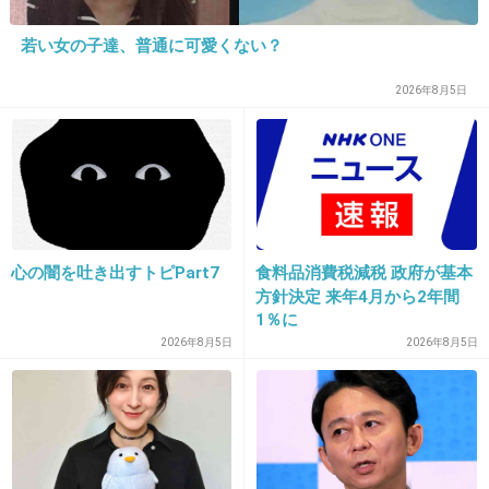
1件の返信
若い女の子達、普通に可愛くない？
+185
-2
2026年8月5日
21. 匿名
2020/06/15(月) 11:40:24
健康保険制度ないの？
3件の返信
心の闇を吐き出すトピPart7
食料品消費税減税 政府が基本
方針決定 来年4月から2年間
+4
-11
1％に
2026年8月5日
2026年8月5日
22. 匿名
2020/06/15(月) 11:40:24
これも極端だけど、日本の甘すぎるのもなぁっ
て思う。