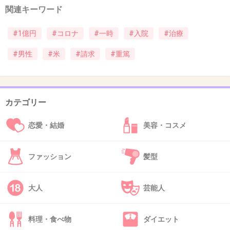
+6
-1
関連キーワード
#1億円
#コロナ
#一時
#入院
#治療
32. 匿名
2020/06/15(月) 11:41:31
#男性
#米
#請求
#重篤
3件の返信
+16
-4
カテゴリー
恋愛・結婚
美容・コスメ
33. 匿名
2020/06/15(月) 11:41:37
ファッション
髪型
>>11
これさー、日本の社会保険に加入してる、5年
大人
芸能人
以上日本に住んでて税金収めてるなら医療費無
料はわかる。旅行者にも無料ってなんで？実費
料理・食べ物
ダイエット
取りなよって思う。