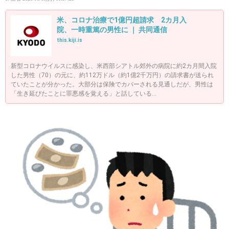
米、コロナ治療で1億円超請求 2カ月入
院、一時重篤の男性に ｜ 共同通信
this.kiji.is
新型コロナウイルスに感染し、米西部シアトル郊外の病院に約2カ月間入院
した男性（70）の元に、約112万ドル（約1億2千万円）の請求書が送られ
ていたことが分かった。大部分は保険でカバーされる見通しだが、男性は
「生き延びたことに罪悪感を覚える」と話している...