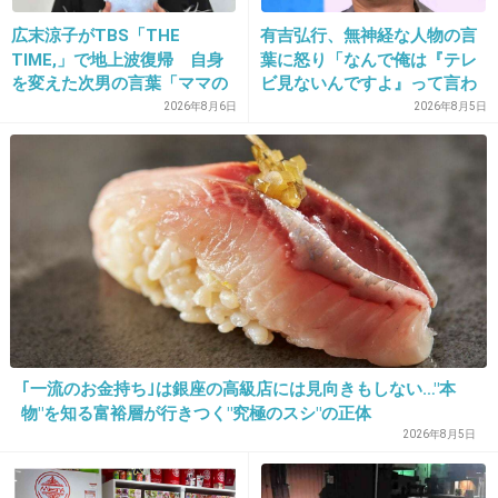
日本に住んでもない税金も納めてない外国人ら
の治療費は請求してるの？なんで日本人が負担
広末涼子がTBS「THE
有吉弘行、無神経な人物の言
TIME,」で地上波復帰 自身
葉に怒り「なんで俺は『テレ
するの？って納得できない。
を変えた次男の言葉「ママの
ビ見ないんですよ』って言わ
ファンの人なら、知りたいん
れなきゃいけないの？ふざけ
2026年8月6日
2026年8月5日
4件の返信
じゃないか」
やがって」
+380
-6
23. 匿名
2020/06/15(月) 11:40:25
あちらは保険制度が
確立してないんだっけ…
大変だ・・・
｢一流のお金持ち｣は銀座の高級店には見向きもしない…"本
物"を知る富裕層が行きつく"究極のスシ"の正体
1件の返信
2026年8月5日
+8
-5