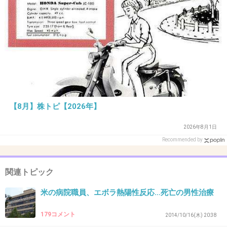
26. 匿名
2020/06/15(月) 11:40:53
コロナで破産する人多そう
+68
-1
27. 匿名
2020/06/15(月) 11:40:58
【8月】株トピ【2026年】
コロナかもって外国人日本旅行に来て日本医療
にかかった方がお得って押し寄せてくるかも
2026年8月1日
Recommended by
2件の返信
+90
-3
関連トピック
米の病院職員、エボラ熱陽性反応…死亡の男性治療
28. 匿名
2020/06/15(月) 11:41:02
179コメント
2014/10/16(木) 20:38