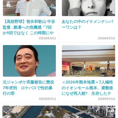
15. 匿名
2020/06/15(月) 11:40:02
アメリカって救急車も有料だし大変だね
【高校野球】智弁和歌山 中谷
あなたの中のイケメンナンバ
2件の返信
監督…酷暑への危機感「7回
ーワンは？
か9回ではなく この時期にや
+142
-1
るか やらないか 命の危険が
2026年8月5日
2026年8月5日
あるのではと」
元ジャンポケ斉藤被告に懲役
＜2026年熊本地震＞7人犠牲
7年求刑 ロケバスで性的暴
のイオンモール熊本、避難後
行の罪
になぜ再入館? 生存したテ
16. 匿名
2020/06/15(月) 11:40:05
ナント従業員ら証言、浮かび
2026年8月5日
2026年8月5日
こんなに治療費かかるアメリカでデモやってる
上がる実態
場合じゃなかろう。