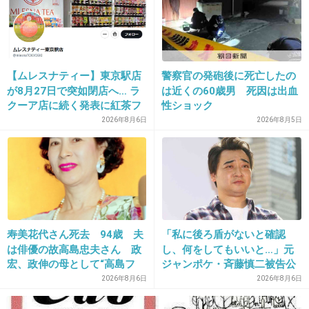
24. 匿名
2020/06/15(月) 11:40:42
アメリカならあり得るね
【ムレスナティー】東京駅店
警察官の発砲後に死亡したの
病院によってはバイク事故で手術＋二泊三日の
が8月27日で突如閉店へ… ラ
は近くの60歳男 死因は出血
入院で2000万円とか行くもんね
クーア店に続く発表に紅茶フ
性ショック
ァンから「またか」「手軽に
2026年8月6日
2026年8月5日
買えたのに」と嘆きの声
1件の返信
+41
-3
25. 匿名
2020/06/15(月) 11:40:48
寿美花代さん死去 94歳 夫
「私に後ろ盾がないと確認
請求書は中国へ
は俳優の故高島忠夫さん 政
し、何をしてもいいと…」元
宏、政伸の母として“高島フ
ジャンポケ・斉藤慎二被告公
+127
-2
ァミリー”支える
判で被害者女性証言
2026年8月6日
2026年8月6日