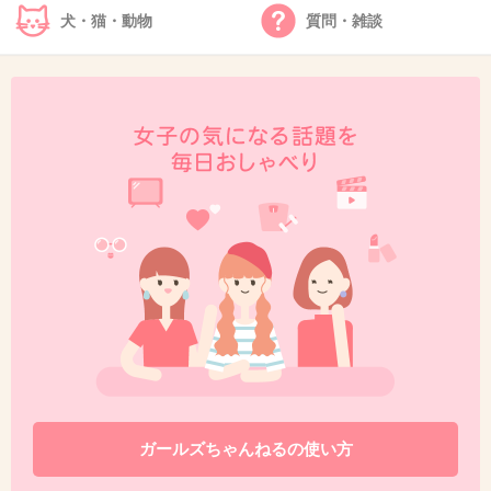
中国に請求するべき
犬・猫・動物
質問・雑談
+18
-2
36. 匿名
2020/06/15(月) 11:42:09
>>33
まぁ、そりゃそうだ。
+108
-1
37. 匿名
2020/06/15(月) 11:42:12
日本の全員無料もおかしい。
遊び歩いて感染したやつに、
ガールズちゃんねるの使い方
なぜ税金を使うのか。