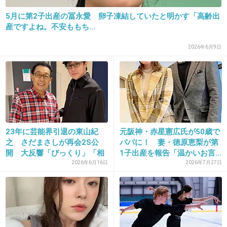
21. 匿名
2013/07/12(金) 15:26:02
5月に第2子出産の冨永愛 卵子凍結していたと明かす「高齢出
安藤美姫って、誰でもベタベタしてるでしょ。
産ですよね。不安ももち...
2026年6月9日
スケート仲間はハグも普通にしてるし、肩も抱
くよ。
大輔と鈴木明子なんかも仲良しだから、23みた
いな行動は普通にある。
+145
-4
23年に芸能界引退の東山紀
元阪神・赤星憲広氏が50歳で
之 さだまさしが再会2S公
パパに！ 妻・徳原恵梨が第
開 大反響「びっくり」「相
1子出産を報告「温かいお言...
22. 匿名
2013/07/12(金) 15:26:23
変...
2026年6月16日
2026年7月27日
８
この二人若くてチャラチャラしてた頃にオリン
ピック出て残念な結果出したよね。でも二人共