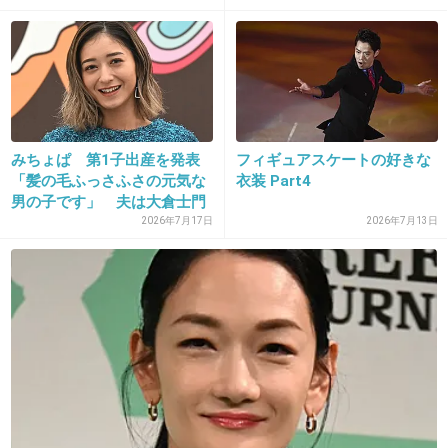
19. 匿名
2013/07/12(金) 15:23:21
織田信成なんて既婚者なのに疑われてるんでし
ょ？
独身の高橋が父親候補にされるのも時間の問題
みちょぱ 第1子出産を発表
フィギュアスケートの好きな
な気がする
「髪の毛ふっさふさの元気な
衣装 Part4
男の子です」 夫は大倉士門
+137
-4
2026年7月17日
2026年7月13日
20. 匿名
2013/07/12(金) 15:24:11
実は父親が誰か知ってたりして。
+77
-4