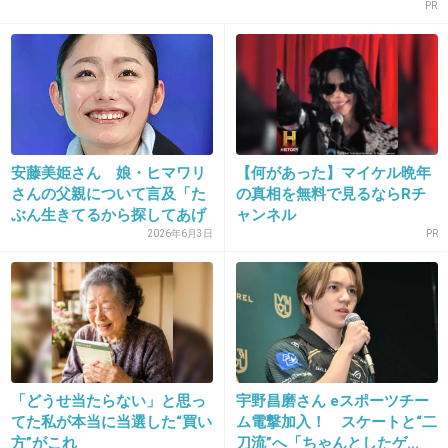
PR
内心では(((;ﾟДﾟ)))ｶﾞｸﾌﾞﾙｶﾞｸﾌﾞﾙだったりし
て？ 笑
+132
-13
13. 匿名
2013/07/12(金) 15:17:43
安藤美姫さん 娘・ヒマワリ
【何があった】マイケル晩年
さんの父親について言及「た
の真相を無料で見るならRチ
報道されるまで知らなかったはないんじゃない
ぶん生きてるから探してあげ
ャンネル
の
る...
2026年6月3日
PR
フィギュアってみんな仲良しじゃん
+101
-10
「どうせ当たらない」と思っ
宇野昌磨さん eスポーツチー
14. 匿名
2013/07/12(金) 15:18:28
てた私が本当に当選した“買い
ム電撃加入！ スケートと“二
方”がこれ
刀流”へ「ちゃんとしたゲ...