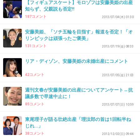
【フィギュアスケート】モロゾフは安藤美姫の出産
知らず、父親説も否定!!
え？ 大輔ってゲイじゃないの？
187コメント
2013/07/04(木) 01:30
+38
-19
安藤美姫、「ソチ五輪を目指す」報道を否定！「オ
リンピックは頑張ったご褒美」
131コメント
2013/07/19(金) 08:33
30. 匿名
2013/07/12(金) 15:40:40
高橋大輔だって人をちゃんと選ぶでしょーが。
リア・ディゾン、安藤美姫の未婚出産にコメント
こんな下品な猫かぶりの女性は選びません。
42コメント
2013/07/05(金) 21:03
+20
-120
週刊文春が安藤美姫の出産についてアンケート→抗
議多数で早速中止に！
85コメント
2013/07/07(日) 10:59
31. 匿名
2013/07/12(金) 15:45:45
高橋大輔、以前に安藤美姫のこと
東尾理子が語る壮絶出産「理汰郎の首は1回転半ね
じれ…」
『ミキはすぐに膝に乗ってくる。だっこしてぇ
38コメント
2012/12/02(日) 09:44
～って甘えるからかわいくて仕方ない』