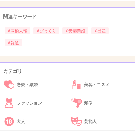
って発言してるよね
関連キーワード
彼氏でもない男にそんなふうにベタベタする女
#高橋大輔
#びっくり
#安藤美姫
#出産
も
それを可愛いという男も
#報道
どちらも気持ち悪いと思ったわ
関係持ってるだろうね
カテゴリー
安藤は相当な男好きで尻軽だから
恋愛・結婚
美容・コスメ
あんな顔でもねだられると男は拒まないのかも
ね
ファッション
髪型
高橋大輔、イメージ下がりすぎ
大人
芸能人
+111
-40