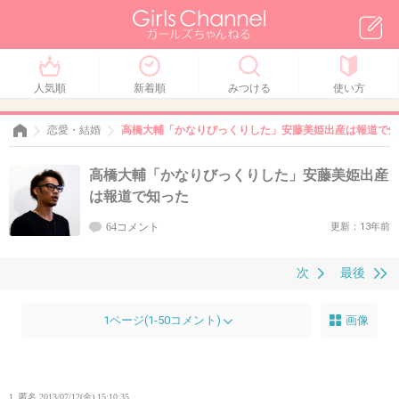
人気順
新着順
みつける
使い方
恋愛・結婚
高橋大輔「かなりびっくりした」安藤美姫出産は報道で知
高橋大輔「かなりびっくりした」安藤美姫出産
は報道で知った
64コメント
更新：13年前
次
最後
1ページ(1-50コメント)
画像
1. 匿名
2013/07/12(金) 15:10:35