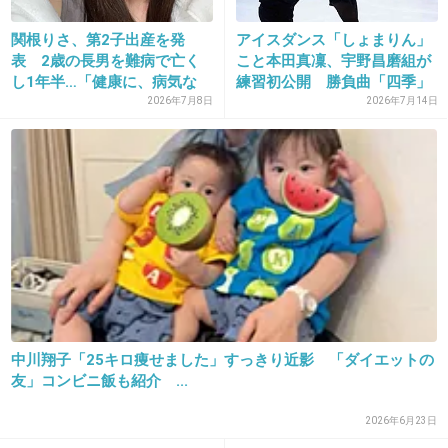
心入れ換えたのかしゃべり方や見た目も変わっ
関根りさ、第2子出産を発
アイスダンス「しょまりん」
てどちらも大きい大会で結果出した。
表 2歳の長男を難病で亡く
こと本田真凜、宇野昌磨組が
だから仲が良いのはわかるかな。でもヤッたと
し1年半…「健康に、病気な
練習初公開 勝負曲「四季」
く」...
披...
2026年7月8日
2026年7月14日
かヤッてないとかは考えたことなかったわ。
+82
-11
23. 匿名
2013/07/12(金) 15:28:10
現役最後の大切なオリンピックだし金メダルの
最有力候補なんだから、高橋選手をこんな下世
話な騒動に巻き込まないで欲しい。
中川翔子「25キロ痩せました」すっきり近影 「ダイエットの
【フィギュア】高橋、集大成も挑戦やめ
友」コンビニ飯も紹介 ...
ず ビートルズで「愛」表現 - MSN産経ニ
ュース
2026年6月23日
sankei.jp.msn.com