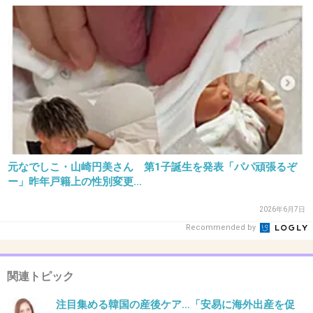
25. 匿名
2013/07/12(金) 15:34:35
８の二枚目の写真騒動関係なく見たら綺麗じゃ
ん。下心あるようには見えないし同じ目標を持
つ仲間って感じじゃない？
+46
-12
元なでしこ・山崎円美さん 第1子誕生を発表「パパ頑張るぞ
26. 匿名
2013/07/12(金) 15:35:04
ー」昨年戸籍上の性別変更...
妊婦姿を誰も目撃してないのかな？
2026年6月7日
細いから臨月でも目立たなかったのかな？
Recommended by
さすがに関係者は知らないはずないけど、
これだけ有名人なのにマスコミに漏れなかった
関連トピック
ってすごいよね。
注目集める韓国の産後ケア…「安易に海外出産を促
+111
-1