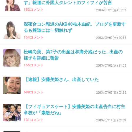
す」報道に外国人タレントのフィフィが苦言
153コメント
2013/01/25(金) 01:52
27. 匿名
2013/07/12(金) 15:35:17
深夜合コン報道のAKB48柏木由紀、ブログを更新す
るも報道には一切触れず
安藤美姫のまわりにいるメンズたちは、みんな
154コメント
2013/02/09(土) 20:46
容疑者みたい(笑)
松嶋尚美、第2子の出産は和痛分娩だった…出産の
+103
-3
様子を詳細に報告
155コメント
2013/07/02(火) 21:02
28. 匿名
2013/07/12(金) 15:36:49
【速報】安藤美姫さん、出産していた
高橋なんて安藤と関係持つくらいなら餃子の食べ過ぎで全日本台落ちしてソチ
698コメント
落選する方がまだありえるような兄ちゃんなのに、滑る姿しか知らない人らは
2013/07/07(日) 03:52
そんなイメージなんだw
【フィギュアスケート】安藤美姫の出産告白に村主
+5
-26
章枝が「素敵だね」
131コメント
2013/07/14(日) 03:03
29. 匿名
2013/07/12(金) 15:37:45