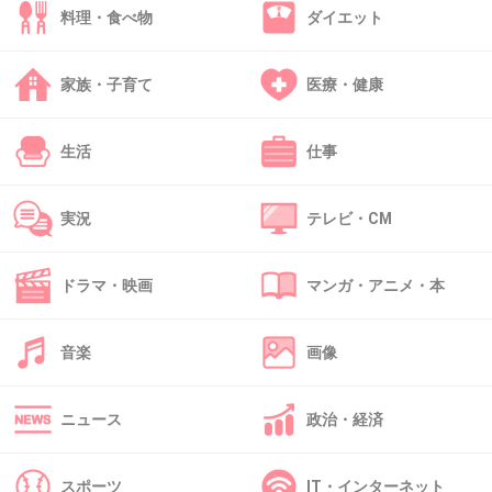
料理・食べ物
ダイエット
32. 匿名
2013/07/12(金) 15:46:31
家族・子育て
医療・健康
３０＞＞悪意あるｗｗ
+101
-4
生活
仕事
実況
テレビ・CM
33. 匿名
2013/07/12(金) 15:48:18
30
ドラマ・映画
マンガ・アニメ・本
おいおい…
音楽
画像
+64
-4
ニュース
政治・経済
34. 匿名
2013/07/12(金) 15:48:39
ゲイだよね？(^-^;
スポーツ
IT・インターネット