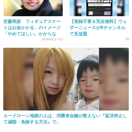
10. 匿名
2013/07/12(金) 15:15:00
安藤のせいで関係者全員疑われるじゃん。
安藤美姫 フィギュアスケー
【登録不要＆完全無料】ウェ
もうはっきり父親公表すればいいのに
トはお金かかる、のイメージ
ザーニュースがRチャンネル
「やめてほしい。かからな
で見放題
+212
-3
い」...
2026年5月11日
PR
11. 匿名
2013/07/12(金) 15:15:03
安藤美姫って、産んでないんじゃないのw
養子とかないの？
+71
-9
カードローン地獄の人は、消費者金融が教えない『返済停止し
て減額・免除する方法』で...
12. 匿名
2013/07/12(金) 15:15:49