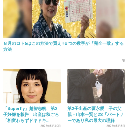
17. 匿名
2013/07/12(金) 15:21:01
もう選手も関係者もみんなで一斉にDNA検査で
もしたら（笑）
+101
-3
８月のロト6はこの方法で買え!!６つの数字が『完全一致』する
方法
PR
18. 匿名
2013/07/12(金) 15:22:12
8
やめろー
高橋大輔のイメージがぁ…
「Superfly」越智志帆 第2
第2子出産の冨永愛 子の父
+54
-15
子妊娠を報告 出産は秋ごろ
親・山本一賢と2S「パートナ
「相変わらずドキドキ...
ーであり私の最大の理解
者」...
2026年5月30日
2026年5月8日