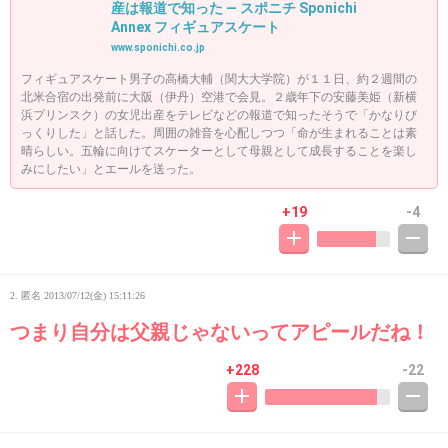
産は報道で知った ― スポニチ Sponichi
Annex フィギュアスケート
www.sponichi.co.jp
フィギュアスケート男子の高橋大輔（関大大学院）が１１日、約２週間の
北米合宿の出発前に大阪（伊丹）空港で会見。２歳年下の安藤美姫（新横
浜プリンスク）の女児出産をテレビなどの報道で知ったそうで「かなりび
っくりした」と話した。周囲の雑音を心配しつつ「命が生まれることは素
晴らしい。五輪に向けてスケーターとして母親として成長することを楽し
みにしたい」とエールを送った。
+19
-4
2. 匿名
2013/07/12(金) 15:11:26
つまり自分は父親じゃないってアピールだね！
+228
-22