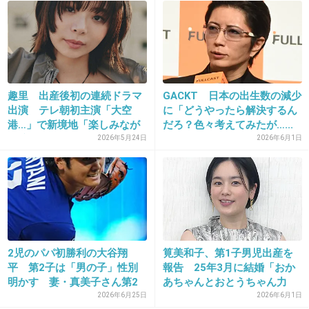
現役生活の集大成と位置づけるソチ五輪シーズンでも、高橋は挑戦の歩み
を止めなかった。ＳＰとの合計点で勝負が決するフリーで、初めてローリ
ー・ニコル氏に振り付けを依頼。「彼女と合うか不安だった」と認めるリ
スクをあえて冒したのは、「現役を引退するまでにやってもらいたかっ
た。彼女の振り付けでどう演技できるか興味があった」と向上心、冒険心
が勝ったからだ。
趣里 出産後初の連続ドラマ
GACKT 日本の出生数の減少
+145
-4
出演 テレ朝初主演「大空
に「どうやったら解決するん
港…」で新境地「楽しみなが
だろ？色々考えてみたが…...
ら演...
2026年5月24日
2026年6月1日
24. 匿名
2013/07/12(金) 15:29:16
フィギュアはみんな子ども時代からお互い知っ
てて
仲がいいから、きょうだいみたいな感じじゃな
いの？
2児のパパ初勝利の大谷翔
筧美和子、第1子男児出産を
平 第2子は「男の子」性別
報告 25年3月に結婚「おか
+127
-4
明かす 妻・真美子さん第2
あちゃんとおとうちゃん力
子出...
を...
2026年6月25日
2026年6月1日