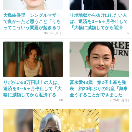
+160
-1
大島由香里 シングルマザー
リボ地獄から抜け出したい人
で良かったと思うこと「うち
は、返済を3～6ヶ月停止して
ってこういう問題が起きるワ
『大幅に減額してから返済
ケ...
す...
2026年6月3日
PR
16. 匿名
2013/07/12(金) 15:19:56
安藤がモロゾフと付き合う前に週刊誌に付き合
リボ払い50万円以上の人は、
冨永愛43歳 第2子出産を発
ってるんじゃないかって噂がのってたよね。
返済を3～6ヶ月停止して『大
表 約20年ぶりの出産「無事
幅に減額してから返済する...
全うすることができました...
ファミレスで高橋の膝の上に座っていたとかい
PR
2026年5月7日
ないとか。
+131
-3