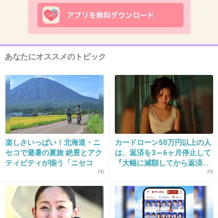
あなたにオススメのトピック
出典：blogimg.goo.ne.jp
+321
-27
9. 匿名
2013/07/12(金) 15:14:12
楽しさいっぱい！北海道・ニ
カードローン50万円以上の人
セコで避暑の夏旅 絶景とアク
は、返済を3～6ヶ月停止して
そう言わないと父親疑惑かけられちゃうもんね
ティビティが揃う「ニセコ
『大幅に減額してから返済...
ｗ
東...
PR
PR
+184
-4