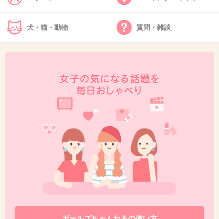
+20
-22
犬・猫・動物
質問・雑談
35. 匿名
2013/07/12(金) 15:51:10
まあ1回くらいヤってても不思議じゃないよ
ね…。
それとも全く意識してないからこんなにベタベ
タしてるのか…。
+60
-4
36. 匿名
2013/07/12(金) 15:51:41
安藤美姫が妊娠中に高橋大輔とかと顔合わせる
機会があったような気がするんだけど。勘違い
ガールズちゃんねるの使い方