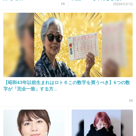
高橋選手は真央ちゃんと噂になったよね。
PR
2026年5月1日
真央ちゃんと高橋だったら応援したい
浅田真央と高橋大輔「交際」報道 「ビッ
グカップル」真相は？ : J-CASTニュース
www.j-cast.com
フィギュアスケートの浅田真央選手（20）と高橋大輔選手（25）が交際し
ているという報道が出た。本当ならばフィギュア界のビックカップル誕生
だが、否定する関係者もいる。真相はどうなのか。...
+220
-19
【昭和43年以前生まれはロト６この数字を買うべき】6つの数
字が「完全一致」する方...
PR
15. 匿名
2013/07/12(金) 15:19:55
みんなオリンピック前の大事なシーズンなの
に、コメントとか求められて気の毒だわ