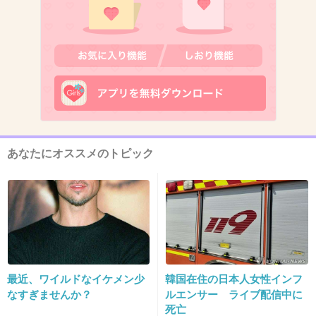
13. 匿名
2019/10/24(木) 17:10:33
全国横断イオンw
2件の返信
+857
-5
あなたにオススメのトピック
14. 匿名
2019/10/24(木) 17:10:38
女とヤりまくりのジャニーズに本気になってる
オタクの方がバカやろ(笑)
1件の返信
+1113
-35
最近、ワイルドなイケメン少
韓国在住の日本人女性インフ
なすぎませんか？
ルエンサー ライブ配信中に
死亡