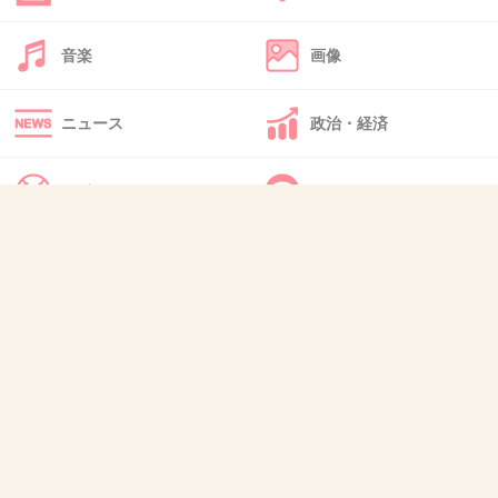
音楽
画像
43. 匿名
2019/10/24(木) 17:15:42
>>15
ニュース
政治・経済
気合の入った顔してるねw
名前見ても顔見ても全く知らないんだけど
スポーツ
IT・インターネット
こういう人どっから見つけてくるの？
+1242
-3
犬・猫・動物
質問・雑談
44. 匿名
2019/10/24(木) 17:15:49
>>19
ファンありきの仕事して夢売ってんだから、
ファンを大切にしないかぎりファンも推しの芸
能人を大事に思えないでしょ