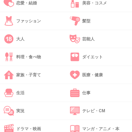
恋愛・結婚
美容・コスメ
41. 匿名
2019/10/24(木) 17:15:13
ファッション
髪型
彼女の母親のとこまで匂いに行くのか・・・
大人
芸能人
1件の返信
+365
-6
料理・食べ物
ダイエット
家族・子育て
医療・健康
42. 匿名
2019/10/24(木) 17:15:38
>>33
生活
仕事
うーん過去の元カノたちとタイプ違うしあんま
り売れてないし、女が匂わせてるだけな気もす
実況
テレビ・CM
るなあ
+447
-17
ドラマ・映画
マンガ・アニメ・本