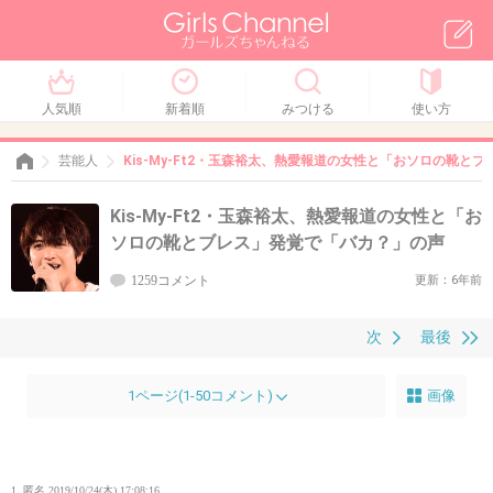
人気順
新着順
みつける
使い方
芸能人
Kis-My-Ft2・玉森裕太、熱愛報道の女性と「おソロの靴と
Kis-My-Ft2・玉森裕太、熱愛報道の女性と「お
ソロの靴とブレス」発覚で「バカ？」の声
1259コメント
更新：6年前
次
最後
1ページ(1-50コメント)
画像
1. 匿名
2019/10/24(木) 17:08:16