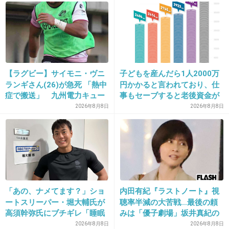
30. 匿名
2019/10/24(木) 17:13:03
玉森くんこうゆうのがタイプなんだね。
+323
-8
【ラグビー】サイモニ・ヴニ
子どもを産んだら1人2000万
31. 匿名
2019/10/24(木) 17:13:27
ランギさん(26)が急死 「熱中
円かかると言われており、仕
症で搬送」 九州電力キュー
事もセーブすると老後資金が
調査ってwww
デンヴォルテクスで練習中
貯められない…一方、子育て
2026年8月8日
2026年8月8日
ジャニオタってどの立場なの？
していない人は潤沢な資金で
悠々老後だと歪んでいるので
+318
-5
は？→様々な意見
32. 匿名
2019/10/24(木) 17:13:41
「あの、ナメてます？」ショ
内田有紀『ラストノート』視
彼女、元玉森担って言われててわざわざ買って
ートスリーパー・堀大輔氏が
聴率半減の大苦戦…最後の頼
付けてる匂わせてる可能性もあるみたいだよ
高須幹弥氏にブチギレ「睡眠
みは「優子劇場」坂井真紀の
不足の人＝キレやすい」SNS
“猟奇的演技” が救いの神にな
2026年8月8日
2026年8月8日