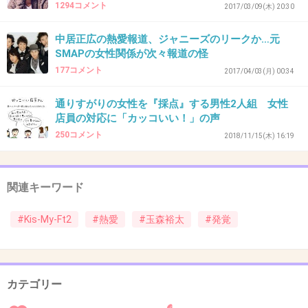
1294コメント
っとやだな
2017/03/09(木) 20:30
隠してくれてそれでもバレてしまって、とは違
中居正広の熱愛報道、ジャニーズのリークか…元
うよ
SMAPの女性関係が次々報道の怪
そんなに無条件に幸せ願えない
177コメント
2017/04/03(月) 00:34
通りすがりの女性を『採点』する男性2人組 女性
2件の返信
店員の対応に「カッコいい！」の声
+432
-16
250コメント
2018/11/15(木) 16:19
関連キーワード
40. 匿名
2019/10/24(木) 17:15:07
オタも同じの買ってお揃いだよ♡とかやっとき
#Kis-My-Ft2
#熱愛
#玉森裕太
#発覚
ゃいいやん。
1件の返信
カテゴリー
+753
-9