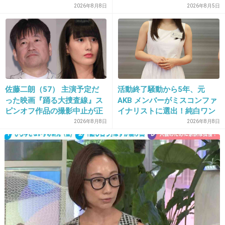
15. 匿名
2019/10/24(木) 17:10:44
2026年8月8日
2026年8月5日
55件の返信
+834
-50
佐藤二朗（57） 主演予定だ
活動終了騒動から5年、元
った映画『踊る大捜査線』ス
AKB メンバーがミスコンファ
ピンオフ作品の撮影中止が正
イナリストに選出！純白ワン
式に決定
ピで再起へ
2026年8月8日
2026年8月8日
16. 匿名
2019/10/24(木) 17:10:55
トピついにたったのかー…
このまま流れるかと思ってた。
+230
-6