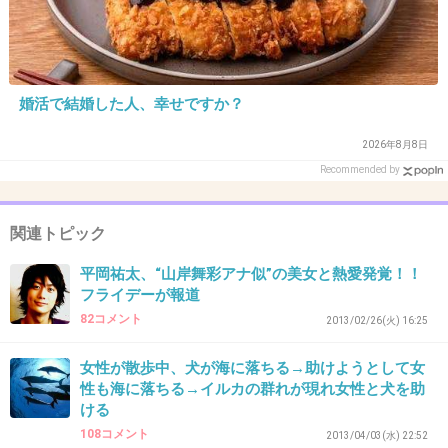
1件の返信
+439
-19
婚活で結婚した人、幸せですか？
36. 匿名
2019/10/24(木) 17:14:33
2026年8月8日
どうやってそのモデルに最初行きつくの？
Recommended by
たまたまジャニオタ+そのモデルをフォローし
てる人が気づいたって事？
関連トピック
一番最初に気付いた人のきっかけが知りたい
平岡祐太、“山岸舞彩アナ似”の美女と熱愛発覚！！
わ。
フライデーが報道
82コメント
+765
-5
2013/02/26(火) 16:25
女性が散歩中、犬が海に落ちる→助けようとして女
性も海に落ちる→イルカの群れが現れ女性と犬を助
37. 匿名
2019/10/24(木) 17:14:50
ける
108コメント
2013/04/03(水) 22:52
>>15