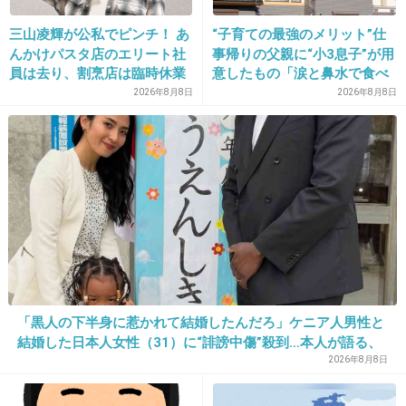
19. 匿名
2019/10/24(木) 17:11:05
三山凌輝が公私でピンチ！ あ
“子育ての最強のメリット”仕
別にいいじゃないか。
んかけパスタ店のエリート社
事帰りの父親に“小3息子”が用
ファンてその芸能人の幸せを願ってあげるもん
員は去り、割烹店は臨時休業
意したもの「涙と鼻水で食べ
じゃないの？自分が付き合えるとか思ってる
れない」「震える」の声
2026年8月8日
2026年8月8日
の？
もし、自分が付き合ったとしても、この女性と
同じような目に遭うんだよ？
2件の返信
+111
-95
「黒人の下半身に惹かれて結婚したんだろ」ケニア人男性と
20. 匿名
2019/10/24(木) 17:11:14
結婚した日本人女性（31）に“誹謗中傷”殺到…本人が語る、
カルティエのラブブレスは死ぬほどダサいから
日本で感じる“外国人差別”のリアル
2026年8月8日
許してやれってwww