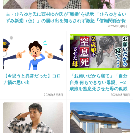
夫・ひろゆき氏に西村ゆか氏が“離婚”を提示 「ひろゆき＆い
ずみ新党（仮）」の届け出を知らされず激怒「信頼関係が保
17. 匿名
2019/10/24(木) 17:11:03
てない状態で夫婦を続けるのは無理」
2026年8月8日
バカ？ってw
+175
-8
18. 匿名
2019/10/24(木) 17:11:04
【今思うと異常だった】コロ
「お願いだから寝て」「自分
ジャニーズ特に好きとか嫌いとかないけど
ナ禍の思い出
自身 何もできない母親」―2
におわせ系のトピは好き
歳娘を窒息死させた母の孤独
「娘は『ママどうして』と」
2026年8月8日
2026年8月8日
ワクワクすっぞ！
限界の年子ワンオペ育児 法
廷での懺悔と声なきSOS
+1142
-23