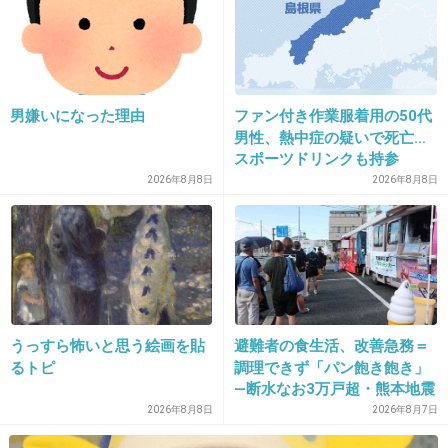
+1260
-29
21. 匿名
2019/10/24(木) 17:11:18
男嫌いになった理由
ファン付き作業服着用の50代
お揃いだね
男性、熱中症の疑いで死亡…
スポーツドリンクも持参
2026年8月8日
2026年8月8日
出典：pbs.twimg.com
出典：pbs.twimg.com
うっすら怖いと思う絵画を貼
避難者の食生活、改善急務＝
るトピ
調理できず「パン飽き飽き」
9件の返信
―断水なお3万戸超・熊本地震
+622
-7
2026年8月8日
2026年8月7日