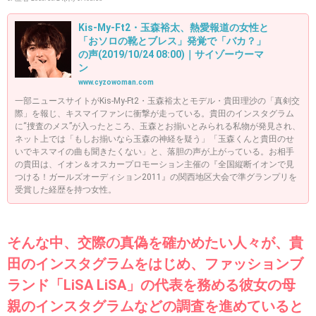
Kis-My-Ft2・玉森裕太、熱愛報道の女性と
「おソロの靴とブレス」発覚で「バカ？」
の声(2019/10/24 08:00)｜サイゾーウーマ
ン
www.cyzowoman.com
一部ニュースサイトがKis-My-Ft2・玉森裕太とモデル・貴田理沙の「真剣交
際」を報じ、キスマイファンに衝撃が走っている。貴田のインスタグラム
に“捜査のメス”が入ったところ、玉森とお揃いとみられる私物が発見され、
ネット上では「もしお揃いなら玉森の神経を疑う」「玉森くんと貴田のせ
いでキスマイの曲も聞きたくない」と、落胆の声が上がっている。お相手
の貴田は、イオン＆オスカープロモーション主催の『全国縦断イオンで見
つける！ガールズオーディション2011』の関西地区大会で準グランプリを
受賞した経歴を持つ女性。
そんな中、交際の真偽を確かめたい人々が、貴
田のインスタグラムをはじめ、ファッションブ
ランド「LiSA LiSA」の代表を務める彼女の母
親のインスタグラムなどの調査を進めていると