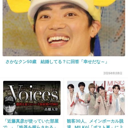
22. 匿名
2019/10/24(木) 17:11:22
チキンラーメン顔
+354
-10
23. 匿名
2019/10/24(木) 17:11:27
さかなクン50歳 結婚してる？に回答「幸せだな～」
>>15
2026年8月8日
一瞬鬼やっこかと思ったw
2件の返信
+1934
-9
「近藤真彦が使っていた部屋
観客30人、メインボーカル脱
24. 匿名
2019/10/24(木) 17:11:47
で…」「性器を握らされる」
退…M!LKが「ポスト嵐」に上