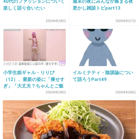
40代のファッションについて
週末の夜にみんなが集まる夜
は、鈴木京香（５１）、沢村一樹（５２）、及…(2/2)
楽しく語り合いたい
更かし雑談トピpart13
1件の返信
2026年8月8日
2026年8月7日
+201
-10
34. 匿名
2019/10/24(木) 17:13:56
「バカ？」の声www
小学生姫ギャル・りりぴ
イルミナティ・陰謀論につい
（12）、最新の姿に「痩せす
て語ろうPart49
+293
-2
ぎ」「大丈夫？ちゃんとご飯
食べてね」など心配の声
2026年8月8日
2026年8月8日
35. 匿名
2019/10/24(木) 17:14:08
玉森って匂わせしなそうなタイプだと勝手に思
ってた