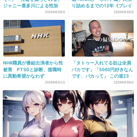
ジャニー喜多川による性加
り詰めるまでの12年《ブレイ
>>15
害、語り始めた被害者たち
ク秘話》
2026年8月8日
2026年8月8日
顔www
《徹底取材の裏側》
+1460
-9
25. 匿名
2019/10/24(木) 17:12:07
NHK職員が番組出演者から性
「タトゥー入れてる奴は全員
>>15
被害 PTSDと診断、復職時
バカです」「5000円好きなん
右が玉森？確かに男がそんなアクセサリー付け
に異動希望かなわず
です、バカって」 この道23
年の彫り師YouTuberの動画
るの違和感あるもんね
2026年8月5日
2026年8月8日
が話題
1件の返信
+1058
-14
26. 匿名
2019/10/24(木) 17:12:24