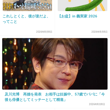
28. 匿名
2019/10/24(木) 17:12:37
>>15
これしとくと、後が楽だよ、
【お盆】in 義実家 2026
ってこと
学校の役員決めでしゃしゃるババアかと思った
2026年8月8日
2026年8月8日
5件の返信
+1745
-16
29. 匿名
2019/10/24(木) 17:13:00
玉森売れそうで中々売れなかったよね。もうピ
ーク来そうにないし
+876
-23
及川光博 再婚を発表 お相手は妊娠中、57歳でパパに「今
後も俳優としてミッチーとして精進」
2026年8月8日