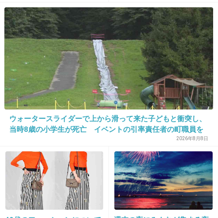
+804
-28
で物議
るか
33. 匿名
2019/10/24(木) 17:13:43
＞熱愛をスクープしたニュースサイト「日刊大
衆」
発端の記事はこれか
ドラマの放送直前に半同棲とか書かれて…タイ
ウォータースライダーで上から滑って来た子どもと衝突し、
当時8歳の小学生が死亡 イベントの引率責任者の町職員を
ミング狙って出したんだろうね
「減給」の懲戒処分 児童の両親は「軽過ぎる」「全く納得
2026年8月8日
できない」 島根県邑南町
木村拓哉には報告済？キスマイ玉森裕太
「実業家令嬢モデル」と半同棲!? | 日刊大
衆 | (2/2)
taishu.jp
元ＳＭＡＰの木村拓哉（４６）が主演を務めるＴＢＳ系『日曜劇場』のド
ラマ『グランメゾン東京』が、１０月２０日よりスタートする。 同ドラ
マで、木村は型破りなフランス料理シェフ・尾花夏樹を演じる。共演に