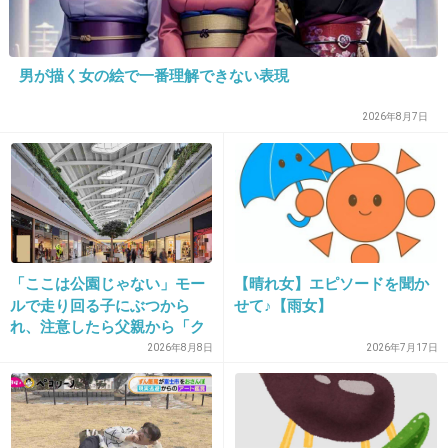
>>15
え、彼女があまり可愛くなくてびっくり
男が描く女の絵で一番理解できない表現
みつきあことかあっきーなが元カノだから華奢
な可愛い系が好きなんだと思ってた
2026年8月7日
5件の返信
+2969
-28
「ここは公園じゃない」モー
【晴れ女】エピソードを聞か
27. 匿名
2019/10/24(木) 17:12:30
ルで走り回る子にぶつから
せて♪【雨女】
ラブブレスつけてる人結構いるけど本当にお揃
れ、注意したら父親から「ク
ソババア」の暴言。「子ども
いなのか？
2026年8月8日
2026年7月17日
だから多めに見ろ」を強要し
てくる人物とは
+464
-8