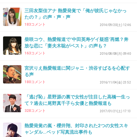
ドヤッ
三田友梨佳アナ 熱愛発覚で「俺が彼氏じゃなかっ
たの？」の声・声・声
+396
-5
183コメント
2014/09/20(土) 12:46
柴咲コウ、熱愛報道で"中田英寿ゲイ疑惑"再燃？奔
38. 匿名
2019/10/24(木) 17:14:53
放な恋に「妻夫木聡がベスト」の声も？
163コメント
2016/08/08(月) 09:40
子持ちママみたいな人だね
+820
-5
宮沢りえ熱愛報道に関ジャニ・渋谷すばるを心配す
る声
180コメント
2016/11/04(金) 23:52
39. 匿名
2019/10/24(木) 17:15:05
「逃げ恥」星野源の裏で女性が注目した高橋一生っ
て？過去に尾野真千子ら女優と熱愛報道も
>>19
328コメント
2017/01/21(土) 17:13
幸せを願うとしても恋心を利用して営業してる
なら隠した方がいいと思うしお揃いのブレスレ
熱愛発覚の嵐・櫻井翔、封印された2つの女性スキ
ットをつけてコンサートやるっていうのはちょ
ャンダル…ベッド写真流出事件も