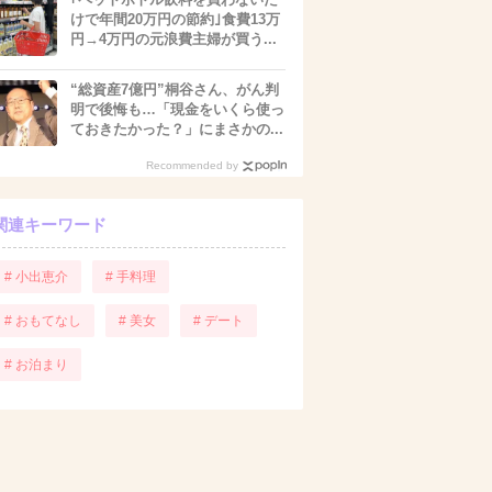
けで年間20万円の節約｣食費13万
円→4万円の元浪費主婦が買う...
“総資産7億円”桐谷さん、がん判
明で後悔も…「現金をいくら使っ
ておきたかった？」にまさかの...
Recommended by
関連キーワード
# 小出恵介
# 手料理
# おもてなし
# 美女
# デート
# お泊まり