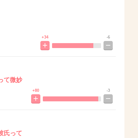
+34
-6
って微妙
+80
-3
彼氏って