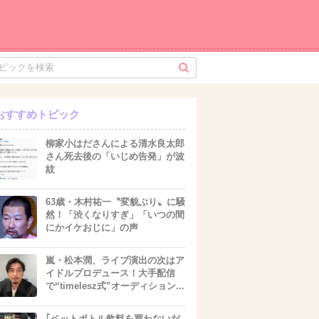
おすすめトピック
柳家小はださんによる清水良太郎
さん死去後の「いじめ告発」が波
紋
63歳・木村祐一〝変貌ぶり〟に騒
然！「渋くなりすぎ」「いつの間
にかイケおじに」の声
嵐・松本潤、ライブ演出の次はア
イドルプロデュース！大手配信
で“timelesz式”オーディション...
｢ペットボトル飲料を買わないだ