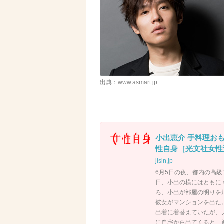
出典：www.asmart.jp
小出恵介 手料理おも
性自身［光文社女性
jisin.jp
6月5日の夜、都内の高
日、小出の横にはともにく
ろ、小出が部屋の明りを
彼女がマンションを出た
出着に着替えていたが、
に自宅から出てくると、