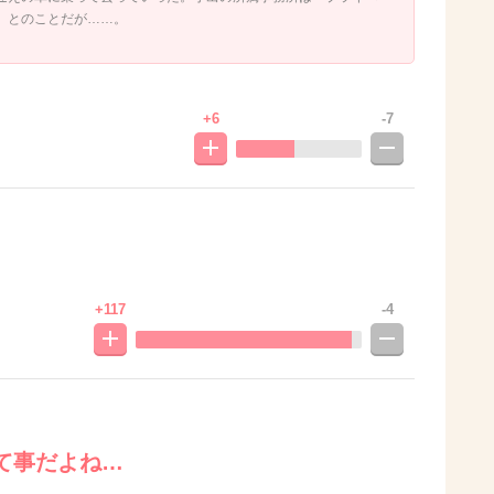
」とのことだが……。
+6
-7
+117
-4
て事だよね…