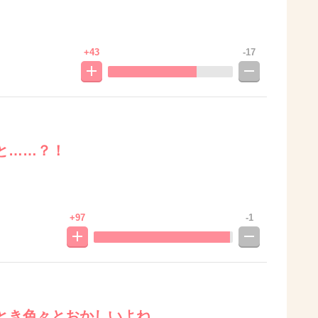
+43
-17
と……？！
+97
-1
とき色々とおかしいよね