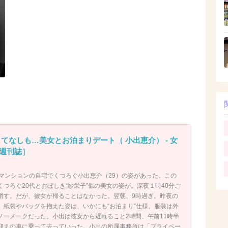
てなしも…美女とお泊まりデート（ 小出恵介） - 女
週刊誌］
級マンションの自宅でくつろぐ小出恵介（29）の姿があった。この
つろぐ20代とおぼしき“紗栄子”似の美女の姿が。深夜１時40分ご
消す。だが、彼女が帰ることはなかった。翌朝、9時過ぎ。昨夜の
。紙袋やバッグを抱えた姿は、いかにも“お泊まり”仕様。服装は外
ノーメークだった。小出は彼女から遅れること2時間、午前11時半
迎えの車に乗って去っていった。小出の所属事務所は「プライベー