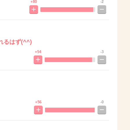
+80
-2
るはず(^^)
+54
-3
+56
-0