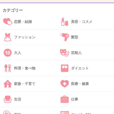
カテゴリー
45. 匿名
2014/10/22(水) 22:05:18
恋愛・結婚
美容・コスメ
子供達の寝かし付け完了！！
旦那にキュンキュン出来なくなったから、ホン
ファッション
髪型
ト楽しみ♪
大人
芸能人
+191
-39
料理・食べ物
ダイエット
46. 匿名
2014/10/22(水) 22:05:21
うううううう
家族・子育て
医療・健康
こいしてぇええええええええええ
生活
仕事
+368
-6