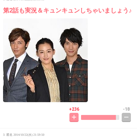
第2話も実況＆キュンキュンしちゃいましょう♪
+236
-18
3. 匿名
2014/10/22(水) 21:59:50