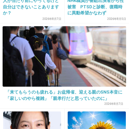
人が当たり前にやってるけど
NHK職員が番組出演者から性
自分はできないことあります
被害 PTSDと診断、復職時
+45
-9
か？
に異動希望かなわず
2026年8月7日
2026年8月5日
19. 匿名
2014/10/22(水) 22:01:29
こっちは録画して後できゅんきゅんします
(((o(*ﾟ▽ﾟ*)o)))
+63
-10
20. 匿名
2014/10/22(水) 22:01:51
「来てもらうのも疲れる」お盆帰省、迎える親のSNS本音に
今日も、こっち見る
「寂しいのやら複雑」「親孝行だと思っていたのに」
2026年8月7日
+90
-9