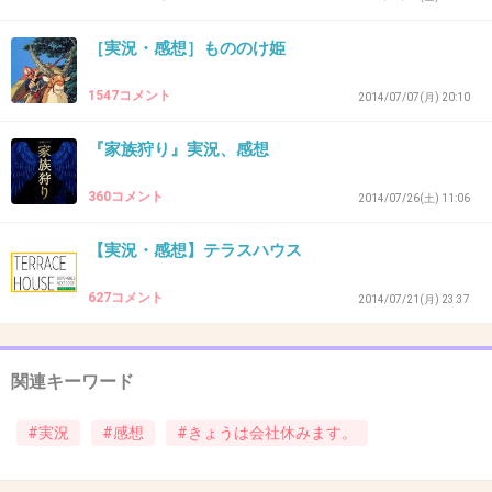
+254
-6
［実況・感想］もののけ姫
1547コメント
2014/07/07(月) 20:10
43. 匿名
2014/10/22(水) 22:05:10
微妙に
『家族狩り』実況、感想
綾瀬はるかが
360コメント
2014/07/26(土) 11:06
ホタルのヒカリとかぶり、
【実況・感想】テラスハウス
ぶちょーーって言ってほしくなる（笑）
627コメント
2014/07/21(月) 23:37
+443
-9
関連キーワード
44. 匿名
2014/10/22(水) 22:05:13
#実況
#感想
#きょうは会社休みます。
落花生になりたい
+22
-19