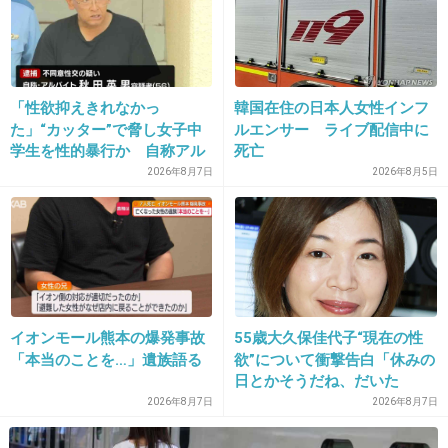
日からこっちを録画もしながらリアルタイムで
もみる！！
+127
-15
「性欲抑えきれなかっ
韓国在住の日本人女性インフ
た」“カッター”で脅し女子中
ルエンサー ライブ配信中に
学生を性的暴行か 自称アル
死亡
35. 匿名
2014/10/22(水) 22:03:11
バイトの56歳男を逮捕 千葉
2026年8月7日
2026年8月5日
あー今日も玉木様かっこいいわぁ。。。( ´ ▽ ` )
+217
-17
36. 匿名
2014/10/22(水) 22:03:20
イオンモール熊本の爆発事故
55歳大久保佳代子“現在の性
この男も好きなの？
「本当のことを…」遺族語る
欲”について衝撃告白「休みの
日とかそうだね、だいた
+19
-11
い…」
2026年8月7日
2026年8月7日