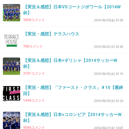
【実況＆感想】日本VSコートジボワール【2014W
40. 匿名
2014/10/22(水) 22:04:57
杯】
2604コメント
このドラマで初めて福士くんがカッコいいーっ
2014/06/20(金) 23:05
と思った!!
【実況・感想】テラスハウス
+622
-16
706コメント
2014/06/23(月) 23:05
【実況＆感想】日本×ギリシャ【2014サッカーW
41. 匿名
2014/10/22(水) 22:04:58
杯】
3101コメント
2014/06/25(水) 23:15
ピスタチオｗｗｗ
+75
-7
【実況・感想】「ファースト・クラス」＃10【最終
回】
1494コメント
2014/06/25(水) 23:26
42. 匿名
2014/10/22(水) 22:05:05
【実況＆感想】日本×コロンビア【2014サッカーW
CEOにはばれているwwww
杯】
4046コメント
2014/06/27(金) 10:07