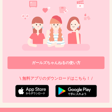
(*≧∀≦*)
+153
-5
50. 匿名
2014/10/22(水) 22:06:14
フルフルしろ！！
+50
-7
ガールズちゃんねるの使い方
\ 無料アプリのダウンロードはこちら！ /