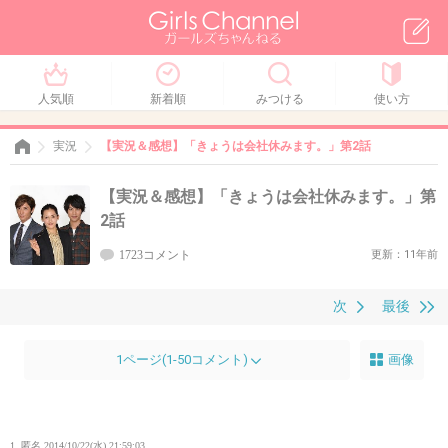
人気順
新着順
みつける
使い方
実況
【実況＆感想】「きょうは会社休みます。」第2話
【実況＆感想】「きょうは会社休みます。」第
2話
1723コメント
更新：11年前
次
最後
1ページ(1-50コメント)
画像
1. 匿名
2014/10/22(水) 21:59:03