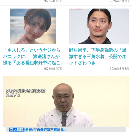
明”にコラムニスト「納得がい
2026年8月7日
2026年8月7日
+127
-20
かない」一方で組織体制の問
題点も指摘
27. 匿名
2014/10/22(水) 22:02:11
蕎麦食べたい
+49
-4
「キスしろ」というヤジから
野村周平、下半身強調の「過
パニックに… 渡邊渚さんが
激すぎる三角水着」公開でネ
綴る「ある番組収録中に起こ
ットざわつき
ったフラッシュバック」
2026年8月7日
2026年8月6日
28. 匿名
2014/10/22(水) 22:02:22
彼は本気で好きなのかな？
+149
-7
29. 匿名
2014/10/22(水) 22:02:27
先週は観られなかったので、今日から観ます！