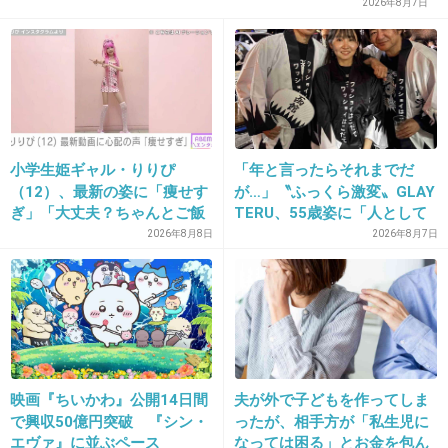
2026年8月7日
れるからってのがわからないらしい。
+27
-0
21. 匿名
2019/06/20(木) 18:56:46
小学生姫ギャル・りりぴ
「年と言ったらそれまでだ
裏垢作ればいい。間違って本垢で愚痴らないように上手く
（12）、最新の姿に「痩せす
が…」〝ふっくら激変〟GLAY
使い分けするんだよ
ぎ」「大丈夫？ちゃんとご飯
TERU、55歳姿に「人として
食べてね」など心配の声
好きすぎる」「TERUさんに
2026年8月8日
2026年8月7日
+0
-0
は見えない」「分からなかっ
た」
22. 匿名
2019/06/20(木) 18:57:54
上司がみんなから評判悪いってバレちゃうもん。
+0
-0
映画『ちいかわ』公開14日間
夫が外で子どもを作ってしま
で興収50億円突破 『シン・
ったが、相手方が「私生児に
エヴァ』に並ぶペース
なっては困る」とお金を包ん