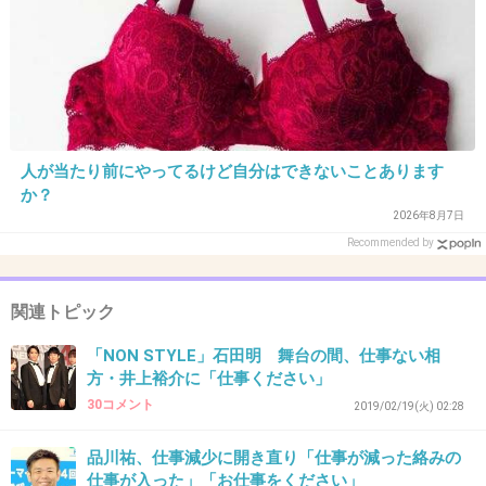
+4
-0
37. 匿名
2019/06/20(木) 20:06:08
ネットは繋がるから日記を書く
+0
-0
人が当たり前にやってるけど自分はできないことあります
か？
2026年8月7日
Recommended by
38. 匿名
2019/06/20(木) 20:09:16
部署や転職したら切れる関係でしょ。所詮そんなものにつ
関連トピック
ながり易くしてどうする。
「NON STYLE」石田明 舞台の間、仕事ない相
+1
-0
方・井上裕介に「仕事ください」
30コメント
2019/02/19(火) 02:28
39. 匿名
2019/06/20(木) 20:14:00
品川祐、仕事減少に開き直り「仕事が減った絡みの
仕事が入った」「お仕事をください」
ガラケー最強伝説