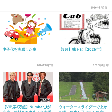
上司とか職場の人と繋がってると煩わしいわ
2026年8月7日
+4
-1
31. 匿名
2019/06/20(木) 19:28:14
会社の愚痴なんて匿名でしか書けないわ
少子化を実感した事
【8月】株トピ【2026年】
+4
-1
2026年8月7日
2026年8月1日
32. 匿名
2019/06/20(木) 19:29:29
Twitterにインスタやってないけど仮にやってても絶対に教
えないし、やってないですーと嘘付けば済む話。
痛い勉強になったと思って裏垢作るか、一旦アカウント消
して再度作り直すしかないね。
その時はわざわざ上司に言うバカは止めておきなされ。
【VIP席3万超】Number_iが
ウォータースライダーで上か