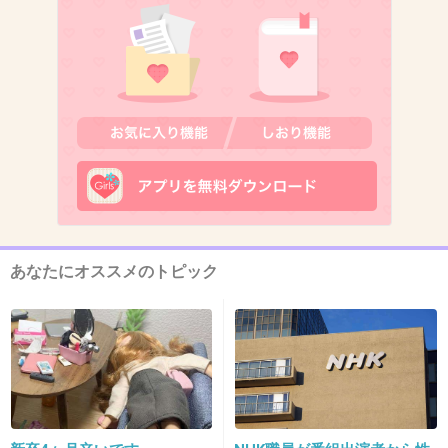
は一切関わり合いたくないわ。
+75
-0
13. 匿名
2019/06/20(木) 18:53:17
ツイッターやっているけど、そもそも友人にも
教えていない
完全に趣味用
+39
-0
あなたにオススメのトピック
14. 匿名
2019/06/20(木) 18:53:17
ぶっちゃけスマホ2台持ち
仕事用でSNSやらないし
もうFacebookは検索されても