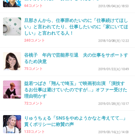
64コメント
2013/09/04(水) 18:53
+6
-0
旦那さんから、仕事辞めたいのに「仕事続けてほし
い」と言われてたり、仕事したいのに「家にいてほ
しい」と言われてる人！
40. 匿名
2019/06/20(木) 20:14:10
240コメント
2018/10/08(月) 12:22
上司とSNSやるような職場はまずまともでない
谷桃子 年内で芸能界引退 夫の仕事をサポートす
+4
-0
るため決意
75コメント
2019/01/22(火) 10:49
41. 匿名
2019/06/20(木) 20:23:11
益若つばさ「翔んで埼玉」で映画初出演 「演技す
るお仕事は避けていたのですが…」オファー受けた
朝の4時にメールきた時はマジでイラッときたわ
理由明かす
+0
-0
72コメント
2019/01/28(月) 10:17
りゅうちぇる「SNSをやめようかなと考えてて…」
貫くポリシーに称賛の声
42. 匿名
2019/06/20(木) 20:26:05
133コメント
2019/03/16(土) 14:03