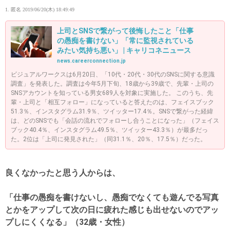
1. 匿名
2019/06/20(木) 18:49:49
上司とSNSで繋がって後悔したこと「仕事
の愚痴を書けない」「常に監視されている
みたい気持ち悪い」 | キャリコネニュース
news.careerconnection.jp
ビジュアルワークスは6月20日、「10代・20代・30代のSNSに関する意識
調査」を発表した。調査は今年5月下旬、18歳から39歳で、先輩・上司の
SNSアカウントを知っている男女689人を対象に実施した。 このうち、先
輩・上司と「相互フォロー」になっていると答えたのは、フェイスブック
51.3％、インスタグラム31.9％、ツイッター17.4％。SNSで繋がった経緯
は、どのSNSでも「会話の流れでフォローし合うことになった」（フェイス
ブック40.4％、インスタグラム49.5％、ツイッター43.3％）が最多だっ
た。2位は「上司に発見された」（同31.1％、20％、17.5％）だった。
良くなかったと思う人からは、
「仕事の愚痴を書けないし、愚痴でなくても遊んでる写真
とかをアップして次の日に疲れた感じも出せないのでアッ
プしにくくなる」（32歳・女性）