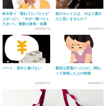
鈴木奈々「垂れてたバストが
肌のキレイさは、やはり遺伝
35. 匿名
2019/06/20(木) 19:45:22
上がった!」「今が一番バスト
だと思いませんか？
ツイッターやってる？教えてよって聞かれても探してくだ
大きい!」 最新の身長・体重
さーい、鍵かけてないから見られたら困るー(笑)で逃げてる
も報告
2026年8月7日
2026年8月7日
よ
万が一見つけられたときのフェイク用の当たり障りないこ
としか呟いてないアカウントと、鍵かけてるアカウント(も
ちろん名前とか具体的なことは呟かない)持ってる
ただの会社の人でしかない人にプライベートまで監視され
るのは嫌だ
パート、意外と稼げない
最初は普通だったのに…関わ
+0
-0
って後悔した人の特徴
2026年8月7日
2026年8月7日
36. 匿名
2019/06/20(木) 19:47:41
なんで繋がるねん