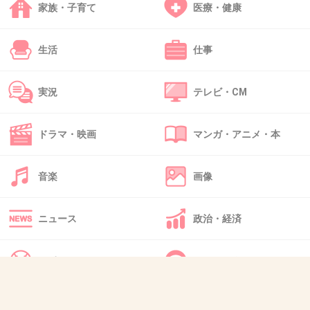
残業の嵐で過労死すんじゃないかと思ってた時期、生存確
家族・子育て
医療・健康
認がてら毎日オフィス出るときに書き込んでたら、
SNSで繋がってる上司に「そんなの書かれたらブラックだ
生活
仕事
って思われるじゃん」って注意された。
良い人だと思ってたけど、仕事も減らしてくれないくせに
そういうトコばかり気にする人なんだ。保身に走ってんじ
実況
テレビ・CM
ゃねえ、と思って、その後、すぐに投稿時にその人を外す
設定にした。
ドラマ・映画
マンガ・アニメ・本
クソ上司、なめんじゃねえぞ。
+1
-0
音楽
画像
ニュース
政治・経済
47. 匿名
2019/06/21(金) 07:52:32
メルカリやってるって話したら、〇〇ってそう？って聞か
れた。どうやって検索したの？うーん、微妙。笑
スポーツ
IT・インターネット
+0
-0
犬・猫・動物
質問・雑談