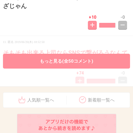
ざじゃん
+10
-0
11. 匿名
2019/06/20(木) 18:52:50
そもそも出来る上司ならSNSで繋がろうなんて
言わない
もっと見る(全50コメント)
+74
-0
12. 匿名
2019/06/20(木) 18:53:04
人気順一覧へ
新着順一覧へ
なんで私生活でまで、職場の人間とつながらな
きゃいけないの。
就業時間が終わったら、その後は職場の人間と