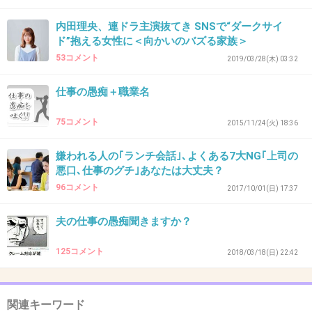
そもそもSNSをしていない
(LINE以外)
内田理央、連ドラ主演抜てき SNSで“ダークサイ
ド”抱える女性に＜向かいのバズる家族＞
+0
-0
53コメント
2019/03/28(木) 03:32
仕事の愚痴＋職業名
43. 匿名
2019/06/20(木) 23:36:53
75コメント
2015/11/24(火) 18:36
Facebookで繋がるのが普通な企業にいた時、執行役員のお
じしさまに仕事ぶりやら見た目やらをたいそう気に入られ
嫌われる人の｢ランチ会話｣､よくある7大NG｢上司の
て友だち申請来た時にはさすがに社内でもざわつきました…
悪口､仕事のグチ｣あなたは大丈夫？
断れないし、その役員さんはとても尊敬してたけど、良い
96コメント
2017/10/01(日) 17:37
子な投稿しか出来なくなってFacebook辞めました。
+1
-1
夫の仕事の愚痴聞きますか？
125コメント
2018/03/18(日) 22:42
44. 匿名
2019/06/21(金) 00:16:10
ラインしか教えてない。
関連キーワード