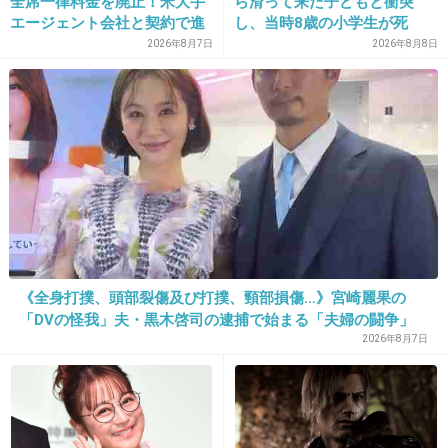
全席一律料金を廃止！米大手
ら滑って来た子どもと衝突
+6
-0
エージェント会社と契約で進
し、当時8歳の小学生が死
む“世界標準”化
亡 イベントの引率責任者の
2026年8月7日
2026年8月8日
町職員を「減給」の懲戒処
分 児童の両親は「軽過ぎ
33. 匿名
2019/06/20(木) 19:31:59
る」「全く納得できない」
SNSというか、うちの同期全員を研修で指導してくれた上
島根県邑南町
司(女)がいるんだけど、うちの同期のグループラインにいる
んだよね。
すると同期の飲み会に毎回来る。
羽目を外した会話ができない。
姑に気を使うのと同じ感覚でしんどい。
+6
-0
《全身打撲、頭部裂傷及び打撲、頸部損傷…》宮崎麗果の
「DVの怪我」夫・黒木啓司の逮捕で始まる「夫婦の闘争」
2026年8月7日
34. 匿名
2019/06/20(木) 19:38:12
なぜ最初に気付かない
+4
-1