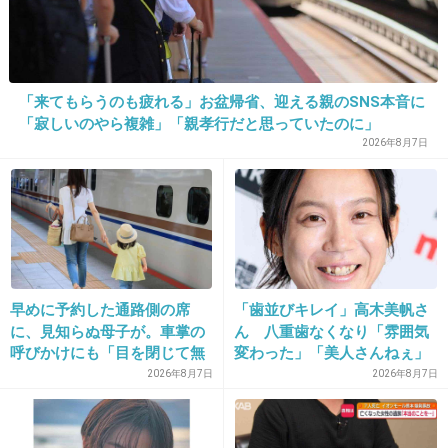
16. 匿名
2019/06/20(木) 18:55:19
「来てもらうのも疲れる」お盆帰省、迎える親のSNS本音に
LINEは教えないほうがいいw
「寂しいのやら複雑」「親孝行だと思っていたのに」
いいねなんて押したら交友関係ばれていくし、長い文章つ
2026年8月7日
きのw無知だなあ、第三者に情報漏洩もいいとこ
+7
-3
17. 匿名
2019/06/20(木) 18:55:53
LINEは繋がってる
早めに予約した通路側の席
「歯並びキレイ」高木美帆さ
別に休日のこととかアップしてもよくない？
に、見知らぬ母子が。車掌の
ん 八重歯なくなり「雰囲気
休日なんだしやましくない
呼びかけにも「目を閉じて無
変わった」「美人さんねぇ」
視」して居座られました。無
「歯列矯正してるんや」
ズル休みじゃあるまいし
2026年8月7日
2026年8月7日
理やり奪われた席は、結
+6
-0
局“やったもん勝ち”になって
しまうのでしょうか？