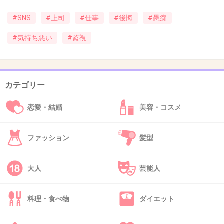
Twitterとか教えるのやだ
#SNS
#上司
#仕事
#後悔
#愚痴
+2
-0
#気持ち悪い
#監視
45. 匿名
2019/06/21(金) 00:19:04
うちの上司はインスタ中毒で常にストーリーから過去記事
カテゴリー
までコンプリート。
逐一その内容を元に話し掛けてくるのは勿論のこと、叱責
恋愛・結婚
美容・コスメ
する際も過去インスタにあげたプライベートに絡めてきま
す･･･
断れなかった私も悪いですが、一切更新できなくなって(し
ファッション
髪型
たくなくなって)しまいました。悲しい。
大人
芸能人
+1
-0
料理・食べ物
ダイエット
46. 匿名
2019/06/21(金) 00:57:13