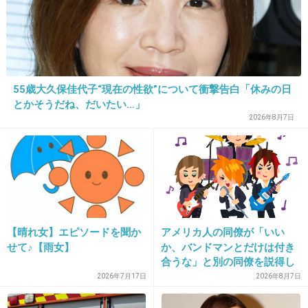
28. 匿名
2019/06/20(木) 19:09:10
趣味とか人生の悩みといったリアルでは話さないことを書
いてるから、上司に限らず知り合いとは絶対にSNSで繋が
らないようにしてる。
55歳大久保佳代子“現在の性欲”について衝撃告白「休みの日
友達とかと繋がっている垢と裏垢を使い分けてる人は素直
とかそうだね、だいたい…」
にすごいと思う。
2026年8月7日
私だったら絶対に誤爆するだろうな。
+3
-1
29. 匿名
2019/06/20(木) 19:14:15
SNSじゃないけどポケモンGOで上司がフレンド
【晴れ女】エピソードを聞か
アメリカ人の同僚が「いい
せて♪【雨女】
か、バンドマンとだけは付き
ポケモンGOやってる人は分かると思うけど、
合うな」と別の同僚を説得し
捕まえたポケモンとかいつ捕まえたかとかよく
ており、そこにフランス人と
2026年7月17日
2026年8月7日
通る道とか
イタリア人も参戦した結果こ
うなった