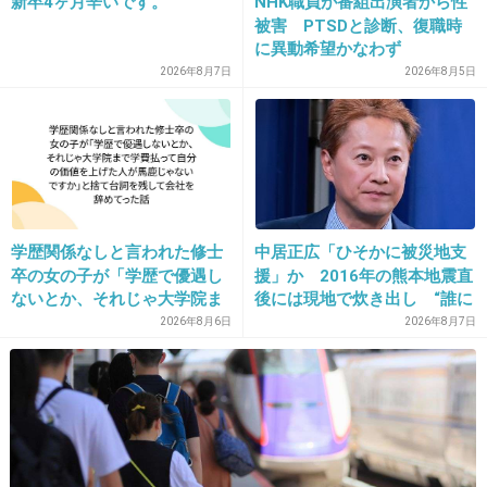
新卒4ヶ月辛いです。
NHK職員が番組出演者から性
閉鎖してるしTwitterもインスタも
被害 PTSDと診断、復職時
に異動希望かなわず
誤魔化してるからバレない
2026年8月7日
2026年8月5日
+12
-0
15. 匿名
2019/06/20(木) 18:54:31
SNSはいつ個人情報が流用するか分からないから使えない
学歴関係なしと言われた修士
中居正広「ひそかに被災地支
LINEも最低限の連絡のやり取りしかしていない
卒の女の子が「学歴で優遇し
援」か 2016年の熊本地震直
タイムラインなんかは恐くて一度もあげられない
ないとか、それじゃ大学院ま
後には現地で炊き出し “誰に
+9
-0
で学費払って自分の価値を上
も知られなくて良い”と、むし
2026年8月6日
2026年8月7日
げた人が馬鹿じゃないです
ろ強まる福祉活動への思い
か」と捨て台詞を残し会社を
辞めてった