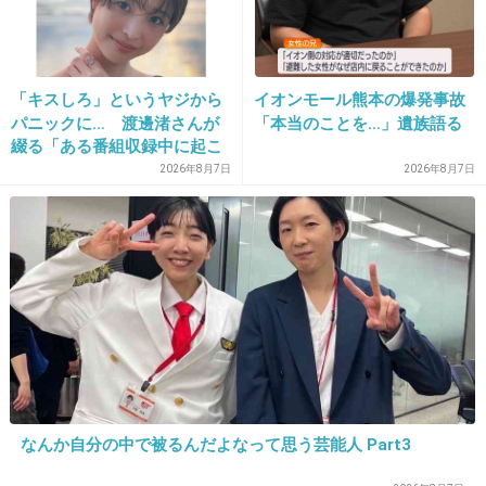
18. 匿名
2019/06/20(木) 18:55:59
別のアカウント作れば
「キスしろ」というヤジから
イオンモール熊本の爆発事故
パニックに… 渡邊渚さんが
「本当のことを…」遺族語る
+8
-0
綴る「ある番組収録中に起こ
ったフラッシュバック」
2026年8月7日
2026年8月7日
19. 匿名
2019/06/20(木) 18:56:12
仕事と私生活混同させたらしんどいじゃん。無用なトラブ
ルのもと。
+6
-0
20. 匿名
2019/06/20(木) 18:56:23
中高年の上司でSNSやってる人って高確率で距
なんか自分の中で被るんだよなって思う芸能人 Part3
離感おかしくなるよね。それ監視し過ぎで引か