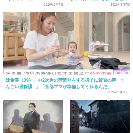
で頭を下げに来ても応じず、
2026年8月7日
2026年8月7日
23. 匿名
2019/06/20(木) 18:58:24
晩年まで離婚に応じなかった
わかる！だから私は、職場の人と繋がらないよ
親戚の話→「一生復讐にな
る」「これ本人幸せなの？」
うにしてる。 でも、会社の愚痴なんてSNSに書
かないけどね。
+16
-0
24. 匿名
2019/06/20(木) 18:58:40
辻希美（39）、中2次男の荷造りをする様子に賛否の声「す
上司その他アカウントとそれ以外のアカウントを作れば？
んごい過保護…」「全部ママが準備してくれるんだ」
+0
-0
2026年8月7日
25. 匿名
2019/06/20(木) 19:04:55
LINEで職場の数人と繋がってるけど仲良い5人だけ