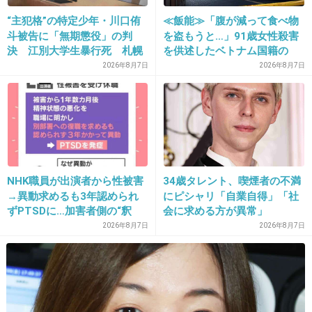
上司には絶対教えたくない
“主犯格”の特定少年・川口侑
≪飯能≫「腹が減って食べ物
+0
-0
斗被告に「無期懲役」の判
を盗もうと…」91歳女性殺害
決 江別大学生暴行死 札幌
を供述したベトナム国籍の
地裁
男、在留資格なし…奪った車
2026年8月7日
2026年8月7日
で“3台追突”の逃走劇
26. 匿名
2019/06/20(木) 19:05:22
職場の人になんか絶対SNS教えないわ
+9
-0
NHK職員が出演者から性被害
34歳タレント、喫煙者の不満
27. 匿名
2019/06/20(木) 19:07:09
→異動求めるも3年認められ
にピシャリ「自業自得」「社
ずPTSDに…加害者側の“釈
会に求める方が異常」
友達フォローしてるアカウント（ほぼ使ってない）と別ア
明”にコラムニスト「納得が
2026年8月7日
2026年8月7日
カ（趣味とか愚痴とか色々）もってる
いかない」一方で組織体制の
教えてって言われたら友達アカウント教えてる
問題点も指摘
+2
-0