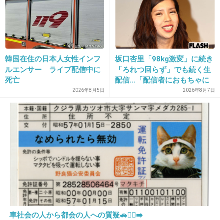
設定次第でフレンドにバレちゃう
すごくめんどくさいです
うちの上司はプレゼントをよく贈って来るんだ
けど
韓国在住の日本人女性インフ
坂口杏里「98kg激変」に続き
贈り返した瞬間にまた贈って来られたりして正
ルエンサー ライブ配信中に
「ろれつ回らず」でも続く生
直気持ち悪いです、
死亡
配信…「配信者におもちゃに
フレンド切りたい
されてる」知人は懸念表明
2026年8月5日
2026年8月7日
+10
-0
30. 匿名
2019/06/20(木) 19:18:14
私基本的に鍵つけてるし、言わないし教えないし、
申請来てもシカトするよ。
もうやってないんですよ〜
とか言う。
車社会の人から都会の人への質疑🚗🏃‍♀️‍➡️