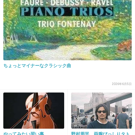
こういう仕事をこなしていって実力つけばいい
んじゃない？
+135
-55
31. 匿名
2014/10/17(金) 11:12:41
面の皮敦子
ちょっとマイナーなクラシック曲
+108
-34
2026年6月5日
32. 匿名
2014/10/17(金) 11:12:47
同じ事務所の大島優子よりいい仕事をもらって
る気がする。
+268
-10
やってみたい習い事
野村周平、両腕びっしりタト