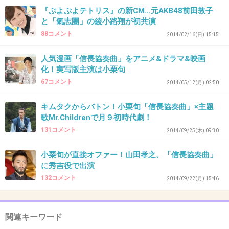
いるのに。
『ぷよぷよテトリス』の新CM…元AKB48前田敦子
と「氣志團」の綾小路翔が初共演
あっちゃんはすぐ役もらえる。
88コメント
2014/02/16(日) 15:15
+345
-46
人気漫画「信長協奏曲」をアニメ&ドラマ&映画
化！実写版主演は小栗旬
67コメント
2014/05/12(月) 02:50
40. 匿名
2014/10/17(金) 11:16:04
はまちゃんにし見えない...
キムタクからバトン！小栗旬「信長協奏曲」×主題
歌Mr.Childrenで月９初時代劇！
131コメント
2014/09/25(木) 09:30
+322
-39
小栗旬が直接オファー！山田孝之、「信長協奏曲」
に秀吉役で出演
132コメント
2014/09/22(月) 15:46
41. 匿名
2014/10/17(金) 11:17:15
30
関連キーワード
さすがにこれはかわいそう・・・