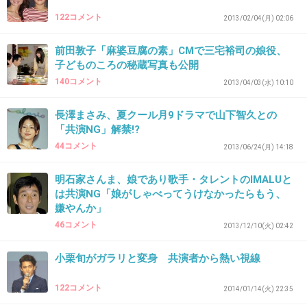
37. 匿名
2014/10/17(金) 11:14:11
122コメント
2013/02/04(月) 02:06
真面目に見れる演技してくれるなら良し
前田敦子「麻婆豆腐の素」CMで三宅裕司の娘役、
子どものころの秘蔵写真も公開
+134
-50
140コメント
2013/04/03(水) 10:10
長澤まさみ、夏クール月9ドラマで山下智久との
38. 匿名
2014/10/17(金) 11:15:14
「共演NG」解禁!?
44コメント
2013/06/24(月) 14:18
地味な役がいいね
明石家さんま、娘であり歌手・タレントのIMALUと
は共演NG「娘がしゃべってうけなかったらもう、
+210
-26
嫌やんか」
46コメント
2013/12/10(火) 02:42
39. 匿名
2014/10/17(金) 11:15:31
小栗旬がガラリと変身 共演者から熱い視線
この人ずるいよね…
122コメント
2014/01/14(火) 22:35
他にも、演技上手くて一生懸命頑張ってる人も