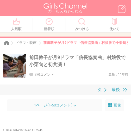
人気順
新着順
みつける
使い方
ドラマ・映画
前田敦子が月9ドラマ「信長協奏曲」村娘役で小栗旬と
前田敦子が月9ドラマ「信長協奏曲」村娘役で
小栗旬と初共演！
370コメント
更新：11年前
次
最後
1ページ(1-50コメント)
画像
1. 匿名
2014/10/17(金) 11:05:45