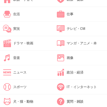
44. 匿名
2014/10/17(金) 11:18:05
生活
仕事
あっちゃんは声が残念なんだよね。
セリフ回しが上手なだけで、だいぶ変わると思
実況
テレビ・CM
うのになぁ。
本当に女優さんになりたいなら、真剣にお芝居
ドラマ・映画
マンガ・アニメ・本
の勉強するチャンスだよ。
+220
-31
音楽
画像
ニュース
政治・経済
45. 匿名
2014/10/17(金) 11:18:11
アイドルあがりだから色々言われるけど
スポーツ
IT・インターネット
今の女優さんの中にはアイドルあがりの人もい
っぱいいるんだし
犬・猫・動物
質問・雑談
これからがんばって、いい女優さんになってい