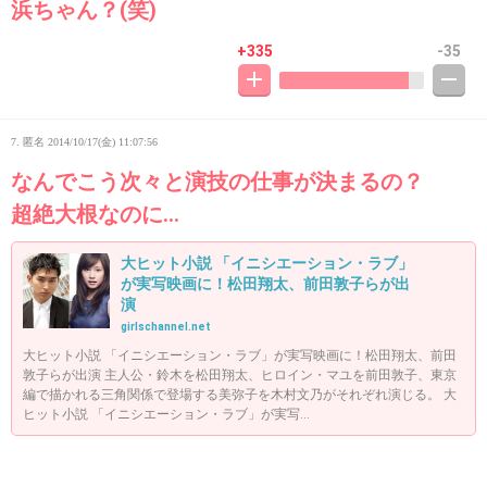
浜ちゃん？(笑)
+335
-35
7. 匿名
2014/10/17(金) 11:07:56
なんでこう次々と演技の仕事が決まるの？
超絶大根なのに…
大ヒット小説 「イニシエーション・ラブ」
が実写映画に！松田翔太、前田敦子らが出
演
girlschannel.net
大ヒット小説 「イニシエーション・ラブ」が実写映画に！松田翔太、前田
敦子らが出演 主人公・鈴木を松田翔太、ヒロイン・マユを前田敦子、東京
編で描かれる三角関係で登場する美弥子を木村文乃がそれぞれ演じる。 大
ヒット小説 「イニシエーション・ラブ」が実写...