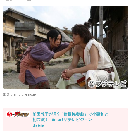
出典：amd.c.yimg.jp
前田敦子が月9「信長協奏曲」で小栗旬と
初共演！ | Smartザテレビジョン
thetv.jp