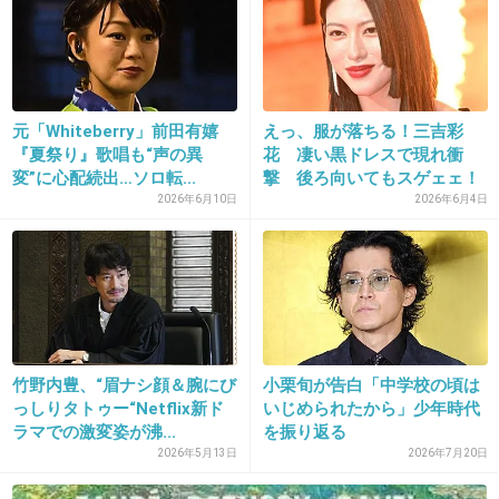
か…
実力ではないのは確かだよ
+295
-25
元「Whiteberry」前田有嬉
えっ、服が落ちる！三吉彩
『夏祭り』歌唱も“声の異
花 凄い黒ドレスで現れ衝
変”に心配続出…ソロ転...
撃 後ろ向いてもスゲェェ！
「絶世...
2026年6月10日
2026年6月4日
28. 匿名
2014/10/17(金) 11:11:51
大島優子に続いて前田敦子も柴咲コウに公開処
刑されるわけだｗ
出典：stat.ameba.jp
+575
-30
竹野内豊、“眉ナシ顔＆腕にび
小栗旬が告白「中学校の頃は
っしりタトゥー“Netflix新ド
いじめられたから」少年時代
ラマでの激変姿が沸...
を振り返る
2026年5月13日
2026年7月20日
29. 匿名
2014/10/17(金) 11:12:24