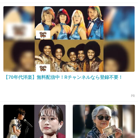
+208
-33
15. 匿名
2014/10/17(金) 11:10:00
＞私が出演させていただく第3話は、第1、2話
とご覧になられた方たちにとってはちょうど面
白さにハマってくる時期だと思います。ですの
で、第3話もぜひご覧いただいて、さらに『最
終回まで絶対に見るぞ！』と思ってくださるき
【70年代洋楽】無料配信中！Rチャンネルなら登録不要！
っかけになったらと思います。
PR
そんな大事な回だと思ってるなら演者は前田敦
子じゃない方がいいｗ
+584
-32