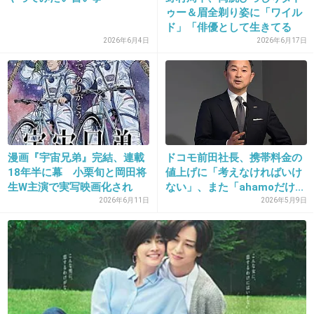
ゥー＆眉全剃り姿に「ワイル
ド」「俳優として生きてる
証」...
2026年6月4日
2026年6月17日
33. 匿名
2014/10/17(金) 11:13:03
AKBが出ればオタク層の一万人の視聴者が増え
るかもしれないけど、一般層の十万人の視聴者
が離れる。
+171
-27
漫画『宇宙兄弟』完結、連載
ドコモ前田社長、携帯料金の
18年半に幕 小栗旬と岡田将
値上げに「考えなければいけ
生W主演で実写映画化され
ない」、また「ahamoだけ...
34. 匿名
2014/10/17(金) 11:13:11
た...
2026年6月11日
2026年5月9日
アイドル時代はまだよかったけど女優(笑)して
る時の前田さん本当可愛くない。薄化粧で髪型
も作り込めないからだろうけど、他の女優さん
がいかに綺麗で可愛いのかがよく分かる
+303
-27