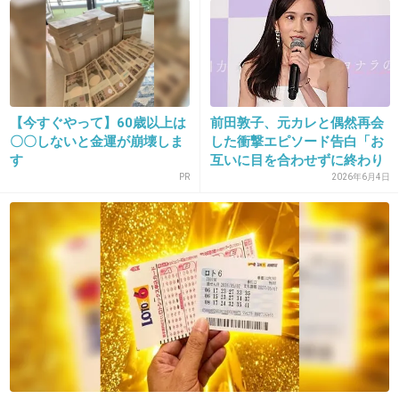
20. 匿名
2014/10/17(金) 11:10:35
田舎臭さが似合ってる!!
+365
-18
【今すぐやって】60歳以上は
前田敦子、元カレと偶然再会
〇〇しないと金運が崩壊しま
した衝撃エピソード告白「お
す
互いに目を合わせずに終わり
21. 匿名
2014/10/17(金) 11:10:39
ま...
PR
2026年6月4日
確かに姫よりは村娘の方が似合ってるけどさ…
+365
-5
22. 匿名
2014/10/17(金) 11:10:49
フジってすぐこういうゴリ押し起用するから嫌
い。
こういう人が出てくると一気にドラマがつまら