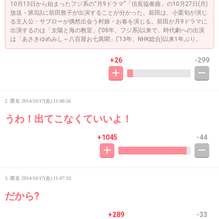
10月13日から始まったフジ系の“月9ドラマ”「信長協奏曲」の10月27日(月)
放送・第3話に前田敦子が出演することが分かった。前田は、小栗旬が演じ
る主人公・サブローが偶然出会う村娘・お春を演じる。前田が月9ドラマに
出演するのは「太陽と海の教室」('08年、フジ系)以来で、時代劇への出演
は「あさきゆめみし～八百屋お七異聞」('13年、NHK総合)以来1年ぶり。
+26
-299
2. 匿名
2014/10/17(金) 11:06:56
うわ！出てこなくていいよ！
+1045
-44
3. 匿名
2014/10/17(金) 11:07:33
だから?
+289
-33