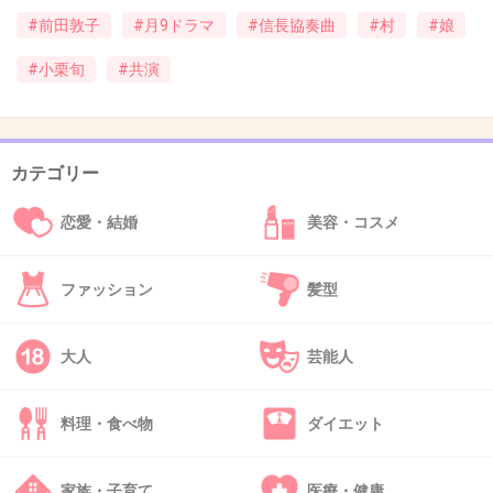
夢に出そうだしやめて・・・
#前田敦子
#月9ドラマ
#信長協奏曲
#村
#娘
+70
-25
#小栗旬
#共演
42. 匿名
2014/10/17(金) 11:17:19
カテゴリー
あっちゃん批判多いけど、私は好きだなぁ。
大島優子やこじはるより真面目で好感が持てる。たしかに演技は下手だけど、
恋愛・結婚
美容・コスメ
これから頑張って欲しいです！
+108
-136
ファッション
髪型
43. 匿名
2014/10/17(金) 11:18:02
大人
芸能人
素朴な役の方が似合うね
料理・食べ物
ダイエット
+75
-11
家族・子育て
医療・健康