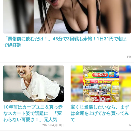
+341
-24
18. 匿名
2014/10/17(金) 11:10:33
「風俗前に飲むだけ！」45分で3回戦も余裕！1日31円で朝ま
え～出なくて良いよ。
で絶好調
PR
いっきにドラマが安っぽくなる。
+368
-48
19. 匿名
2014/10/17(金) 11:10:35
うん。十二単とか着るより村娘の方がいいね。
10年前はカープユニ＆真っ赤
宝くじ当選したいなら、まず
なスカート姿で話題に 「変
は金運を上げてから買ってみ
+425
-14
わらない可愛さ！」元人気
て
ア...
2026年4月30日
PR