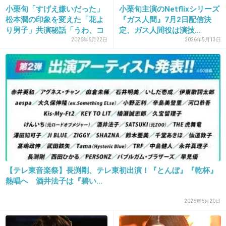
小栗旬「すげえ嫌いだった」
小栗旬主演のNetflixシリーズ
松本潤の印象を変えた「花よ
『ガス人間』7月2日配信決
25. 匿名
2014/10/17(金) 11:11:23
り男子」共演秘話「うわ、コ
定、ガス人間役は演技...
もういらない人よ
イ...
2026年6月22日
2026年5月13日
+128
-28
26. 匿名
2014/10/17(金) 11:11:32
livedoor.blogimg.jp/wasabeefchan/imgs/5/f/5f3ff1b9.jpg
+4
-34
【テレ東音楽祭】長渕剛、テレ東初出演！『とんぼ』『乾杯』
27. 匿名
2014/10/17(金) 11:11:41
熱唱へ 酒井法子は『碧い...
演技かあんな状態なのに、なんでかポンポン役
2026年6月20日
が決まるね！本当にびっくりするよ。
強運の持ち主なのか、裏で何かが動いてるの