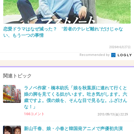
35. 匿名
2014/10/17(金) 11:13:18
恋愛ドラマはなぜ減った？ "若者のテレビ離れ"だけじゃな
毎回毎回、幸せな人ですね。
い、もう一つの事情
+49
-17
2026年6月27日
Recommended by
36. 匿名
2014/10/17(金) 11:13:57
関連トピック
今度は小栗に抱えられてお尻出すの？(´・ω・`)
ラノベ作家・橋本紡氏「娘を秋葉原に連れて行くと
娘の脚を見てくる奴がいます。吐き気がします。六
出典：up.gc-img.net
歳ですよ。僕の娘を、そんな目で見るな。ふざけん
な！」
+290
-42
166コメント
2013/09/13(金) 22:29
新山千春、娘・小春と韓国発アニメで声優初共演