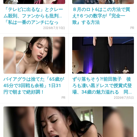
「テレビに出るな」とクレー
８月のロト6はこの方法で買
ム殺到、ファンからも批判…
え!!６つの数字が『完全一
「私は一番のアンチになっ
致』する方法
た」...
2026年7月10日
PR
16. 匿名
2014/10/17(金) 11:10:11
姫役じゃなくて村娘役っていいじゃん！
実力派揃いだから演技力も磨けるのでは？
バイアグラは捨てた「65歳が
ずり落ちそう?!前田敦子 後
45分で3回戦も余裕」1日31
ろも凄い黒ドレスで授賞式登
+361
-47
円で朝まで絶好調！
場、34歳の魅力溢れる 同...
PR
2026年7月5日
17. 匿名
2014/10/17(金) 11:10:28
華やかな役より、こーいう役のほうがお似合い
な気がする！