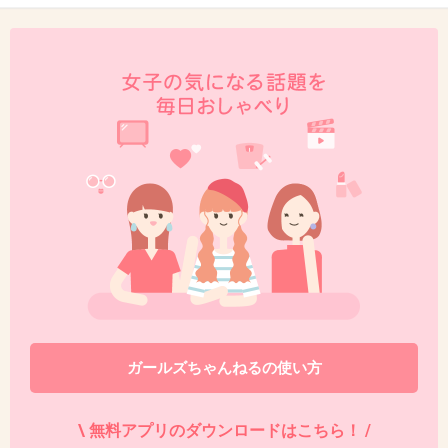
けばいいと思うけどなぁ
+170
-106
46. 匿名
2014/10/17(金) 11:18:39
秋元さんの愛人で早く卒業させたかった、って
２ちゃんねるで書いてあったけどまじ？
だとしたら大根役者なのにこれだけオファーが
くるなんて凄いね
+129
-43
ガールズちゃんねるの使い方
47. 匿名
2014/10/17(金) 11:18:58
この画像だと小島瑠璃子に似てる。
\ 無料アプリのダウンロードはこちら！ /