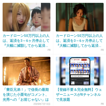
出典：news.walkerplus.com
+730
-39
カードローン50万円以上の人
カードローン50万円以上の人
13. 匿名
2014/10/17(金) 11:08:56
は、返済を3～6ヶ月停止して
は、返済を3～6ヶ月停止して
テレビ作ってる人は一般市民の声が聞こえてな
『大幅に減額してから返済...
『大幅に減額してから返済...
PR
PR
いの？
+685
-30
14. 匿名
2014/10/17(金) 11:09:42
でた！！
「豊臣兄弟！」で信長の最期
【登録不要＆完全無料】ウェ
を演じた小栗旬がコメント、
ザーニュースがRチャンネル
じょじょ女優っつ！！
光秀への「お前じゃない」は
で見放題
ア...
2026年7月12日
PR