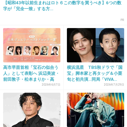
【昭和43年以前生まれはロト６この数字を買うべき】6つの数
なくなる。
字が「完全一致」する方...
+346
-26
PR
23. 匿名
2014/10/17(金) 11:10:53
ちゃんとした女優をキャスティングしてくださ
い
高市早苗首相「宝石の似合う
横浜流星 TBS秋ドラで「国
+247
-29
人」として表彰へ 浜辺美波・
宝」脚本家と再タッグ＆小栗
前田敦子・松本まりか・高
旬と初共演…同局「VIVA...
岡...
2026年6月7日
2026年7月29日
24. 匿名
2014/10/17(金) 11:11:13
綺麗なキンタロー
+195
-41