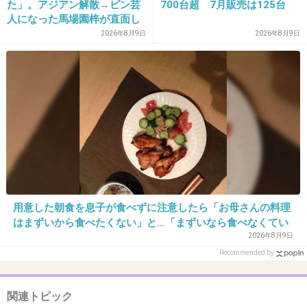
た」。アジアン解散→ピン芸
700台超 7月販売は125台
>>21
人になった馬場園梓が直面し
私も！
た現実、そして携える芸人と
2026年8月9日
2026年8月9日
しての矜持
+835
-44
31. 匿名
2019/05/14(火) 22:18:42
>>17
世にも奇妙な物語かよw
+1869
-14
用意した朝食を息子が食べずに注意したら「お母さんの料理
はまずいから食べたくない」と…「まずいなら食べなくてい
い。今後は自分で食事を用意しなさい。お金は渡す」と言っ
2026年8月9日
32. 匿名
2019/05/14(火) 22:18:44
た話が議論に
Recommended by
>>1
私もそれ衝撃的だった
関連トピック