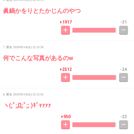
眞鍋かをりとたかじんのやつ
+1917
-31
7. 匿名
2019/05/14(火) 22:15:28
何でこんな写真があるのw
+2512
-24
8. 匿名
2019/05/14(火) 22:15:35
ヽ(;ﾟ;Д;ﾟ;; )ｷﾞｬｧｧｧ
+950
-23