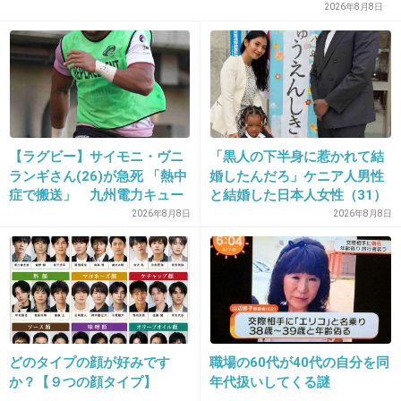
2026年8月8日
>>1
ロンブー敦じゃなく父親のお祝いでこんなな
の？ひくわ
あ、ロンブー敦本人でもひくけど
+5294
-33
【ラグビー】サイモニ・ヴニ
「黒人の下半身に惹かれて結
ランギさん(26)が急死 「熱中
婚したんだろ」ケニア人男性
症で搬送」 九州電力キュー
と結婚した日本人女性（31）
17. 匿名
2019/05/14(火) 22:17:03
デンヴォルテクスで練習中
に“誹謗中傷”殺到…本人が語
2026年8月8日
2026年8月8日
る、日本で感じる“外国人差
>>11
別”のリアル
あなたと私しかやってないよ
+1948
-45
どのタイプの顔が好みです
職場の60代が40代の自分を同
18. 匿名
2019/05/14(火) 22:17:08
か？【９つの顔タイプ】
年代扱いしてくる謎