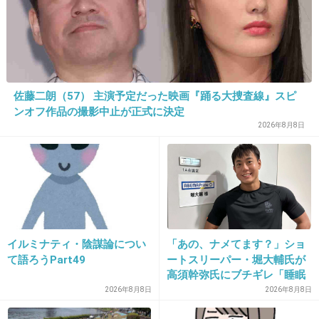
23. 匿名
2019/05/14(火) 22:17:27
>>13
○はどういう意味？
佐藤二朗（57） 主演予定だった映画『踊る大捜査線』スピ
+3573
-34
ンオフ作品の撮影中止が正式に決定
2026年8月8日
24. 匿名
2019/05/14(火) 22:17:35
小栗軍団の画像が来るぞ
+892
-56
イルミナティ・陰謀論につい
「あの、ナメてます？」ショ
て語ろうPart49
ートスリーパー・堀大輔氏が
高須幹弥氏にブチギレ「睡眠
25. 匿名
2019/05/14(火) 22:17:36
不足の人＝キレやすい」SNS
2026年8月8日
2026年8月8日
大きな水槽に男性が全裸で入っててその中で男
で物議