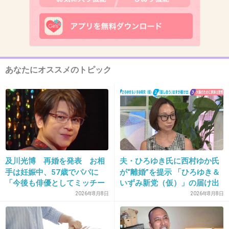
12. 匿名
2019/05/14(火) 22:16:16
伊藤英明のとか？？
+1623
-36
あなたにオススメのトピック
13. 匿名
2019/05/14(火) 22:16:45
+6487
-50
及川光博 再婚を発表 お相
夫・ひろゆき氏に西村ゆか氏
手は妊娠中、57歳でパパに
が“離婚”を提示 「ひろゆき＆
「今後も俳優としてミッチー
いずみ新党（仮）」の届け出
14. 匿名
2019/05/14(火) 22:16:53
として精進」
を知らされず激怒「信頼関係
2026年8月8日
2026年8月8日
>>1
が保てない状態で夫婦を続け
るのは無理」
他にも裸の女の人がプールで泳いでる画像もな