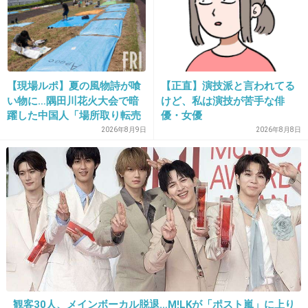
同士がヤッてるみたいな写真見たことある。誰
かのパーティーで。
+3110
-31
【現場ルポ】夏の風物詩が喰
【正直】演技派と言われてる
い物に…隅田川花火大会で暗
けど、私は演技が苦手な俳
26. 匿名
2019/05/14(火) 22:17:38
躍した中国人「場所取り転売
優・女優
ヤー」の高笑い
ドリドリドリチン！
2026年8月9日
2026年8月8日
+236
-34
27. 匿名
2019/05/14(火) 22:17:52
>>4
カトちゃん、お金だけ払わされてそう…
+4480
-29
観客30人、メインボーカル脱退…M!LKが「ポスト嵐」に上り