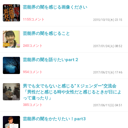
父親の誕生日パーティーにすごいものを用意す
芸能界の闇を感じる画像ください
るんだね…
奥さんのご両親は何を思うだろう
1155コメント
2015/10/15(木) 23:15
+3648
-24
芸能界の闇を感じること
240コメント
2017/01/24(火) 08:52
33. 匿名
2019/05/14(火) 22:18:49
芸能界の闇を語りたいpart２
生放送で睨む岩橋
954コメント
2017/06/21(水) 17:46
+712
-1525
男でも女でもないと感じる“Ｘジェンダー”交流会
「男性だと感じる時や女性だと感じるときが日によ
って違ったり」
34. 匿名
2019/05/14(火) 22:18:49
385コメント
2017/06/11(日) 04:51
売れる前のももクロ
芸能界の闇をかたりたい！part3