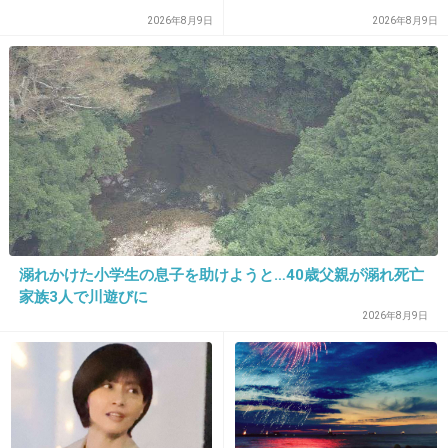
2026年8月9日
2026年8月9日
+3440
-246
19. 匿名
2019/05/14(火) 22:17:09
>>11
IDでないから3人くらい基地外いれば
阿保みたいに伸びるよ
+1469
-41
溺れかけた小学生の息子を助けようと…40歳父親が溺れ死亡
家族3人で川遊びに
2026年8月9日
20. 匿名
2019/05/14(火) 22:17:11
出典：up.gc-img.net
+391
-1255