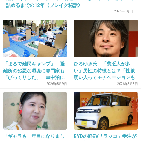
詰めるまでの12年《ブレイク秘話》
2026年8月8日
28. 匿名
2019/05/14(火) 22:18:01
高橋みなみがパンツ見せながらおっさんに抱き
ついてるやつ
+3696
-28
「まるで難民キャンプ」 避
ひろゆき氏 「貧乏人が多
難所の劣悪な環境に専門家も
い」男性の特徴とは？「性欲
「びっくりした」 車中泊に
弱い人ってモチベーションも
29. 匿名
2019/05/14(火) 22:18:07
もリスクが 「熱したフライ
低いので貧乏人多い」
2026年8月9日
2026年8月8日
>>11
パンに飛び込むようなもの」
会社のことだよね？
+589
-24
「ギャラも一年目になりまし
BYDの軽EV「ラッコ」受注が
30. 匿名
2019/05/14(火) 22:18:37