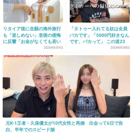
かったっけ？前にガルちゃんで見た気がする
+2892
-30
リタイア後に念願の海外旅行
「タトゥー入れてる奴は全員
も「楽しめない」老後の後悔
バカです」「5000円好きなん
15. 匿名
2019/05/14(火) 22:16:55
に反響「お金がなくても若い
です、バカって」 この道23
うちに？」50代以上の切実な
年の彫り師YouTuberの動画
ロンブー敦の父親って誰？
2026年8月9日
2026年8月8日
声
が話題
+3386
-35
元K-1王者・久保優太が10代女性と再婚 出会って6日で告
16. 匿名
2019/05/14(火) 22:17:01
白、半年でのスピード婚