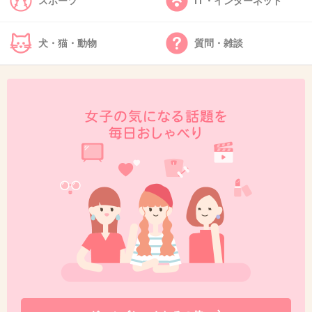
スポーツ
IT・インターネット
ただの匿名掲示板だよ(笑)
>>11
犬・猫・動物
質問・雑談
+402
-29
42. 匿名
2019/05/14(火) 22:20:23
>>1
やばいよね
出典：livedoor.blogimg.jp
出典：livedoor.blogimg.jp