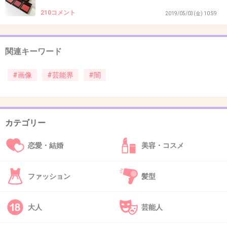
37. 匿名
2019/05/14(火) 22:19:03
210コメント
2019/05/03(金) 10:59
これはどう見ても乱交パーティーですね
+3759
-22
関連キーワード
#画像
#芸能界
#闇
38. 匿名
2019/05/14(火) 22:19:15
芸能界って本当ヤバい。
知り合いが芸能系と繋がった仕事なんだけど、
カテゴリー
普通にクスリとかやってると聞いたよ。
恋愛・結婚
美容・コスメ
事務所とかに守られてるから捕まらないだけな
んだと。
ファッション
髪型
政治とか芸能は闇深いわ。
大人
芸能人
+5351
-57