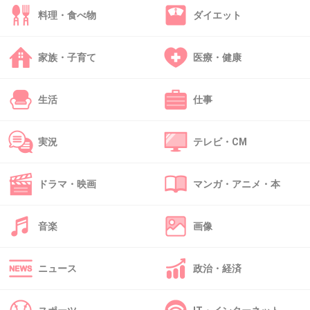
料理・食べ物
ダイエット
39. 匿名
2019/05/14(火) 22:19:25
家族・子育て
医療・健康
>>20
コンロ４つあっていいな
生活
仕事
+2935
-44
実況
テレビ・CM
40. 匿名
2019/05/14(火) 22:19:39
ドラマ・映画
マンガ・アニメ・本
>>36
その二人はとっくに引退済み
音楽
画像
+1749
-60
ニュース
政治・経済
41. 匿名
2019/05/14(火) 22:20:06