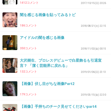
1412コメント
2017/10/15(日) 20:26
+5943
-93
闇を感じる画像を貼ってみるトピ
35. 匿名
2019/05/14(火) 22:18:57
186コメント
2018/08/21(火) 22:15
アイドルの闇を感じる画像
+8523
-53
350コメント
2018/11/02(金) 00:15
大沢樹生、プロレスデビューで白星飾るも引退宣
36. 匿名
2019/05/14(火) 22:18:59
言？ 「潔く芸能界に戻れる」
Tiktokで人気出た女子高生姉妹がこんな際どい
132コメント
2019/01/06(日) 23:13
グラビアをやらされてた事
【画像】伏し目がちな画像Part2
+8463
-59
179コメント
2019/03/15(金) 22:30
【画像】手持ちのチーク見せてくださいpart4