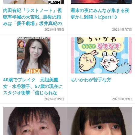
内田有紀『ラストノート』視
週末の夜にみんなが集まる夜
聴率半減の大苦戦…最後の頼
更かし雑談トピpart13
21. 匿名
2019/05/14(火) 22:17:15
みは「優子劇場」坂井真紀の
>>4
“猟奇的演技” が救いの神にな
2026年8月8日
2026年8月7日
るか
この写真見るたびに、1番下の男が坂上忍に見
えてしまうのは私だけ？
+4330
-152
40歳でブレイク 元祖美魔
ちいかわが苦手な方
22. 匿名
2019/05/14(火) 22:17:15
女・水谷雅子、57歳の現在に
スタジオ衝撃「信じられな
こんな接待は自分の子供にさせられない
い」「やっぱすごいね」
2026年8月9日
2026年8月9日
出典：iwiz-chie.c.yimg.jp
+10121
-39