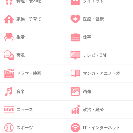
料理・食べ物
ダイエット
誰のファンでもないし。
+495
-38
家族・子育て
医療・健康
生活
仕事
46. 匿名
2014/10/10(金) 10:23:11
カマトトぶった猛禽女
実況
テレビ・CM
+288
-51
ドラマ・映画
マンガ・アニメ・本
47. 匿名
2014/10/10(金) 10:23:37
音楽
画像
イッテQでもなかなかトチ狂ったキャラになっ
てきたし
ニュース
政治・経済
プラべもこんなで手越くんは何を目指してるの
w
スポーツ
IT・インターネット