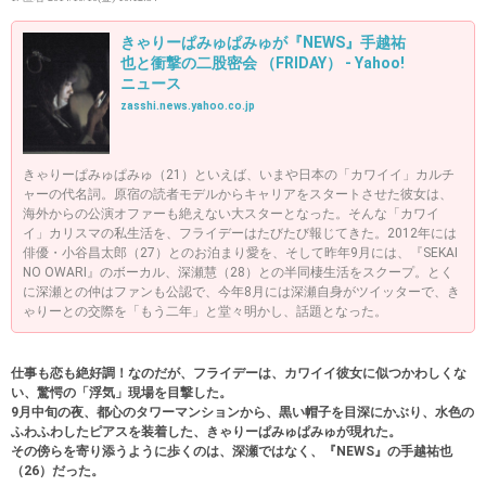
きゃりーぱみゅぱみゅが『NEWS』手越祐
也と衝撃の二股密会 （FRIDAY） - Yahoo!
ニュース
zasshi.news.yahoo.co.jp
きゃりーぱみゅぱみゅ（21）といえば、いまや日本の「カワイイ」カルチ
ャーの代名詞。原宿の読者モデルからキャリアをスタートさせた彼女は、
海外からの公演オファーも絶えない大スターとなった。そんな「カワイ
イ」カリスマの私生活を、フライデーはたびたび報じてきた。2012年には
俳優・小谷昌太郎（27）とのお泊まり愛を、そして昨年9月には、『SEKAI
NO OWARI』のボーカル、深瀬慧（28）との半同棲生活をスクープ。とく
に深瀬との仲はファンも公認で、今年8月には深瀬自身がツイッターで、き
ゃりーとの交際を「もう二年」と堂々明かし、話題となった。
仕事も恋も絶好調！なのだが、フライデーは、カワイイ彼女に似つかわしくな
い、驚愕の「浮気」現場を目撃した。
9月中旬の夜、都心のタワーマンションから、黒い帽子を目深にかぶり、水色の
ふわふわしたピアスを装着した、きゃりーぱみゅぱみゅが現れた。
その傍らを寄り添うように歩くのは、深瀬ではなく、『NEWS』の手越祐也
（26）だった。