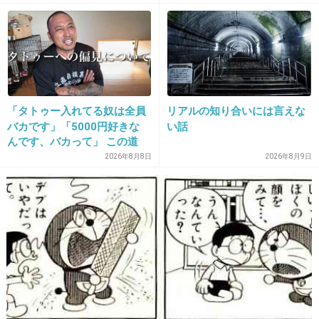
る、日本で感じる“外国人差
別”のリアル
さおりはしたり顔w？！
+1174
-34
「タトゥー入れてる奴は全員
リアルの知り合いには言えな
バカです」「5000円好きな
い話
んです、バカって」 この道
23年の彫り師YouTuberの動
2026年8月8日
2026年8月9日
画が話題
16. 匿名
2014/10/10(金) 10:16:41
嘘！
+105
-63