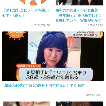
+1492
-99
【晴れ女】エピソードを聞か
昭和の大女優・小川真由美
せて♪【雨女】
（享年86）が鹿児島で3月に
死去していた 実娘が明かす
31. 匿名
2014/10/10(金) 10:18:33
「毒母」の素顔と空白の晩年
2026年7月17日
2026年8月9日
深瀬かわいそだね
きゃりーそんなことする子だったのね
+621
-150
32. 匿名
2014/10/10(金) 10:18:41
小さい頃から
ロリコン向けのモデルやってたくらいだから
職場の60代が40代の自分を同年代扱いしてくる謎
男性関係に対する感覚もユルイのでは？
2026年8月9日
+874
-60