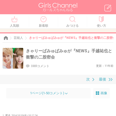
人気順
新着順
みつける
使い方
芸能人
きゃりーぱみゅぱみゅが『NEWS』手越祐也と衝撃の二股密会
きゃりーぱみゅぱみゅが『NEWS』手越祐也と
衝撃の二股密会
1069コメント
更新：11年前
次
最後
1ページ(1-50コメント)
画像
1. 匿名
2014/10/10(金) 10:12:34