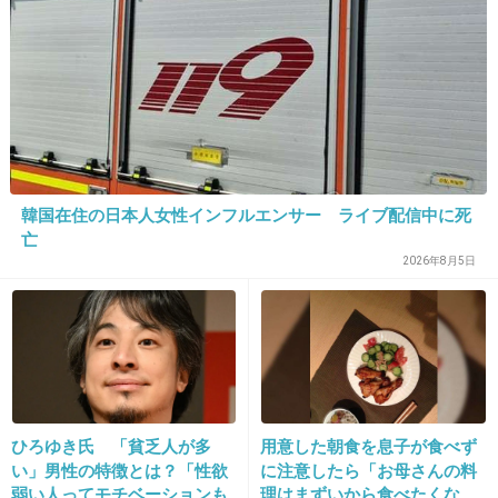
24. 匿名
2014/10/10(金) 10:17:24
ガチだったのか
NEWS手越祐也がきゃりーぱみゅぱみゅの
略奪を画策！「てごぱみゅ」の噂は半分ガ
チ？
girlschannel.net
8月に交際宣言をし、公認の恋人同士となっているたきゃりーぱみゅぱみゅ
韓国在住の日本人女性インフルエンサー ライブ配信中に死
（21）と「SEKAI NO OWARI」のボーカル・Fukase（28）。昨年週刊誌で
亡
交際を報じられて以降、共にはっきりとは言及していなかったが、8月12日
2026年8月5日
にFukase がTwitterで交際を明言した。先日はUSJデートを目撃者に盗撮さ
れている。交際歴は2年で、Fukaseはきゃりーの「お年寄りと子供に凄く優
しいところ」を好きだとあげている。だが一方で、彼氏持ちのきゃりーに
「そんなのお構いなし！」とばかりにアプローチを仕掛けている男がいる
という。NEWSの手越祐也（26）である。
+367
-21
ひろゆき氏 「貧乏人が多
用意した朝食を息子が食べず
い」男性の特徴とは？「性欲
に注意したら「お母さんの料
25. 匿名
2014/10/10(金) 10:17:30
弱い人ってモチベーションも
理はまずいから食べたくな