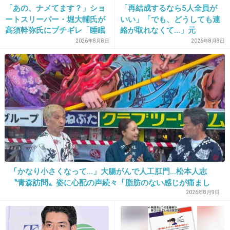
「あの、ナメてます？」ショ
「再結成するなら5人全員が
ートスリーパー・堀大輔氏が
いい」「でも、どうしても連
19. 匿名
2014/10/10(金) 10:16:50
高須幹弥氏にブチギレ「睡眠
絡が取れなくて…」元
これが本当ならサオリはチャンスとか思ってそ
不足の人＝キレやすい」SNS
ZONE・MIZUHO（38）が明
2026年8月8日
2026年8月8日
うw
で物議
かす「19年ぶりに芸能界復
帰」した本当の理由
+1020
-26
20. 匿名
2014/10/10(金) 10:17:05
深瀬がアレだから乗り換えるのかしらー
+649
-24
「かなり小さくなって…」大腸がんで人工肛門…松本人志
〝青森訪問〟姿に心配の声続々「脂肪のない感じが痛まし
い」「無理せずに」
2026年8月9日
21. 匿名
2014/10/10(金) 10:17:11
ナルシストが好きなのかw