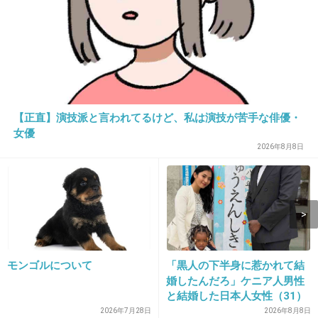
水色のフワフワが、すごくダサそうなイメージ
+773
-37
14. 匿名
2014/10/10(金) 10:16:35
【正直】演技派と言われてるけど、私は演技が苦手な俳優・
女優
セカオワはどうしたw
2026年8月8日
+826
-14
15. 匿名
2014/10/10(金) 10:16:41
まじでー？！
モンゴルについて
「黒人の下半身に惹かれて結
婚したんだろ」ケニア人男性
深瀬、益若、パーナさん、涙目ー！
と結婚した日本人女性（31）
に“誹謗中傷”殺到…本人が語
2026年7月28日
2026年8月8日