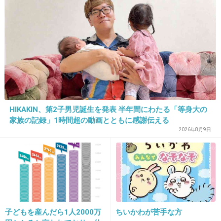
35. 匿名
2014/10/10(金) 10:19:54
手越が気持ち悪くてしょうがない。
なんでだろう。ブサイクではないんだけ
ど、、、
+619
-100
HIKAKIN、第2子男児誕生を発表 半年間にわたる「等身大の
家族の記録」1時間超の動画とともに感謝伝える
2026年8月9日
36. 匿名
2014/10/10(金) 10:19:57
きゃりー調子に乗りすぎ。
手越もイメージ悪くなった。
+446
-44
子どもを産んだら1人2000万
ちいかわが苦手な方