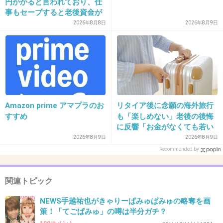
円かかると言われており、仕
事もセーブすると老後資金が
37. 匿名
2014/10/10(金) 10:20:02
貯められない…一方、子育て
2026年8月8日
2026年8月9日
二股ｗ
していない人は潤沢な資金で
悠々老後だと歪んでいるので
+130
-17
は？→様々な意見
38. 匿名
2014/10/10(金) 10:21:01
Amazon prime アマプラのお
リタイア後に念願の海外旅行
これは遊びだったのか？
すすめ
も「楽しめない」老後の後悔
に反響「お金がなくても若い
うちに？」50代以上の切実な
2026年8月9日
2026年8月9日
出典：up.gc-img.net
声
Recommended by
+724
-31
関連トピック
NEWS手越祐也がきゃりーぱみゅぱみゅの略奪を画
39. 匿名
2014/10/10(金) 10:21:14
策！「てごぱみゅ」の噂は半分ガチ？
結婚してないんだからいいじゃん