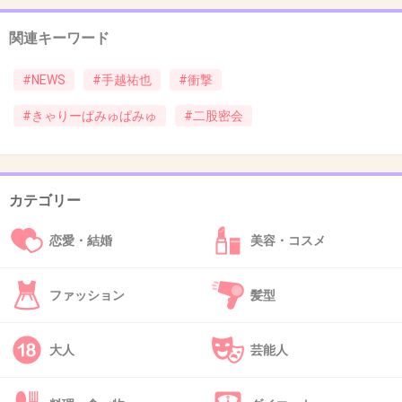
きゃりーのどこがそんなに良いのか私にはわか
関連キーワード
りません‥。
#NEWS
#手越祐也
#衝撃
+549
-36
#きゃりーぱみゅぱみゅ
#二股密会
44. 匿名
2014/10/10(金) 10:22:36
カワイイの代名詞、、？ヾ(ﾟдﾟ)ﾉ゛
カテゴリー
+450
-32
恋愛・結婚
美容・コスメ
ファッション
髪型
45. 匿名
2014/10/10(金) 10:22:45
正直きゃりーぱみゅぱみゅが
大人
芸能人
深瀬と付き合ってようが手越と二股かけてよう
がどうでもいい話なんですけどね。