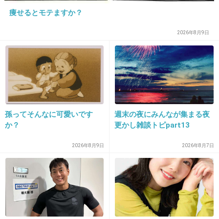
痩せるとモテますか？
17. 匿名
2014/10/10(金) 10:16:43
どっちの男もイマイチ好きになれん。
2026年8月9日
まー中二病がキツイ深瀬だったら手越のがマシ
かなー？
+887
-48
孫ってそんなに可愛いです
週末の夜にみんなが集まる夜
か？
更かし雑談トピpart13
18. 匿名
2014/10/10(金) 10:16:49
2026年8月9日
2026年8月7日
手越、超肉食系！
出典：blogs.c.yimg.jp
+916
-20