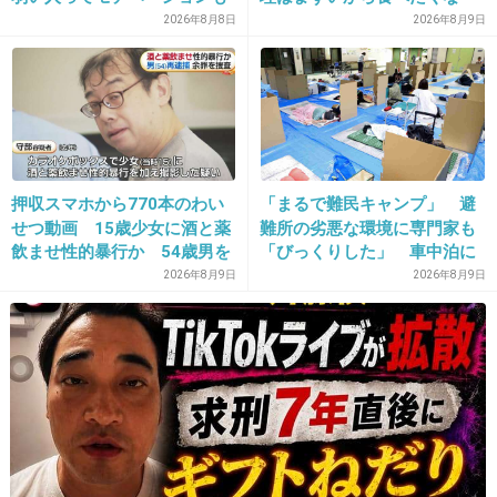
低いので貧乏人多い」
い」と…「まずいなら食べな
2026年8月8日
2026年8月9日
きゃりーは肉食だと思ってた！
くていい。今後は自分で食事
を用意しなさい。お金は渡
+281
-20
す」と言った話が議論に
26. 匿名
2014/10/10(金) 10:17:43
どうして、こうなった？
押収スマホから770本のわい
「まるで難民キャンプ」 避
せつ動画 15歳少女に酒と薬
難所の劣悪な環境に専門家も
+123
-20
飲ませ性的暴行か 54歳男を
「びっくりした」 車中泊に
再逮捕 「薬もありますよ」
もリスクが 「熱したフライ
2026年8月9日
2026年8月9日
とSNSで誘い出し
パンに飛び込むようなもの」
27. 匿名
2014/10/10(金) 10:17:58
深瀬があれだから仕方ない。
+570
-46