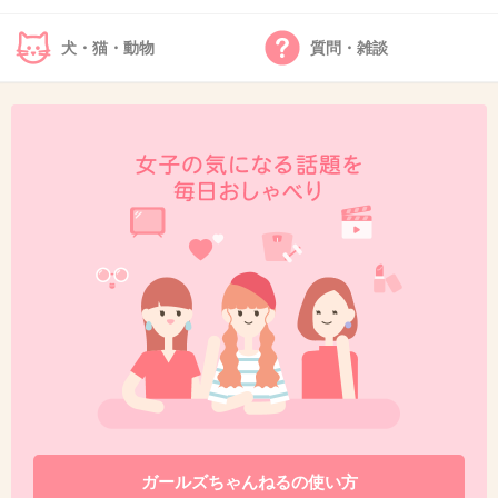
+444
-18
犬・猫・動物
質問・雑談
48. 匿名
2014/10/10(金) 10:24:09
正直、きゃりーぱみゅぱみゅも手越も深瀬もど
うでもいいんだけど
この報道を聞いたサオリがどう呟くのかが一番
気になる
+577
-14
49. 匿名
2014/10/10(金) 10:24:23
これがガチかは知らないけど
こないだ雑誌の記事でも
ガールズちゃんねるの使い方