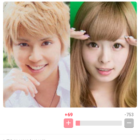
+69
-753