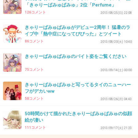
41. 匿名
2014/10/10(金) 10:22:03
「きゃりーぱみゅぱみゅ」2位「Perfume」
若いし、独身だし、お好きにどーぞ
126コメント
2013/08/25(日) 22:08
きゃりーぱみゅぱみゅがデビュー2周年！ 猛暑のラ
+413
-48
イブ中「熱中症になってびびった」とツイート
86コメント
2013/08/20(火) 10:40
きゃりーぱみゅぱみゅのバイト姿をご覧ください
42. 匿名
2014/10/10(金) 10:22:08
こんなに公になってる彼氏持ちに言い寄れる時
75コメント
2013/09/14(土) 00:00
点でヤダ
きゃりーぱみゅぱみゅと写ってるタイのニューハー
メンヘラカップルのどろどろに自ら飛び込む気
フがデカいww
合だけは認める
58コメント
2013/08/26(月) 04:43
+611
-21
50時間かけて描かれたきゃりーぱみゅぱみゅの似顔
絵が凄い
111コメント
2013/09/17(火) 21:23
43. 匿名
2014/10/10(金) 10:22:26