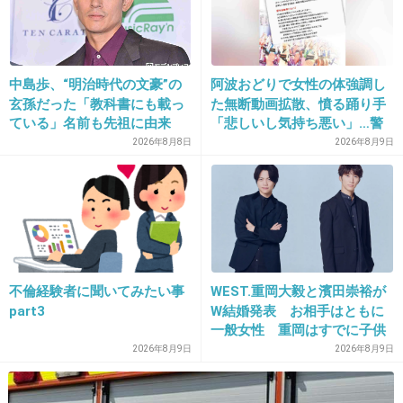
+450
-30
中島歩、“明治時代の文豪”の
阿波おどりで女性の体強調し
22. 匿名
2014/10/10(金) 10:17:16
玄孫だった「教科書にも載っ
た無断動画拡散、憤る踊り手
手越といい大倉といい趣味悪すぎだろｗｗｗ
ている」名前も先祖に由来
「悲しいし気持ち悪い」…警
察への相談も検討
2026年8月8日
2026年8月9日
+897
-37
23. 匿名
2014/10/10(金) 10:17:17
ちょっと前に手越しに言い寄られてるってトピ
あったけどそれじゃないの？
不倫経験者に聞いてみたい事
WEST.重岡大毅と濱田崇裕が
もう二股確定なの？
part3
W結婚発表 お相手はともに
一般女性 重岡はすでに子供
+439
-24
も「尊い」
2026年8月9日
2026年8月9日