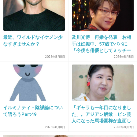
33. 匿名
2014/10/10(金) 10:18:42
手越はどっかのデブスアイドルにも手を出せる
から
最近、ワイルドなイケメン少
及川光博 再婚を発表 お相
なすぎませんか？
手は妊娠中、57歳でパパに
女の趣味悪いなんてもんじゃないでしょw
「今後も俳優としてミッチー
カッコいいのにまるで見る目がないんだ
として精進」
2026年8月8日
2026年8月8日
+674
-38
34. 匿名
2014/10/10(金) 10:19:31
セカオワとは別れてないんでしょ？
イルミナティ・陰謀論につい
「ギャラも一年目になりまし
て語ろうPart49
た」。アジアン解散→ピン芸
人になった馬場園梓が直面し
なかなかやるな、きゃりーｗ
た現実、そして携える芸人と
2026年8月8日
2026年8月9日
しての矜持
+540
-17