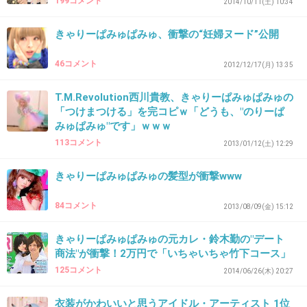
199コメント
2014/10/11(土) 10:34
思う存分に遊べば(=ﾟωﾟ)ﾉ
こんなこと出来るの若いうちだよ。
きゃりーぱみゅぱみゅ、衝撃の“妊婦ヌード”公開
46コメント
2012/12/17(月) 13:35
既婚者からしたら羨ましいわ
T.M.Revolution西川貴教、きゃりーぱみゅぱみゅの
+904
-141
「つけまつける」を完コピｗ「どうも、"のりーぱ
みゅぱみゅ"です」ｗｗｗ
113コメント
2013/01/12(土) 12:29
40. 匿名
2014/10/10(金) 10:21:42
きゃりーぱみゅぱみゅの髪型が衝撃www
きゃりーもきゃりーで文句言いながらも男にヒ
ョイヒョイ就いていきそうなタイプよね
84コメント
2013/08/09(金) 15:12
ただの勘だけど
きゃりーぱみゅぱみゅの元カレ・鈴木勤の"デート
+401
-34
商法"が衝撃！2万円で「いちゃいちゃ竹下コース」
125コメント
2014/06/26(木) 20:27
衣装がかわいいと思うアイドル・アーティスト 1位